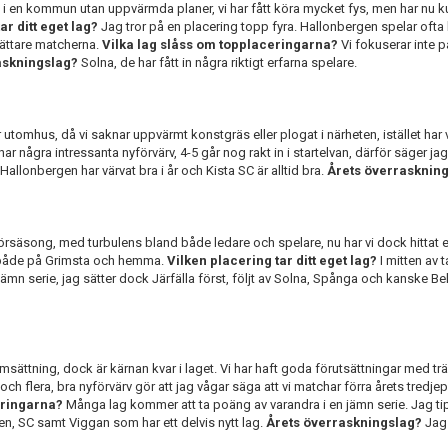
 i en kommun utan uppvärmda planer, vi har fått köra mycket fys, men har nu 
ar ditt eget lag?
Jag tror på en placering topp fyra. Hallonbergen spelar ofta
 lättare matcherna.
Vilka lag slåss om topplaceringarna?
Vi fokuserar inte 
askningslag?
Solna, de har fått in några riktigt erfarna spelare.
er utomhus, då vi saknar uppvärmt konstgräs eller plogat i närheten, istället har 
 har några intressanta nyförvärv, 4-5 går nog rakt in i startelvan, därför säger ja
Hallonbergen har värvat bra i år och Kista SC är alltid bra.
Årets överrasknin
 försäsong, med turbulens bland både ledare och spelare, nu har vi dock hittat e
r både på Grimsta och hemma.
Vilken placering tar ditt eget lag?
I mitten av 
jämn serie, jag sätter dock Järfälla först, följt av Solna, Spånga och kanske Be
omsättning, dock är kärnan kvar i laget. Vi har haft goda förutsättningar med trä
 och flera, bra nyförvärv gör att jag vågar säga att vi matchar förra årets tredjepl
eringarna?
Många lag kommer att ta poäng av varandra i en jämn serie. Jag t
n, SC samt Viggan som har ett delvis nytt lag.
Årets överraskningslag?
Jag