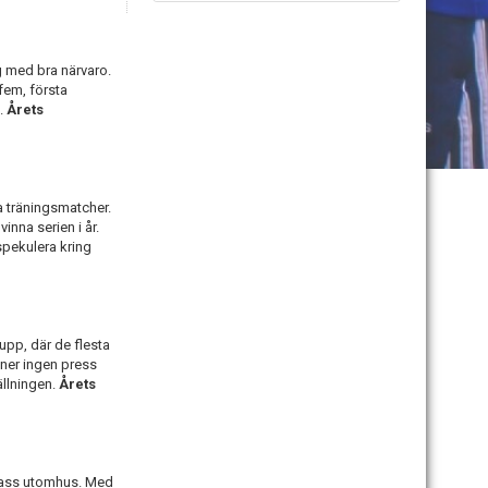
g med bra närvaro.
 fem, första
.
Årets
a träningsmatcher.
vinna serien i år.
 spekulera kring
upp, där de flesta
nner ingen press
ällningen.
Årets
r pass utomhus. Med