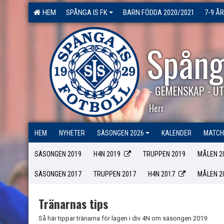
HEM
SPÅNGA IS FK
BARN FÖDDA 2020/2021
7-9 ÅR
Spång
- GEMENSKAP - UT
Herr
HEM
NYHETER
SÄSONGEN 2026
KALENDER
MATCH
SÄSONGEN 2019
H4N 2019
TRUPPEN 2019
MÅLEN 2
SÄSONGEN 2017
TRUPPEN 2017
H4N 2017
MÅLEN 2
Tränarnas tips
Så här tippar tränarna för lagen i div 4N om säsongen 2019: