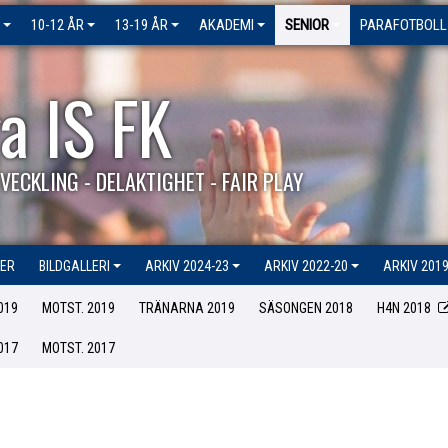
10-12 ÅR
13-19 ÅR
AKADEMI
SENIOR
PARAFOTBOLL
a IS FK
VECKLING - DELAKTIGHET - FAIR PLAY
ER
BILDGALLERI
ARKIV 2024-23
ARKIV 2022-20
ARKIV 2019
019
MOTST. 2019
TRÄNARNA 2019
SÄSONGEN 2018
H4N 2018
017
MOTST. 2017