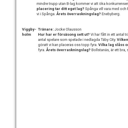
mindre trupp utan B-lag kommer vi att öka konkurrensen 
placering tar ditt eget lag?
Spånga vill vara med och 
vi i Spånga.
Årets överraskningslag?
Enebyberg.
Viggby-
Tränare:
Jocke Olausson
holm
Hur har er försäsong sett ut?
Vi har fått in ett anta
antal spelare som spelade i nedlagda Täby City.
Vilken
göratt vi kan placeras oss topp fyra.
Vilka lag slåss
fyra.
Årets överraskningslag?
Bollstanäs, är ett bra