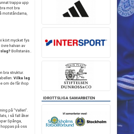
kunnat trappa upp
 bra mot bra
på motståndarna,
vi kört mycket fys
g övre halvan av
gslag?
Bollstanäs..
n bra struktur.
tabellen.
Vilka lag
le om de får ihop
IDROTTSLIGA SAMARBETEN
ning på ”Vallen”.
ats, i så fall åker
ippar Spånga,
 hoppas på oss