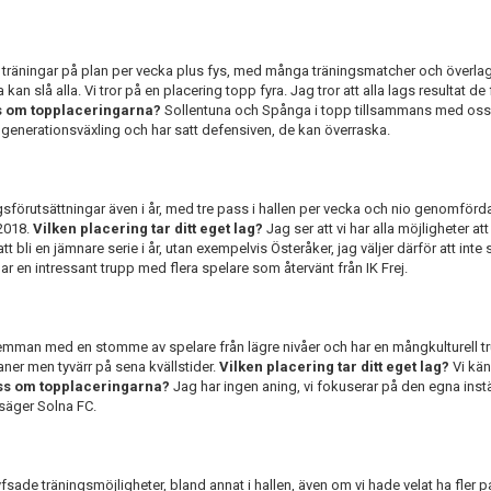
vå träningar på plan per vecka plus fys, med många träningsmatcher och överla
 kan slå alla. Vi tror på en placering topp fyra. Jag tror att alla lags resultat de
ss om topplaceringarna?
Sollentuna och Spånga i topp tillsammans med oss
generationsväxling och har satt defensiven, de kan överraska.
gsförutsättningar även i år, med tre pass i hallen per vecka och nio genomförd
 2018.
Vilken placering tar ditt eget lag?
Jag ser att vi har alla möjligheter att 
 bli en jämnare serie i år, utan exempelvis Österåker, jag väljer därför att inte
ar en intressant trupp med flera spelare som återvänt från IK Frej.
femman med en stomme av spelare från lägre nivåer och har en mångkulturell tr
laner men tyvärr på sena kvällstider.
Vilken placering tar ditt eget lag?
Vi kä
åss om topplaceringarna?
Jag har ingen aning, vi fokuserar på den egna inst
 säger Solna FC.
yfsade träningsmöjligheter, bland annat i hallen, även om vi hade velat ha fle