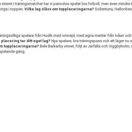
internt.I träningsmatcher har vi periodvis spelat bra fotboll, men även mindre 
kriga i toppen.
Vilka lag slåss om topplaceringarna?
Sollentuna, Hallonber
l träningsvilliga spelare från Hudik med omnejd, med egna meriter från tvåan och 
 placering tar ditt eget lag?
Nya spelare, bra träningspass och ett läger nu
 om topplaceringarna?
Bele Barkarby vinner, följt av Järfälla och Viggbyhol
, spelande gäng.