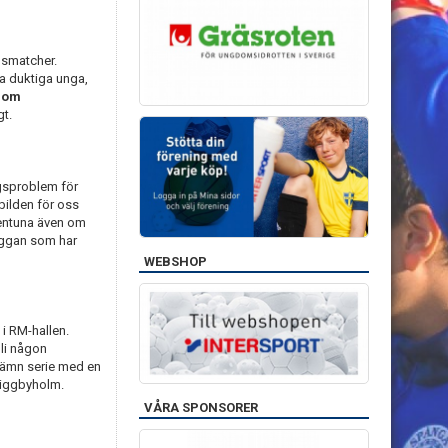
gsmatcher.
ga duktiga unga,
s om
gt.
ngsproblem för
bilden för oss
llentuna även om
ggan som har
WEBSHOP
 i RM-hallen.
bli någon
 jämn serie med en
iggbyholm.
VÅRA SPONSORER