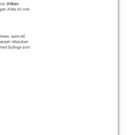
bra.
Vilken
gen, Kista SC och
trean, samt ett
 senast i München
m, med Spånga som