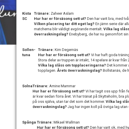
Kista
Tränare:
Zaheer Aslam
SC
Hur har er försäsong sett ut?
Den har varit bra, med t
Vilken placering tar ditt eget lag?
En jämn serie där alla
matcherna blir väldigt avgörande mentalt.
Vilka lag slå
överraskningslag?
Enebyberg, de har nu genomfört sin 
Sollen-
Tränare:
Kim Degernäs
tuna
Hur har er försäsong sett ut?
Vi har haft goda tränin
Stora delar av truppen är intakt, 14 spelare är kvar från
Vilka lag slåss om topplaceringarna?
Det kommer att
topplagen.
Årets överraskningslag?
Bollstanäs, de h
Solna
Tränare:
Amine Mammar
Hur har er försäsong sett ut?
Vi har tagit oss upp från 
är kvar sedan förra året. Vi har tränat på Skytteholm, bra p
på oss själva, utan tar det som det kommer.
Vilka lag sl
överraskningslag?
Jag har ingen koll på övriga lag utan
Spånga
Tränare:
Mikael Wallman
Hur har er försäsong sett ut?
Den har varit ok, med h