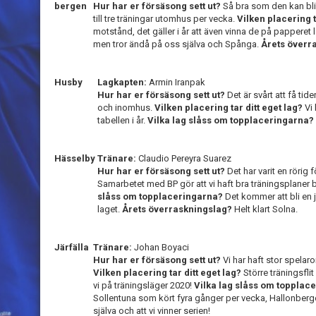
bergen
Hur har er försäsong sett ut?
Så bra som den kan bli
till tre träningar utomhus per vecka.
Vilken placering t
motstånd, det gäller i år att även vinna de på papperet
men tror ändå på oss själva och Spånga.
Årets överr
Husby
Lagkapten:
Armin Iranpak
Hur har er försäsong sett ut?
Det är svårt att få tid
och inomhus.
Vilken placering tar ditt eget lag?
Vi
tabellen i år.
Vilka lag slåss om topplaceringarna?
Hässelby
Tränare:
Claudio Pereyra Suarez
Hur har er försäsong sett ut?
Det har varit en rörig
Samarbetet med BP gör att vi haft bra träningsplane
slåss om topplaceringarna?
Det kommer att bli en 
laget.
Årets överraskningslag?
Helt klart Solna.
Järfälla
Tränare:
Johan Boyaci
Hur har er försäsong sett ut?
Vi har haft stor spelar
Vilken placering tar ditt eget lag?
Större träningsflit
vi på träningsläger 2020!
Vilka lag slåss om topplac
Sollentuna som kört fyra gånger per vecka, Hallonberge
själva och att vi vinner serien!