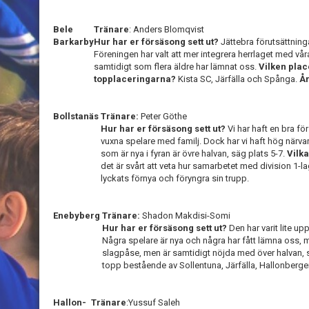
Bele
Tränare
: Anders Blomqvist
Barkarby
Hur har er försäsong sett ut?
Jättebra förutsättning
Föreningen har valt att mer integrera herrlaget med vår
samtidigt som flera äldre har lämnat oss.
Vilken place
topplaceringarna?
Kista SC, Järfälla och Spånga.
År
Bollstanäs
Tränare:
Peter Göthe
Hur har er försäsong sett ut?
Vi har haft en bra 
vuxna spelare med familj. Dock har vi haft hög närvaro
som är nya i fyran är övre halvan, säg plats 5-7.
Vilk
det är svårt att veta hur samarbetet med division 1-l
lyckats förnya och föryngra sin trupp.
Enebyberg
Tränare:
Shadon Makdisi-Somi
Hur har er försäsong sett ut?
Den har varit lite u
Några spelare är nya och några har fått lämna oss,
slagpåse, men är samtidigt nöjda med över halvan, 
topp bestående av Sollentuna, Järfälla, Hallonberg
Hallon-
Tränare
:Yussuf Saleh