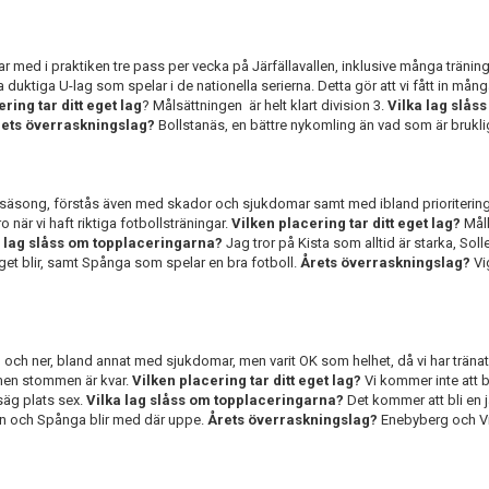
ar med i praktiken tre pass per vecka på Järfällavallen, inklusive många tränin
a duktiga U-lag som spelar i de nationella serierna. Detta gör att vi fått in mån
ring tar ditt eget lag
? Målsättningen är helt klart division 3.
Vilka lag slås
ets överraskningslag?
Bollstanäs, en bättre nykomling än vad som är brukli
försäsong, förstås även med skador och sjukdomar samt med ibland prioriteri
 när vi haft riktiga fotbollsträningar.
Vilken placering tar ditt eget lag?
Mål
a lag slåss om topplaceringarna?
Jag tror på Kista som alltid är starka, So
aget blir, samt Spånga som spelar en bra fotboll.
Årets överraskningslag?
Vi
pp och ner, bland annat med sjukdomar, men varit OK som helhet, då vi har tränat
 men stommen är kvar.
Vilken placering tar ditt eget lag?
Vi kommer inte att 
säg plats sex.
Vilka lag slåss om topplaceringarna?
Det kommer att bli en
en och Spånga blir med där uppe.
Årets överraskningslag?
Enebyberg och V