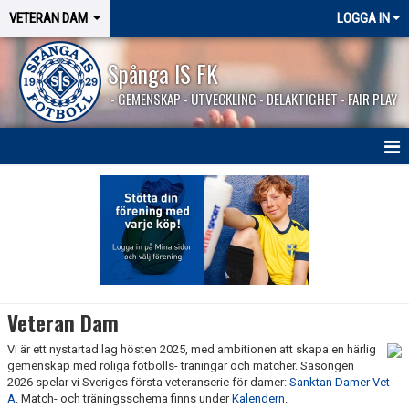
VETERAN DAM
LOGGA IN
Spånga IS FK
- GEMENSKAP - UTVECKLING - DELAKTIGHET - FAIR PLAY
HEM
NYHETER
KALENDER
MATCHER
Veteran Dam
KONTAKT
Vi är ett nystartad lag hösten 2025, med ambitionen att skapa en härlig
gemenskap med roliga fotbolls- träningar och matcher. Säsongen
2026 spelar vi Sveriges första veteranserie för damer:
Sanktan Damer Vet
A
. Match- och träningsschema finns under
Kalendern
.