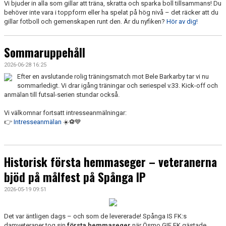
Vi bjuder in alla som gillar att träna, skratta och sparka boll tillsammans! Du
behöver inte vara i toppform eller ha spelat på hög nivå – det räcker att du
gillar fotboll och gemenskapen runt den. Är du nyfiken?
Hör av dig!
Sommaruppehåll
2026-06-28 16:25
Efter en avslutande rolig träningsmatch mot Bele Barkarby tar vi nu
sommarledigt. Vi drar igång träningar och seriespel v.33. Kick-off och
anmälan till futsal-serien stundar också.
Vi välkomnar fortsatt intresseanmälningar:
👉
Intresseanmälan
☀️⚽️💙
Historisk första hemmaseger – veteranerna
bjöd på målfest på Spånga IP
2026-05-19 09:51
Det var äntligen dags – och som de levererade! Spånga IS FK:s
damveteraner tog sin
första hemmaseger
när Ösmo GIF FK gästade