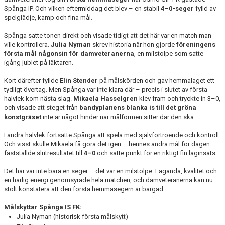
Spånga IP. Och vilken eftermiddag det blev – en stabil
4–0-seger
fylld av
spelglädje, kamp och fina mål.
Spånga satte tonen direkt och visade tidigt att det här var en match man
ville kontrollera.
Julia Nyman
skrev historia när hon gjorde
föreningens
första mål någonsin för damveteranerna
, en milstolpe som satte
igång jublet på läktaren.
Kort därefter fyllde
Elin Stender
på målskörden och gav hemmalaget ett
tydligt övertag. Men Spånga var inte klara där – precis i slutet av första
halvlek kom nästa slag.
Mikaela Hasselgren
klev fram och tryckte in 3–0,
och visade att steget från
bandyplanens blanka is till det gröna
konstgräset
inte är något hinder när målformen sitter där den ska.
I andra halvlek fortsatte Spånga att spela med självförtroende och kontroll.
Och visst skulle Mikaela få göra det igen – hennes andra mål för dagen
fastställde slutresultatet till
4–0
och satte punkt för en riktigt fin laginsats.
Det här var inte bara en seger – det var en milstolpe. Laganda, kvalitet och
en härlig energi genomsyrade hela matchen, och damveteranerna kan nu
stolt konstatera att den första hemmasegern är bärgad.
Målskyttar Spånga IS FK:
Julia Nyman (historisk första målskytt)