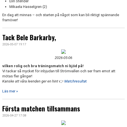
Elin Stender
Mikaela Hasselgren (2)
En dag att minnas – och starten på något som kan bli riktigt spännande
framöver!
Tack Bele Barkarby,
2026-05-07 19:17
2026-05-06
vilken rolig och bra träningsmatch ni bjöd på!
Vi tackar så mycket för inbjudan till Strömvallen och ser fram emot att
mötas fler gånger!
Kanske att våra leenden ger en hint
👉
Matchresulta
t
Läs mer »
Första matchen tillsammans
2026-04-27 17:08