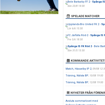
Bele Barkarby FF 2 -
Spånga IS
Sön 23/8 14:00
SPELADE MATCHER
Upplands-Bro United FK 2 -
Sp
Lör 6/6 15:30
FC Järfälla Röd-2 -
Spånga IS 
Fre 5/6 18:30
Spånga IS FK Röd 2
- Bele Bar
Sön 31/5 13:30
KOMMANDE AKTIVITET
Match, Hässelby IP 2
, 09/08 12:3
Träning, Nälsta BP
, 10/08 19:00
Träning, Nälsta BP
, 12/08 19:00
NYHETER FRÅN FÖREN
Avsluta sommarlovet med