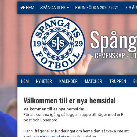
HEM
SPÅNGA IS FK
BARN FÖDDA 2020/2021
7-9 ÅR
Spång
- GEMENSKAP - UT
HEM
NYHETER
KALENDER
MATCHER
TRUPPEN
B
Välkommen till er nya hemsida!
Välkommen till er nya hemsida!
För att komma igång så logga in uppe till höger med er E-
post och Lösenord.
Har ni frågor eller funderingar om hemsidan så tveka inte att
kontakta
vår support
via mail eller telefon.