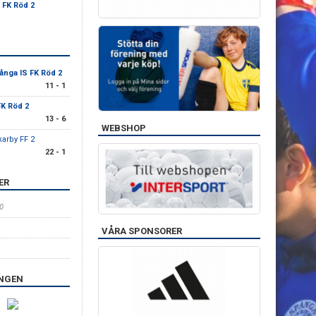
 FK Röd 2
ånga IS FK Röd 2
11 - 1
FK Röd 2
13 - 6
WEBSHOP
karby FF 2
22 - 1
ER
0
VÅRA SPONSORER
INGEN