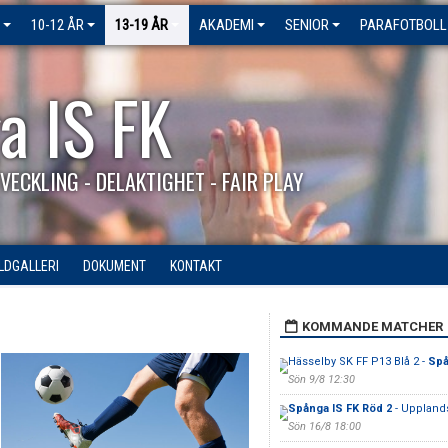
10-12 ÅR
13-19 ÅR
AKADEMI
SENIOR
PARAFOTBOLL
a IS FK
VECKLING - DELAKTIGHET - FAIR PLAY
ILDGALLERI
DOKUMENT
KONTAKT
KOMMANDE MATCHER
Hässelby SK FF P13 Blå 2 -
Spå
Sön 9/8 12:30
Spånga IS FK Röd 2
- Upplands
Sön 16/8 18:00