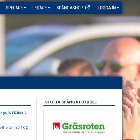
SPELARE
LEDARE
SPÅNGASHOP
LOGGA IN
STÖTTA SPÅNGA FOTBOLL
nga IS FK Röd 2
-Bro United FK 2