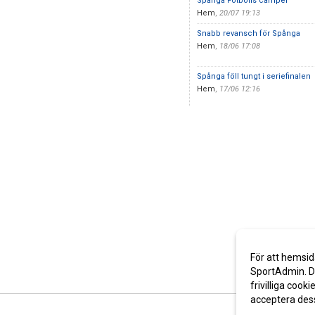
Spånga Fotbolls camper
Hem
,
20/07 19:13
Snabb revansch för Spånga
Hem
,
18/06 17:08
Spånga föll tungt i seriefinalen
Hem
,
17/06 12:16
För att hemsid
SportAdmin. De
frivilliga cooki
acceptera des