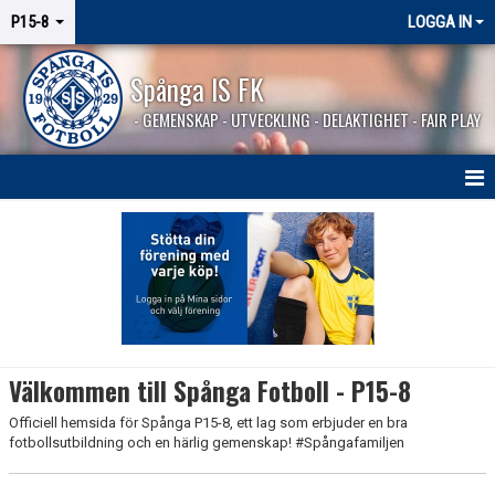
P15-8
LOGGA IN
Spånga IS FK
- GEMENSKAP - UTVECKLING - DELAKTIGHET - FAIR PLAY
HEM
NYHETER
KALENDER
MATCHER
Välkommen till Spånga Fotboll - P15-8
KONTAKT
Officiell hemsida för Spånga P15-8, ett lag som erbjuder en bra
fotbollsutbildning och en härlig gemenskap! #Spångafamiljen