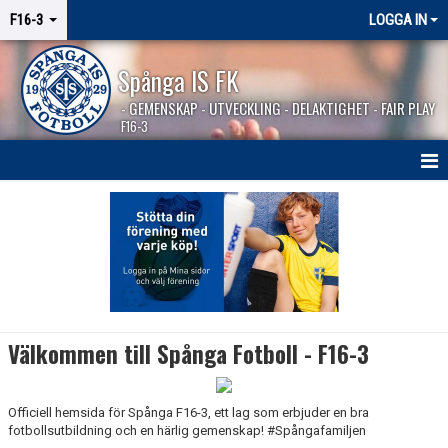
F16-3
LOGGA IN
Spånga IS FK
- GEMENSKAP - UTVECKLING - DELAKTIGHET - FAIR PLAY
F16-3
HEM
NYHETER
KALENDER
MATCHER
Välkommen till Spånga Fotboll - F16-3
KONTAKT
Officiell hemsida för Spånga F16-3, ett lag som erbjuder en bra
fotbollsutbildning och en härlig gemenskap! #Spångafamiljen