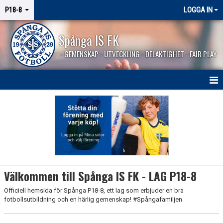
P18-8
LOGGA IN
Spånga IS FK
- GEMENSKAP - UTVECKLING - DELAKTIGHET - FAIR PLAY
HEM
NYHETER
KALENDER
MATCHER
Välkommen till Spånga IS FK - LAG P18-8
KONTAKT
Officiell hemsida för Spånga P18-8, ett lag som erbjuder en bra
fotbollsutbildning och en härlig gemenskap! #Spångafamiljen
BILDGALLERI