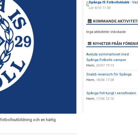
Spånga IS Fotbollsklubb
- Vas
Lör 4/10 11:30
KOMMANDE AKTIVITET
Inga aktiviteter inbokade
NYHETER FRÅN FÖREN
Avsluta sommarlovet med
Spånga Fotbolls camper
Hem
,
20/07 19:13
Snabb revansch för Spånga
Hem
,
18/06 17:08
Spånga föll tungt i seriefinalen
Hem
,
17/06 12:16
fotbollsutbildning och en härlig