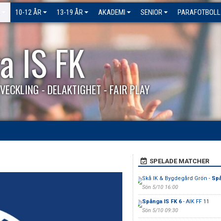
10-12 ÅR
13-19 ÅR
AKADEMI
SENIOR
PARAFOTBOLL
a IS FK
VECKLING - DELAKTIGHET - FAIR PLAY
0
SPELADE MATCHER
Skå IK & Bygdegård Grön -
Spå
Sön 5/10 16:00
Spånga IS FK 6
- AIK FF 11
Sön 5/10 09:30