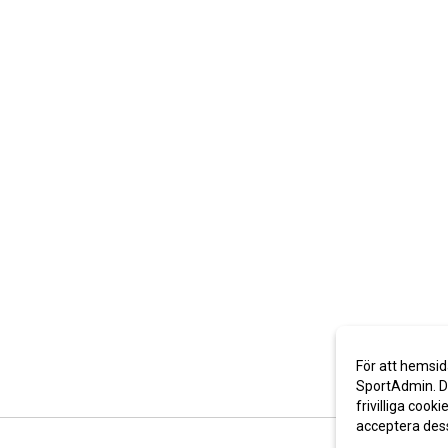
För att hemsid
SportAdmin. De
frivilliga cooki
acceptera des