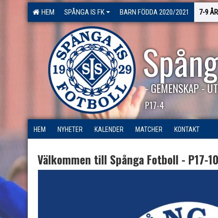
HEM
SPÅNGA IS FK
BARN FÖDDA 2020/2021
7-9 ÅR
Spång
- GEMENSKAP - UT
P17-4
HEM
NYHETER
KALENDER
MATCHER
KONTAKT
Välkommen till Spånga Fotboll - P17-1