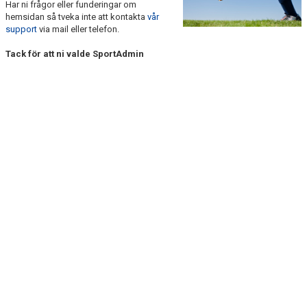
Har ni frågor eller funderingar om
DOKUMENT
hemsidan så tveka inte att kontakta
vår
support
via mail eller telefon.
KONTAKT
Tack för att ni valde SportAdmin