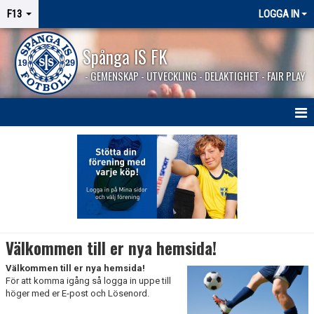
F13
LOGGA IN
Spånga IS FK
- GEMENSKAP - UTVECKLING - DELAKTIGHET - FAIR PLAY
HEM
NYHETER
KALENDER
MATCHER
Välkommen till er nya hemsida!
TRUPPEN
Välkommen till er nya hemsida!
För att komma igång så logga in uppe till
BILDGALLERI
höger med er E-post och Lösenord.