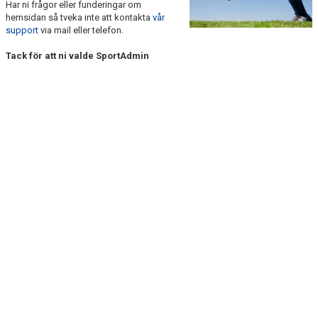
Har ni frågor eller funderingar om
DOKUMENT
hemsidan så tveka inte att kontakta
vår
support
via mail eller telefon.
KONTAKT
Tack för att ni valde SportAdmin