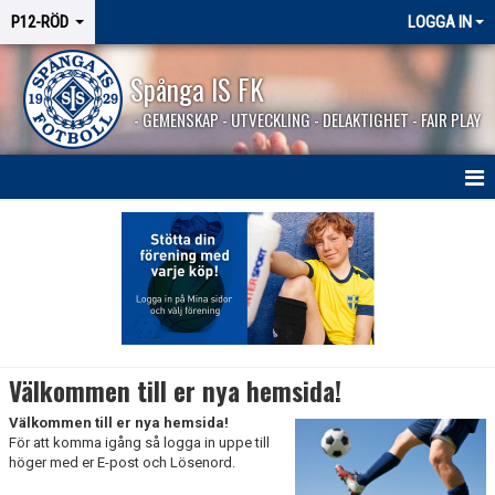
P12-RÖD
LOGGA IN
Spånga IS FK
- GEMENSKAP - UTVECKLING - DELAKTIGHET - FAIR PLAY
HEM
NYHETER
KALENDER
MATCHER
Välkommen till er nya hemsida!
TRUPPEN
Välkommen till er nya hemsida!
För att komma igång så logga in uppe till
BILDGALLERI
höger med er E-post och Lösenord.