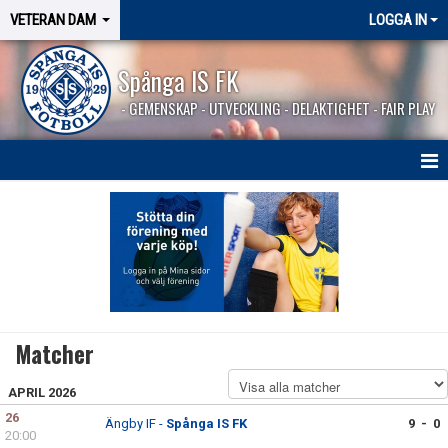
VETERAN DAM
LOGGA IN
Spånga IS FK
- GEMENSKAP - UTVECKLING - DELAKTIGHET - FAIR PLAY
HEM
NYHETER
KALENDER
MATCHER
Matcher
KONTAKT
APRIL 2026
26
Ängby IF -
Spånga IS FK
9 - 0
20:00