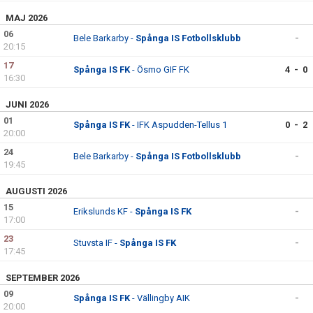
MAJ 2026
06
Bele Barkarby -
Spånga IS Fotbollsklubb
-
20:15
17
Spånga IS FK
- Ösmo GIF FK
4 - 0
16:30
JUNI 2026
01
Spånga IS FK
- IFK Aspudden-Tellus 1
0 - 2
20:00
24
Bele Barkarby -
Spånga IS Fotbollsklubb
-
19:45
AUGUSTI 2026
15
Erikslunds KF -
Spånga IS FK
-
17:00
23
Stuvsta IF -
Spånga IS FK
-
17:45
SEPTEMBER 2026
09
Spånga IS FK
- Vällingby AIK
-
20:00