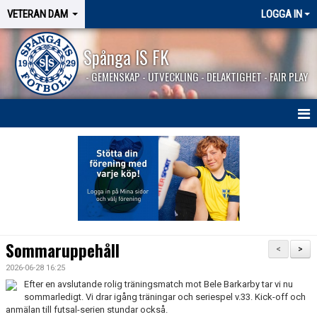
VETERAN DAM
LOGGA IN
Spånga IS FK
- GEMENSKAP - UTVECKLING - DELAKTIGHET - FAIR PLAY
HEM
NYHETER
KALENDER
MATCHER
Sommaruppehåll
<
>
KONTAKT
2026-06-28 16:25
Efter en avslutande rolig träningsmatch mot Bele Barkarby tar vi nu
sommarledigt. Vi drar igång träningar och seriespel v.33. Kick-off och
anmälan till futsal-serien stundar också.