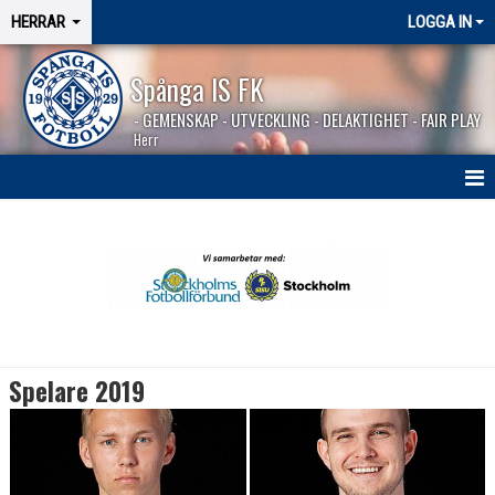
HERRAR
LOGGA IN
Spånga IS FK
- GEMENSKAP - UTVECKLING - DELAKTIGHET - FAIR PLAY
Herr
HEM
NYHETER
SÄSONGEN 2026
KALENDER
Spelare 2019
MATCHER
BILDGALLERI