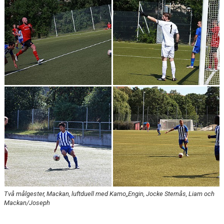
Två målgester, Mackan, luftduell med Kamo,,Engin, Jocke Sternås, Liam och
Mackan/Joseph