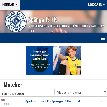
HERRAR
LOGGA IN
Spånga IS FK
- GEMENSKAP - UTVECKLING - DELAKTIGHET - FAIR PLAY
Herr
HEM
NYHETER
SÄSONGEN 2026
KALENDER
Matcher
MATCHER
FEBRUARI 2026
08
BILDGALLERI
Apollon Solna FK -
Spånga IS Fotbollsklubb
-
19:30