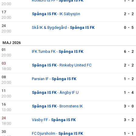
Rotebro IS FF -
Spånga IS FK
1 - 3
20:00
17
Spånga IS FK
- IK Säbysjön
2 - 2
20:00
24
Skå IK & Bygdegård -
Spånga IS FK
0 - 5
20:00
MAJ 2026
01
IFK Tumba FK -
Spånga IS FK
6 - 2
20:00
03
Spånga IS FK
- Rinkeby United FC
2 - 2
18:00
08
Parsian IF -
Spånga IS FK
1 - 2
20:00
11
Spånga IS FK
- Ängby IF U
1 - 4
20:00
16
Spånga IS FK
- Bromstens IK
3 - 0
13:00
24
Väsby FF -
Spånga IS FK
3 - 2
18:00
30
FC Djursholm -
Spånga IS FK
1 - 1