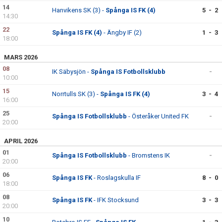
14
ARKIV 2024-23
Hanvikens SK (3) -
Spånga IS FK (4)
5 - 2
14:30
22
ARKIV 2022-20
Spånga IS FK (4)
- Ängby IF (2)
1 - 3
18:00
ARKIV 2019-17
MARS 2026
08
IK Säbysjön -
Spånga IS Fotbollsklubb
-
DOKUMENT
10:00
15
Norrtulls SK (3) -
Spånga IS FK (4)
3 - 4
KONTAKT
16:00
25
Spånga IS Fotbollsklubb
- Österåker United FK
-
20:00
APRIL 2026
01
Spånga IS Fotbollsklubb
- Bromstens IK
-
20:00
06
Spånga IS FK
- Roslagskulla IF
8 - 0
18:00
08
Spånga IS FK
- IFK Stocksund
3 - 3
20:00
10