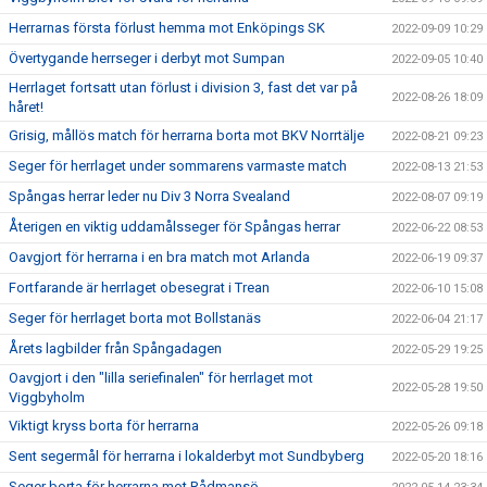
Herrarnas första förlust hemma mot Enköpings SK
2022-09-09 10:29
Övertygande herrseger i derbyt mot Sumpan
2022-09-05 10:40
Herrlaget fortsatt utan förlust i division 3, fast det var på
2022-08-26 18:09
håret!
Grisig, mållös match för herrarna borta mot BKV Norrtälje
2022-08-21 09:23
Seger för herrlaget under sommarens varmaste match
2022-08-13 21:53
Spångas herrar leder nu Div 3 Norra Svealand
2022-08-07 09:19
Återigen en viktig uddamålsseger för Spångas herrar
2022-06-22 08:53
Oavgjort för herrarna i en bra match mot Arlanda
2022-06-19 09:37
Fortfarande är herrlaget obesegrat i Trean
2022-06-10 15:08
Seger för herrlaget borta mot Bollstanäs
2022-06-04 21:17
Årets lagbilder från Spångadagen
2022-05-29 19:25
Oavgjort i den "lilla seriefinalen" för herrlaget mot
2022-05-28 19:50
Viggbyholm
Viktigt kryss borta för herrarna
2022-05-26 09:18
Sent segermål för herrarna i lokalderbyt mot Sundbyberg
2022-05-20 18:16
Seger borta för herrarna mot Rådmansö