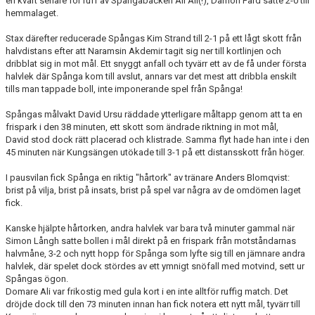
en kvart senare för ruff av Spångabacken Ali Ali(!), Damon Fard satte 2-0 till
hemmalaget.
Stax därefter reducerade Spångas Kim Strand till 2-1 på ett lågt skott från
halvdistans efter att Naramsin Akdemir tagit sig ner till kortlinjen och
dribblat sig in mot mål. Ett snyggt anfall och tyvärr ett av de få under första
halvlek där Spånga kom till avslut, annars var det mest att dribbla enskilt
tills man tappade boll, inte imponerande spel från Spånga!
Spångas målvakt David Ursu räddade ytterligare måltapp genom att ta en
frispark i den 38 minuten, ett skott som ändrade riktning in mot mål,
David stod dock rätt placerad och klistrade. Samma flyt hade han inte i den
45 minuten när Kungsängen utökade till 3-1 på ett distansskott från höger.
I pausvilan fick Spånga en riktig "hårtork" av tränare Anders Blomqvist:
brist på vilja, brist på insats, brist på spel var några av de omdömen laget
fick.
Kanske hjälpte hårtorken, andra halvlek var bara två minuter gammal när
Simon Långh satte bollen i mål direkt på en frispark från motståndarnas
halvmåne, 3-2 och nytt hopp för Spånga som lyfte sig till en jämnare andra
halvlek, där spelet dock stördes av ett ymnigt snöfall med motvind, sett ur
Spångas ögon.
Domare Ali var frikostig med gula kort i en inte alltför ruffig match. Det
dröjde dock till den 73 minuten innan han fick notera ett nytt mål, tyvärr till