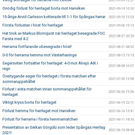
2021-09-24 12:27
Onödig förlust för herrlaget borta mot Hanviken
2021-09-19 10:20
15-årige Arvid Carlsson kvitterade till 1-1 för Spångas herrar
2021-09-10 15:53
Första förlusten i höst för herrlaget
2021-09-06 10:13
Hat trick av Markus Blomquist när herrlaget besegrade FOC
2021-08-27 20:33
Farsta med 4-2
Herrarna fortfarande obesegrade i höst!
2021-08-21 08:52
0-0 för herrarna hemma mot Västerhaninge
2021-08-13 19:19
Segersviten fortsätter för herrlaget: 4-0 mot Älvsjö AIK i
2021-08-08 10:07
regn
Övertygande seger för herrlaget i första matchen efter
2021-07-30 13:58
sommaruppehållet
Förlust i sista matchen innan sommaruppehållet för
2021-06-26 15:06
herrlaget
Viktigt kryss borta för herrlaget
2021-06-19 22:11
Förlust hemma för herrlaget mot Hanviken
2021-06-16 13:41
Förlust för herrarna i första hemmamatchen
2021-06-11 18:33
Presentation av Serkan Görgülü som leder Spångas Herrlag
2021-06-10 08:44
2021!