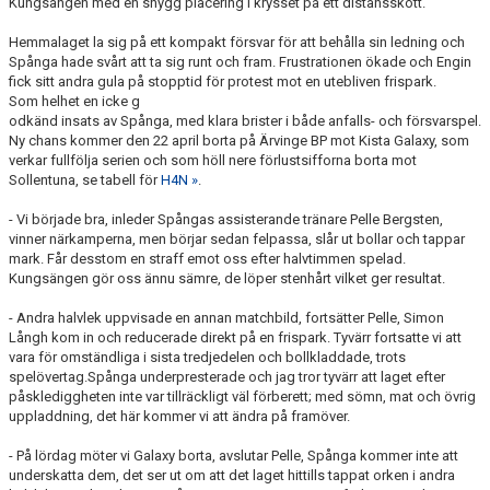
Kungsängen med en snygg placering i krysset på ett distansskott.
Hemmalaget la sig på ett kompakt försvar för att behålla sin ledning och
Spånga hade svårt att ta sig runt och fram. Frustrationen ökade och Engin
fick sitt andra gula på stopptid för protest mot en utebliven frispark.
Som helhet en icke g
odkänd insats av Spånga, med klara brister i både anfalls- och försvarspel.
Ny chans kommer den 22 april borta på Ärvinge BP mot Kista Galaxy, som
verkar fullfölja serien och som höll nere förlustsifforna borta mot
Sollentuna, se tabell för
H4N »
.
- Vi började bra, inleder Spångas assisterande tränare Pelle Bergsten,
vinner närkamperna, men börjar sedan felpassa, slår ut bollar och tappar
mark. Får desstom en straff emot oss efter halvtimmen spelad.
Kungsängen gör oss ännu sämre, de löper stenhårt vilket ger resultat.
- Andra halvlek uppvisade en annan matchbild, fortsätter Pelle, Simon
Långh kom in och reducerade direkt på en frispark. Tyvärr fortsatte vi att
vara för omständliga i sista tredjedelen och bollkladdade, trots
spelövertag.Spånga underpresterade och jag tror tyvärr att laget efter
påsklediggheten inte var tillräckligt väl förberett; med sömn, mat och övrig
uppladdning, det här kommer vi att ändra på framöver.
- På lördag möter vi Galaxy borta, avslutar Pelle, Spånga kommer inte att
underskatta dem, det ser ut om att det laget hittills tappat orken i andra