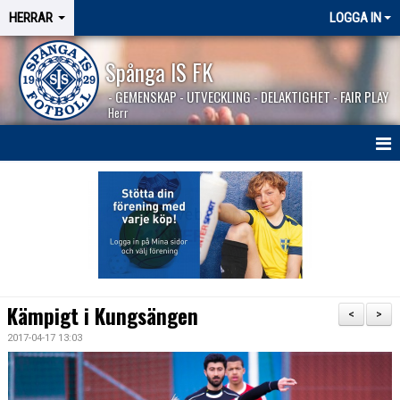
HERRAR
LOGGA IN
Spånga IS FK
- GEMENSKAP - UTVECKLING - DELAKTIGHET - FAIR PLAY
Herr
HEM
NYHETER
SÄSONGEN 2026
KALENDER
Kämpigt i Kungsängen
<
>
MATCHER
2017-04-17 13:03
BILDGALLERI