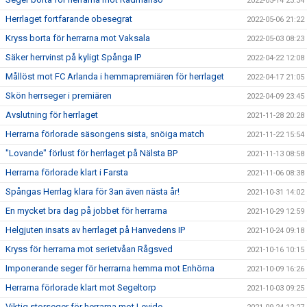
2022-05-14 23:34
Herrlaget fortfarande obesegrat
2022-05-06 21:22
Kryss borta för herrarna mot Vaksala
2022-05-03 08:23
Säker herrvinst på kyligt Spånga IP
2022-04-22 12:08
Mållöst mot FC Arlanda i hemmapremiären för herrlaget
2022-04-17 21:05
Skön herrseger i premiären
2022-04-09 23:45
Avslutning för herrlaget
2021-11-28 20:28
Herrarna förlorade säsongens sista, snöiga match
2021-11-22 15:54
"Lovande" förlust för herrlaget på Nälsta BP
2021-11-13 08:58
Herrarna förlorade klart i Farsta
2021-11-06 08:38
Spångas Herrlag klara för 3an även nästa år!
2021-10-31 14:02
En mycket bra dag på jobbet för herrarna
2021-10-29 12:59
Helgjuten insats av herrlaget på Hanvedens IP
2021-10-24 09:18
Kryss för herrarna mot serietvåan Rågsved
2021-10-16 10:15
Imponerande seger för herrarna hemma mot Enhörna
2021-10-09 16:26
Herrarna förlorade klart mot Segeltorp
2021-10-03 09:25
Viktig storseger för herrarna mot Levide