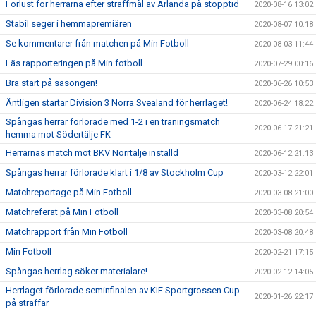
Förlust för herrarna efter straffmål av Arlanda på stopptid
2020-08-16 13:02
Stabil seger i hemmapremiären
2020-08-07 10:18
Se kommentarer från matchen på Min Fotboll
2020-08-03 11:44
Läs rapporteringen på Min fotboll
2020-07-29 00:16
Bra start på säsongen!
2020-06-26 10:53
Äntligen startar Division 3 Norra Svealand för herrlaget!
2020-06-24 18:22
Spångas herrar förlorade med 1-2 i en träningsmatch
2020-06-17 21:21
hemma mot Södertälje FK
Herrarnas match mot BKV Norrtälje inställd
2020-06-12 21:13
Spångas herrar förlorade klart i 1/8 av Stockholm Cup
2020-03-12 22:01
Matchreportage på Min Fotboll
2020-03-08 21:00
Matchreferat på Min Fotboll
2020-03-08 20:54
Matchrapport från Min Fotboll
2020-03-08 20:48
Min Fotboll
2020-02-21 17:15
Spångas herrlag söker materialare!
2020-02-12 14:05
Herrlaget förlorade seminfinalen av KIF Sportgrossen Cup
2020-01-26 22:17
på straffar