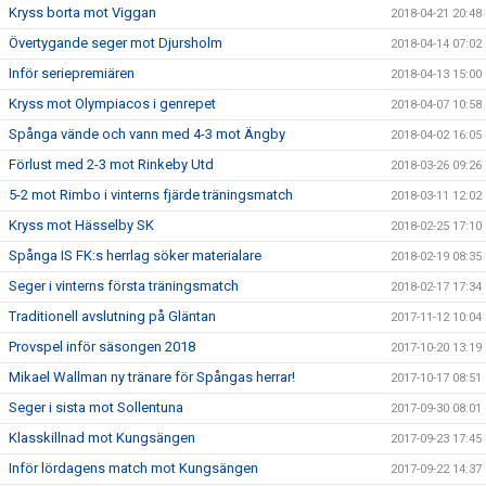
Kryss borta mot Viggan
2018-04-21 20:48
Övertygande seger mot Djursholm
2018-04-14 07:02
Inför seriepremiären
2018-04-13 15:00
Kryss mot Olympiacos i genrepet
2018-04-07 10:58
Spånga vände och vann med 4-3 mot Ängby
2018-04-02 16:05
Förlust med 2-3 mot Rinkeby Utd
2018-03-26 09:26
5-2 mot Rimbo i vinterns fjärde träningsmatch
2018-03-11 12:02
Kryss mot Hässelby SK
2018-02-25 17:10
Spånga IS FK:s herrlag söker materialare
2018-02-19 08:35
Seger i vinterns första träningsmatch
2018-02-17 17:34
Traditionell avslutning på Gläntan
2017-11-12 10:04
Provspel inför säsongen 2018
2017-10-20 13:19
Mikael Wallman ny tränare för Spångas herrar!
2017-10-17 08:51
Seger i sista mot Sollentuna
2017-09-30 08:01
Klasskillnad mot Kungsängen
2017-09-23 17:45
Inför lördagens match mot Kungsängen
2017-09-22 14:37