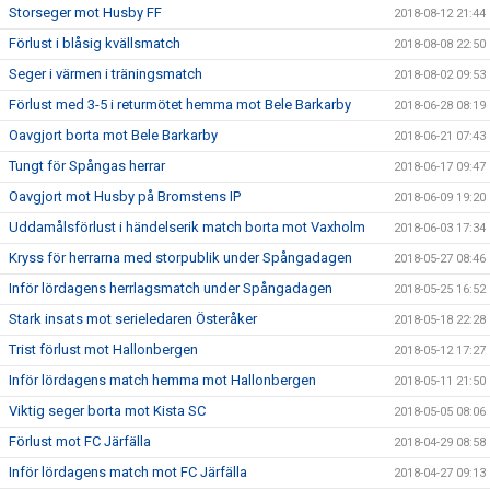
Storseger mot Husby FF
2018-08-12 21:44
Förlust i blåsig kvällsmatch
2018-08-08 22:50
Seger i värmen i träningsmatch
2018-08-02 09:53
Förlust med 3-5 i returmötet hemma mot Bele Barkarby
2018-06-28 08:19
Oavgjort borta mot Bele Barkarby
2018-06-21 07:43
Tungt för Spångas herrar
2018-06-17 09:47
Oavgjort mot Husby på Bromstens IP
2018-06-09 19:20
Uddamålsförlust i händelserik match borta mot Vaxholm
2018-06-03 17:34
Kryss för herrarna med storpublik under Spångadagen
2018-05-27 08:46
Inför lördagens herrlagsmatch under Spångadagen
2018-05-25 16:52
Stark insats mot serieledaren Österåker
2018-05-18 22:28
Trist förlust mot Hallonbergen
2018-05-12 17:27
Inför lördagens match hemma mot Hallonbergen
2018-05-11 21:50
Viktig seger borta mot Kista SC
2018-05-05 08:06
Förlust mot FC Järfälla
2018-04-29 08:58
Inför lördagens match mot FC Järfälla
2018-04-27 09:13