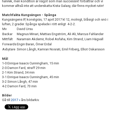
halvlek, men kondition är något som man successivt förbättrar och vi
kommer alltså inte att underskatta Kista Galaxy, där finns mycket rutin!
Matchfakta Kungsängen - Spånga
Kungsängens IP, konstgräs, 17 april 2017 kl 12, molnigt, blåsigt och snö i
luften, 2 grader. Spånga spelade i rött enligt 4-2-2.
Mv
David Ursu
Backar
Magnus Minari, Mattias Engström, Ali Ali, Marcus Fahlander
Mittfält
Naramsin Akdemir, Robel Asfaha, Kim Strand, Liam Hägvall
Forwards
Engin Baran, Ömer Erdal
Avbytare
Simon Långh, Kamran Nosrati, Emil Friberg, Elliot Oskarsson
Mål
1-0 Enrique Isaacs Cunningham, 15 min
2-0 Damon Fard, straff 29 min
2-1 Kim Strand, 34 min
3-1 Enrique Isaacs Cunningham, 45 min
3-2 Simon Långh, 47 min
4-2 Damon Fard, 73 min
Bilder
Gå till
2017 »
års bildarkiv.