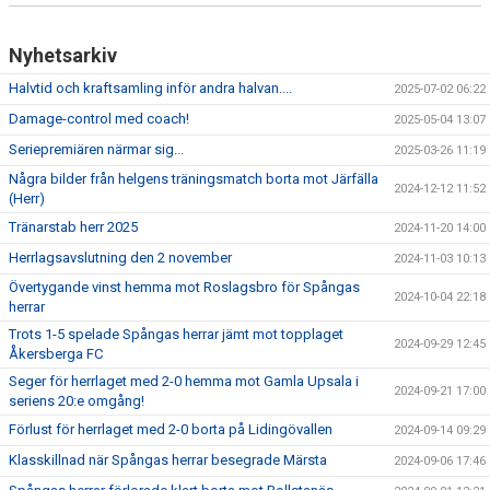
Nyhetsarkiv
Halvtid och kraftsamling inför andra halvan....
2025-07-02 06:22
Damage-control med coach!
2025-05-04 13:07
Seriepremiären närmar sig...
2025-03-26 11:19
Några bilder från helgens träningsmatch borta mot Järfälla
2024-12-12 11:52
(Herr)
Tränarstab herr 2025
2024-11-20 14:00
Herrlagsavslutning den 2 november
2024-11-03 10:13
Övertygande vinst hemma mot Roslagsbro för Spångas
2024-10-04 22:18
herrar
Trots 1-5 spelade Spångas herrar jämt mot topplaget
2024-09-29 12:45
Åkersberga FC
Seger för herrlaget med 2-0 hemma mot Gamla Upsala i
2024-09-21 17:00
seriens 20:e omgång!
Förlust för herrlaget med 2-0 borta på Lidingövallen
2024-09-14 09:29
Klasskillnad när Spångas herrar besegrade Märsta
2024-09-06 17:46