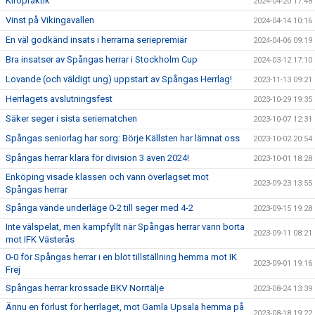
Kiropraktik
2024-04-20 17:48
Vinst på Vikingavallen
2024-04-14 10:16
En väl godkänd insats i herrarna seriepremiär
2024-04-06 09:19
Bra insatser av Spångas herrar i Stockholm Cup
2024-03-12 17:10
Lovande (och väldigt ung) uppstart av Spångas Herrlag!
2023-11-13 09:21
Herrlagets avslutningsfest
2023-10-29 19:35
Säker seger i sista seriematchen
2023-10-07 12:31
Spångas seniorlag har sorg: Börje Källsten har lämnat oss
2023-10-02 20:54
Spångas herrar klara för division 3 även 2024!
2023-10-01 18:28
Enköping visade klassen och vann överlägset mot
2023-09-23 13:55
Spångas herrar
Spånga vände underläge 0-2 till seger med 4-2
2023-09-15 19:28
Inte välspelat, men kampfyllt när Spångas herrar vann borta
2023-09-11 08:21
mot IFK Västerås
0-0 för Spångas herrar i en blöt tillställning hemma mot IK
2023-09-01 19:16
Frej
Spångas herrar krossade BKV Norrtälje
2023-08-24 13:39
Ännu en förlust för herrlaget, mot Gamla Upsala hemma på
2023-08-18 19:22