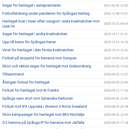
Seger för herrlaget i seriepremiären
2021-06-05 22:00
Fotbollsträning under pandemin för Spångas herrlag
2020-12-08 19:01
Herrlaget kvar i trean efter oavgjort i sista kvalmatchen mot
2020-10-25 09:04
Unik FK
Seger för herrlaget i andra kvalmatchen
2020-10-17 21:41
Upp till bevis för Spångas herrar
2020-10-16 14:33
Vinst för herrlaget i den första kvalmatchen
2020-10-10 16:42
Förlust på stopptid för herrarna mot Sumpan
2020-10-04 23:33
Skön och rättvis seger för herrlaget mot Gideonsberg
2020-09-26 19:55
Tillsammans!
2020-09-25 12:27
Återigen förlust för herrlaget
2020-09-20 23:45
Förlust för herrlaget mot IK Franke
2020-09-12 17:56
Spånga vann stort mot Syrianska Kerburan
2020-09-06 23:00
Förlust mot IFK Uppsala i division 3 Norra Svealand
2020-08-30 20:58
Skön kämpaseger för herrlaget mot BKV Norrtälje
2020-08-26 22:03
0-2 hemma på Spånga IP för herrarna mot Järfälla
2020-08-23 17:18