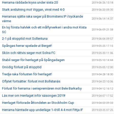
Herrarna räddade kryss under sista 20
2019-06-26 13:18
Stark avslutning mot Viggan, vinst med 4-0
2019-06-20 09:35
Herrarnas sjätte raka seger på Bromstens IP i tryckande
2019-06-14 14:37
värme
En loj första halvlek och ett målfyrverkeri i andra mot Kista
2019-06-09 21:58
SC
2-1 på stopptid mot Sollentuna
2019-06-04 09:57
Spångas herrar spelade ut Berget!
2019-05-25 17:15
Skön och rättvis seger mot Solna FC
2019-05-20 11:06
Stabil seger för herrlaget på Spångadagen
2019-05-10 14:44
Onödig förlust på stopptid
2019-05-05 12:00
Tredje raka förlusten för herrlaget!
2019-04-28 18:30
Oflytet fortsätter: förlust mot Bollstanäs
2019-04-23 10:06
Förlust för herrarna i seriepremiären mot Bele Barkarby
2019-04-12 16:12
Läs mer om Herrlaget inför säsongen 2019!
2019-04-07 17:52
Herrlaget förlorade åttondelen av Stockholm Cup
2019-04-03 09:03
Herrarna hämtade upp underläge 1-4 till 4-4 mot Fittja IF
2019-03-25 07:25