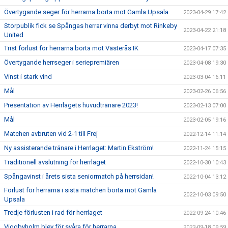
Övertygande seger för herrarna borta mot Gamla Upsala
2023-04-29 17:42
Storpublik fick se Spångas herrar vinna derbyt mot Rinkeby
2023-04-22 21:18
United
Trist förlust för herrarna borta mot Västerås IK
2023-04-17 07:35
Övertygande herrseger i seriepremiären
2023-04-08 19:30
Vinst i stark vind
2023-03-04 16:11
Mål
2023-02-26 06:56
Presentation av Herrlagets huvudtränare 2023!
2023-02-13 07:00
Mål
2023-02-05 19:16
Matchen avbruten vid 2-1 till Frej
2022-12-14 11:14
Ny assisterande tränare i Herrlaget: Martin Ekström!
2022-11-24 15:15
Traditionell avslutning för herrlaget
2022-10-30 10:43
Spångavinst i årets sista seniormatch på herrsidan!
2022-10-04 13:12
Förlust för herrarna i sista matchen borta mot Gamla
2022-10-03 09:50
Upsala
Tredje förlusten i rad för herrlaget
2022-09-24 10:46
Viggbyholm blev för svåra för herrarna
2022-09-18 09:59