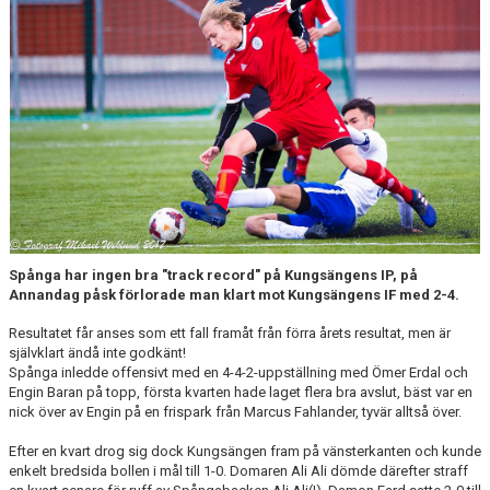
ARKIV 2024-23
ARKIV 2022-20
ARKIV 2019-17
DOKUMENT
KONTAKT
Spånga har ingen bra "track record" på Kungsängens IP, på
Annandag påsk förlorade man klart mot Kungsängens IF med 2-4.
Resultatet får anses som ett fall framåt från förra årets resultat, men är
självklart ändå inte godkänt!
Spånga inledde offensivt med en 4-4-2-uppställning med Ömer Erdal och
Engin Baran på topp, första kvarten hade laget flera bra avslut, bäst var en
nick över av Engin på en frispark från Marcus Fahlander, tyvär alltså över.
Efter en kvart drog sig dock Kungsängen fram på vänsterkanten och kunde
enkelt bredsida bollen i mål till 1-0. Domaren Ali Ali dömde därefter straff