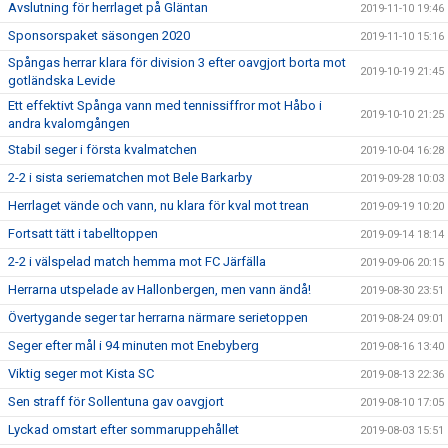
Avslutning för herrlaget på Gläntan
2019-11-10 19:46
Sponsorspaket säsongen 2020
2019-11-10 15:16
Spångas herrar klara för division 3 efter oavgjort borta mot
2019-10-19 21:45
gotländska Levide
Ett effektivt Spånga vann med tennissiffror mot Håbo i
2019-10-10 21:25
andra kvalomgången
Stabil seger i första kvalmatchen
2019-10-04 16:28
2-2 i sista seriematchen mot Bele Barkarby
2019-09-28 10:03
Herrlaget vände och vann, nu klara för kval mot trean
2019-09-19 10:20
Fortsatt tätt i tabelltoppen
2019-09-14 18:14
2-2 i välspelad match hemma mot FC Järfälla
2019-09-06 20:15
Herrarna utspelade av Hallonbergen, men vann ändå!
2019-08-30 23:51
Övertygande seger tar herrarna närmare serietoppen
2019-08-24 09:01
Seger efter mål i 94 minuten mot Enebyberg
2019-08-16 13:40
Viktig seger mot Kista SC
2019-08-13 22:36
Sen straff för Sollentuna gav oavgjort
2019-08-10 17:05
Lyckad omstart efter sommaruppehållet
2019-08-03 15:51