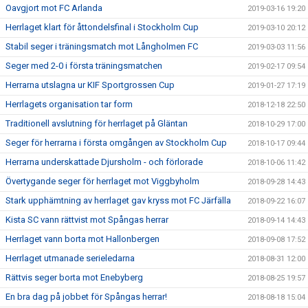
Oavgjort mot FC Arlanda
2019-03-16 19:20
Herrlaget klart för åttondelsfinal i Stockholm Cup
2019-03-10 20:12
Stabil seger i träningsmatch mot Långholmen FC
2019-03-03 11:56
Seger med 2-0 i första träningsmatchen
2019-02-17 09:54
Herrarna utslagna ur KIF Sportgrossen Cup
2019-01-27 17:19
Herrlagets organisation tar form
2018-12-18 22:50
Traditionell avslutning för herrlaget på Gläntan
2018-10-29 17:00
Seger för herrarna i första omgången av Stockholm Cup
2018-10-17 09:44
Herrarna underskattade Djursholm - och förlorade
2018-10-06 11:42
Övertygande seger för herrlaget mot Viggbyholm
2018-09-28 14:43
Stark upphämtning av herrlaget gav kryss mot FC Järfälla
2018-09-22 16:07
Kista SC vann rättvist mot Spångas herrar
2018-09-14 14:43
Herrlaget vann borta mot Hallonbergen
2018-09-08 17:52
Herrlaget utmanade serieledarna
2018-08-31 12:00
Rättvis seger borta mot Enebyberg
2018-08-25 19:57
En bra dag på jobbet för Spångas herrar!
2018-08-18 15:04