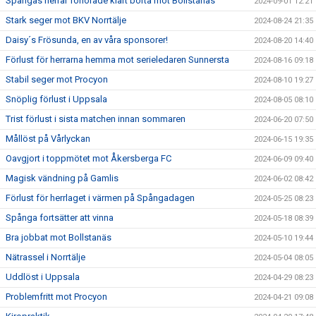
Spångas herrar förlorade klart borta mot Bollstanäs
2024-09-01 12:21
Stark seger mot BKV Norrtälje
2024-08-24 21:35
Daisy´s Frösunda, en av våra sponsorer!
2024-08-20 14:40
Förlust för herrarna hemma mot serieledaren Sunnersta
2024-08-16 09:18
Stabil seger mot Procyon
2024-08-10 19:27
Snöplig förlust i Uppsala
2024-08-05 08:10
Trist förlust i sista matchen innan sommaren
2024-06-20 07:50
Mållöst på Vårlyckan
2024-06-15 19:35
Oavgjort i toppmötet mot Åkersberga FC
2024-06-09 09:40
Magisk vändning på Gamlis
2024-06-02 08:42
Förlust för herrlaget i värmen på Spångadagen
2024-05-25 08:23
Spånga fortsätter att vinna
2024-05-18 08:39
Bra jobbat mot Bollstanäs
2024-05-10 19:44
Nätrassel i Norrtälje
2024-05-04 08:05
Uddlöst i Uppsala
2024-04-29 08:23
Problemfritt mot Procyon
2024-04-21 09:08