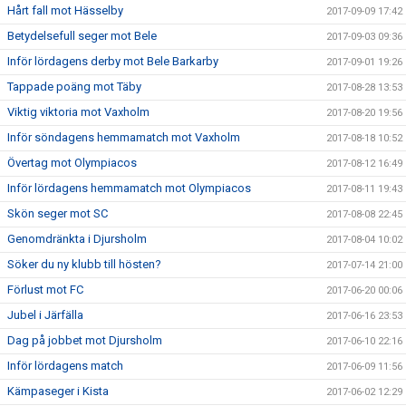
Hårt fall mot Hässelby
2017-09-09 17:42
Betydelsefull seger mot Bele
2017-09-03 09:36
Inför lördagens derby mot Bele Barkarby
2017-09-01 19:26
Tappade poäng mot Täby
2017-08-28 13:53
Viktig viktoria mot Vaxholm
2017-08-20 19:56
Inför söndagens hemmamatch mot Vaxholm
2017-08-18 10:52
Övertag mot Olympiacos
2017-08-12 16:49
Inför lördagens hemmamatch mot Olympiacos
2017-08-11 19:43
Skön seger mot SC
2017-08-08 22:45
Genomdränkta i Djursholm
2017-08-04 10:02
Söker du ny klubb till hösten?
2017-07-14 21:00
Förlust mot FC
2017-06-20 00:06
Jubel i Järfälla
2017-06-16 23:53
Dag på jobbet mot Djursholm
2017-06-10 22:16
Inför lördagens match
2017-06-09 11:56
Kämpaseger i Kista
2017-06-02 12:29