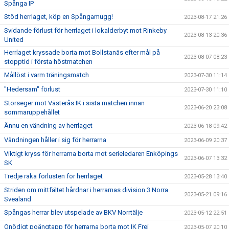
Spånga IP
Stöd herrlaget, köp en Spångamugg!
2023-08-17 21:26
Svidande förlust för herrlaget i lokalderbyt mot Rinkeby
2023-08-13 20:36
United
Herrlaget kryssade borta mot Bollstanäs efter mål på
2023-08-07 08:23
stopptid i första höstmatchen
Mållöst i varm träningsmatch
2023-07-30 11:14
"Hedersam" förlust
2023-07-30 11:10
Storseger mot Västerås IK i sista matchen innan
2023-06-20 23:08
sommaruppehållet
Ännu en vändning av herrlaget
2023-06-18 09:42
Vändningen håller i sig för herrarna
2023-06-09 20:37
Viktigt kryss för herrarna borta mot serieledaren Enköpings
2023-06-07 13:32
SK
Tredje raka förlusten för herrlaget
2023-05-28 13:40
Striden om mittfältet hårdnar i herrarnas division 3 Norra
2023-05-21 09:16
Svealand
Spångas herrar blev utspelade av BKV Norrtälje
2023-05-12 22:51
Onödigt poängtapp för herrarna borta mot IK Frej
2023-05-07 20:10