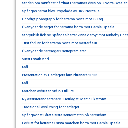
Striden om mittfältet hårdnar i herrarnas division 3 Norra Sveala
Spångas herrar blev utspelade av BKV Norrtälje
Onödigt poängtapp för herrarna borta mot IK Frej
Övertygande seger för herrarna borta mot Gamla Upsala
Storpublik fick se Spångas herrar vinna derbyt mot Rinkeby Unit
Trist förlust för herrarna borta mot Västerås IK
Övertygande herrseger i seriepremiären
Vinst i stark vind
Mål
Presentation av Herrlagets huvudtränare 2023!
Mål
Matchen avbruten vid 2-1 till Frej
Ny assisterande tränare i Herrlaget: Martin Ekström!
Traditionell avslutning för herrlaget
Spångavinst i årets sista seniormatch på herrsidan!
Förlust för herrarna i sista matchen borta mot Gamla Upsala