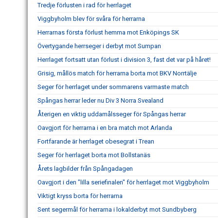
Tredje förlusten i rad för herrlaget
Viggbyholm blev för svåra för herrarna
Herrarnas första förlust hemma mot Enköpings SK
Övertygande herrseger i derbyt mot Sumpan
Herrlaget fortsatt utan förlust i division 3, fast det var på håret!
Grisig, mållös match för herrarna borta mot BKV Norrtälje
Seger för herrlaget under sommarens varmaste match
Spångas herrar leder nu Div 3 Norra Svealand
Återigen en viktig uddamålsseger för Spångas herrar
Oavgjort för herrarna i en bra match mot Arlanda
Fortfarande är herrlaget obesegrat i Trean
Seger för herrlaget borta mot Bollstanäs
Årets lagbilder från Spångadagen
Oavgjort i den "lilla seriefinalen" för herrlaget mot Viggbyholm
Viktigt kryss borta för herrarna
Sent segermål för herrarna i lokalderbyt mot Sundbyberg