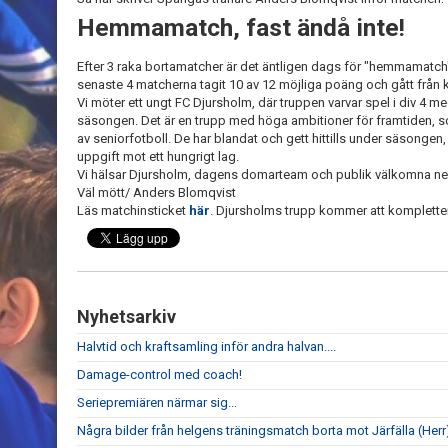
Hemmamatch, fast ändå inte!
Efter 3 raka bortamatcher är det äntligen dags för "hemmamatch"
senaste 4 matcherna tagit 10 av 12 möjliga poäng och gått från kla
Vi möter ett ungt FC Djursholm, där truppen varvar spel i div 4 med
säsongen. Det är en trupp med höga ambitioner för framtiden, som
av seniorfotboll. De har blandat och gett hittills under säsonge
uppgift mot ett hungrigt lag.
Vi hälsar Djursholm, dagens domarteam och publik välkomna ner ti
Väl mött/ Anders Blomqvist
Läs matchinsticket
här
. Djursholms trupp kommer att kompletter
Nyhetsarkiv
Halvtid och kraftsamling inför andra halvan....
Damage-control med coach!
Seriepremiären närmar sig...
Några bilder från helgens träningsmatch borta mot Järfälla (Herr