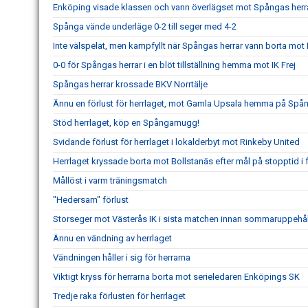
Enköping visade klassen och vann överlägset mot Spångas herr
Spånga vände underläge 0-2 till seger med 4-2
Inte välspelat, men kampfyllt när Spångas herrar vann borta mot
0-0 för Spångas herrar i en blöt tillställning hemma mot IK Frej
Spångas herrar krossade BKV Norrtälje
Ännu en förlust för herrlaget, mot Gamla Upsala hemma på Spån
Stöd herrlaget, köp en Spångamugg!
Svidande förlust för herrlaget i lokalderbyt mot Rinkeby United
Herrlaget kryssade borta mot Bollstanäs efter mål på stopptid i
Mållöst i varm träningsmatch
"Hedersam" förlust
Storseger mot Västerås IK i sista matchen innan sommaruppehål
Ännu en vändning av herrlaget
Vändningen håller i sig för herrarna
Viktigt kryss för herrarna borta mot serieledaren Enköpings SK
Tredje raka förlusten för herrlaget