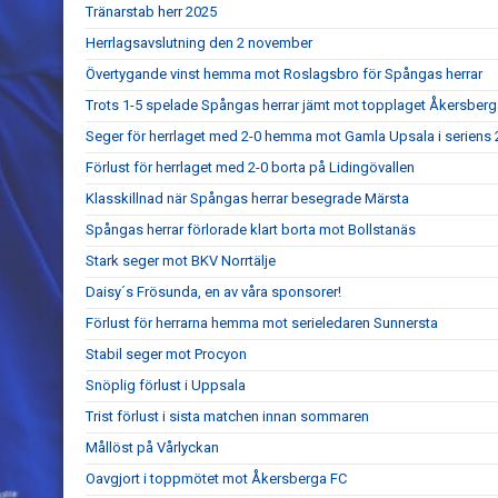
Tränarstab herr 2025
Herrlagsavslutning den 2 november
Övertygande vinst hemma mot Roslagsbro för Spångas herrar
Trots 1-5 spelade Spångas herrar jämt mot topplaget Åkersberg
Seger för herrlaget med 2-0 hemma mot Gamla Upsala i seriens
Förlust för herrlaget med 2-0 borta på Lidingövallen
Klasskillnad när Spångas herrar besegrade Märsta
Spångas herrar förlorade klart borta mot Bollstanäs
Stark seger mot BKV Norrtälje
Daisy´s Frösunda, en av våra sponsorer!
Förlust för herrarna hemma mot serieledaren Sunnersta
Stabil seger mot Procyon
Snöplig förlust i Uppsala
Trist förlust i sista matchen innan sommaren
Mållöst på Vårlyckan
Oavgjort i toppmötet mot Åkersberga FC