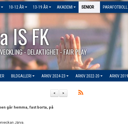
10-12 ÅR
13-19 ÅR
AKADEMI
SENIOR
PARAFOTBOLL
a IS FK
VECKLING - DELAKTIGHET - FAIR PLAY
ER
BILDGALLERI
ARKIV 2024-23
ARKIV 2022-20
ARKIV 2019
<
>
hen går hemma, fast borta, på
kerveckan Järva.