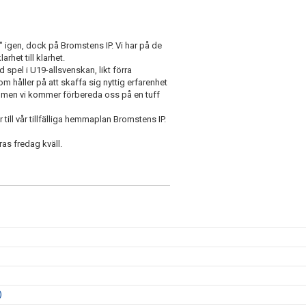
 igen, dock på Bromstens IP. Vi har på de
rhet till klarhet.
 spel i U19-allsvenskan, likt förra
 håller på att skaffa sig nyttig erfarenhet
n, men vi kommer förbereda oss på en tuff
ll vår tillfälliga hemmaplan Bromstens IP.
as fredag kväll.
)