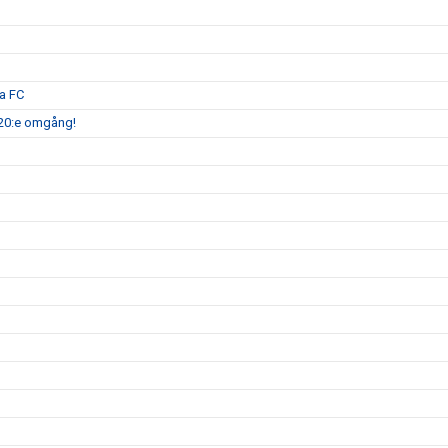
a FC
 20:e omgång!