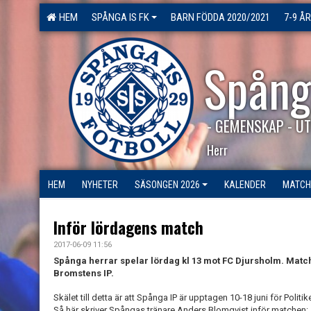
HEM
SPÅNGA IS FK
BARN FÖDDA 2020/2021
7-9 ÅR
Spång
- GEMENSKAP - UT
Herr
HEM
NYHETER
SÄSONGEN 2026
KALENDER
MATCH
Inför lördagens match
2017-06-09 11:56
Spånga herrar spelar lördag kl 13 mot FC Djursholm. Matc
Bromstens IP.
Skälet till detta är att Spånga IP är upptagen 10-18 juni för Politi
Så här skriver Spångas tränare Anders Blomqvist inför matchen: