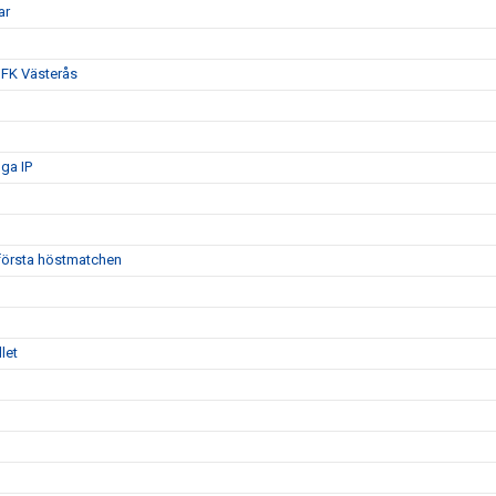
ar
 IFK Västerås
ga IP
 första höstmatchen
let