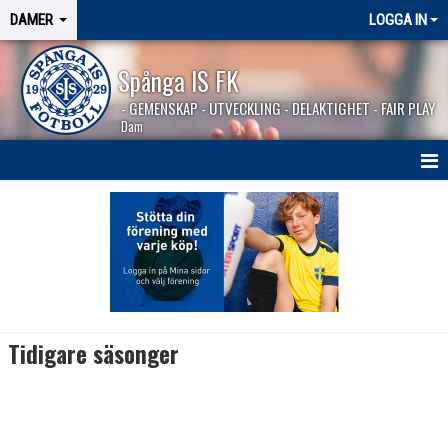
DAMER
LOGGA IN
Spånga IS FK
- GEMENSKAP - UTVECKLING - DELAKTIGHET - FAIR PLAY
Dam
HEM
NYHETER
TRUPPEN
KALENDER
Tidigare säsonger
MATCHER
BILDGALLERI