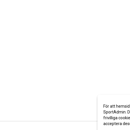
För att hemsid
SportAdmin. De
frivilliga cooki
acceptera des