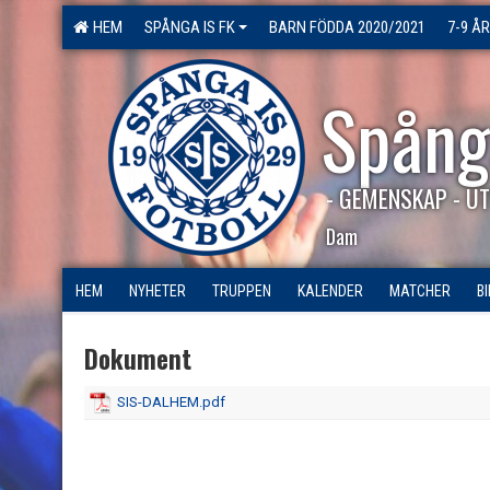
HEM
SPÅNGA IS FK
BARN FÖDDA 2020/2021
7-9 ÅR
Spång
- GEMENSKAP - UT
Dam
HEM
NYHETER
TRUPPEN
KALENDER
MATCHER
B
Dokument
SIS-DALHEM.pdf