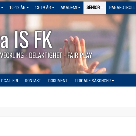
10-12 ÅR
13-19 ÅR
AKADEMI
SENIOR
PARAFOTBOLL
a IS FK
VECKLING - DELAKTIGHET - FAIR PLAY
ILDGALLERI
KONTAKT
DOKUMENT
TIDIGARE SÄSONGER