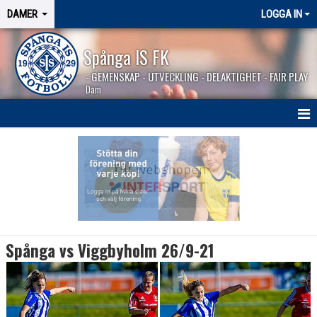
DAMER
LOGGA IN
Spånga IS FK
- GEMENSKAP - UTVECKLING - DELAKTIGHET - FAIR PLAY
Dam
HEM
NYHETER
TRUPPEN
KALENDER
Spånga vs Viggbyholm 26/9-21
MATCHER
BILDGALLERI