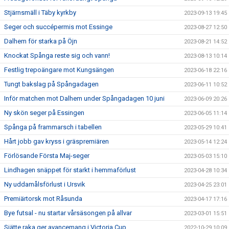
Stjärnsmäll i Täby kyrkby
2023-09-13 19:45
Seger och succépermis mot Essinge
2023-08-27 12:50
Dalhem för starka på Öjn
2023-08-21 14:52
Knockat Spånga reste sig och vann!
2023-08-13 10:14
Festlig trepoängare mot Kungsängen
2023-06-18 22:16
Tungt bakslag på Spångadagen
2023-06-11 10:52
Inför matchen mot Dalhem under Spångadagen 10 juni
2023-06-09 20:26
Ny skön seger på Essingen
2023-06-05 11:14
Spånga på frammarsch i tabellen
2023-05-29 10:41
Hårt jobb gav kryss i gräspremiären
2023-05-14 12:24
Förlösande Första Maj-seger
2023-05-03 15:10
Lindhagen snäppet för starkt i hemmaförlust
2023-04-28 10:34
Ny uddamålsförlust i Ursvik
2023-04-25 23:01
Premiärtorsk mot Råsunda
2023-04-17 17:16
Bye futsal - nu startar vårsäsongen på allvar
2023-03-01 15:51
Sjätte raka ger avancemang i Victoria Cup
2022-10-29 10:09