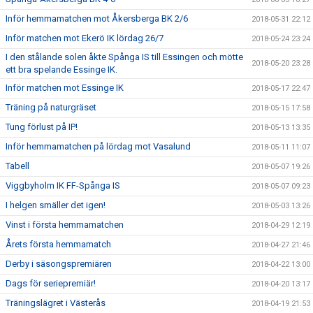
Inför hemmamatchen mot Åkersberga BK 2/6
2018-05-31 22:12
Inför matchen mot Ekerö IK lördag 26/7
2018-05-24 23:24
I den stålande solen åkte Spånga IS till Essingen och mötte
2018-05-20 23:28
ett bra spelande Essinge IK.
Inför matchen mot Essinge IK
2018-05-17 22:47
Träning på naturgräset
2018-05-15 17:58
Tung förlust på IP!
2018-05-13 13:35
Inför hemmamatchen på lördag mot Vasalund
2018-05-11 11:07
Tabell
2018-05-07 19:26
Viggbyholm IK FF-Spånga IS
2018-05-07 09:23
I helgen smäller det igen!
2018-05-03 13:26
Vinst i första hemmamatchen
2018-04-29 12:19
Årets första hemmamatch
2018-04-27 21:46
Derby i säsongspremiären
2018-04-22 13:00
Dags för seriepremiär!
2018-04-20 13:17
Träningslägret i Västerås
2018-04-19 21:53