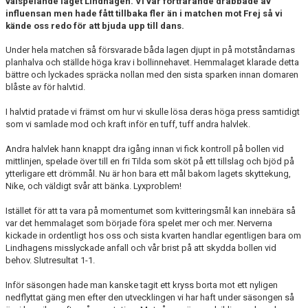
välspelande laget Lindhagen. Vi var fortfarande drabbade av
KONTAKT
influensan men hade fått tillbaka fler än i matchen mot Frej så vi
kände oss redo för att bjuda upp till dans.
DOKUMENT
Under hela matchen så försvarade båda lagen djupt in på motståndarnas
planhalva och ställde höga krav i bollinnehavet. Hemmalaget klarade detta
TIDIGARE SÄSONGER
bättre och lyckades spräcka nollan med den sista sparken innan domaren
blåste av för halvtid.
I halvtid pratade vi främst om hur vi skulle lösa deras höga press samtidigt
som vi samlade mod och kraft inför en tuff, tuff andra halvlek.
Andra halvlek hann knappt dra igång innan vi fick kontroll på bollen vid
mittlinjen, spelade över till en fri Tilda som sköt på ett tillslag och bjöd på
ytterligare ett drömmål. Nu är hon bara ett mål bakom lagets skyttekung,
Nike, och väldigt svår att bänka. Lyxproblem!
Istället för att ta vara på momentumet som kvitteringsmål kan innebära så
var det hemmalaget som började föra spelet mer och mer. Nerverna
kickade in ordentligt hos oss och sista kvarten handlar egentligen bara om
Lindhagens misslyckade anfall och vår brist på att skydda bollen vid
behov. Slutresultat 1-1.
Inför säsongen hade man kanske tagit ett kryss borta mot ett nyligen
nedflyttat gäng men efter den utvecklingen vi har haft under säsongen så