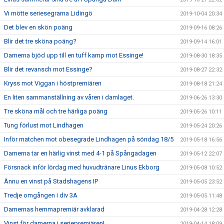
Vi mötte seriesegrarna Lidingö
2019-10-04 20:34
Det blev en skön poäng
2019-09-16 08:26
Blir det tre sköna poäng?
2019-09-14 16:01
Damerna bjöd upp till en tuff kamp mot Essinge!
2019-08-30 18:35
Blir det revansch mot Essinge?
2019-08-27 22:32
Kryss mot Viggan i höstpremiären
2019-08-18 21:24
En liten sammanställning av våren i damlaget.
2019-06-26 13:30
Tre sköna mål och tre härliga poäng
2019-05-26 10:11
Tung förlust mot Lindhagen
2019-05-24 20:26
Inför matchen mot obesegrade Lindhagen på söndag 18/5
2019-05-18 16:56
Damerna tar en härlig vinst med 4-1 på Spångadagen
2019-05-12 22:07
Försnack inför lördag med huvudtränare Linus Ekborg
2019-05-08 10:52
Ännu en vinst på Stadshagens IP
2019-05-05 23:52
Tredje omgången i div 3A
2019-05-05 11:48
Damernas hemmapremiär avklarad
2019-04-28 12:28
Vinst för damerna i seriepremiären!
2019-04-14 18:09