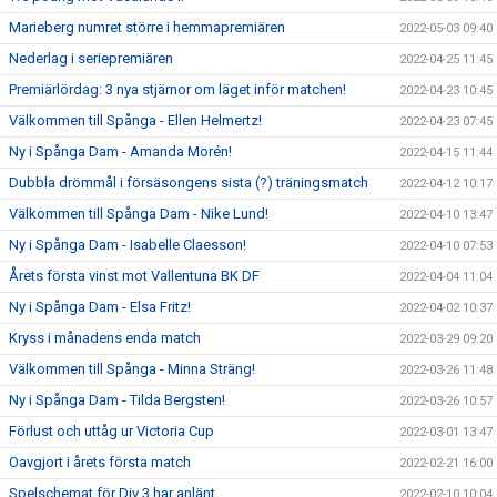
Marieberg numret större i hemmapremiären
2022-05-03 09:40
Nederlag i seriepremiären
2022-04-25 11:45
Premiärlördag: 3 nya stjärnor om läget inför matchen!
2022-04-23 10:45
Välkommen till Spånga - Ellen Helmertz!
2022-04-23 07:45
Ny i Spånga Dam - Amanda Morén!
2022-04-15 11:44
Dubbla drömmål i försäsongens sista (?) träningsmatch
2022-04-12 10:17
Välkommen till Spånga Dam - Nike Lund!
2022-04-10 13:47
Ny i Spånga Dam - Isabelle Claesson!
2022-04-10 07:53
Årets första vinst mot Vallentuna BK DF
2022-04-04 11:04
Ny i Spånga Dam - Elsa Fritz!
2022-04-02 10:37
Kryss i månadens enda match
2022-03-29 09:20
Välkommen till Spånga - Minna Sträng!
2022-03-26 11:48
Ny i Spånga Dam - Tilda Bergsten!
2022-03-26 10:57
Förlust och uttåg ur Victoria Cup
2022-03-01 13:47
Oavgjort i årets första match
2022-02-21 16:00
Spelschemat för Div 3 har anlänt
2022-02-10 10:04