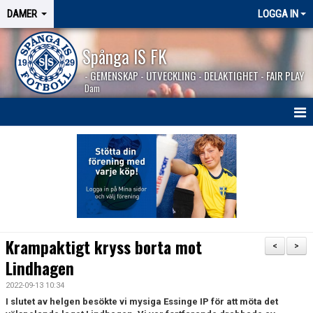
DAMER
LOGGA IN
Spånga IS FK
- GEMENSKAP - UTVECKLING - DELAKTIGHET - FAIR PLAY
Dam
HEM
NYHETER
TRUPPEN
KALENDER
Krampaktigt kryss borta mot
<
>
MATCHER
Lindhagen
2022-09-13 10:34
BILDGALLERI
I slutet av helgen besökte vi mysiga Essinge IP för att möta det