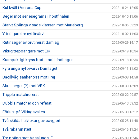
Kul kväll i Victoria Cup
2022-10-24 12:05
Seger mot seriesegrarna i höstfinalen
2022-10-10 11:06
Starkt Spånga visade klassen mot Marieberg
2022-10-05 09:29
Ytterligare tre nyförvärv!
2022-10-02 11:03
Rutinseger av orutinerat damlag
2022-09-29 14:17
Viktig trepoängare mot EIK
2022-09-19 10:34
Krampaktigt kryss borta mot Lindhagen
2022-09-13 10:34
Fyra unga nyförvärv i Damlaget
2022-09-11 11:02
Bacillvåg sänker oss mot Frej
2022-09-08 14:58
Skrällseger (?) mot VBK
2022-08-30 13:09
Trippla matchreferat
2022-08-22 09:57
Dubbla matcher och referat
2022-06-13 09:32
Förlust på Vikingavallen
2022-05-30 13:12
Två skilda halvlekar gav oavgjort
2022-05-23 11:48
Två raka vinster!
2022-05-16 11:24
Tre poäng mot Vasalunds IF
2022-05-09 15:46