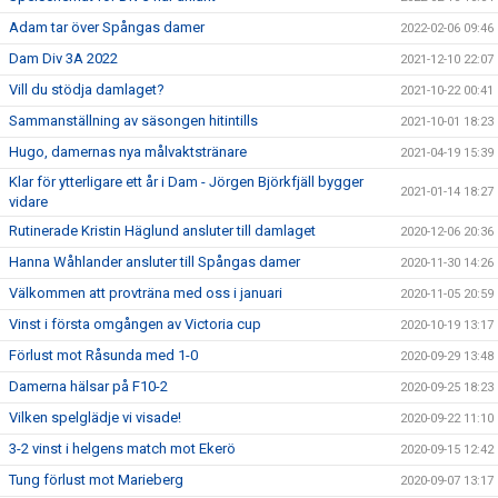
Adam tar över Spångas damer
2022-02-06 09:46
Dam Div 3A 2022
2021-12-10 22:07
Vill du stödja damlaget?
2021-10-22 00:41
Sammanställning av säsongen hitintills
2021-10-01 18:23
Hugo, damernas nya målvaktstränare
2021-04-19 15:39
Klar för ytterligare ett år i Dam - Jörgen Björkfjäll bygger
2021-01-14 18:27
vidare
Rutinerade Kristin Häglund ansluter till damlaget
2020-12-06 20:36
Hanna Wåhlander ansluter till Spångas damer
2020-11-30 14:26
Välkommen att provträna med oss i januari
2020-11-05 20:59
Vinst i första omgången av Victoria cup
2020-10-19 13:17
Förlust mot Råsunda med 1-0
2020-09-29 13:48
Damerna hälsar på F10-2
2020-09-25 18:23
Vilken spelglädje vi visade!
2020-09-22 11:10
3-2 vinst i helgens match mot Ekerö
2020-09-15 12:42
Tung förlust mot Marieberg
2020-09-07 13:17