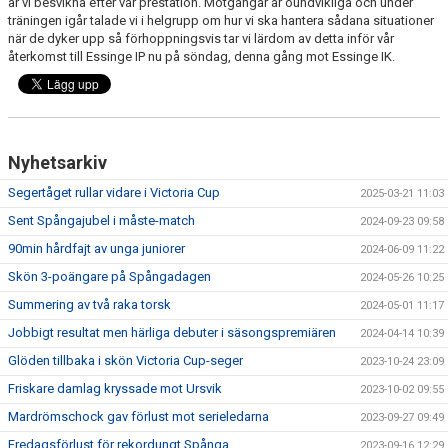
är vi besvikna efter vår prestation. Motgångar är oundvikliga och under
träningen igår talade vi i helgrupp om hur vi ska hantera sådana situationer
när de dyker upp så förhoppningsvis tar vi lärdom av detta inför vår
återkomst till Essinge IP nu på söndag, denna gång mot Essinge IK.
Nyhetsarkiv
Segertåget rullar vidare i Victoria Cup
2025-03-21 11:03
Sent Spångajubel i måste-match
2024-09-23 09:58
90min hårdfajt av unga juniorer
2024-06-09 11:22
Skön 3-poängare på Spångadagen
2024-05-26 10:25
Summering av två raka torsk
2024-05-01 11:17
Jobbigt resultat men härliga debuter i säsongspremiären
2024-04-14 10:39
Glöden tillbaka i skön Victoria Cup-seger
2023-10-24 23:09
Friskare damlag kryssade mot Ursvik
2023-10-02 09:55
Mardrömschock gav förlust mot serieledarna
2023-09-27 09:49
Fredagsförlust för rekordungt Spånga
2023-09-16 12:29