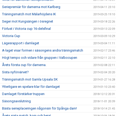
Seriepremiär för damerna mot Karlberg
2019-04-11 23:10
Träningsmatch mot Mälarhöjdens IK
2019-03-25 19:10
Seger mot Kungsängen i ösregnet
2019-03-18 22:26
Förlust i Victoria cup 16-delsfinal
2019-03-13 22:09
Victoria Cup
2019-03-09 10:29
Lägesrapport i damlaget
2019-03-04 11:11
A-laget visar formen i säsongens andra träningsmatch
2019-02-17 23:46
Högt tempo och vidare från gruppen i Valbocupen
2019-02-11 22:10
Årets första cup för damerna.
2019-02-08 22:11
Sista nyförvärvet?
2019-02-04 20:20
Träningsmatch mot Gamla Upsala SK
2019-01-27 16:28
Ytterligare en spelare klar för damlaget
2019-01-10 23:40
Damlaget förstärker truppen
2018-12-12 20:31
Säsongsavslutning
2018-11-01 20:39
Bästa serieplaceringen någonsin för Spånga dam!
2018-10-14 21:45
Årets sista match, kom och heja!
2018-10-06 18:06