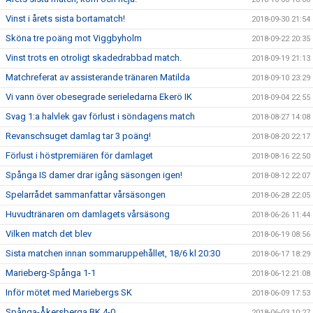
Vinst i årets sista bortamatch!
2018-09-30 21:54
Sköna tre poäng mot Viggbyholm
2018-09-22 20:35
Vinst trots en otroligt skadedrabbad match.
2018-09-19 21:13
Matchreferat av assisterande tränaren Matilda
2018-09-10 23:29
Vi vann över obesegrade serieledarna Ekerö IK
2018-09-04 22:55
Svag 1:a halvlek gav förlust i söndagens match
2018-08-27 14:08
Revanschsuget damlag tar 3 poäng!
2018-08-20 22:17
Förlust i höstpremiären för damlaget
2018-08-16 22:50
Spånga IS damer drar igång säsongen igen!
2018-08-12 22:07
Spelarrådet sammanfattar vårsäsongen
2018-06-28 22:05
Huvudtränaren om damlagets vårsäsong
2018-06-26 11:44
Vilken match det blev
2018-06-19 08:56
Sista matchen innan sommaruppehållet, 18/6 kl 20:30
2018-06-17 18:29
Marieberg-Spånga 1-1
2018-06-12 21:08
Inför mötet med Mariebergs SK
2018-06-09 17:53
Spånga-Åkersberga BK 4-0
2018-06-03 10:27