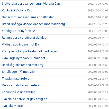
Sjätte raka ger avancemang i Victoria Cup
2022-10-29 10:09
Kul kväll i Victoria Cup
2022-10-24 12:05
Seger mot seriesegrarna i höstfinalen
2022-10-10 11:06
Starkt Spånga visade klassen mot Marieberg
2022-10-05 09:29
Ytterligare tre nyförvärv!
2022-10-02 11:03
Rutinseger av orutinerat damlag
2022-09-29 14:17
Viktig trepoängare mot EIK
2022-09-19 10:34
Krampaktigt kryss borta mot Lindhagen
2022-09-13 10:34
Fyra unga nyförvärv i Damlaget
2022-09-11 11:02
Bacillvåg sänker oss mot Frej
2022-09-08 14:58
Skrällseger (?) mot VBK
2022-08-30 13:09
Trippla matchreferat
2022-08-22 09:57
Dubbla matcher och referat
2022-06-13 09:32
Förlust på Vikingavallen
2022-05-30 13:12
Två skilda halvlekar gav oavgjort
2022-05-23 11:48
Två raka vinster!
2022-05-16 11:24