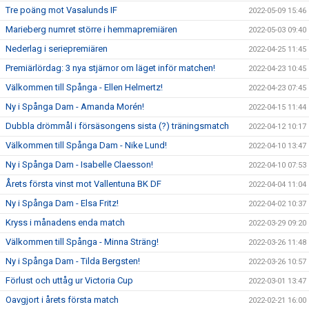
Tre poäng mot Vasalunds IF
2022-05-09 15:46
Marieberg numret större i hemmapremiären
2022-05-03 09:40
Nederlag i seriepremiären
2022-04-25 11:45
Premiärlördag: 3 nya stjärnor om läget inför matchen!
2022-04-23 10:45
Välkommen till Spånga - Ellen Helmertz!
2022-04-23 07:45
Ny i Spånga Dam - Amanda Morén!
2022-04-15 11:44
Dubbla drömmål i försäsongens sista (?) träningsmatch
2022-04-12 10:17
Välkommen till Spånga Dam - Nike Lund!
2022-04-10 13:47
Ny i Spånga Dam - Isabelle Claesson!
2022-04-10 07:53
Årets första vinst mot Vallentuna BK DF
2022-04-04 11:04
Ny i Spånga Dam - Elsa Fritz!
2022-04-02 10:37
Kryss i månadens enda match
2022-03-29 09:20
Välkommen till Spånga - Minna Sträng!
2022-03-26 11:48
Ny i Spånga Dam - Tilda Bergsten!
2022-03-26 10:57
Förlust och uttåg ur Victoria Cup
2022-03-01 13:47
Oavgjort i årets första match
2022-02-21 16:00