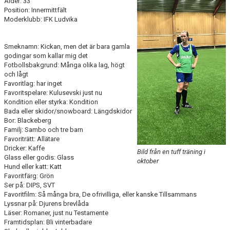
Ålder: 33
KONTAKT
Position: Innermittfält
Moderklubb: IFK Ludvika
DOKUMENT
Smeknamn: Kickan, men det är bara gamla
TIDIGARE SÄSONGER
godingar som kallar mig det
Fotbollsbakgrund: Många olika lag, högt
och lågt
Favoritlag: har inget
Favoritspelare: Kulusevski just nu
Kondition eller styrka: Kondition
Bada eller skidor/snowboard: Längdskidor
Bor: Blackeberg
Familj: Sambo och tre barn
Favoriträtt: Allätare
Dricker: Kaffe
Bild från en tuff träning i
Glass eller godis: Glass
oktober
Hund eller katt: Katt
Favoritfärg: Grön
Ser på: DIPS, SVT
Favoritfilm: Så många bra, De ofrivilliga, eller kanske Tillsammans
Lyssnar på: Djurens brevlåda
Läser: Romaner, just nu Testamente
Framtidsplan: Bli vinterbadare