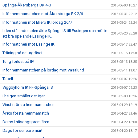
Spånga-Åkersberga BK 4-0
2018-06-03 10:27
Inför hemmamatchen mot Åkersberga BK 2/6
2018-05-31 22:12
Inför matchen mot Ekerö IK lördag 26/7
2018-05-24 23:24
I den stålande solen åkte Spånga IS till Essingen och mötte
2018-05-20 23:28
ett bra spelande Essinge IK.
Inför matchen mot Essinge IK
2018-05-17 22:47
Träning på naturgräset
2018-05-15 17:58
Tung förlust på IP!
2018-05-13 13:35
Inför hemmamatchen på lördag mot Vasalund
2018-05-11 11:07
Tabell
2018-05-07 19:26
Viggbyholm IK FF-Spånga IS
2018-05-07 09:23
I helgen smäller det igen!
2018-05-03 13:26
Vinst i första hemmamatchen
2018-04-29 12:19
Årets första hemmamatch
2018-04-27 21:46
Derby i säsongspremiären
2018-04-22 13:00
Dags för seriepremiär!
2018-04-20 13:17