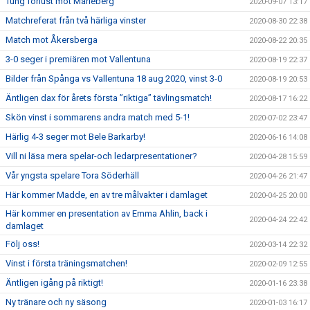
Tung förlust mot Marieberg
2020-09-07 13:17
Matchreferat från två härliga vinster
2020-08-30 22:38
Match mot Åkersberga
2020-08-22 20:35
3-0 seger i premiären mot Vallentuna
2020-08-19 22:37
Bilder från Spånga vs Vallentuna 18 aug 2020, vinst 3-0
2020-08-19 20:53
Äntligen dax för årets första ”riktiga” tävlingsmatch!
2020-08-17 16:22
Skön vinst i sommarens andra match med 5-1!
2020-07-02 23:47
Härlig 4-3 seger mot Bele Barkarby!
2020-06-16 14:08
Vill ni läsa mera spelar-och ledarpresentationer?
2020-04-28 15:59
Vår yngsta spelare Tora Söderhäll
2020-04-26 21:47
Här kommer Madde, en av tre målvakter i damlaget
2020-04-25 20:00
Här kommer en presentation av Emma Ahlin, back i
2020-04-24 22:42
damlaget
Följ oss!
2020-03-14 22:32
Vinst i första träningsmatchen!
2020-02-09 12:55
Äntligen igång på riktigt!
2020-01-16 23:38
Ny tränare och ny säsong
2020-01-03 16:17