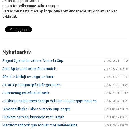
Skola eller jobb: Jobb
Bästa fotbollsminne: Alla träningar
Vad är det bästa med Spånga: Alla som engagerar sig och att jag kan
cykla dit.
Nyhetsarkiv
Segertåget rullar vidare i Victoria Cup
2025-03-21 11:03
Sent Spångajubel i måste-match
2024-09-23 09:58
90min hårdfajt av unga juniorer
2024-06-09 11:22
Skön 3-poängare på Spångadagen
2024-05-26 10:25
Summering av två raka torsk
2024-05-01 11:17
Jobbigt resultat men härliga debuter i säsongspremiären
2024-04-14 10:39
Glöden tillbaka i skön Victoria Cup-seger
2023-10-24 23:09
Friskare damlag kryssade mot Ursvik
2023-10-02 09:55
Mardrömschock gav förlust mot serieledarna
2023-09-27 09:49