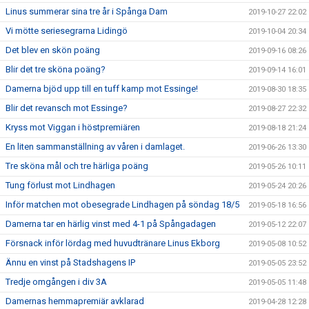
Linus summerar sina tre år i Spånga Dam
2019-10-27 22:02
Vi mötte seriesegrarna Lidingö
2019-10-04 20:34
Det blev en skön poäng
2019-09-16 08:26
Blir det tre sköna poäng?
2019-09-14 16:01
Damerna bjöd upp till en tuff kamp mot Essinge!
2019-08-30 18:35
Blir det revansch mot Essinge?
2019-08-27 22:32
Kryss mot Viggan i höstpremiären
2019-08-18 21:24
En liten sammanställning av våren i damlaget.
2019-06-26 13:30
Tre sköna mål och tre härliga poäng
2019-05-26 10:11
Tung förlust mot Lindhagen
2019-05-24 20:26
Inför matchen mot obesegrade Lindhagen på söndag 18/5
2019-05-18 16:56
Damerna tar en härlig vinst med 4-1 på Spångadagen
2019-05-12 22:07
Försnack inför lördag med huvudtränare Linus Ekborg
2019-05-08 10:52
Ännu en vinst på Stadshagens IP
2019-05-05 23:52
Tredje omgången i div 3A
2019-05-05 11:48
Damernas hemmapremiär avklarad
2019-04-28 12:28