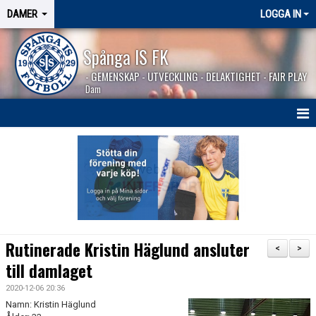
DAMER
LOGGA IN
Spånga IS FK
- GEMENSKAP - UTVECKLING - DELAKTIGHET - FAIR PLAY
Dam
HEM
NYHETER
TRUPPEN
KALENDER
Rutinerade Kristin Häglund ansluter
<
>
MATCHER
till damlaget
2020-12-06 20:36
BILDGALLERI
Namn: Kristin Häglund