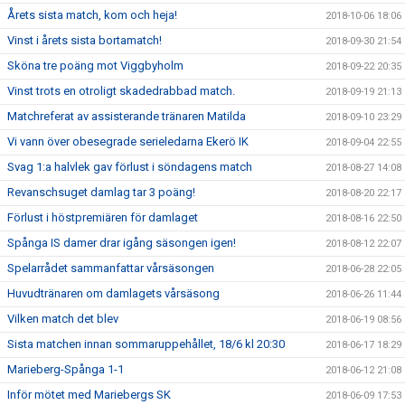
Årets sista match, kom och heja!
2018-10-06 18:06
Vinst i årets sista bortamatch!
2018-09-30 21:54
Sköna tre poäng mot Viggbyholm
2018-09-22 20:35
Vinst trots en otroligt skadedrabbad match.
2018-09-19 21:13
Matchreferat av assisterande tränaren Matilda
2018-09-10 23:29
Vi vann över obesegrade serieledarna Ekerö IK
2018-09-04 22:55
Svag 1:a halvlek gav förlust i söndagens match
2018-08-27 14:08
Revanschsuget damlag tar 3 poäng!
2018-08-20 22:17
Förlust i höstpremiären för damlaget
2018-08-16 22:50
Spånga IS damer drar igång säsongen igen!
2018-08-12 22:07
Spelarrådet sammanfattar vårsäsongen
2018-06-28 22:05
Huvudtränaren om damlagets vårsäsong
2018-06-26 11:44
Vilken match det blev
2018-06-19 08:56
Sista matchen innan sommaruppehållet, 18/6 kl 20:30
2018-06-17 18:29
Marieberg-Spånga 1-1
2018-06-12 21:08
Inför mötet med Mariebergs SK
2018-06-09 17:53