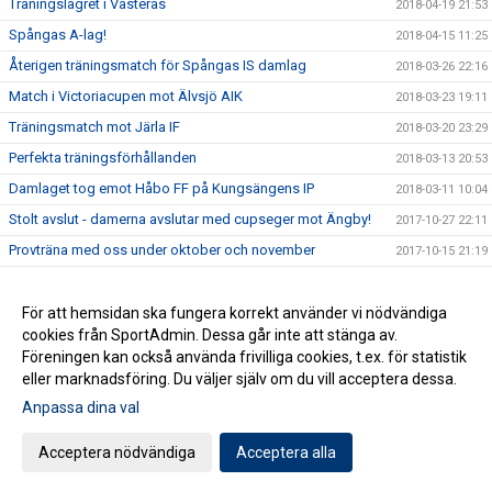
Träningslägret i Västerås
2018-04-19 21:53
Spångas A-lag!
2018-04-15 11:25
Återigen träningsmatch för Spångas IS damlag
2018-03-26 22:16
Match i Victoriacupen mot Älvsjö AIK
2018-03-23 19:11
Träningsmatch mot Järla IF
2018-03-20 23:29
Perfekta träningsförhållanden
2018-03-13 20:53
Damlaget tog emot Håbo FF på Kungsängens IP
2018-03-11 10:04
Stolt avslut - damerna avslutar med cupseger mot Ängby!
2017-10-27 22:11
Provträna med oss under oktober och november
2017-10-15 21:19
Våren i sammanfattning
2017-07-20 10:36
Hitta gamla nyheter och bilder
För att hemsidan ska fungera korrekt använder vi nödvändiga
2017-07-20 10:03
cookies från SportAdmin. Dessa går inte att stänga av.
Äntligen!
2017-05-29 16:10
Föreningen kan också använda frivilliga cookies, t.ex. för statistik
eller marknadsföring. Du väljer själv om du vill acceptera dessa.
Anpassa dina val
Cookie-inställningar
Gå till Webbversion
Acceptera nödvändiga
Acceptera alla