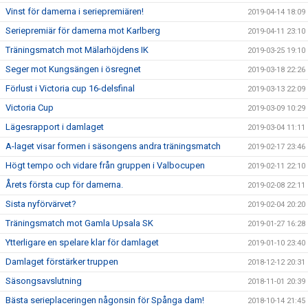
Vinst för damerna i seriepremiären!
2019-04-14 18:09
Seriepremiär för damerna mot Karlberg
2019-04-11 23:10
Träningsmatch mot Mälarhöjdens IK
2019-03-25 19:10
Seger mot Kungsängen i ösregnet
2019-03-18 22:26
Förlust i Victoria cup 16-delsfinal
2019-03-13 22:09
Victoria Cup
2019-03-09 10:29
Lägesrapport i damlaget
2019-03-04 11:11
A-laget visar formen i säsongens andra träningsmatch
2019-02-17 23:46
Högt tempo och vidare från gruppen i Valbocupen
2019-02-11 22:10
Årets första cup för damerna.
2019-02-08 22:11
Sista nyförvärvet?
2019-02-04 20:20
Träningsmatch mot Gamla Upsala SK
2019-01-27 16:28
Ytterligare en spelare klar för damlaget
2019-01-10 23:40
Damlaget förstärker truppen
2018-12-12 20:31
Säsongsavslutning
2018-11-01 20:39
Bästa serieplaceringen någonsin för Spånga dam!
2018-10-14 21:45