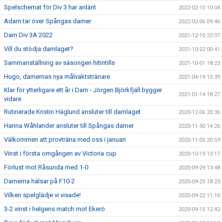
Spelschemat för Div 3 har anlänt
2022-02-10 10:04
Adam tar över Spångas damer
2022-02-06 09:46
Dam Div 3A 2022
2021-12-10 22:07
Vill du stödja damlaget?
2021-10-22 00:41
Sammanställning av säsongen hitintills
2021-10-01 18:23
Hugo, damernas nya målvaktstränare
2021-04-19 15:39
Klar för ytterligare ett år i Dam - Jörgen Björkfjäll bygger
2021-01-14 18:27
vidare
Rutinerade Kristin Häglund ansluter till damlaget
2020-12-06 20:36
Hanna Wåhlander ansluter till Spångas damer
2020-11-30 14:26
Välkommen att provträna med oss i januari
2020-11-05 20:59
Vinst i första omgången av Victoria cup
2020-10-19 13:17
Förlust mot Råsunda med 1-0
2020-09-29 13:48
Damerna hälsar på F10-2
2020-09-25 18:23
Vilken spelglädje vi visade!
2020-09-22 11:10
3-2 vinst i helgens match mot Ekerö
2020-09-15 12:42