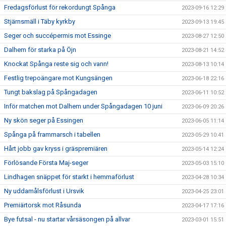
Fredagsförlust för rekordungt Spånga
2023-09-16 12:29
Stjärnsmäll i Täby kyrkby
2023-09-13 19:45
Seger och succépermis mot Essinge
2023-08-27 12:50
Dalhem för starka på Öjn
2023-08-21 14:52
Knockat Spånga reste sig och vann!
2023-08-13 10:14
Festlig trepoängare mot Kungsängen
2023-06-18 22:16
Tungt bakslag på Spångadagen
2023-06-11 10:52
Inför matchen mot Dalhem under Spångadagen 10 juni
2023-06-09 20:26
Ny skön seger på Essingen
2023-06-05 11:14
Spånga på frammarsch i tabellen
2023-05-29 10:41
Hårt jobb gav kryss i gräspremiären
2023-05-14 12:24
Förlösande Första Maj-seger
2023-05-03 15:10
Lindhagen snäppet för starkt i hemmaförlust
2023-04-28 10:34
Ny uddamålsförlust i Ursvik
2023-04-25 23:01
Premiärtorsk mot Råsunda
2023-04-17 17:16
Bye futsal - nu startar vårsäsongen på allvar
2023-03-01 15:51