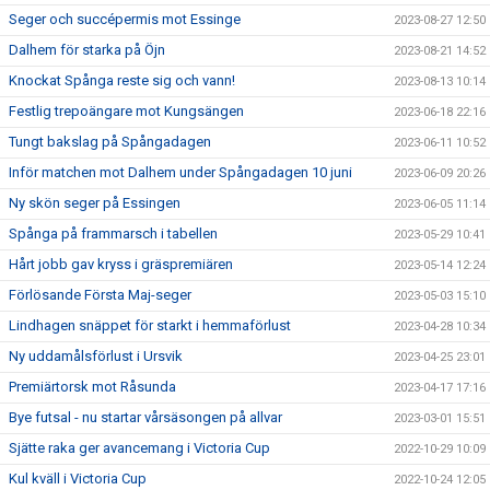
Seger och succépermis mot Essinge
2023-08-27 12:50
Dalhem för starka på Öjn
2023-08-21 14:52
Knockat Spånga reste sig och vann!
2023-08-13 10:14
Festlig trepoängare mot Kungsängen
2023-06-18 22:16
Tungt bakslag på Spångadagen
2023-06-11 10:52
Inför matchen mot Dalhem under Spångadagen 10 juni
2023-06-09 20:26
Ny skön seger på Essingen
2023-06-05 11:14
Spånga på frammarsch i tabellen
2023-05-29 10:41
Hårt jobb gav kryss i gräspremiären
2023-05-14 12:24
Förlösande Första Maj-seger
2023-05-03 15:10
Lindhagen snäppet för starkt i hemmaförlust
2023-04-28 10:34
Ny uddamålsförlust i Ursvik
2023-04-25 23:01
Premiärtorsk mot Råsunda
2023-04-17 17:16
Bye futsal - nu startar vårsäsongen på allvar
2023-03-01 15:51
Sjätte raka ger avancemang i Victoria Cup
2022-10-29 10:09
Kul kväll i Victoria Cup
2022-10-24 12:05