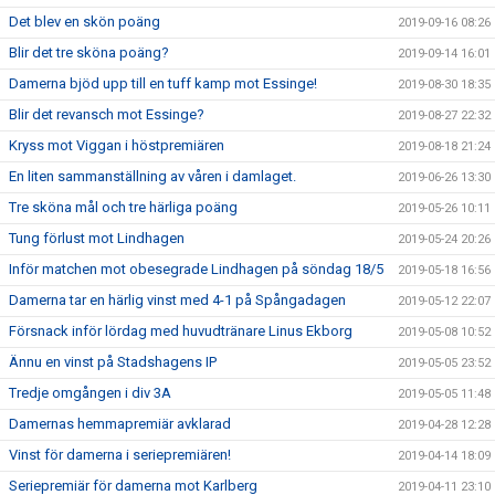
Det blev en skön poäng
2019-09-16 08:26
Blir det tre sköna poäng?
2019-09-14 16:01
Damerna bjöd upp till en tuff kamp mot Essinge!
2019-08-30 18:35
Blir det revansch mot Essinge?
2019-08-27 22:32
Kryss mot Viggan i höstpremiären
2019-08-18 21:24
En liten sammanställning av våren i damlaget.
2019-06-26 13:30
Tre sköna mål och tre härliga poäng
2019-05-26 10:11
Tung förlust mot Lindhagen
2019-05-24 20:26
Inför matchen mot obesegrade Lindhagen på söndag 18/5
2019-05-18 16:56
Damerna tar en härlig vinst med 4-1 på Spångadagen
2019-05-12 22:07
Försnack inför lördag med huvudtränare Linus Ekborg
2019-05-08 10:52
Ännu en vinst på Stadshagens IP
2019-05-05 23:52
Tredje omgången i div 3A
2019-05-05 11:48
Damernas hemmapremiär avklarad
2019-04-28 12:28
Vinst för damerna i seriepremiären!
2019-04-14 18:09
Seriepremiär för damerna mot Karlberg
2019-04-11 23:10