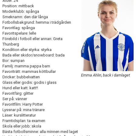
Ålder: 24
KONTAKT
Position: mittback
Moderklubb: spånga
DOKUMENT
Smeknamn: den där långa
Fotbollsbakgrund: hemma i trädgården
Favoritlag: spånga
TIDIGARE SÄSONGER
Favoritspelare: lelle
Förebild i fotboll eller annan: Greta
Thunberg
Kondition eller styrka: styrka
Bada eller skidor/snowboard: bada
Bor: sumpan
Familj: mamma pappa barn
Favoriträtt: mammas köttbullar
Emma Ahlin, back i damlaget
Dricker: bubbelvatten
Glass eller godis: godis i glass
Hund eller katt: katt!!
Favoritfärg: glitter
Ser på: vänner
Favoritfilm: Harry Potter
Lyssnar på: mina tränare
Läser: kurslitteratur
Framtidsplan: ta examen
Skola eller jobb: skola
Bästa fotbollsminne: alla minnen med laget