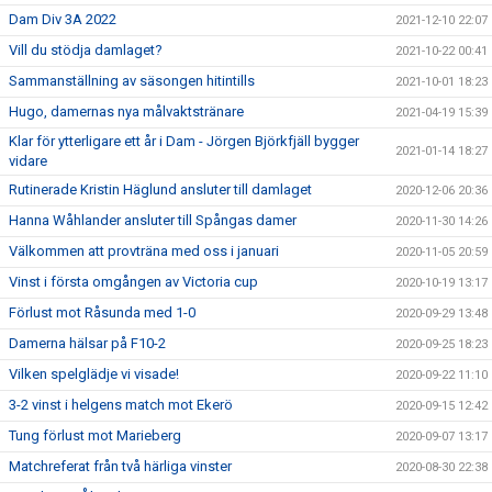
Dam Div 3A 2022
2021-12-10 22:07
Vill du stödja damlaget?
2021-10-22 00:41
Sammanställning av säsongen hitintills
2021-10-01 18:23
Hugo, damernas nya målvaktstränare
2021-04-19 15:39
Klar för ytterligare ett år i Dam - Jörgen Björkfjäll bygger
2021-01-14 18:27
vidare
Rutinerade Kristin Häglund ansluter till damlaget
2020-12-06 20:36
Hanna Wåhlander ansluter till Spångas damer
2020-11-30 14:26
Välkommen att provträna med oss i januari
2020-11-05 20:59
Vinst i första omgången av Victoria cup
2020-10-19 13:17
Förlust mot Råsunda med 1-0
2020-09-29 13:48
Damerna hälsar på F10-2
2020-09-25 18:23
Vilken spelglädje vi visade!
2020-09-22 11:10
3-2 vinst i helgens match mot Ekerö
2020-09-15 12:42
Tung förlust mot Marieberg
2020-09-07 13:17
Matchreferat från två härliga vinster
2020-08-30 22:38