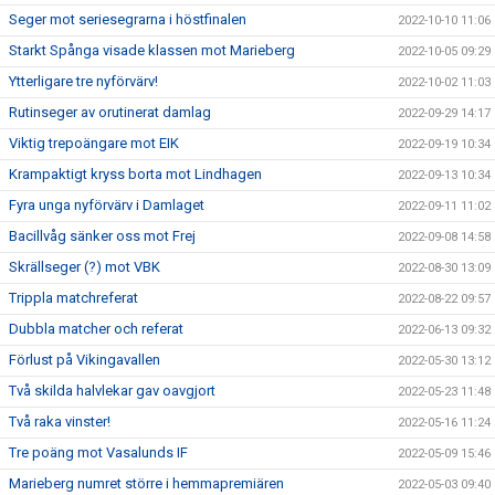
Seger mot seriesegrarna i höstfinalen
2022-10-10 11:06
Starkt Spånga visade klassen mot Marieberg
2022-10-05 09:29
Ytterligare tre nyförvärv!
2022-10-02 11:03
Rutinseger av orutinerat damlag
2022-09-29 14:17
Viktig trepoängare mot EIK
2022-09-19 10:34
Krampaktigt kryss borta mot Lindhagen
2022-09-13 10:34
Fyra unga nyförvärv i Damlaget
2022-09-11 11:02
Bacillvåg sänker oss mot Frej
2022-09-08 14:58
Skrällseger (?) mot VBK
2022-08-30 13:09
Trippla matchreferat
2022-08-22 09:57
Dubbla matcher och referat
2022-06-13 09:32
Förlust på Vikingavallen
2022-05-30 13:12
Två skilda halvlekar gav oavgjort
2022-05-23 11:48
Två raka vinster!
2022-05-16 11:24
Tre poäng mot Vasalunds IF
2022-05-09 15:46
Marieberg numret större i hemmapremiären
2022-05-03 09:40