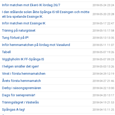
Inför matchen mot Ekerö IK lördag 26/7
2018-05-24 23:24
I den stålande solen åkte Spånga IS till Essingen och mötte
2018-05-20 23:28
ett bra spelande Essinge IK.
Inför matchen mot Essinge IK
2018-05-17 22:47
Träning på naturgräset
2018-05-15 17:58
Tung förlust på IP!
2018-05-13 13:35
Inför hemmamatchen på lördag mot Vasalund
2018-05-11 11:07
Tabell
2018-05-07 19:26
Viggbyholm IK FF-Spånga IS
2018-05-07 09:23
I helgen smäller det igen!
2018-05-03 13:26
Vinst i första hemmamatchen
2018-04-29 12:19
Årets första hemmamatch
2018-04-27 21:46
Derby i säsongspremiären
2018-04-22 13:00
Dags för seriepremiär!
2018-04-20 13:17
Träningslägret i Västerås
2018-04-19 21:53
Spångas A-lag!
2018-04-15 11:25