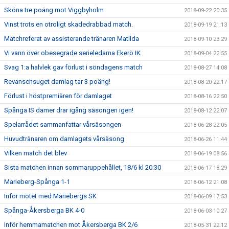
Sköna tre poäng mot Viggbyholm
2018-09-22 20:35
Vinst trots en otroligt skadedrabbad match.
2018-09-19 21:13
Matchreferat av assisterande tränaren Matilda
2018-09-10 23:29
Vi vann över obesegrade serieledarna Ekerö IK
2018-09-04 22:55
Svag 1:a halvlek gav förlust i söndagens match
2018-08-27 14:08
Revanschsuget damlag tar 3 poäng!
2018-08-20 22:17
Förlust i höstpremiären för damlaget
2018-08-16 22:50
Spånga IS damer drar igång säsongen igen!
2018-08-12 22:07
Spelarrådet sammanfattar vårsäsongen
2018-06-28 22:05
Huvudtränaren om damlagets vårsäsong
2018-06-26 11:44
Vilken match det blev
2018-06-19 08:56
Sista matchen innan sommaruppehållet, 18/6 kl 20:30
2018-06-17 18:29
Marieberg-Spånga 1-1
2018-06-12 21:08
Inför mötet med Mariebergs SK
2018-06-09 17:53
Spånga-Åkersberga BK 4-0
2018-06-03 10:27
Inför hemmamatchen mot Åkersberga BK 2/6
2018-05-31 22:12