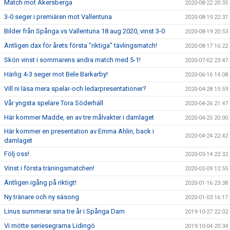
Match mot Åkersberga
2020-08-22 20:35
3-0 seger i premiären mot Vallentuna
2020-08-19 22:37
Bilder från Spånga vs Vallentuna 18 aug 2020, vinst 3-0
2020-08-19 20:53
Äntligen dax för årets första ”riktiga” tävlingsmatch!
2020-08-17 16:22
Skön vinst i sommarens andra match med 5-1!
2020-07-02 23:47
Härlig 4-3 seger mot Bele Barkarby!
2020-06-16 14:08
Vill ni läsa mera spelar-och ledarpresentationer?
2020-04-28 15:59
Vår yngsta spelare Tora Söderhäll
2020-04-26 21:47
Här kommer Madde, en av tre målvakter i damlaget
2020-04-25 20:00
Här kommer en presentation av Emma Ahlin, back i
2020-04-24 22:42
damlaget
Följ oss!
2020-03-14 22:32
Vinst i första träningsmatchen!
2020-02-09 12:55
Äntligen igång på riktigt!
2020-01-16 23:38
Ny tränare och ny säsong
2020-01-03 16:17
Linus summerar sina tre år i Spånga Dam
2019-10-27 22:02
Vi mötte seriesegrarna Lidingö
2019-10-04 20:34