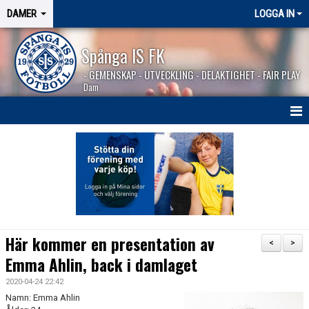
DAMER
LOGGA IN
Spånga IS FK
- GEMENSKAP - UTVECKLING - DELAKTIGHET - FAIR PLAY
Dam
HEM
NYHETER
TRUPPEN
KALENDER
Här kommer en presentation av
<
>
MATCHER
Emma Ahlin, back i damlaget
2020-04-24 22:42
BILDGALLERI
Namn: Emma Ahlin