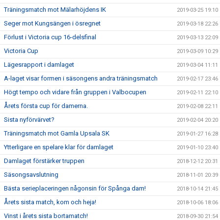
Träningsmatch mot Mälarhöjdens IK
2019-03-25 19:10
Seger mot Kungsängen i ösregnet
2019-03-18 22:26
Förlust i Victoria cup 16-delsfinal
2019-03-13 22:09
Victoria Cup
2019-03-09 10:29
Lägesrapport i damlaget
2019-03-04 11:11
A-laget visar formen i säsongens andra träningsmatch
2019-02-17 23:46
Högt tempo och vidare från gruppen i Valbocupen
2019-02-11 22:10
Årets första cup för damerna.
2019-02-08 22:11
Sista nyförvärvet?
2019-02-04 20:20
Träningsmatch mot Gamla Upsala SK
2019-01-27 16:28
Ytterligare en spelare klar för damlaget
2019-01-10 23:40
Damlaget förstärker truppen
2018-12-12 20:31
Säsongsavslutning
2018-11-01 20:39
Bästa serieplaceringen någonsin för Spånga dam!
2018-10-14 21:45
Årets sista match, kom och heja!
2018-10-06 18:06
Vinst i årets sista bortamatch!
2018-09-30 21:54