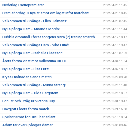
Nederlag i seriepremiären
2022-04-25 11:45
Premiärlördag: 3 nya stjärnor om läget inför matchen!
2022-04-23 10:45
Välkommen till Spånga - Ellen Helmertz!
2022-04-23 07:45
Ny i Spånga Dam - Amanda Morén!
2022-04-15 11:44
Dubbla drömmål i försäsongens sista (?) träningsmatch
2022-04-12 10:17
Välkommen till Spånga Dam - Nike Lund!
2022-04-10 13:47
Ny i Spånga Dam - Isabelle Claesson!
2022-04-10 07:53
Årets första vinst mot Vallentuna BK DF
2022-04-04 11:04
Ny i Spånga Dam - Elsa Fritz!
2022-04-02 10:37
Kryss i månadens enda match
2022-03-29 09:20
Välkommen till Spånga - Minna Sträng!
2022-03-26 11:48
Ny i Spånga Dam - Tilda Bergsten!
2022-03-26 10:57
Förlust och uttåg ur Victoria Cup
2022-03-01 13:47
Oavgjort i årets första match
2022-02-21 16:00
Spelschemat för Div 3 har anlänt
2022-02-10 10:04
Adam tar över Spångas damer
2022-02-06 09:46