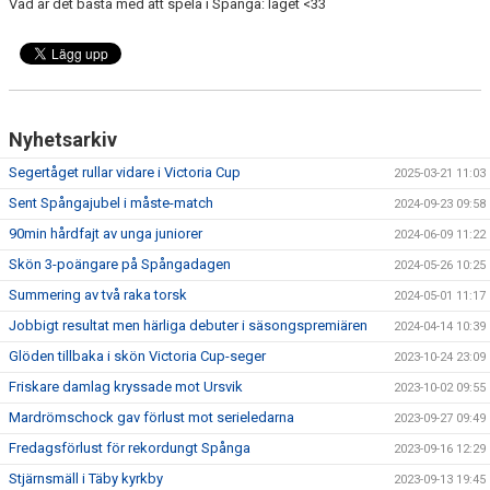
Vad är det bästa med att spela i Spånga: laget <33
Nyhetsarkiv
Segertåget rullar vidare i Victoria Cup
2025-03-21 11:03
Sent Spångajubel i måste-match
2024-09-23 09:58
90min hårdfajt av unga juniorer
2024-06-09 11:22
Skön 3-poängare på Spångadagen
2024-05-26 10:25
Summering av två raka torsk
2024-05-01 11:17
Jobbigt resultat men härliga debuter i säsongspremiären
2024-04-14 10:39
Glöden tillbaka i skön Victoria Cup-seger
2023-10-24 23:09
Friskare damlag kryssade mot Ursvik
2023-10-02 09:55
Mardrömschock gav förlust mot serieledarna
2023-09-27 09:49
Fredagsförlust för rekordungt Spånga
2023-09-16 12:29
Stjärnsmäll i Täby kyrkby
2023-09-13 19:45