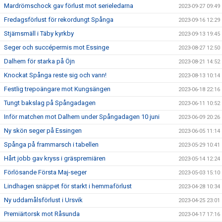
Mardrömschock gav förlust mot serieledarna
2023-09-27 09:49
Fredagsförlust för rekordungt Spånga
2023-09-16 12:29
Stjärnsmäll i Täby kyrkby
2023-09-13 19:45
Seger och succépermis mot Essinge
2023-08-27 12:50
Dalhem för starka på Öjn
2023-08-21 14:52
Knockat Spånga reste sig och vann!
2023-08-13 10:14
Festlig trepoängare mot Kungsängen
2023-06-18 22:16
Tungt bakslag på Spångadagen
2023-06-11 10:52
Inför matchen mot Dalhem under Spångadagen 10 juni
2023-06-09 20:26
Ny skön seger på Essingen
2023-06-05 11:14
Spånga på frammarsch i tabellen
2023-05-29 10:41
Hårt jobb gav kryss i gräspremiären
2023-05-14 12:24
Förlösande Första Maj-seger
2023-05-03 15:10
Lindhagen snäppet för starkt i hemmaförlust
2023-04-28 10:34
Ny uddamålsförlust i Ursvik
2023-04-25 23:01
Premiärtorsk mot Råsunda
2023-04-17 17:16