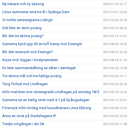
Ny tränare och ny säsong
2020-01-03 16:17
Linus summerar sina tre år i Spånga Dam
2019-10-27 22:02
Vi mötte seriesegrarna Lidingö
2019-10-04 20:34
Det blev en skön poäng
2019-09-16 08:26
Blir det tre sköna poäng?
2019-09-14 16:01
Damerna bjöd upp till en tuff kamp mot Essinge!
2019-08-30 18:35
Blir det revansch mot Essinge?
2019-08-27 22:32
Kryss mot Viggan i höstpremiären
2019-08-18 21:24
En liten sammanställning av våren i damlaget.
2019-06-26 13:30
Tre sköna mål och tre härliga poäng
2019-05-26 10:11
Tung förlust mot Lindhagen
2019-05-24 20:26
Inför matchen mot obesegrade Lindhagen på söndag 18/5
2019-05-18 16:56
Damerna tar en härlig vinst med 4-1 på Spångadagen
2019-05-12 22:07
Försnack inför lördag med huvudtränare Linus Ekborg
2019-05-08 10:52
Ännu en vinst på Stadshagens IP
2019-05-05 23:52
Tredje omgången i div 3A
2019-05-05 11:48