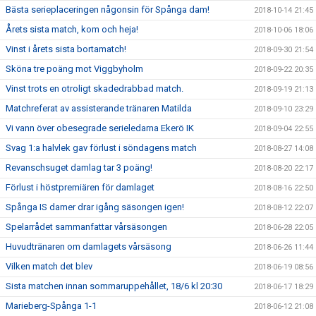
Bästa serieplaceringen någonsin för Spånga dam!
2018-10-14 21:45
Årets sista match, kom och heja!
2018-10-06 18:06
Vinst i årets sista bortamatch!
2018-09-30 21:54
Sköna tre poäng mot Viggbyholm
2018-09-22 20:35
Vinst trots en otroligt skadedrabbad match.
2018-09-19 21:13
Matchreferat av assisterande tränaren Matilda
2018-09-10 23:29
Vi vann över obesegrade serieledarna Ekerö IK
2018-09-04 22:55
Svag 1:a halvlek gav förlust i söndagens match
2018-08-27 14:08
Revanschsuget damlag tar 3 poäng!
2018-08-20 22:17
Förlust i höstpremiären för damlaget
2018-08-16 22:50
Spånga IS damer drar igång säsongen igen!
2018-08-12 22:07
Spelarrådet sammanfattar vårsäsongen
2018-06-28 22:05
Huvudtränaren om damlagets vårsäsong
2018-06-26 11:44
Vilken match det blev
2018-06-19 08:56
Sista matchen innan sommaruppehållet, 18/6 kl 20:30
2018-06-17 18:29
Marieberg-Spånga 1-1
2018-06-12 21:08