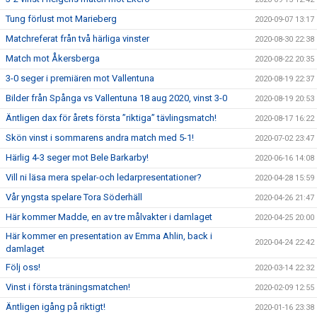
Tung förlust mot Marieberg
2020-09-07 13:17
Matchreferat från två härliga vinster
2020-08-30 22:38
Match mot Åkersberga
2020-08-22 20:35
3-0 seger i premiären mot Vallentuna
2020-08-19 22:37
Bilder från Spånga vs Vallentuna 18 aug 2020, vinst 3-0
2020-08-19 20:53
Äntligen dax för årets första ”riktiga” tävlingsmatch!
2020-08-17 16:22
Skön vinst i sommarens andra match med 5-1!
2020-07-02 23:47
Härlig 4-3 seger mot Bele Barkarby!
2020-06-16 14:08
Vill ni läsa mera spelar-och ledarpresentationer?
2020-04-28 15:59
Vår yngsta spelare Tora Söderhäll
2020-04-26 21:47
Här kommer Madde, en av tre målvakter i damlaget
2020-04-25 20:00
Här kommer en presentation av Emma Ahlin, back i
2020-04-24 22:42
damlaget
Följ oss!
2020-03-14 22:32
Vinst i första träningsmatchen!
2020-02-09 12:55
Äntligen igång på riktigt!
2020-01-16 23:38