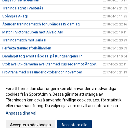
Dags för seriepremiär!
2018-04-20 13:17
Träningslägret i Västerås
2018-04-19 21:53
Spångas A-lag!
2018-04-15 11:25
Återigen träningsmatch för Spångas IS damlag
2018-03-26 22:16
Match i Victoriacupen mot Älvsjö AIK
2018-03-23 19:11
Träningsmatch mot Järla IF
2018-03-20 23:29
Perfekta träningsförhållanden
2018-03-13 20:53
Damlaget tog emot Håbo FF på Kungsängens IP
2018-03-11 10:04
Stolt avslut - damerna avslutar med cupseger mot Ängby!
2017-10-27 22:11
Provträna med oss under oktober och november
2017-10-15 21:19
Våren i sammanfattning
2017-07-20 10:36
Hitta gamla nyheter och bilder
För att hemsidan ska fungera korrekt använder vi nödvändiga
2017-07-20 10:03
cookies från SportAdmin. Dessa går inte att stänga av.
Äntligen!
2017-05-29 16:10
Föreningen kan också använda frivilliga cookies, t.ex. för statistik
eller marknadsföring. Du väljer själv om du vill acceptera dessa.
Anpassa dina val
Cookie-inställningar
Gå till Webbversion
Acceptera nödvändiga
Acceptera alla