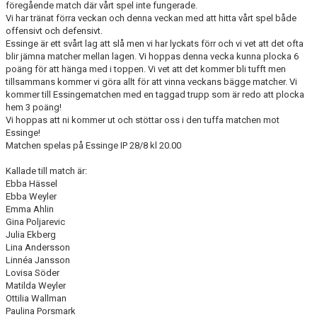
föregående match där vårt spel inte fungerade.
KONTAKT
Vi har tränat förra veckan och denna veckan med att hitta vårt spel både
offensivt och defensivt.
DOKUMENT
Essinge är ett svårt lag att slå men vi har lyckats förr och vi vet att det ofta
blir jämna matcher mellan lagen. Vi hoppas denna vecka kunna plocka 6
TIDIGARE SÄSONGER
poäng för att hänga med i toppen. Vi vet att det kommer bli tufft men
tillsammans kommer vi göra allt för att vinna veckans bägge matcher. Vi
kommer till Essingematchen med en taggad trupp som är redo att plocka
hem 3 poäng!
Vi hoppas att ni kommer ut och stöttar oss i den tuffa matchen mot
Essinge!
Matchen spelas på Essinge IP 28/8 kl 20.00
Kallade till match är:
Ebba Hässel
Ebba Weyler
Emma Ahlin
Gina Poljarevic
Julia Ekberg
Lina Andersson
Linnéa Jansson
Lovisa Söder
Matilda Weyler
Ottilia Wallman
Paulina Porsmark