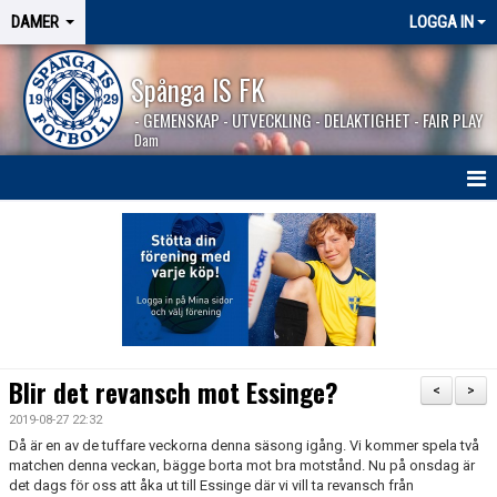
DAMER
LOGGA IN
Spånga IS FK
- GEMENSKAP - UTVECKLING - DELAKTIGHET - FAIR PLAY
Dam
HEM
NYHETER
TRUPPEN
KALENDER
Blir det revansch mot Essinge?
<
>
MATCHER
2019-08-27 22:32
Då är en av de tuffare veckorna denna säsong igång. Vi kommer spela två
BILDGALLERI
matchen denna veckan, bägge borta mot bra motstånd. Nu på onsdag är
det dags för oss att åka ut till Essinge där vi vill ta revansch från