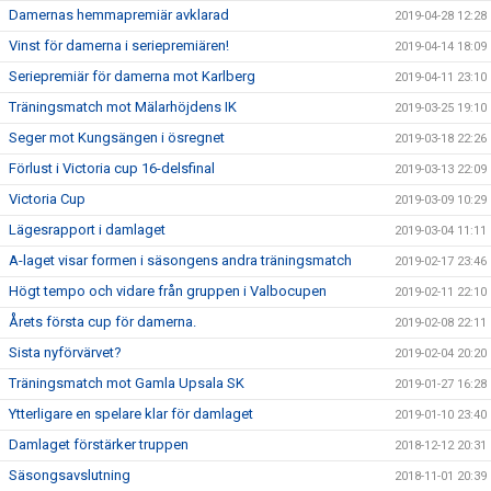
Damernas hemmapremiär avklarad
2019-04-28 12:28
Vinst för damerna i seriepremiären!
2019-04-14 18:09
Seriepremiär för damerna mot Karlberg
2019-04-11 23:10
Träningsmatch mot Mälarhöjdens IK
2019-03-25 19:10
Seger mot Kungsängen i ösregnet
2019-03-18 22:26
Förlust i Victoria cup 16-delsfinal
2019-03-13 22:09
Victoria Cup
2019-03-09 10:29
Lägesrapport i damlaget
2019-03-04 11:11
A-laget visar formen i säsongens andra träningsmatch
2019-02-17 23:46
Högt tempo och vidare från gruppen i Valbocupen
2019-02-11 22:10
Årets första cup för damerna.
2019-02-08 22:11
Sista nyförvärvet?
2019-02-04 20:20
Träningsmatch mot Gamla Upsala SK
2019-01-27 16:28
Ytterligare en spelare klar för damlaget
2019-01-10 23:40
Damlaget förstärker truppen
2018-12-12 20:31
Säsongsavslutning
2018-11-01 20:39