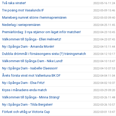
Två raka vinster!
2022-05-16 11:24
Tre poäng mot Vasalunds IF
2022-05-09 15:46
Marieberg numret större i hemmapremiären
2022-05-03 09:40
Nederlag i seriepremiären
2022-04-25 11:45
Premiärlördag: 3 nya stjärnor om läget inför matchen!
2022-04-23 10:45
Välkommen till Spånga - Ellen Helmertz!
2022-04-23 07:45
Ny i Spånga Dam - Amanda Morén!
2022-04-15 11:44
Dubbla drömmål i försäsongens sista (?) träningsmatch
2022-04-12 10:17
Välkommen till Spånga Dam - Nike Lund!
2022-04-10 13:47
Ny i Spånga Dam - Isabelle Claesson!
2022-04-10 07:53
Årets första vinst mot Vallentuna BK DF
2022-04-04 11:04
Ny i Spånga Dam - Elsa Fritz!
2022-04-02 10:37
Kryss i månadens enda match
2022-03-29 09:20
Välkommen till Spånga - Minna Sträng!
2022-03-26 11:48
Ny i Spånga Dam - Tilda Bergsten!
2022-03-26 10:57
Förlust och uttåg ur Victoria Cup
2022-03-01 13:47