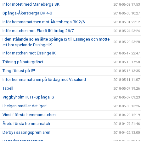
Inför mötet med Mariebergs SK
2018-06-09 17:53
Spånga-Åkersberga BK 4-0
2018-06-03 10:27
Inför hemmamatchen mot Åkersberga BK 2/6
2018-05-31 22:12
Inför matchen mot Ekerö IK lördag 26/7
2018-05-24 23:24
I den stålande solen åkte Spånga IS till Essingen och mötte
2018-05-20 23:28
ett bra spelande Essinge IK.
Inför matchen mot Essinge IK
2018-05-17 22:47
Träning på naturgräset
2018-05-15 17:58
Tung förlust på IP!
2018-05-13 13:35
Inför hemmamatchen på lördag mot Vasalund
2018-05-11 11:07
Tabell
2018-05-07 19:26
Viggbyholm IK FF-Spånga IS
2018-05-07 09:23
I helgen smäller det igen!
2018-05-03 13:26
Vinst i första hemmamatchen
2018-04-29 12:19
Årets första hemmamatch
2018-04-27 21:46
Derby i säsongspremiären
2018-04-22 13:00