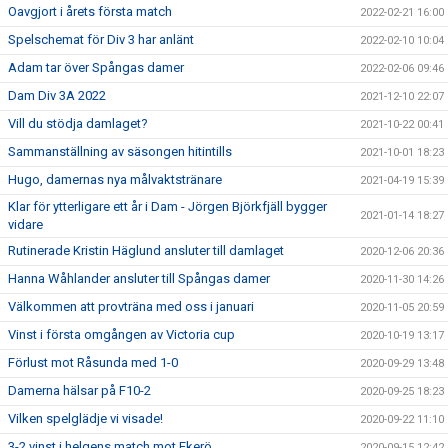
Oavgjort i årets första match
2022-02-21 16:00
Spelschemat för Div 3 har anlänt
2022-02-10 10:04
Adam tar över Spångas damer
2022-02-06 09:46
Dam Div 3A 2022
2021-12-10 22:07
Vill du stödja damlaget?
2021-10-22 00:41
Sammanställning av säsongen hitintills
2021-10-01 18:23
Hugo, damernas nya målvaktstränare
2021-04-19 15:39
Klar för ytterligare ett år i Dam - Jörgen Björkfjäll bygger
2021-01-14 18:27
vidare
Rutinerade Kristin Häglund ansluter till damlaget
2020-12-06 20:36
Hanna Wåhlander ansluter till Spångas damer
2020-11-30 14:26
Välkommen att provträna med oss i januari
2020-11-05 20:59
Vinst i första omgången av Victoria cup
2020-10-19 13:17
Förlust mot Råsunda med 1-0
2020-09-29 13:48
Damerna hälsar på F10-2
2020-09-25 18:23
Vilken spelglädje vi visade!
2020-09-22 11:10
3-2 vinst i helgens match mot Ekerö
2020-09-15 12:42