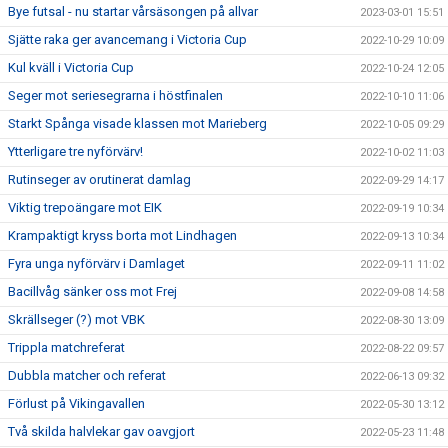
Bye futsal - nu startar vårsäsongen på allvar
2023-03-01 15:51
Sjätte raka ger avancemang i Victoria Cup
2022-10-29 10:09
Kul kväll i Victoria Cup
2022-10-24 12:05
Seger mot seriesegrarna i höstfinalen
2022-10-10 11:06
Starkt Spånga visade klassen mot Marieberg
2022-10-05 09:29
Ytterligare tre nyförvärv!
2022-10-02 11:03
Rutinseger av orutinerat damlag
2022-09-29 14:17
Viktig trepoängare mot EIK
2022-09-19 10:34
Krampaktigt kryss borta mot Lindhagen
2022-09-13 10:34
Fyra unga nyförvärv i Damlaget
2022-09-11 11:02
Bacillvåg sänker oss mot Frej
2022-09-08 14:58
Skrällseger (?) mot VBK
2022-08-30 13:09
Trippla matchreferat
2022-08-22 09:57
Dubbla matcher och referat
2022-06-13 09:32
Förlust på Vikingavallen
2022-05-30 13:12
Två skilda halvlekar gav oavgjort
2022-05-23 11:48