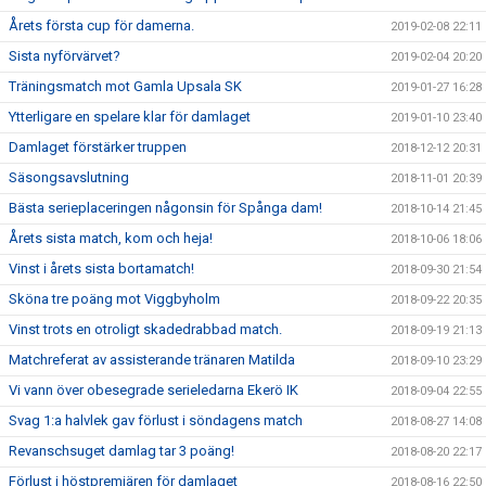
Årets första cup för damerna.
2019-02-08 22:11
Sista nyförvärvet?
2019-02-04 20:20
Träningsmatch mot Gamla Upsala SK
2019-01-27 16:28
Ytterligare en spelare klar för damlaget
2019-01-10 23:40
Damlaget förstärker truppen
2018-12-12 20:31
Säsongsavslutning
2018-11-01 20:39
Bästa serieplaceringen någonsin för Spånga dam!
2018-10-14 21:45
Årets sista match, kom och heja!
2018-10-06 18:06
Vinst i årets sista bortamatch!
2018-09-30 21:54
Sköna tre poäng mot Viggbyholm
2018-09-22 20:35
Vinst trots en otroligt skadedrabbad match.
2018-09-19 21:13
Matchreferat av assisterande tränaren Matilda
2018-09-10 23:29
Vi vann över obesegrade serieledarna Ekerö IK
2018-09-04 22:55
Svag 1:a halvlek gav förlust i söndagens match
2018-08-27 14:08
Revanschsuget damlag tar 3 poäng!
2018-08-20 22:17
Förlust i höstpremiären för damlaget
2018-08-16 22:50