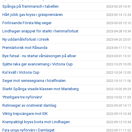
Spånga på frammarsch i tabellen
2023-05-29 10:41
Hårt jobb gav kryss i gräspremiären
2023-05-14 12:24
Förlösande Första Maj-seger
2023-05-03 15:10
Lindhagen snäppet för starkt i hemmaförlust
2023-04-28 10:34
Ny uddamålsförlust i Ursvik
2023-04-25 23:01
Premiärtorsk mot Råsunda
2023-04-17 17:16
Bye futsal - nu startar vårsäsongen på allvar
2023-03-01 15:51
Sjätte raka ger avancemang i Victoria Cup
2022-10-29 10:09
Kul kväll i Victoria Cup
2022-10-24 12:05
Seger mot seriesegrarna i höstfinalen
2022-10-10 11:06
Starkt Spånga visade klassen mot Marieberg
2022-10-05 09:29
Ytterligare tre nyförvärv!
2022-10-02 11:03
Rutinseger av orutinerat damlag
2022-09-29 14:17
Viktig trepoängare mot EIK
2022-09-19 10:34
Krampaktigt kryss borta mot Lindhagen
2022-09-13 10:34
Fyra unga nyförvärv i Damlaget
2022-09-11 11:02