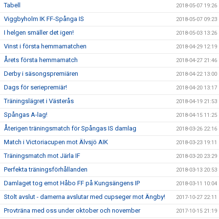
Tabell
2018-05-07 19:26
Viggbyholm IK FF-Spånga IS
2018-05-07 09:23
I helgen smäller det igen!
2018-05-03 13:26
Vinst i första hemmamatchen
2018-04-29 12:19
Årets första hemmamatch
2018-04-27 21:46
Derby i säsongspremiären
2018-04-22 13:00
Dags för seriepremiär!
2018-04-20 13:17
Träningslägret i Västerås
2018-04-19 21:53
Spångas A-lag!
2018-04-15 11:25
Återigen träningsmatch för Spångas IS damlag
2018-03-26 22:16
Match i Victoriacupen mot Älvsjö AIK
2018-03-23 19:11
Träningsmatch mot Järla IF
2018-03-20 23:29
Perfekta träningsförhållanden
2018-03-13 20:53
Damlaget tog emot Håbo FF på Kungsängens IP
2018-03-11 10:04
Stolt avslut - damerna avslutar med cupseger mot Ängby!
2017-10-27 22:11
Provträna med oss under oktober och november
2017-10-15 21:19