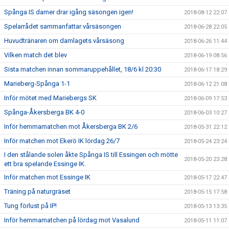
Spånga IS damer drar igång säsongen igen!
2018-08-12 22:07
Spelarrådet sammanfattar vårsäsongen
2018-06-28 22:05
Huvudtränaren om damlagets vårsäsong
2018-06-26 11:44
Vilken match det blev
2018-06-19 08:56
Sista matchen innan sommaruppehållet, 18/6 kl 20:30
2018-06-17 18:29
Marieberg-Spånga 1-1
2018-06-12 21:08
Inför mötet med Mariebergs SK
2018-06-09 17:53
Spånga-Åkersberga BK 4-0
2018-06-03 10:27
Inför hemmamatchen mot Åkersberga BK 2/6
2018-05-31 22:12
Inför matchen mot Ekerö IK lördag 26/7
2018-05-24 23:24
I den stålande solen åkte Spånga IS till Essingen och mötte
2018-05-20 23:28
ett bra spelande Essinge IK.
Inför matchen mot Essinge IK
2018-05-17 22:47
Träning på naturgräset
2018-05-15 17:58
Tung förlust på IP!
2018-05-13 13:35
Inför hemmamatchen på lördag mot Vasalund
2018-05-11 11:07