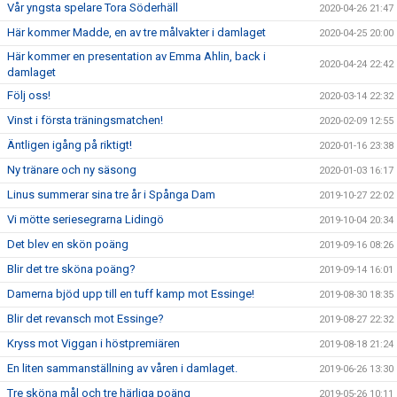
Vår yngsta spelare Tora Söderhäll
2020-04-26 21:47
Här kommer Madde, en av tre målvakter i damlaget
2020-04-25 20:00
Här kommer en presentation av Emma Ahlin, back i
2020-04-24 22:42
damlaget
Följ oss!
2020-03-14 22:32
Vinst i första träningsmatchen!
2020-02-09 12:55
Äntligen igång på riktigt!
2020-01-16 23:38
Ny tränare och ny säsong
2020-01-03 16:17
Linus summerar sina tre år i Spånga Dam
2019-10-27 22:02
Vi mötte seriesegrarna Lidingö
2019-10-04 20:34
Det blev en skön poäng
2019-09-16 08:26
Blir det tre sköna poäng?
2019-09-14 16:01
Damerna bjöd upp till en tuff kamp mot Essinge!
2019-08-30 18:35
Blir det revansch mot Essinge?
2019-08-27 22:32
Kryss mot Viggan i höstpremiären
2019-08-18 21:24
En liten sammanställning av våren i damlaget.
2019-06-26 13:30
Tre sköna mål och tre härliga poäng
2019-05-26 10:11