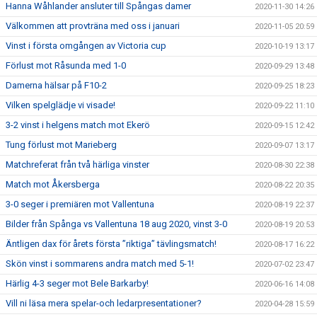
Hanna Wåhlander ansluter till Spångas damer
2020-11-30 14:26
Välkommen att provträna med oss i januari
2020-11-05 20:59
Vinst i första omgången av Victoria cup
2020-10-19 13:17
Förlust mot Råsunda med 1-0
2020-09-29 13:48
Damerna hälsar på F10-2
2020-09-25 18:23
Vilken spelglädje vi visade!
2020-09-22 11:10
3-2 vinst i helgens match mot Ekerö
2020-09-15 12:42
Tung förlust mot Marieberg
2020-09-07 13:17
Matchreferat från två härliga vinster
2020-08-30 22:38
Match mot Åkersberga
2020-08-22 20:35
3-0 seger i premiären mot Vallentuna
2020-08-19 22:37
Bilder från Spånga vs Vallentuna 18 aug 2020, vinst 3-0
2020-08-19 20:53
Äntligen dax för årets första ”riktiga” tävlingsmatch!
2020-08-17 16:22
Skön vinst i sommarens andra match med 5-1!
2020-07-02 23:47
Härlig 4-3 seger mot Bele Barkarby!
2020-06-16 14:08
Vill ni läsa mera spelar-och ledarpresentationer?
2020-04-28 15:59