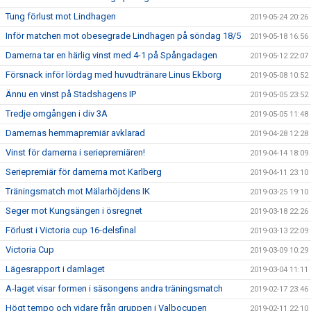
Tung förlust mot Lindhagen
2019-05-24 20:26
Inför matchen mot obesegrade Lindhagen på söndag 18/5
2019-05-18 16:56
Damerna tar en härlig vinst med 4-1 på Spångadagen
2019-05-12 22:07
Försnack inför lördag med huvudtränare Linus Ekborg
2019-05-08 10:52
Ännu en vinst på Stadshagens IP
2019-05-05 23:52
Tredje omgången i div 3A
2019-05-05 11:48
Damernas hemmapremiär avklarad
2019-04-28 12:28
Vinst för damerna i seriepremiären!
2019-04-14 18:09
Seriepremiär för damerna mot Karlberg
2019-04-11 23:10
Träningsmatch mot Mälarhöjdens IK
2019-03-25 19:10
Seger mot Kungsängen i ösregnet
2019-03-18 22:26
Förlust i Victoria cup 16-delsfinal
2019-03-13 22:09
Victoria Cup
2019-03-09 10:29
Lägesrapport i damlaget
2019-03-04 11:11
A-laget visar formen i säsongens andra träningsmatch
2019-02-17 23:46
Högt tempo och vidare från gruppen i Valbocupen
2019-02-11 22:10