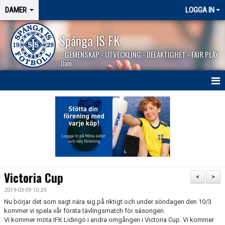
DAMER
LOGGA IN
Spånga IS FK
- GEMENSKAP - UTVECKLING - DELAKTIGHET - FAIR PLAY
Dam
HEM
NYHETER
TRUPPEN
KALENDER
Victoria Cup
<
>
MATCHER
2019-03-09 10:29
Nu börjar det som sagt nära sig på riktigt och under söndagen den 10/3
BILDGALLERI
kommer vi spela vår första tävlingsmatch för säsongen.
Vi kommer möta IFK Lidingö i andra omgången i Victoria Cup. Vi kommer