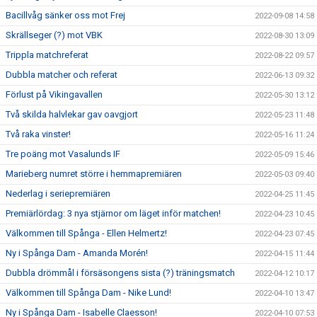
Bacillvåg sänker oss mot Frej
2022-09-08 14:58
Skrällseger (?) mot VBK
2022-08-30 13:09
Trippla matchreferat
2022-08-22 09:57
Dubbla matcher och referat
2022-06-13 09:32
Förlust på Vikingavallen
2022-05-30 13:12
Två skilda halvlekar gav oavgjort
2022-05-23 11:48
Två raka vinster!
2022-05-16 11:24
Tre poäng mot Vasalunds IF
2022-05-09 15:46
Marieberg numret större i hemmapremiären
2022-05-03 09:40
Nederlag i seriepremiären
2022-04-25 11:45
Premiärlördag: 3 nya stjärnor om läget inför matchen!
2022-04-23 10:45
Välkommen till Spånga - Ellen Helmertz!
2022-04-23 07:45
Ny i Spånga Dam - Amanda Morén!
2022-04-15 11:44
Dubbla drömmål i försäsongens sista (?) träningsmatch
2022-04-12 10:17
Välkommen till Spånga Dam - Nike Lund!
2022-04-10 13:47
Ny i Spånga Dam - Isabelle Claesson!
2022-04-10 07:53