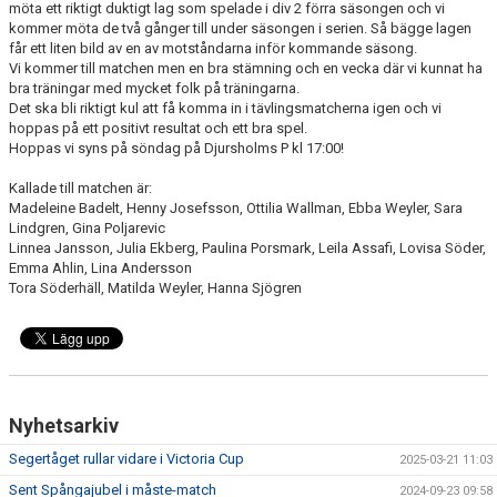
möta ett riktigt duktigt lag som spelade i div 2 förra säsongen och vi
KONTAKT
kommer möta de två gånger till under säsongen i serien. Så bägge lagen
får ett liten bild av en av motståndarna inför kommande säsong.
DOKUMENT
Vi kommer till matchen men en bra stämning och en vecka där vi kunnat ha
bra träningar med mycket folk på träningarna.
TIDIGARE SÄSONGER
Det ska bli riktigt kul att få komma in i tävlingsmatcherna igen och vi
hoppas på ett positivt resultat och ett bra spel.
Hoppas vi syns på söndag på Djursholms P kl 17:00!
Kallade till matchen är:
Madeleine Badelt, Henny Josefsson, Ottilia Wallman, Ebba Weyler, Sara
Lindgren, Gina Poljarevic
Linnea Jansson, Julia Ekberg, Paulina Porsmark, Leila Assafi, Lovisa Söder,
Emma Ahlin, Lina Andersson
Tora Söderhäll, Matilda Weyler, Hanna Sjögren
Nyhetsarkiv
Segertåget rullar vidare i Victoria Cup
2025-03-21 11:03
Sent Spångajubel i måste-match
2024-09-23 09:58