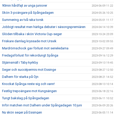
90min hårdfajt av unga juniorer
2024-06-09 11:22
Skön 3-poängare på Spångadagen
2024-05-26 10:25
Summering av två raka torsk
2024-05-01 11:17
Jobbigt resultat men härliga debuter i säsongspremiären
2024-04-14 10:39
Glöden tillbaka i skön Victoria Cup-seger
2023-10-24 23:09
Friskare damlag kryssade mot Ursvik
2023-10-02 09:55
Mardrömschock gav förlust mot serieledarna
2023-09-27 09:49
Fredagsförlust för rekordungt Spånga
2023-09-16 12:29
Stjärnsmäll i Täby kyrkby
2023-09-13 19:45
Seger och succépermis mot Essinge
2023-08-27 12:50
Dalhem för starka på Öjn
2023-08-21 14:52
Knockat Spånga reste sig och vann!
2023-08-13 10:14
Festlig trepoängare mot Kungsängen
2023-06-18 22:16
Tungt bakslag på Spångadagen
2023-06-11 10:52
Inför matchen mot Dalhem under Spångadagen 10 juni
2023-06-09 20:26
Ny skön seger på Essingen
2023-06-05 11:14