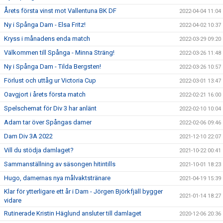
Årets första vinst mot Vallentuna BK DF
2022-04-04 11:04
Ny i Spånga Dam - Elsa Fritz!
2022-04-02 10:37
Kryss i månadens enda match
2022-03-29 09:20
Välkommen till Spånga - Minna Sträng!
2022-03-26 11:48
Ny i Spånga Dam - Tilda Bergsten!
2022-03-26 10:57
Förlust och uttåg ur Victoria Cup
2022-03-01 13:47
Oavgjort i årets första match
2022-02-21 16:00
Spelschemat för Div 3 har anlänt
2022-02-10 10:04
Adam tar över Spångas damer
2022-02-06 09:46
Dam Div 3A 2022
2021-12-10 22:07
Vill du stödja damlaget?
2021-10-22 00:41
Sammanställning av säsongen hitintills
2021-10-01 18:23
Hugo, damernas nya målvaktstränare
2021-04-19 15:39
Klar för ytterligare ett år i Dam - Jörgen Björkfjäll bygger
2021-01-14 18:27
vidare
Rutinerade Kristin Häglund ansluter till damlaget
2020-12-06 20:36