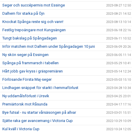
Seger och succépermis mot Essinge
2023-08-27 12:50
Dalhem för starka på Öjn
2023-08-21 14:52
Knockat Spånga reste sig och vann!
2023-08-13 10:14
Festlig trepoängare mot Kungsängen
2023-06-18 22:16
Tungt bakslag på Spångadagen
2023-06-11 10:52
Inför matchen mot Dalhem under Spångadagen 10 juni
2023-06-09 20:26
Ny skön seger på Essingen
2023-06-05 11:14
Spånga på frammarsch i tabellen
2023-05-29 10:41
Hårt jobb gav kryss i gräspremiären
2023-05-14 12:24
Förlösande Första Maj-seger
2023-05-03 15:10
Lindhagen snäppet för starkt i hemmaförlust
2023-04-28 10:34
Ny uddamålsförlust i Ursvik
2023-04-25 23:01
Premiärtorsk mot Råsunda
2023-04-17 17:16
Bye futsal - nu startar vårsäsongen på allvar
2023-03-01 15:51
Sjätte raka ger avancemang i Victoria Cup
2022-10-29 10:09
Kul kväll i Victoria Cup
2022-10-24 12:05