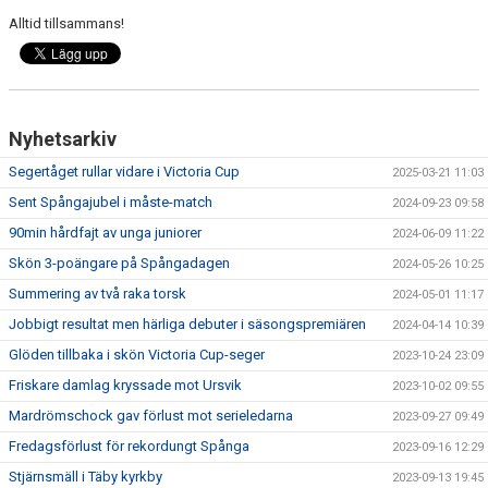
Alltid tillsammans!
Nyhetsarkiv
Segertåget rullar vidare i Victoria Cup
2025-03-21 11:03
Sent Spångajubel i måste-match
2024-09-23 09:58
90min hårdfajt av unga juniorer
2024-06-09 11:22
Skön 3-poängare på Spångadagen
2024-05-26 10:25
Summering av två raka torsk
2024-05-01 11:17
Jobbigt resultat men härliga debuter i säsongspremiären
2024-04-14 10:39
Glöden tillbaka i skön Victoria Cup-seger
2023-10-24 23:09
Friskare damlag kryssade mot Ursvik
2023-10-02 09:55
Mardrömschock gav förlust mot serieledarna
2023-09-27 09:49
Fredagsförlust för rekordungt Spånga
2023-09-16 12:29
Stjärnsmäll i Täby kyrkby
2023-09-13 19:45