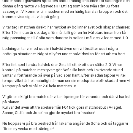
Under söndagskvällen spelades andra träningsmatchen för säsongen och
denna gång mötte vi Rågsveds IF! Ett lag som kom tvåa i div 3B förra
säsongen. Vi kommer till matchen med en härlig känsla i kroppen och det
kommer visa sig att vi är på gång.
Vi tar tag i matchen direkt, har mycket av bollinnehavet och skapar chanser.
Efter 19 minuter är det dags för mål. Lilli gör en fin tvåfotare innan hon får
iväg passningen till Sofia som dundrar in bollen i mål och vi leder med 1-0.
Ledningen tar vi med oss in i halvtid även om vi försätter oss i några
onödiga situationer. Något vi lyfter under halvtidsvilan för att arbeta bort.
Efter fint spel i andra halvlek drar Gina till ett skott och sätter 2-0. Vi har
kontroll på matchen men tyvärr gör Sofia illa knät och i skrivande stund
väntar vi fortfarande på svar på vad som hänt. Efter skadan tappar vi lite i
tempo vilket är helt naturligt när man ser sin medspelare blir skadad men vi
kämpar på och vi håller 2-0 hela matchen ut.
Vi gör en riktigt bra match där vi tar löpningar för varandra och där vi har kul
på planen.
Kul var det även att tre spelare från F04 fick göra matchdebut i A-laget.
Sanne, Ottilia och Josefina gjorde mycket bra insatser!
Nu hoppas vi på bra besked från läkarna angående Sofia och så taggar vi
för en ny vecka med träningar!