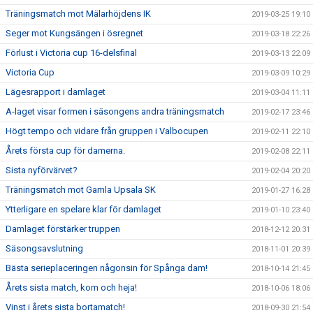
Träningsmatch mot Mälarhöjdens IK
2019-03-25 19:10
Seger mot Kungsängen i ösregnet
2019-03-18 22:26
Förlust i Victoria cup 16-delsfinal
2019-03-13 22:09
Victoria Cup
2019-03-09 10:29
Lägesrapport i damlaget
2019-03-04 11:11
A-laget visar formen i säsongens andra träningsmatch
2019-02-17 23:46
Högt tempo och vidare från gruppen i Valbocupen
2019-02-11 22:10
Årets första cup för damerna.
2019-02-08 22:11
Sista nyförvärvet?
2019-02-04 20:20
Träningsmatch mot Gamla Upsala SK
2019-01-27 16:28
Ytterligare en spelare klar för damlaget
2019-01-10 23:40
Damlaget förstärker truppen
2018-12-12 20:31
Säsongsavslutning
2018-11-01 20:39
Bästa serieplaceringen någonsin för Spånga dam!
2018-10-14 21:45
Årets sista match, kom och heja!
2018-10-06 18:06
Vinst i årets sista bortamatch!
2018-09-30 21:54