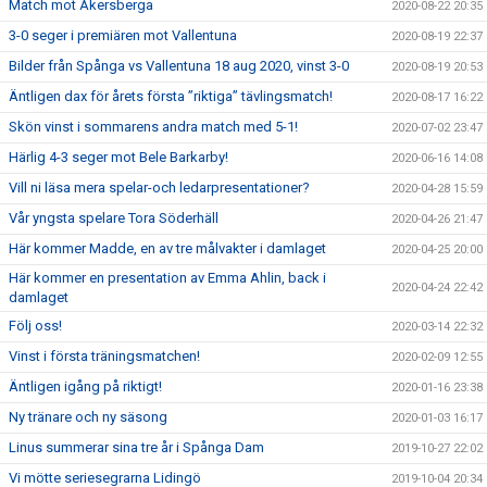
Match mot Åkersberga
2020-08-22 20:35
3-0 seger i premiären mot Vallentuna
2020-08-19 22:37
Bilder från Spånga vs Vallentuna 18 aug 2020, vinst 3-0
2020-08-19 20:53
Äntligen dax för årets första ”riktiga” tävlingsmatch!
2020-08-17 16:22
Skön vinst i sommarens andra match med 5-1!
2020-07-02 23:47
Härlig 4-3 seger mot Bele Barkarby!
2020-06-16 14:08
Vill ni läsa mera spelar-och ledarpresentationer?
2020-04-28 15:59
Vår yngsta spelare Tora Söderhäll
2020-04-26 21:47
Här kommer Madde, en av tre målvakter i damlaget
2020-04-25 20:00
Här kommer en presentation av Emma Ahlin, back i
2020-04-24 22:42
damlaget
Följ oss!
2020-03-14 22:32
Vinst i första träningsmatchen!
2020-02-09 12:55
Äntligen igång på riktigt!
2020-01-16 23:38
Ny tränare och ny säsong
2020-01-03 16:17
Linus summerar sina tre år i Spånga Dam
2019-10-27 22:02
Vi mötte seriesegrarna Lidingö
2019-10-04 20:34