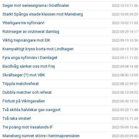
Seger mot seriesegrarna i höstfinalen
2022-10-10 11:06
Starkt Spånga visade klassen mot Marieberg
2022-10-05 09:29
Ytterligare tre nyförvärv!
2022-10-02 11:03
Rutinseger av orutinerat damlag
2022-09-29 14:17
Viktig trepoängare mot EIK
2022-09-19 10:34
Krampaktigt kryss borta mot Lindhagen
2022-09-13 10:34
Fyra unga nyförvärv i Damlaget
2022-09-11 11:02
Bacillvåg sänker oss mot Frej
2022-09-08 14:58
Skrällseger (?) mot VBK
2022-08-30 13:09
Trippla matchreferat
2022-08-22 09:57
Dubbla matcher och referat
2022-06-13 09:32
Förlust på Vikingavallen
2022-05-30 13:12
Två skilda halvlekar gav oavgjort
2022-05-23 11:48
Två raka vinster!
2022-05-16 11:24
Tre poäng mot Vasalunds IF
2022-05-09 15:46
Marieberg numret större i hemmapremiären
2022-05-03 09:40