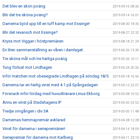
Det blev en skön poäng
2019-09-16 08:26
Blir det tre sköna poäng?
2019-09-14 16:01
Damerna bjöd upp till en tuff kamp mot Essinge!
2019-08-30 18:35
Blir det revansch mot Essinge?
2019-08-27 22:32
Kryss mot Viggan i höstpremiären
2019-08-18 21:24
En liten sammanställning av våren i damlaget.
2019-06-26 13:30
Tre sköna mål och tre härliga poäng
2019-05-26 10:11
Tung förlust mot Lindhagen
2019-05-24 20:26
Inför matchen mot obesegrade Lindhagen på söndag 18/5
2019-05-18 16:56
Damerna tar en härlig vinst med 4-1 på Spångadagen
2019-05-12 22:07
Försnack inför lördag med huvudtränare Linus Ekborg
2019-05-08 10:52
Ännu en vinst på Stadshagens IP
2019-05-05 23:52
Tredje omgången i div 3A
2019-05-05 11:48
Damernas hemmapremiär avklarad
2019-04-28 12:28
Vinst för damerna i seriepremiären!
2019-04-14 18:09
Seriepremiär för damerna mot Karlberg
2019-04-11 23:10