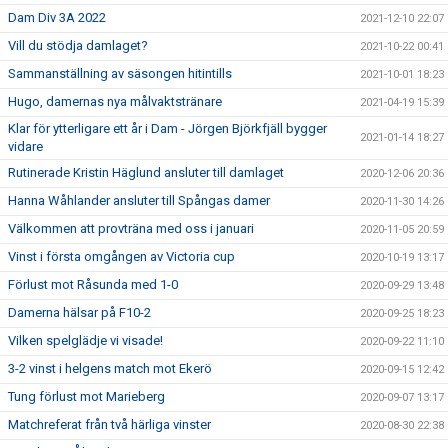
Dam Div 3A 2022
2021-12-10 22:07
Vill du stödja damlaget?
2021-10-22 00:41
Sammanställning av säsongen hitintills
2021-10-01 18:23
Hugo, damernas nya målvaktstränare
2021-04-19 15:39
Klar för ytterligare ett år i Dam - Jörgen Björkfjäll bygger
2021-01-14 18:27
vidare
Rutinerade Kristin Häglund ansluter till damlaget
2020-12-06 20:36
Hanna Wåhlander ansluter till Spångas damer
2020-11-30 14:26
Välkommen att provträna med oss i januari
2020-11-05 20:59
Vinst i första omgången av Victoria cup
2020-10-19 13:17
Förlust mot Råsunda med 1-0
2020-09-29 13:48
Damerna hälsar på F10-2
2020-09-25 18:23
Vilken spelglädje vi visade!
2020-09-22 11:10
3-2 vinst i helgens match mot Ekerö
2020-09-15 12:42
Tung förlust mot Marieberg
2020-09-07 13:17
Matchreferat från två härliga vinster
2020-08-30 22:38