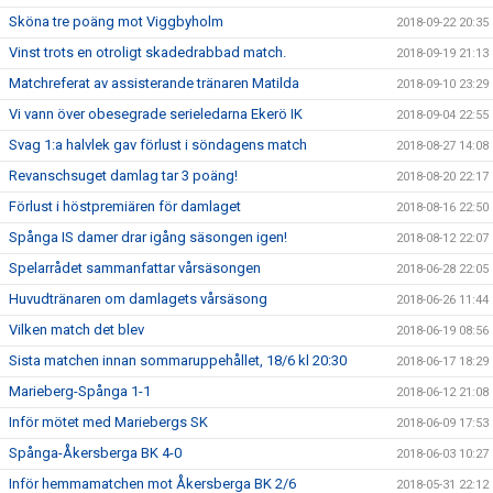
Sköna tre poäng mot Viggbyholm
2018-09-22 20:35
Vinst trots en otroligt skadedrabbad match.
2018-09-19 21:13
Matchreferat av assisterande tränaren Matilda
2018-09-10 23:29
Vi vann över obesegrade serieledarna Ekerö IK
2018-09-04 22:55
Svag 1:a halvlek gav förlust i söndagens match
2018-08-27 14:08
Revanschsuget damlag tar 3 poäng!
2018-08-20 22:17
Förlust i höstpremiären för damlaget
2018-08-16 22:50
Spånga IS damer drar igång säsongen igen!
2018-08-12 22:07
Spelarrådet sammanfattar vårsäsongen
2018-06-28 22:05
Huvudtränaren om damlagets vårsäsong
2018-06-26 11:44
Vilken match det blev
2018-06-19 08:56
Sista matchen innan sommaruppehållet, 18/6 kl 20:30
2018-06-17 18:29
Marieberg-Spånga 1-1
2018-06-12 21:08
Inför mötet med Mariebergs SK
2018-06-09 17:53
Spånga-Åkersberga BK 4-0
2018-06-03 10:27
Inför hemmamatchen mot Åkersberga BK 2/6
2018-05-31 22:12