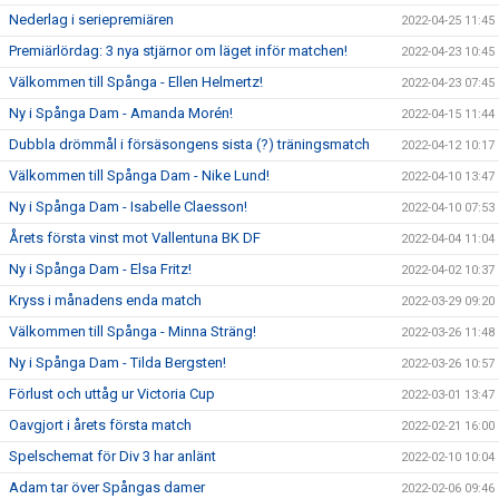
Nederlag i seriepremiären
2022-04-25 11:45
Premiärlördag: 3 nya stjärnor om läget inför matchen!
2022-04-23 10:45
Välkommen till Spånga - Ellen Helmertz!
2022-04-23 07:45
Ny i Spånga Dam - Amanda Morén!
2022-04-15 11:44
Dubbla drömmål i försäsongens sista (?) träningsmatch
2022-04-12 10:17
Välkommen till Spånga Dam - Nike Lund!
2022-04-10 13:47
Ny i Spånga Dam - Isabelle Claesson!
2022-04-10 07:53
Årets första vinst mot Vallentuna BK DF
2022-04-04 11:04
Ny i Spånga Dam - Elsa Fritz!
2022-04-02 10:37
Kryss i månadens enda match
2022-03-29 09:20
Välkommen till Spånga - Minna Sträng!
2022-03-26 11:48
Ny i Spånga Dam - Tilda Bergsten!
2022-03-26 10:57
Förlust och uttåg ur Victoria Cup
2022-03-01 13:47
Oavgjort i årets första match
2022-02-21 16:00
Spelschemat för Div 3 har anlänt
2022-02-10 10:04
Adam tar över Spångas damer
2022-02-06 09:46