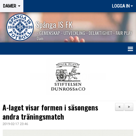
DAMER
LOGGA IN
Spånga IS FK
- GEMENSKAP - UTVECKLING - DELAKTIGHET - FAIR PLAY
Dam
HEM
NYHETER
TRUPPEN
KALENDER
A-laget visar formen i säsongens
<
>
MATCHER
andra träningsmatch
2019-02-17 23:46
BILDGALLERI