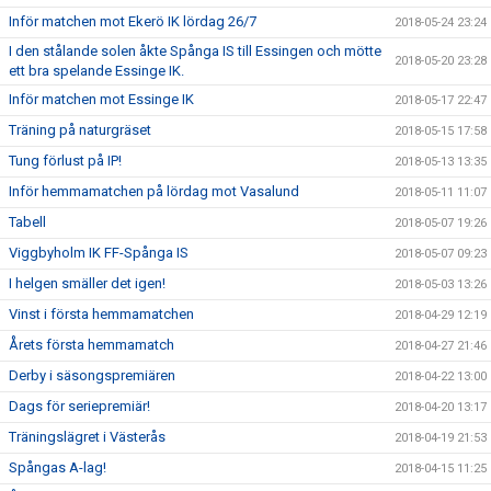
Inför matchen mot Ekerö IK lördag 26/7
2018-05-24 23:24
I den stålande solen åkte Spånga IS till Essingen och mötte
2018-05-20 23:28
ett bra spelande Essinge IK.
Inför matchen mot Essinge IK
2018-05-17 22:47
Träning på naturgräset
2018-05-15 17:58
Tung förlust på IP!
2018-05-13 13:35
Inför hemmamatchen på lördag mot Vasalund
2018-05-11 11:07
Tabell
2018-05-07 19:26
Viggbyholm IK FF-Spånga IS
2018-05-07 09:23
I helgen smäller det igen!
2018-05-03 13:26
Vinst i första hemmamatchen
2018-04-29 12:19
Årets första hemmamatch
2018-04-27 21:46
Derby i säsongspremiären
2018-04-22 13:00
Dags för seriepremiär!
2018-04-20 13:17
Träningslägret i Västerås
2018-04-19 21:53
Spångas A-lag!
2018-04-15 11:25