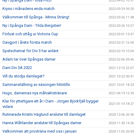
Ny i Spånga Dam - Elsa Fritz!
2022-04-02 10:37
Kryss i månadens enda match
2022-03-29 09:20
Välkommen till Spånga - Minna Sträng!
2022-03-26 11:48
Ny i Spånga Dam - Tilda Bergsten!
2022-03-26 10:57
Förlust och uttåg ur Victoria Cup
2022-03-01 13:47
Oavgjort i årets första match
2022-02-21 16:00
Spelschemat för Div 3 har anlänt
2022-02-10 10:04
Adam tar över Spångas damer
2022-02-06 09:46
Dam Div 3A 2022
2021-12-10 22:07
Vill du stödja damlaget?
2021-10-22 00:41
Sammanställning av säsongen hitintills
2021-10-01 18:23
Hugo, damernas nya målvaktstränare
2021-04-19 15:39
Klar för ytterligare ett år i Dam - Jörgen Björkfjäll bygger
2021-01-14 18:27
vidare
Rutinerade Kristin Häglund ansluter till damlaget
2020-12-06 20:36
Hanna Wåhlander ansluter till Spångas damer
2020-11-30 14:26
Välkommen att provträna med oss i januari
2020-11-05 20:59