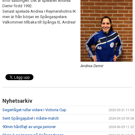
inför säsongen. Det är spelaren Andrea
KONTAKT
Demir född 1992.
Senast spelade Andrea i Reymersholms IK
DOKUMENT
men är från början en Spångaspelare.
Välkommen tillbaka till Spånga IS, Andrea!
TIDIGARE SÄSONGER
Andrea Demir
Nyhetsarkiv
Segertåget rullar vidare i Victoria Cup
2025-03-21 11:03
Sent Spångajubel i måste-match
2024-09-23 09:58
90min hårdfajt av unga juniorer
2024-06-09 11:22