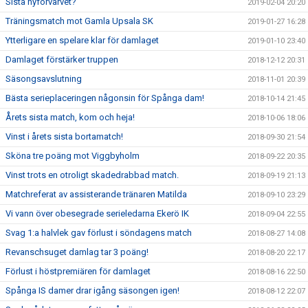
Sista nyförvärvet?
2019-02-04 20:20
Träningsmatch mot Gamla Upsala SK
2019-01-27 16:28
Ytterligare en spelare klar för damlaget
2019-01-10 23:40
Damlaget förstärker truppen
2018-12-12 20:31
Säsongsavslutning
2018-11-01 20:39
Bästa serieplaceringen någonsin för Spånga dam!
2018-10-14 21:45
Årets sista match, kom och heja!
2018-10-06 18:06
Vinst i årets sista bortamatch!
2018-09-30 21:54
Sköna tre poäng mot Viggbyholm
2018-09-22 20:35
Vinst trots en otroligt skadedrabbad match.
2018-09-19 21:13
Matchreferat av assisterande tränaren Matilda
2018-09-10 23:29
Vi vann över obesegrade serieledarna Ekerö IK
2018-09-04 22:55
Svag 1:a halvlek gav förlust i söndagens match
2018-08-27 14:08
Revanschsuget damlag tar 3 poäng!
2018-08-20 22:17
Förlust i höstpremiären för damlaget
2018-08-16 22:50
Spånga IS damer drar igång säsongen igen!
2018-08-12 22:07