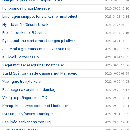
Hårt jobb gav kryss i gräspremiären
2023-05-14 12:24
Förlösande Första Maj-seger
2023-05-03 15:10
Lindhagen snäppet för starkt i hemmaförlust
2023-04-28 10:34
Ny uddamålsförlust i Ursvik
2023-04-25 23:01
Premiärtorsk mot Råsunda
2023-04-17 17:16
Bye futsal - nu startar vårsäsongen på allvar
2023-03-01 15:51
Sjätte raka ger avancemang i Victoria Cup
2022-10-29 10:09
Kul kväll i Victoria Cup
2022-10-24 12:05
Seger mot seriesegrarna i höstfinalen
2022-10-10 11:06
Starkt Spånga visade klassen mot Marieberg
2022-10-05 09:29
Ytterligare tre nyförvärv!
2022-10-02 11:03
Rutinseger av orutinerat damlag
2022-09-29 14:17
Viktig trepoängare mot EIK
2022-09-19 10:34
Krampaktigt kryss borta mot Lindhagen
2022-09-13 10:34
Fyra unga nyförvärv i Damlaget
2022-09-11 11:02
Bacillvåg sänker oss mot Frej
2022-09-08 14:58