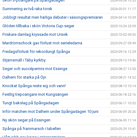
Skön 3-poängare på Spångadagen
2024-05-26 10:25
Summering av två raka torsk
2024-05-01 11:17
Jobbigt resultat men härliga debuter i säsongspremiären
2024-04-14 10:39
Glöden tillbaka i skön Victoria Cup-seger
2023-10-24 23:09
Friskare damlag kryssade mot Ursvik
2023-10-02 09:55
Mardrömschock gav förlust mot serieledarna
2023-09-27 09:49
Fredagsförlust för rekordungt Spånga
2023-09-16 12:29
Stjärnsmäll i Täby kyrkby
2023-09-13 19:45
Seger och succépermis mot Essinge
2023-08-27 12:50
Dalhem för starka på Öjn
2023-08-21 14:52
Knockat Spånga reste sig och vann!
2023-08-13 10:14
Festlig trepoängare mot Kungsängen
2023-06-18 22:16
Tungt bakslag på Spångadagen
2023-06-11 10:52
Inför matchen mot Dalhem under Spångadagen 10 juni
2023-06-09 20:26
Ny skön seger på Essingen
2023-06-05 11:14
Spånga på frammarsch i tabellen
2023-05-29 10:41