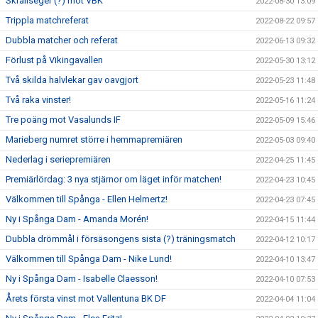
Skrällseger (?) mot VBK
2022-08-30 13:09
Trippla matchreferat
2022-08-22 09:57
Dubbla matcher och referat
2022-06-13 09:32
Förlust på Vikingavallen
2022-05-30 13:12
Två skilda halvlekar gav oavgjort
2022-05-23 11:48
Två raka vinster!
2022-05-16 11:24
Tre poäng mot Vasalunds IF
2022-05-09 15:46
Marieberg numret större i hemmapremiären
2022-05-03 09:40
Nederlag i seriepremiären
2022-04-25 11:45
Premiärlördag: 3 nya stjärnor om läget inför matchen!
2022-04-23 10:45
Välkommen till Spånga - Ellen Helmertz!
2022-04-23 07:45
Ny i Spånga Dam - Amanda Morén!
2022-04-15 11:44
Dubbla drömmål i försäsongens sista (?) träningsmatch
2022-04-12 10:17
Välkommen till Spånga Dam - Nike Lund!
2022-04-10 13:47
Ny i Spånga Dam - Isabelle Claesson!
2022-04-10 07:53
Årets första vinst mot Vallentuna BK DF
2022-04-04 11:04