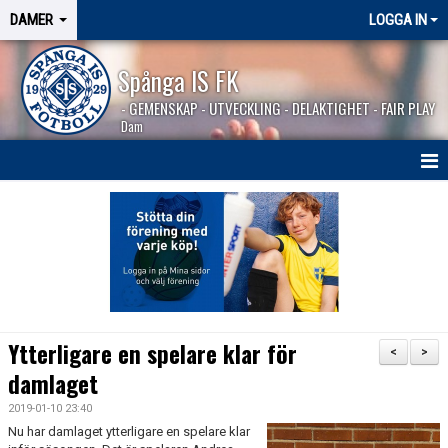
DAMER
LOGGA IN
Spånga IS FK
- GEMENSKAP - UTVECKLING - DELAKTIGHET - FAIR PLAY
Dam
HEM
NYHETER
TRUPPEN
KALENDER
Ytterligare en spelare klar för
<
>
MATCHER
damlaget
2019-01-10 23:40
BILDGALLERI
Nu har damlaget ytterligare en spelare klar