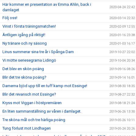
Här kommer en presentation av Emma Ahlin, back i
2020-04-24 22:42
damlaget
Följ oss!
2020-03-14 22:32
Vinst i första träningsmatchen!
2020-02-09 12:55
Äntligen igång på riktigt!
2020-01-16 23:38
Ny tränare och ny säsong
2020-01-03 16:17
Linus summerar sina tre år i Spånga Dam
2019-10-27 22:02
Vi mötte seriesegrarna Lidingö
2019-10-04 20:34
Det blev en skön poäng
2019-09-16 08:26
Blir det tre sköna poäng?
2019-09-14 16:01
Damerna bjöd upp till en tuff kamp mot Essinge!
2019-08-30 18:35
Blir det revansch mot Essinge?
2019-08-27 22:32
Kryss mot Viggan i höstpremiären
2019-08-18 21:24
En liten sammanställning av våren i damlaget.
2019-06-26 13:30
Tre sköna mål och tre härliga poäng
2019-05-26 10:11
Tung förlust mot Lindhagen
2019-05-24 20:26