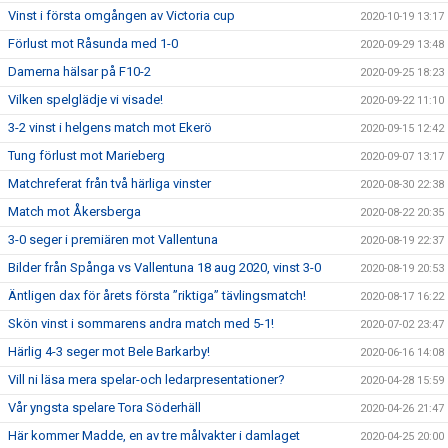
Vinst i första omgången av Victoria cup
2020-10-19 13:17
Förlust mot Råsunda med 1-0
2020-09-29 13:48
Damerna hälsar på F10-2
2020-09-25 18:23
Vilken spelglädje vi visade!
2020-09-22 11:10
3-2 vinst i helgens match mot Ekerö
2020-09-15 12:42
Tung förlust mot Marieberg
2020-09-07 13:17
Matchreferat från två härliga vinster
2020-08-30 22:38
Match mot Åkersberga
2020-08-22 20:35
3-0 seger i premiären mot Vallentuna
2020-08-19 22:37
Bilder från Spånga vs Vallentuna 18 aug 2020, vinst 3-0
2020-08-19 20:53
Äntligen dax för årets första ”riktiga” tävlingsmatch!
2020-08-17 16:22
Skön vinst i sommarens andra match med 5-1!
2020-07-02 23:47
Härlig 4-3 seger mot Bele Barkarby!
2020-06-16 14:08
Vill ni läsa mera spelar-och ledarpresentationer?
2020-04-28 15:59
Vår yngsta spelare Tora Söderhäll
2020-04-26 21:47
Här kommer Madde, en av tre målvakter i damlaget
2020-04-25 20:00