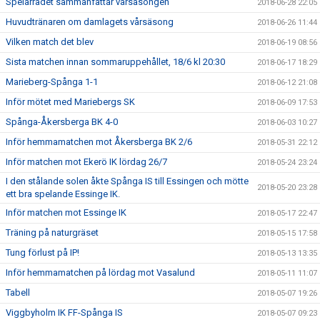
Spelarrådet sammanfattar vårsäsongen
2018-06-28 22:05
Huvudtränaren om damlagets vårsäsong
2018-06-26 11:44
Vilken match det blev
2018-06-19 08:56
Sista matchen innan sommaruppehållet, 18/6 kl 20:30
2018-06-17 18:29
Marieberg-Spånga 1-1
2018-06-12 21:08
Inför mötet med Mariebergs SK
2018-06-09 17:53
Spånga-Åkersberga BK 4-0
2018-06-03 10:27
Inför hemmamatchen mot Åkersberga BK 2/6
2018-05-31 22:12
Inför matchen mot Ekerö IK lördag 26/7
2018-05-24 23:24
I den stålande solen åkte Spånga IS till Essingen och mötte
2018-05-20 23:28
ett bra spelande Essinge IK.
Inför matchen mot Essinge IK
2018-05-17 22:47
Träning på naturgräset
2018-05-15 17:58
Tung förlust på IP!
2018-05-13 13:35
Inför hemmamatchen på lördag mot Vasalund
2018-05-11 11:07
Tabell
2018-05-07 19:26
Viggbyholm IK FF-Spånga IS
2018-05-07 09:23