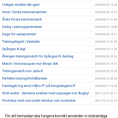
I helgen smäller det igen!
2018-05-03 13:26
Vinst i första hemmamatchen
2018-04-29 12:19
Årets första hemmamatch
2018-04-27 21:46
Derby i säsongspremiären
2018-04-22 13:00
Dags för seriepremiär!
2018-04-20 13:17
Träningslägret i Västerås
2018-04-19 21:53
Spångas A-lag!
2018-04-15 11:25
Återigen träningsmatch för Spångas IS damlag
2018-03-26 22:16
Match i Victoriacupen mot Älvsjö AIK
2018-03-23 19:11
Träningsmatch mot Järla IF
2018-03-20 23:29
Perfekta träningsförhållanden
2018-03-13 20:53
Damlaget tog emot Håbo FF på Kungsängens IP
2018-03-11 10:04
Stolt avslut - damerna avslutar med cupseger mot Ängby!
2017-10-27 22:11
Provträna med oss under oktober och november
2017-10-15 21:19
Våren i sammanfattning
2017-07-20 10:36
Hitta gamla nyheter och bilder
För att hemsidan ska fungera korrekt använder vi nödvändiga
2017-07-20 10:03