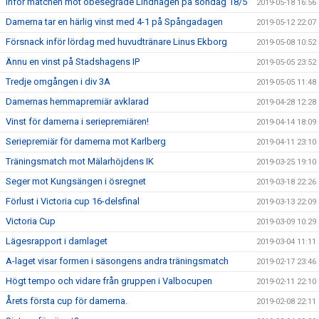
Inför matchen mot obesegrade Lindhagen på söndag 18/5
2019-05-18 16:56
Damerna tar en härlig vinst med 4-1 på Spångadagen
2019-05-12 22:07
Försnack inför lördag med huvudtränare Linus Ekborg
2019-05-08 10:52
Ännu en vinst på Stadshagens IP
2019-05-05 23:52
Tredje omgången i div 3A
2019-05-05 11:48
Damernas hemmapremiär avklarad
2019-04-28 12:28
Vinst för damerna i seriepremiären!
2019-04-14 18:09
Seriepremiär för damerna mot Karlberg
2019-04-11 23:10
Träningsmatch mot Mälarhöjdens IK
2019-03-25 19:10
Seger mot Kungsängen i ösregnet
2019-03-18 22:26
Förlust i Victoria cup 16-delsfinal
2019-03-13 22:09
Victoria Cup
2019-03-09 10:29
Lägesrapport i damlaget
2019-03-04 11:11
A-laget visar formen i säsongens andra träningsmatch
2019-02-17 23:46
Högt tempo och vidare från gruppen i Valbocupen
2019-02-11 22:10
Årets första cup för damerna.
2019-02-08 22:11