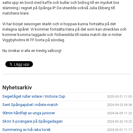
satte upp en bord med kaffe och bullar och bidrog till en mycket bra
stämning i regnet på Spånga IP. De utsedde också Julia Ekberg till
matchens lirare.
Vi har börjat säsongen starkt och vi hoppas kunna fortsätta på det
inslagna spåret. Vi kommer fortsätta träna på det som kan utvecklas och
kommer komma taggade och förberedda till nästa match där vi möter
Viggbyholms IK FF borta på söndag.
Nu önskar vi alla en trevlig valborg!
Nyhetsarkiv
Segertåget rullar vidare i Victoria Cup
2025-03-21 11:03
Sent Spångajubel i måste-match
2024-09-23 09:58
90min hårdfajt av unga juniorer
2024-06-09 11:22
Skön 3-poängare på Spångadagen
2024-05-26 10:25
Summering av två raka torsk
2024-05-01 11:17