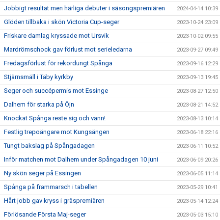
Jobbigt resultat men härliga debuter i säsongspremiären
2024-04-14 10:39
Glöden tillbaka i skön Victoria Cup-seger
2023-10-24 23:09
Friskare damlag kryssade mot Ursvik
2023-10-02 09:55
Mardrömschock gav förlust mot serieledarna
2023-09-27 09:49
Fredagsförlust för rekordungt Spånga
2023-09-16 12:29
Stjärnsmäll i Täby kyrkby
2023-09-13 19:45
Seger och succépermis mot Essinge
2023-08-27 12:50
Dalhem för starka på Öjn
2023-08-21 14:52
Knockat Spånga reste sig och vann!
2023-08-13 10:14
Festlig trepoängare mot Kungsängen
2023-06-18 22:16
Tungt bakslag på Spångadagen
2023-06-11 10:52
Inför matchen mot Dalhem under Spångadagen 10 juni
2023-06-09 20:26
Ny skön seger på Essingen
2023-06-05 11:14
Spånga på frammarsch i tabellen
2023-05-29 10:41
Hårt jobb gav kryss i gräspremiären
2023-05-14 12:24
Förlösande Första Maj-seger
2023-05-03 15:10