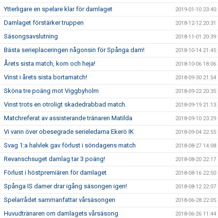
Ytterligare en spelare klar för damlaget
2019-01-10 23:40
Damlaget förstärker truppen
2018-12-12 20:31
Säsongsavslutning
2018-11-01 20:39
Bästa serieplaceringen någonsin för Spånga dam!
2018-10-14 21:45
Årets sista match, kom och heja!
2018-10-06 18:06
Vinst i årets sista bortamatch!
2018-09-30 21:54
Sköna tre poäng mot Viggbyholm
2018-09-22 20:35
Vinst trots en otroligt skadedrabbad match.
2018-09-19 21:13
Matchreferat av assisterande tränaren Matilda
2018-09-10 23:29
Vi vann över obesegrade serieledarna Ekerö IK
2018-09-04 22:55
Svag 1:a halvlek gav förlust i söndagens match
2018-08-27 14:08
Revanschsuget damlag tar 3 poäng!
2018-08-20 22:17
Förlust i höstpremiären för damlaget
2018-08-16 22:50
Spånga IS damer drar igång säsongen igen!
2018-08-12 22:07
Spelarrådet sammanfattar vårsäsongen
2018-06-28 22:05
Huvudtränaren om damlagets vårsäsong
2018-06-26 11:44