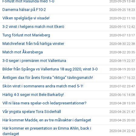
Förlust mot Råsunda med 1-0
2020-09-29 13:48
Damerna hälsar på F10-2
2020-09-25 18:23
Vilken spelglädje vi visade!
2020-09-22 11:10
3-2 vinst i helgens match mot Ekerö
2020-09-15 12:42
Tung förlust mot Marieberg
2020-09-07 13:17
Matchreferat från två härliga vinster
2020-08-30 22:38
Match mot Åkersberga
2020-08-22 20:35
3-0 seger i premiären mot Vallentuna
2020-08-19 22:37
Bilder från Spånga vs Vallentuna 18 aug 2020, vinst 3-0
2020-08-19 20:53
Äntligen dax för årets första ”riktiga” tävlingsmatch!
2020-08-17 16:22
Skön vinst i sommarens andra match med 5-1!
2020-07-02 23:47
Härlig 4-3 seger mot Bele Barkarby!
2020-06-16 14:08
Vill ni läsa mera spelar-och ledarpresentationer?
2020-04-28 15:59
Vår yngsta spelare Tora Söderhäll
2020-04-26 21:47
Här kommer Madde, en av tre målvakter i damlaget
2020-04-25 20:00
Här kommer en presentation av Emma Ahlin, back i
2020-04-24 22:42
damlaget