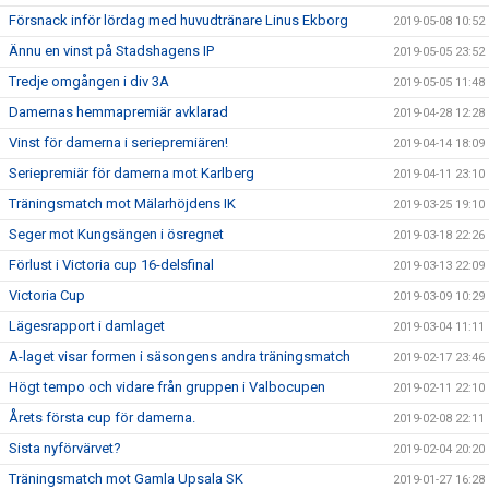
Försnack inför lördag med huvudtränare Linus Ekborg
2019-05-08 10:52
Ännu en vinst på Stadshagens IP
2019-05-05 23:52
Tredje omgången i div 3A
2019-05-05 11:48
Damernas hemmapremiär avklarad
2019-04-28 12:28
Vinst för damerna i seriepremiären!
2019-04-14 18:09
Seriepremiär för damerna mot Karlberg
2019-04-11 23:10
Träningsmatch mot Mälarhöjdens IK
2019-03-25 19:10
Seger mot Kungsängen i ösregnet
2019-03-18 22:26
Förlust i Victoria cup 16-delsfinal
2019-03-13 22:09
Victoria Cup
2019-03-09 10:29
Lägesrapport i damlaget
2019-03-04 11:11
A-laget visar formen i säsongens andra träningsmatch
2019-02-17 23:46
Högt tempo och vidare från gruppen i Valbocupen
2019-02-11 22:10
Årets första cup för damerna.
2019-02-08 22:11
Sista nyförvärvet?
2019-02-04 20:20
Träningsmatch mot Gamla Upsala SK
2019-01-27 16:28