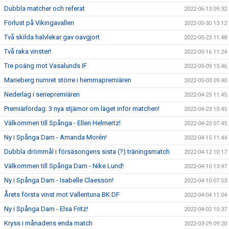
Dubbla matcher och referat
2022-06-13 09:32
Förlust på Vikingavallen
2022-05-30 13:12
Två skilda halvlekar gav oavgjort
2022-05-23 11:48
Två raka vinster!
2022-05-16 11:24
Tre poäng mot Vasalunds IF
2022-05-09 15:46
Marieberg numret större i hemmapremiären
2022-05-03 09:40
Nederlag i seriepremiären
2022-04-25 11:45
Premiärlördag: 3 nya stjärnor om läget inför matchen!
2022-04-23 10:45
Välkommen till Spånga - Ellen Helmertz!
2022-04-23 07:45
Ny i Spånga Dam - Amanda Morén!
2022-04-15 11:44
Dubbla drömmål i försäsongens sista (?) träningsmatch
2022-04-12 10:17
Välkommen till Spånga Dam - Nike Lund!
2022-04-10 13:47
Ny i Spånga Dam - Isabelle Claesson!
2022-04-10 07:53
Årets första vinst mot Vallentuna BK DF
2022-04-04 11:04
Ny i Spånga Dam - Elsa Fritz!
2022-04-02 10:37
Kryss i månadens enda match
2022-03-29 09:20