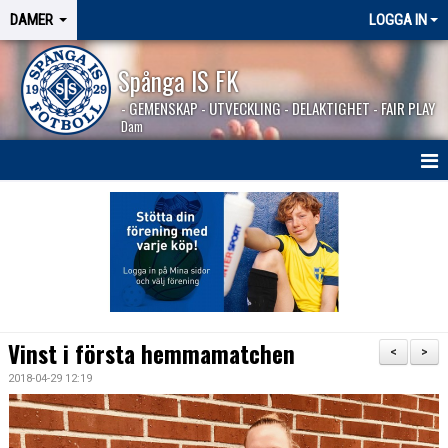
DAMER
LOGGA IN
Spånga IS FK
- GEMENSKAP - UTVECKLING - DELAKTIGHET - FAIR PLAY
Dam
HEM
NYHETER
TRUPPEN
KALENDER
Vinst i första hemmamatchen
<
>
MATCHER
2018-04-29 12:19
BILDGALLERI