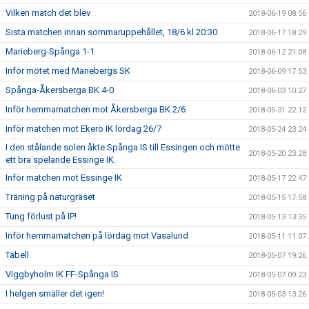
Vilken match det blev
2018-06-19 08:56
Sista matchen innan sommaruppehållet, 18/6 kl 20:30
2018-06-17 18:29
Marieberg-Spånga 1-1
2018-06-12 21:08
Inför mötet med Mariebergs SK
2018-06-09 17:53
Spånga-Åkersberga BK 4-0
2018-06-03 10:27
Inför hemmamatchen mot Åkersberga BK 2/6
2018-05-31 22:12
Inför matchen mot Ekerö IK lördag 26/7
2018-05-24 23:24
I den stålande solen åkte Spånga IS till Essingen och mötte
2018-05-20 23:28
ett bra spelande Essinge IK.
Inför matchen mot Essinge IK
2018-05-17 22:47
Träning på naturgräset
2018-05-15 17:58
Tung förlust på IP!
2018-05-13 13:35
Inför hemmamatchen på lördag mot Vasalund
2018-05-11 11:07
Tabell
2018-05-07 19:26
Viggbyholm IK FF-Spånga IS
2018-05-07 09:23
I helgen smäller det igen!
2018-05-03 13:26