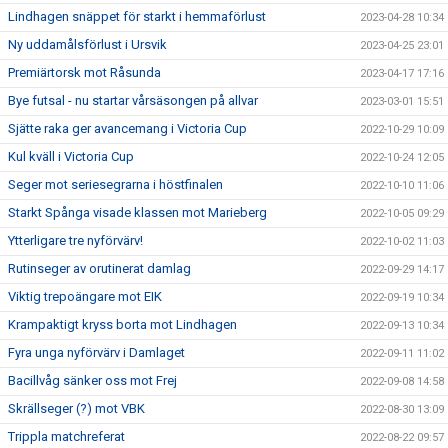
Lindhagen snäppet för starkt i hemmaförlust
2023-04-28 10:34
Ny uddamålsförlust i Ursvik
2023-04-25 23:01
Premiärtorsk mot Råsunda
2023-04-17 17:16
Bye futsal - nu startar vårsäsongen på allvar
2023-03-01 15:51
Sjätte raka ger avancemang i Victoria Cup
2022-10-29 10:09
Kul kväll i Victoria Cup
2022-10-24 12:05
Seger mot seriesegrarna i höstfinalen
2022-10-10 11:06
Starkt Spånga visade klassen mot Marieberg
2022-10-05 09:29
Ytterligare tre nyförvärv!
2022-10-02 11:03
Rutinseger av orutinerat damlag
2022-09-29 14:17
Viktig trepoängare mot EIK
2022-09-19 10:34
Krampaktigt kryss borta mot Lindhagen
2022-09-13 10:34
Fyra unga nyförvärv i Damlaget
2022-09-11 11:02
Bacillvåg sänker oss mot Frej
2022-09-08 14:58
Skrällseger (?) mot VBK
2022-08-30 13:09
Trippla matchreferat
2022-08-22 09:57