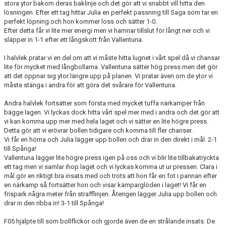
stora ytor bakom deras baklinje och det gör att vi snabbt vill hitta den
lösningen. Efter ett tag hittar Julia en perfekt passning till Saga som tar en
perfekt löpning och hon kommer loss och sätter 1-0.
Efter detta får vi lite mer energi men vi hamnar tillslut för långt ner och vi
släpper in 1-1 efter ett långskott från Vallentuna.
I halvlek pratar vi en del om att vi måste hitta lugnet i vårt spel då vi chansar
lite för mycket med långbollarna. Vallentuna sätter hög press men det gör
att det öppnar sig ytor längre upp på planen. Vi pratar även om de ytor vi
måste stänga i andra för att göra det svårare för Vallentuna.
Andra halvlek fortsätter som första med mycket tuffa närkamper från
bägge lagen. Vi lyckas dock hitta vårt spel mer med i andra och det gör att
vi kan komma upp mer med hela laget och vi sätter en lite högre press.
Detta gör att vi erövrar bollen tidigare och komma till fler chanser.
Vi får en hörna och Julia lägger upp bollen och drar in den direkt i mål. 2-1
till Spånga!
Vallentuna lägger lite högre press igen på oss och vi blir lite tillbakatryckta
ett tag men vi samlar ihop laget och vi lyckas komma ut ur pressen. Clara i
mål gör en riktigt bra insats med och trots att hon får en fot i pannan efter
en närkamp så fortsätter hon och visar kämparglöden i laget! Vi får en
frispark några meter från strafflinjen. Återigen lägger Julia upp bollen och
drar in den ribba in! 3-1 till Spånga!
F05 hjälpte till som bollflickor och gjorde även de en strålande insats. De