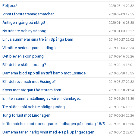
Följ oss!
2020-03-14 22:32
Vinst i första träningsmatchen!
2020-02-09 12:55
Äntligen igång på riktigt!
2020-01-16 23:38
Ny tränare och ny säsong
2020-01-03 16:17
Linus summerar sina tre år i Spånga Dam
2019-10-27 22:02
Vi mötte seriesegrarna Lidingö
2019-10-04 20:34
Det blev en skön poäng
2019-09-16 08:26
Blir det tre sköna poäng?
2019-09-14 16:01
Damerna bjöd upp till en tuff kamp mot Essinge!
2019-08-30 18:35
Blir det revansch mot Essinge?
2019-08-27 22:32
Kryss mot Viggan i höstpremiären
2019-08-18 21:24
En liten sammanställning av våren i damlaget.
2019-06-26 13:30
Tre sköna mål och tre härliga poäng
2019-05-26 10:11
Tung förlust mot Lindhagen
2019-05-24 20:26
Inför matchen mot obesegrade Lindhagen på söndag 18/5
2019-05-18 16:56
Damerna tar en härlig vinst med 4-1 på Spångadagen
2019-05-12 22:07