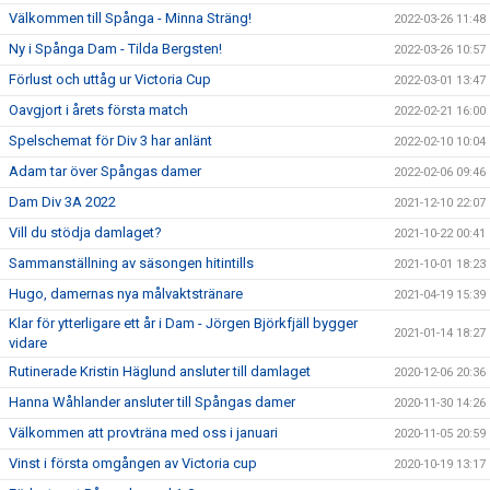
Välkommen till Spånga - Minna Sträng!
2022-03-26 11:48
Ny i Spånga Dam - Tilda Bergsten!
2022-03-26 10:57
Förlust och uttåg ur Victoria Cup
2022-03-01 13:47
Oavgjort i årets första match
2022-02-21 16:00
Spelschemat för Div 3 har anlänt
2022-02-10 10:04
Adam tar över Spångas damer
2022-02-06 09:46
Dam Div 3A 2022
2021-12-10 22:07
Vill du stödja damlaget?
2021-10-22 00:41
Sammanställning av säsongen hitintills
2021-10-01 18:23
Hugo, damernas nya målvaktstränare
2021-04-19 15:39
Klar för ytterligare ett år i Dam - Jörgen Björkfjäll bygger
2021-01-14 18:27
vidare
Rutinerade Kristin Häglund ansluter till damlaget
2020-12-06 20:36
Hanna Wåhlander ansluter till Spångas damer
2020-11-30 14:26
Välkommen att provträna med oss i januari
2020-11-05 20:59
Vinst i första omgången av Victoria cup
2020-10-19 13:17