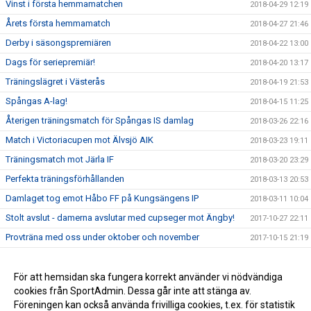
Vinst i första hemmamatchen
2018-04-29 12:19
Årets första hemmamatch
2018-04-27 21:46
Derby i säsongspremiären
2018-04-22 13:00
Dags för seriepremiär!
2018-04-20 13:17
Träningslägret i Västerås
2018-04-19 21:53
Spångas A-lag!
2018-04-15 11:25
Återigen träningsmatch för Spångas IS damlag
2018-03-26 22:16
Match i Victoriacupen mot Älvsjö AIK
2018-03-23 19:11
Träningsmatch mot Järla IF
2018-03-20 23:29
Perfekta träningsförhållanden
2018-03-13 20:53
Damlaget tog emot Håbo FF på Kungsängens IP
2018-03-11 10:04
Stolt avslut - damerna avslutar med cupseger mot Ängby!
2017-10-27 22:11
Provträna med oss under oktober och november
2017-10-15 21:19
Våren i sammanfattning
2017-07-20 10:36
Hitta gamla nyheter och bilder
För att hemsidan ska fungera korrekt använder vi nödvändiga
2017-07-20 10:03
cookies från SportAdmin. Dessa går inte att stänga av.
Äntligen!
2017-05-29 16:10
Föreningen kan också använda frivilliga cookies, t.ex. för statistik