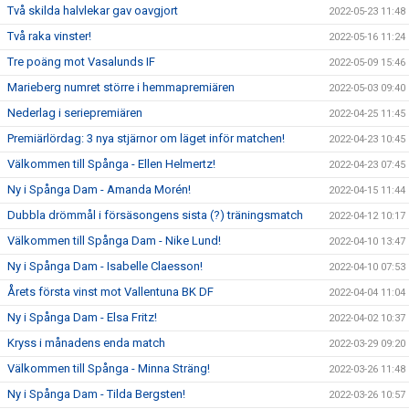
Två skilda halvlekar gav oavgjort
2022-05-23 11:48
Två raka vinster!
2022-05-16 11:24
Tre poäng mot Vasalunds IF
2022-05-09 15:46
Marieberg numret större i hemmapremiären
2022-05-03 09:40
Nederlag i seriepremiären
2022-04-25 11:45
Premiärlördag: 3 nya stjärnor om läget inför matchen!
2022-04-23 10:45
Välkommen till Spånga - Ellen Helmertz!
2022-04-23 07:45
Ny i Spånga Dam - Amanda Morén!
2022-04-15 11:44
Dubbla drömmål i försäsongens sista (?) träningsmatch
2022-04-12 10:17
Välkommen till Spånga Dam - Nike Lund!
2022-04-10 13:47
Ny i Spånga Dam - Isabelle Claesson!
2022-04-10 07:53
Årets första vinst mot Vallentuna BK DF
2022-04-04 11:04
Ny i Spånga Dam - Elsa Fritz!
2022-04-02 10:37
Kryss i månadens enda match
2022-03-29 09:20
Välkommen till Spånga - Minna Sträng!
2022-03-26 11:48
Ny i Spånga Dam - Tilda Bergsten!
2022-03-26 10:57