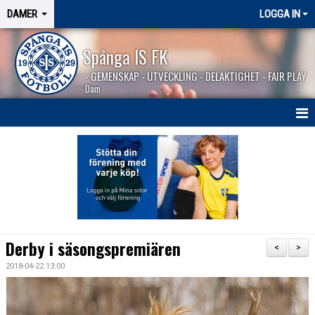
DAMER
LOGGA IN
Spånga IS FK
- GEMENSKAP - UTVECKLING - DELAKTIGHET - FAIR PLAY
Dam
HEM
NYHETER
TRUPPEN
KALENDER
Derby i säsongspremiären
<
>
MATCHER
2018-04-22 13:00
BILDGALLERI