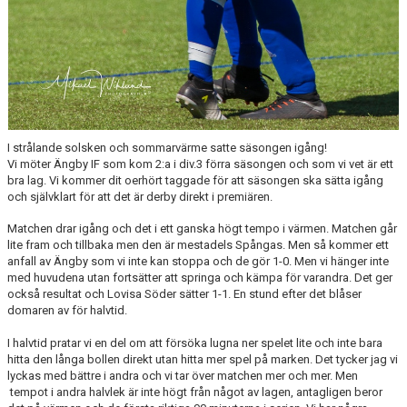
I strålande solsken och sommarvärme satte säsongen igång!
Vi möter Ängby IF som kom 2:a i div.3 förra säsongen och som vi vet är ett
bra lag. Vi kommer dit oerhört taggade för att säsongen ska sätta igång
och självklart för att det är derby direkt i premiären.
Matchen drar igång och det i ett ganska högt tempo i värmen. Matchen går
lite fram och tillbaka men den är mestadels Spångas. Men så kommer ett
anfall av Ängby som vi inte kan stoppa och de gör 1-0. Men vi hänger inte
med huvudena utan fortsätter att springa och kämpa för varandra. Det ger
också resultat och Lovisa Söder sätter 1-1. En stund efter det blåser
domaren av för halvtid.
I halvtid pratar vi en del om att försöka lugna ner spelet lite och inte bara
hitta den långa bollen direkt utan hitta mer spel på marken. Det tycker jag vi
lyckas med bättre i andra och vi tar över matchen mer och mer. Men
tempot i andra halvlek är inte högt från något av lagen, antagligen beror