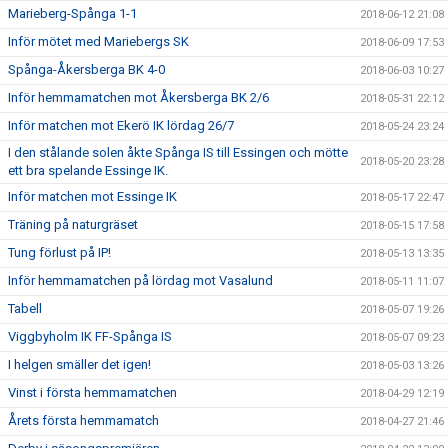
Marieberg-Spånga 1-1
2018-06-12 21:08
Inför mötet med Mariebergs SK
2018-06-09 17:53
Spånga-Åkersberga BK 4-0
2018-06-03 10:27
Inför hemmamatchen mot Åkersberga BK 2/6
2018-05-31 22:12
Inför matchen mot Ekerö IK lördag 26/7
2018-05-24 23:24
I den stålande solen åkte Spånga IS till Essingen och mötte
2018-05-20 23:28
ett bra spelande Essinge IK.
Inför matchen mot Essinge IK
2018-05-17 22:47
Träning på naturgräset
2018-05-15 17:58
Tung förlust på IP!
2018-05-13 13:35
Inför hemmamatchen på lördag mot Vasalund
2018-05-11 11:07
Tabell
2018-05-07 19:26
Viggbyholm IK FF-Spånga IS
2018-05-07 09:23
I helgen smäller det igen!
2018-05-03 13:26
Vinst i första hemmamatchen
2018-04-29 12:19
Årets första hemmamatch
2018-04-27 21:46