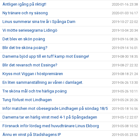
Äntligen igång på riktigt!
2020-01-16 23:38
Ny tränare och ny säsong
2020-01-03 16:17
Linus summerar sina tre år i Spånga Dam
2019-10-27 22:02
Vi mötte seriesegrarna Lidingö
2019-10-04 20:34
Det blev en skön poäng
2019-09-16 08:26
Blir det tre sköna poäng?
2019-09-14 16:01
Damerna bjöd upp till en tuff kamp mot Essinge!
2019-08-30 18:35
Blir det revansch mot Essinge?
2019-08-27 22:32
Kryss mot Viggan i höstpremiären
2019-08-18 21:24
En liten sammanställning av våren i damlaget.
2019-06-26 13:30
Tre sköna mål och tre härliga poäng
2019-05-26 10:11
Tung förlust mot Lindhagen
2019-05-24 20:26
Inför matchen mot obesegrade Lindhagen på söndag 18/5
2019-05-18 16:56
Damerna tar en härlig vinst med 4-1 på Spångadagen
2019-05-12 22:07
Försnack inför lördag med huvudtränare Linus Ekborg
2019-05-08 10:52
Ännu en vinst på Stadshagens IP
2019-05-05 23:52