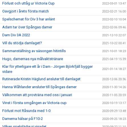
Förlust och uttåg ur Victoria Cup
2022-03-01 13:47
Oavgjort i årets första match
2022-02-21 16:00
Spelschemat för Div 3 har anlänt
2022-02-10 10:04
Adam tar över Spångas damer
2022-02-06 09:46
Dam Div 3A 2022
2021-12-10 22:07
Vill du stödja damlaget?
2021-10-22 00:41
Sammanställning av säsongen hitintills
2021-10-01 18:23
Hugo, damernas nya målvaktstränare
2021-04-19 15:39
Klar för ytterligare ett år i Dam - Jörgen Björkfjäll bygger
2021-01-14 18:27
vidare
Rutinerade Kristin Häglund ansluter till damlaget
2020-12-06 20:36
Hanna Wåhlander ansluter till Spångas damer
2020-11-30 14:26
Välkommen att provträna med oss i januari
2020-11-05 20:59
Vinst i första omgången av Victoria cup
2020-10-19 13:17
Förlust mot Råsunda med 1-0
2020-09-29 13:48
Damerna hälsar på F10-2
2020-09-25 18:23
Vilken spelglädje vi visade!
2020-09-22 11:10