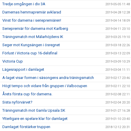
Tredje omgången i div 3A
2019-05-05 11:48
Damernas hemmapremiär avklarad
2019-04-28 12:28
Vinst för damerna i seriepremiären!
2019-04-14 18:09
Seriepremiär för damerna mot Karlberg
2019-04-11 23:10
Träningsmatch mot Mälarhöjdens IK
2019-03-25 19:10
Seger mot Kungsängen i ösregnet
2019-03-18 22:26
Förlust i Victoria cup 16-delsfinal
2019-03-13 22:09
Victoria Cup
2019-03-09 10:29
Lägesrapport i damlaget
2019-03-04 11:11
A-laget visar formen i säsongens andra träningsmatch
2019-02-17 23:46
Högt tempo och vidare från gruppen i Valbocupen
2019-02-11 22:10
Årets första cup för damerna.
2019-02-08 22:11
Sista nyförvärvet?
2019-02-04 20:20
Träningsmatch mot Gamla Upsala SK
2019-01-27 16:28
Ytterligare en spelare klar för damlaget
2019-01-10 23:40
Damlaget förstärker truppen
2018-12-12 20:31