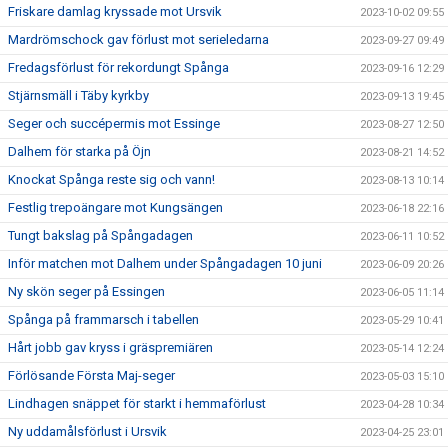
Friskare damlag kryssade mot Ursvik
2023-10-02 09:55
Mardrömschock gav förlust mot serieledarna
2023-09-27 09:49
Fredagsförlust för rekordungt Spånga
2023-09-16 12:29
Stjärnsmäll i Täby kyrkby
2023-09-13 19:45
Seger och succépermis mot Essinge
2023-08-27 12:50
Dalhem för starka på Öjn
2023-08-21 14:52
Knockat Spånga reste sig och vann!
2023-08-13 10:14
Festlig trepoängare mot Kungsängen
2023-06-18 22:16
Tungt bakslag på Spångadagen
2023-06-11 10:52
Inför matchen mot Dalhem under Spångadagen 10 juni
2023-06-09 20:26
Ny skön seger på Essingen
2023-06-05 11:14
Spånga på frammarsch i tabellen
2023-05-29 10:41
Hårt jobb gav kryss i gräspremiären
2023-05-14 12:24
Förlösande Första Maj-seger
2023-05-03 15:10
Lindhagen snäppet för starkt i hemmaförlust
2023-04-28 10:34
Ny uddamålsförlust i Ursvik
2023-04-25 23:01