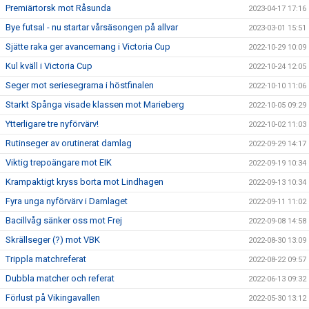
Premiärtorsk mot Råsunda
2023-04-17 17:16
Bye futsal - nu startar vårsäsongen på allvar
2023-03-01 15:51
Sjätte raka ger avancemang i Victoria Cup
2022-10-29 10:09
Kul kväll i Victoria Cup
2022-10-24 12:05
Seger mot seriesegrarna i höstfinalen
2022-10-10 11:06
Starkt Spånga visade klassen mot Marieberg
2022-10-05 09:29
Ytterligare tre nyförvärv!
2022-10-02 11:03
Rutinseger av orutinerat damlag
2022-09-29 14:17
Viktig trepoängare mot EIK
2022-09-19 10:34
Krampaktigt kryss borta mot Lindhagen
2022-09-13 10:34
Fyra unga nyförvärv i Damlaget
2022-09-11 11:02
Bacillvåg sänker oss mot Frej
2022-09-08 14:58
Skrällseger (?) mot VBK
2022-08-30 13:09
Trippla matchreferat
2022-08-22 09:57
Dubbla matcher och referat
2022-06-13 09:32
Förlust på Vikingavallen
2022-05-30 13:12