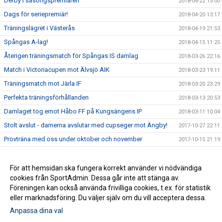
Derby i säsongspremiären
2018-04-22 13:00
Dags för seriepremiär!
2018-04-20 13:17
Träningslägret i Västerås
2018-04-19 21:53
Spångas A-lag!
2018-04-15 11:25
Återigen träningsmatch för Spångas IS damlag
2018-03-26 22:16
Match i Victoriacupen mot Älvsjö AIK
2018-03-23 19:11
Träningsmatch mot Järla IF
2018-03-20 23:29
Perfekta träningsförhållanden
2018-03-13 20:53
Damlaget tog emot Håbo FF på Kungsängens IP
2018-03-11 10:04
Stolt avslut - damerna avslutar med cupseger mot Ängby!
2017-10-27 22:11
Provträna med oss under oktober och november
2017-10-15 21:19
Våren i sammanfattning
2017-07-20 10:36
Hitta gamla nyheter och bilder
För att hemsidan ska fungera korrekt använder vi nödvändiga
2017-07-20 10:03
cookies från SportAdmin. Dessa går inte att stänga av.
Äntligen!
2017-05-29 16:10
Föreningen kan också använda frivilliga cookies, t.ex. för statistik
eller marknadsföring. Du väljer själv om du vill acceptera dessa.
Anpassa dina val