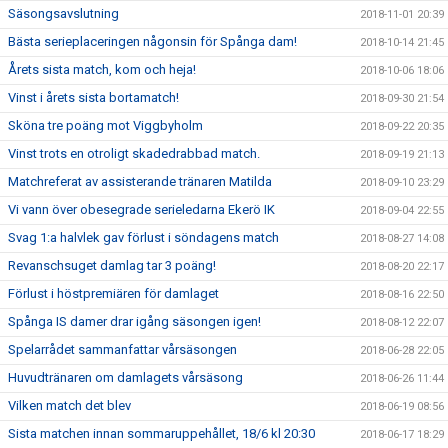
Säsongsavslutning
2018-11-01 20:39
Bästa serieplaceringen någonsin för Spånga dam!
2018-10-14 21:45
Årets sista match, kom och heja!
2018-10-06 18:06
Vinst i årets sista bortamatch!
2018-09-30 21:54
Sköna tre poäng mot Viggbyholm
2018-09-22 20:35
Vinst trots en otroligt skadedrabbad match.
2018-09-19 21:13
Matchreferat av assisterande tränaren Matilda
2018-09-10 23:29
Vi vann över obesegrade serieledarna Ekerö IK
2018-09-04 22:55
Svag 1:a halvlek gav förlust i söndagens match
2018-08-27 14:08
Revanschsuget damlag tar 3 poäng!
2018-08-20 22:17
Förlust i höstpremiären för damlaget
2018-08-16 22:50
Spånga IS damer drar igång säsongen igen!
2018-08-12 22:07
Spelarrådet sammanfattar vårsäsongen
2018-06-28 22:05
Huvudtränaren om damlagets vårsäsong
2018-06-26 11:44
Vilken match det blev
2018-06-19 08:56
Sista matchen innan sommaruppehållet, 18/6 kl 20:30
2018-06-17 18:29