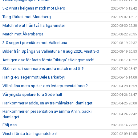
3-2 vinst i helgens match mot Ekerö
2020-09-15 12:42
Tung förlust mot Marieberg
2020-09-07 13:17
Matchreferat från två härliga vinster
2020-08-30 22:38
Match mot Åkersberga
2020-08-22 20:35
3-0 seger i premiären mot Vallentuna
2020-08-19 22:37
Bilder från Spånga vs Vallentuna 18 aug 2020, vinst 3-0
2020-08-19 20:53
Äntligen dax för årets första ”riktiga” tävlingsmatch!
2020-08-17 16:22
Skön vinst i sommarens andra match med 5-1!
2020-07-02 23:47
Härlig 4-3 seger mot Bele Barkarby!
2020-06-16 14:08
Vill ni läsa mera spelar-och ledarpresentationer?
2020-04-28 15:59
Vår yngsta spelare Tora Söderhäll
2020-04-26 21:47
Här kommer Madde, en av tre målvakter i damlaget
2020-04-25 20:00
Här kommer en presentation av Emma Ahlin, back i
2020-04-24 22:42
damlaget
Följ oss!
2020-03-14 22:32
Vinst i första träningsmatchen!
2020-02-09 12:55