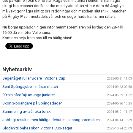
det på värmen och de första riktiga 90 minuterna i serien. Vi har några
riktigt bra chanser ändå i andra men tyvärr sätter vi inte dom då Ängbys
målvakt gör några riktigt bra räddningar och matchen slutar 1-1. Matchen
på Ängby IP var mestadels vår och en seger hade känts mer rättvis.
Nu börjar uppladdninigen inför hemmapremiären på lördag den 28/4 kl
16:00 då vi möter Vallentuna.
Kom och heja fram oss till en härlig vinst!
Nyhetsarkiv
Segertåget rullar vidare i Victoria Cup
2025-03-21 11:03
Sent Spångajubel i måste-match
2024-09-23 09:58
90min hårdfajt av unga juniorer
2024-06-09 11:22
Skön 3-poängare på Spångadagen
2024-05-26 10:25
Summering av två raka torsk
2024-05-01 11:17
Jobbigt resultat men härliga debuter i säsongspremiären
2024-04-14 10:39
Glöden tillbaka i skön Victoria Cup-seger
2023-10-24 23:09