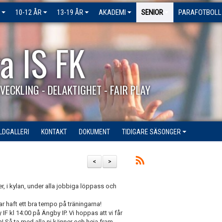
10-12 ÅR
13-19 ÅR
AKADEMI
SENIOR
PARAFOTBOLL
a IS FK
VECKLING - DELAKTIGHET - FAIR PLAY
ILDGALLERI
KONTAKT
DOKUMENT
TIDIGARE SÄSONGER
<
>
, i kylan, under alla jobbiga löppass och
ar haft ett bra tempo på träningarna!
 kl 14:00 på Ängby IP. Vi hoppas att vi får
! Så ta med alla ni känner och heja fram