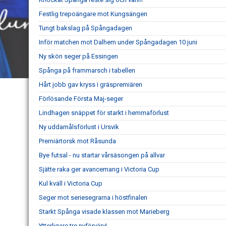
Festlig trepoängare mot Kungsängen
Tungt bakslag på Spångadagen
Inför matchen mot Dalhem under Spångadagen 10 juni
Ny skön seger på Essingen
Spånga på frammarsch i tabellen
Hårt jobb gav kryss i gräspremiären
Förlösande Första Maj-seger
Lindhagen snäppet för starkt i hemmaförlust
Ny uddamålsförlust i Ursvik
Premiärtorsk mot Råsunda
Bye futsal - nu startar vårsäsongen på allvar
Sjätte raka ger avancemang i Victoria Cup
Kul kväll i Victoria Cup
Seger mot seriesegrarna i höstfinalen
Starkt Spånga visade klassen mot Marieberg
Ytterligare tre nyförvärv!