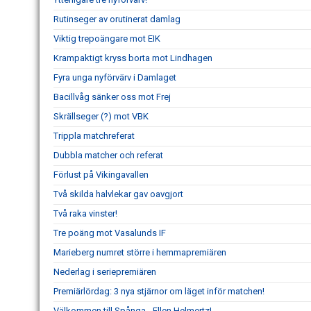
Rutinseger av orutinerat damlag
Viktig trepoängare mot EIK
Krampaktigt kryss borta mot Lindhagen
Fyra unga nyförvärv i Damlaget
Bacillvåg sänker oss mot Frej
Skrällseger (?) mot VBK
Trippla matchreferat
Dubbla matcher och referat
Förlust på Vikingavallen
Två skilda halvlekar gav oavgjort
Två raka vinster!
Tre poäng mot Vasalunds IF
Marieberg numret större i hemmapremiären
Nederlag i seriepremiären
Premiärlördag: 3 nya stjärnor om läget inför matchen!
Välkommen till Spånga - Ellen Helmertz!