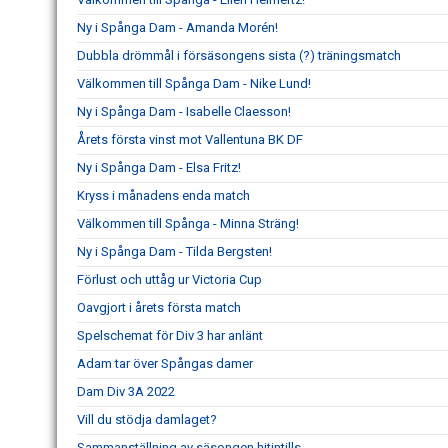
Ny i Spånga Dam - Amanda Morén!
Dubbla drömmål i försäsongens sista (?) träningsmatch
Välkommen till Spånga Dam - Nike Lund!
Ny i Spånga Dam - Isabelle Claesson!
Årets första vinst mot Vallentuna BK DF
Ny i Spånga Dam - Elsa Fritz!
Kryss i månadens enda match
Välkommen till Spånga - Minna Sträng!
Ny i Spånga Dam - Tilda Bergsten!
Förlust och uttåg ur Victoria Cup
Oavgjort i årets första match
Spelschemat för Div 3 har anlänt
Adam tar över Spångas damer
Dam Div 3A 2022
Vill du stödja damlaget?
Sammanställning av säsongen hitintills