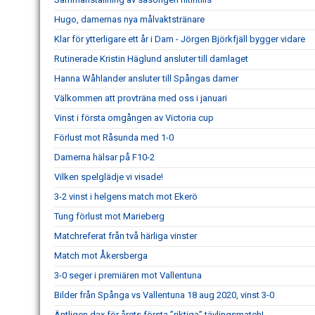
Hugo, damernas nya målvaktstränare
Klar för ytterligare ett år i Dam - Jörgen Björkfjäll bygger vidare
Rutinerade Kristin Häglund ansluter till damlaget
Hanna Wåhlander ansluter till Spångas damer
Välkommen att provträna med oss i januari
Vinst i första omgången av Victoria cup
Förlust mot Råsunda med 1-0
Damerna hälsar på F10-2
Vilken spelglädje vi visade!
3-2 vinst i helgens match mot Ekerö
Tung förlust mot Marieberg
Matchreferat från två härliga vinster
Match mot Åkersberga
3-0 seger i premiären mot Vallentuna
Bilder från Spånga vs Vallentuna 18 aug 2020, vinst 3-0
Äntligen dax för årets första ”riktiga” tävlingsmatch!