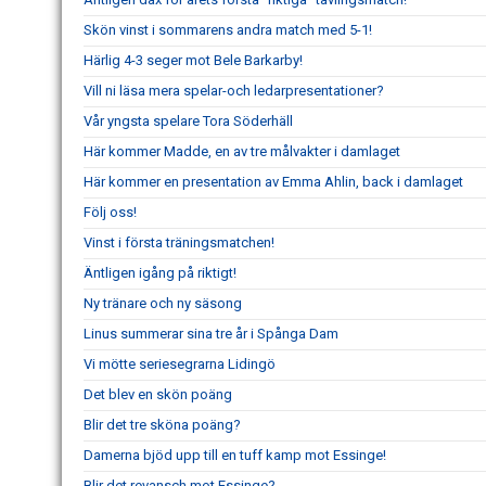
Skön vinst i sommarens andra match med 5-1!
Härlig 4-3 seger mot Bele Barkarby!
Vill ni läsa mera spelar-och ledarpresentationer?
Vår yngsta spelare Tora Söderhäll
Här kommer Madde, en av tre målvakter i damlaget
Här kommer en presentation av Emma Ahlin, back i damlaget
Följ oss!
Vinst i första träningsmatchen!
Äntligen igång på riktigt!
Ny tränare och ny säsong
Linus summerar sina tre år i Spånga Dam
Vi mötte seriesegrarna Lidingö
Det blev en skön poäng
Blir det tre sköna poäng?
Damerna bjöd upp till en tuff kamp mot Essinge!
Blir det revansch mot Essinge?