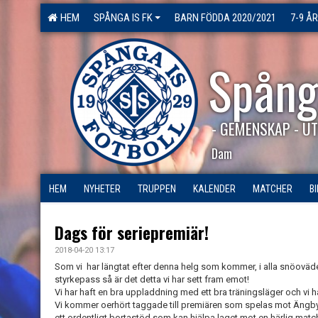
HEM
SPÅNGA IS FK
BARN FÖDDA 2020/2021
7-9 ÅR
Spång
- GEMENSKAP - UT
Dam
HEM
NYHETER
TRUPPEN
KALENDER
MATCHER
B
Dags för seriepremiär!
2018-04-20 13:17
Som vi har längtat efter denna helg som kommer, i alla snöoväder
styrkepass så är det detta vi har sett fram emot!
Vi har haft en bra uppladdning med ett bra träningsläger och vi h
Vi kommer oerhört taggade till premiären som spelas mot Ängby IF
ett ordentligt bortastöd som kan hjälpa laget mot en härlig match