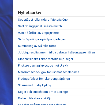
Nyhetsarkiv
Segertåget rullar vidare i Victoria Cup
Sent Spångajubel i måste-match
90min hårdfajt av unga juniorer
Skön 3-poängare på Spångadagen
Summering av två raka torsk
Jobbigt resultat men härliga debuter i säsongspremiären
Glöden tillbaka i skön Victoria Cup-seger
Friskare damlag kryssade mot Ursvik
Mardrömschock gav förlust mot serieledarna
Fredagsförlust för rekordungt Spånga
Stjärnsmäll i Täby kyrkby
Seger och succépermis mot Essinge
Dalhem för starka på Öjn
Knockat Spånga reste sig och vann!