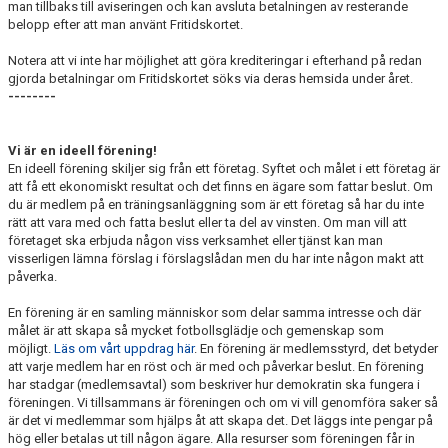
man tillbaks till aviseringen och kan avsluta betalningen av resterande
belopp efter att man använt Fritidskortet.
Notera att vi inte har möjlighet att göra krediteringar i efterhand på redan
gjorda betalningar om Fritidskortet söks via deras hemsida under året.
--------
Vi är en ideell förening!
En ideell förening skiljer sig från ett företag. Syftet och målet i ett företag är
att få ett ekonomiskt resultat och det finns en ägare som fattar beslut. Om
du är medlem på en träningsanläggning som är ett företag så har du inte
rätt att vara med och fatta beslut eller ta del av vinsten. Om man vill att
företaget ska erbjuda någon viss verksamhet eller tjänst kan man
visserligen lämna förslag i förslagslådan men du har inte någon makt att
påverka.
En förening är en samling människor som delar samma intresse och där
målet är att skapa så mycket fotbollsglädje och gemenskap som
möjligt.
Läs om vårt uppdrag här
. En förening är medlemsstyrd, det betyder
att varje medlem har en röst och är med och påverkar beslut. En förening
har stadgar (medlemsavtal) som beskriver hur demokratin ska fungera i
föreningen. Vi tillsammans är föreningen och om vi vill genomföra saker så
är det vi medlemmar som hjälps åt att skapa det. Det läggs inte pengar på
hög eller betalas ut till någon ägare. Alla resurser som föreningen får in