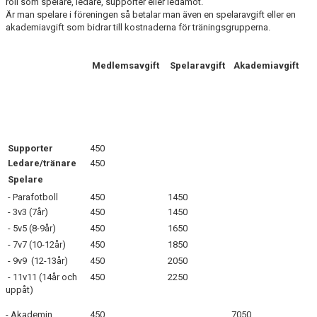
roll som spelare, ledare, supporter eller ledamot.
Är man spelare i föreningen så betalar man även en spelaravgift eller en
akademiavgift som bidrar till kostnaderna för träningsgrupperna.
Medlemsavgift
Spelaravgift
Akademiavgift
Supporter
450
Ledare/tränare
450
Spelare
- Parafotboll
450
1450
- 3v3 (7år)
450
1450
- 5v5 (8-9år)
450
1650
- 7v7 (10-12år)
450
1850
- 9v9 (12-13år)
450
2050
- 11v11 (14år och
450
2250
uppåt)
- Akademin
450
7050