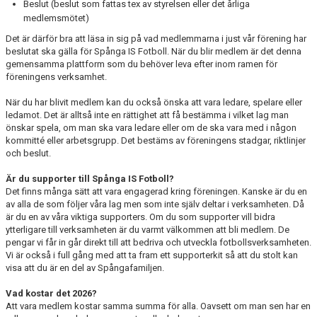
Beslut (beslut som fattas tex av styrelsen eller det årliga
medlemsmötet)
Det är därför bra att läsa in sig på vad medlemmarna i just vår förening har
beslutat ska gälla för Spånga IS Fotboll. När du blir medlem är det denna
gemensamma plattform som du behöver leva efter inom ramen för
föreningens verksamhet.
När du har blivit medlem kan du också önska att vara ledare, spelare eller
ledamot. Det är alltså inte en rättighet att få bestämma i vilket lag man
önskar spela, om man ska vara ledare eller om de ska vara med i någon
kommitté eller arbetsgrupp. Det bestäms av föreningens stadgar, riktlinjer
och beslut.
Är du supporter till Spånga IS Fotboll?
Det finns många sätt att vara engagerad kring föreningen. Kanske är du en
av alla de som följer våra lag men som inte själv deltar i verksamheten. Då
är du en av våra viktiga supporters. Om du som supporter vill bidra
ytterligare till verksamheten är du varmt välkommen att bli medlem. De
pengar vi får in går direkt till att bedriva och utveckla fotbollsverksamheten.
Vi är också i full gång med att ta fram ett supporterkit så att du stolt kan
visa att du är en del av Spångafamiljen.
Vad kostar det 2026?
Att vara medlem kostar samma summa för alla. Oavsett om man sen har en