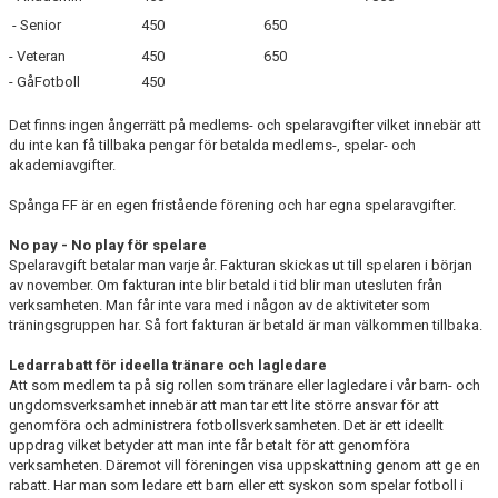
- Senior
450
650
- Veteran
450
650
- GåFotboll
450
Det finns ingen ångerrätt på medlems- och spelaravgifter vilket innebär att
du inte kan få tillbaka pengar för betalda medlems-, spelar- och
akademiavgifter.
Spånga FF är en egen fristående förening och har egna spelaravgifter.
No pay - No play för spelare
Spelaravgift betalar man varje år. Fakturan skickas ut till spelaren i början
av november. Om fakturan inte blir betald i tid blir man utesluten från
verksamheten. Man får inte vara med i någon av de aktiviteter som
träningsgruppen har. Så fort fakturan är betald är man välkommen tillbaka.
Ledarrabatt för ideella tränare och lagledare
Att som medlem ta på sig rollen som tränare eller lagledare i vår barn- och
ungdomsverksamhet innebär att man tar ett lite större ansvar för att
genomföra och administrera fotbollsverksamheten. Det är ett ideellt
uppdrag vilket betyder att man inte får betalt för att genomföra
verksamheten. Däremot vill föreningen visa uppskattning genom att ge en
rabatt. Har man som ledare ett barn eller ett syskon som spelar fotboll i