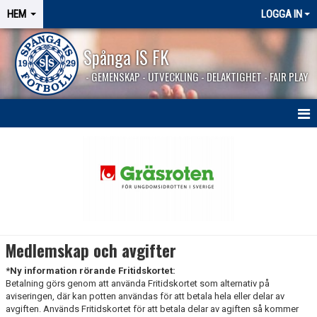
HEM
LOGGA IN
Spånga IS FK
- GEMENSKAP - UTVECKLING - DELAKTIGHET - FAIR PLAY
HEM
MEDLEMSKAP OCH AVGIFTER
INTRESSEANMÄLAN
MEDLEMSAVTALET - STADGARNA
Medlemskap och avgifter
DINA PERSONUPPGIFTER
*Ny information rörande Fritidskortet:
Betalning görs genom att använda Fritidskortet som alternativ på
SPÅNGASHOP
aviseringen, där kan potten användas för att betala hela eller delar av
avgiften. Används Fritidskortet för att betala delar av agiften så kommer