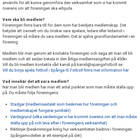
används för att kunna genomföra den verksamhet som vi har kommit
överens om att föreningen ska erbjuda.
Vem ska bli medlem?
Föreningen finns bara till för dem som har beviljats medlemskap. Det
betyder att oavsett om du önskar vara spelare, ledare eller ledamot i
föreningen så måste du vara medlem. Det är själva grundfundamentet i en
förening.
Medlem blir man genom att kontakta föreningen och säga att man vill bli
medlem och att sedan betala in den årliga medlemsavgiften på 450kr.
Vill du bli medlem kontakta vårt kansli på kansli@spangafotboll.se
Vill du börja spela fotboll i Spånga IS Fotboll finns mer information här
Vad innebär det att vara medlem?
När man blir medlem har man ett antal punkter som man måste ställa upp
på. Du måste följa föreningens:
Stadgar (medlemsavtalet som beskriver hur föreningen och
medlemskapet fungerar juridiskt)
Värdegrund (vilka värderingar vi har kommit överens om att man måste
ställa upp på och leva efter i föreningens verksamhet)
Riktlinjer (beskrivningar kring hur verksamheten bedrivs i föreningen.
Spångamodellen är ett exempel på det)