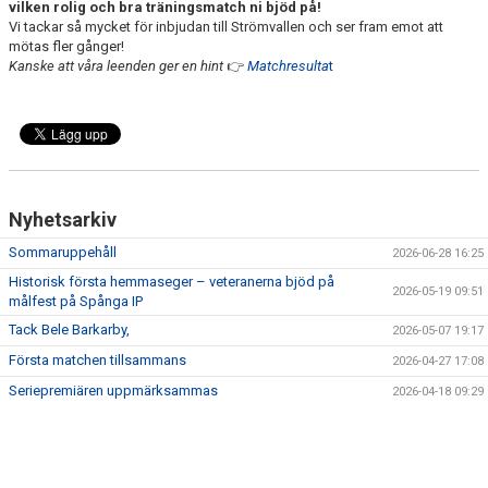
vilken rolig och bra träningsmatch ni bjöd på!
Vi tackar så mycket för inbjudan till Strömvallen och ser fram emot att
mötas fler gånger!
Kanske att våra leenden ger en hint
👉
Matchresulta
t
Nyhetsarkiv
Sommaruppehåll
2026-06-28 16:25
Historisk första hemmaseger – veteranerna bjöd på
2026-05-19 09:51
målfest på Spånga IP
Tack Bele Barkarby,
2026-05-07 19:17
Första matchen tillsammans
2026-04-27 17:08
Seriepremiären uppmärksammas
2026-04-18 09:29