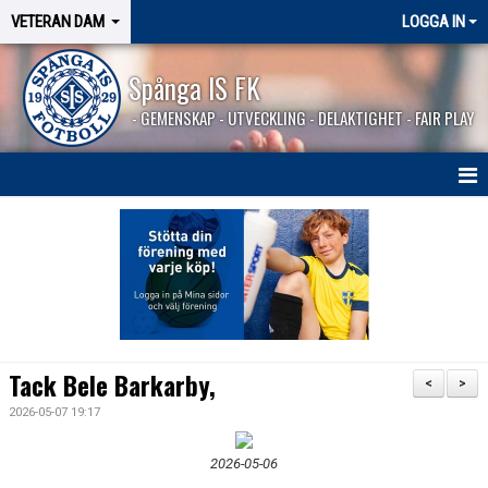
VETERAN DAM
LOGGA IN
Spånga IS FK
- GEMENSKAP - UTVECKLING - DELAKTIGHET - FAIR PLAY
HEM
NYHETER
KALENDER
MATCHER
Tack Bele Barkarby,
<
>
KONTAKT
2026-05-07 19:17
2026-05-06