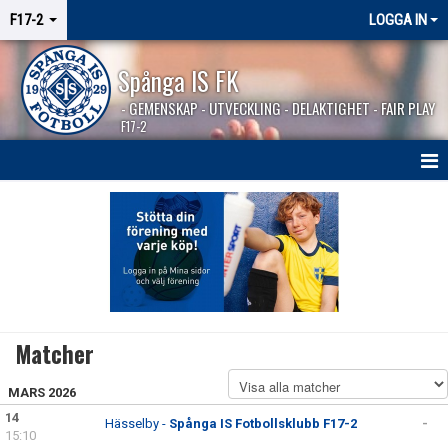
F17-2
LOGGA IN
Spånga IS FK
- GEMENSKAP - UTVECKLING - DELAKTIGHET - FAIR PLAY
F17-2
HEM
NYHETER
KALENDER
MATCHER
Matcher
KONTAKT
MARS 2026
14
Hässelby -
Spånga IS Fotbollsklubb F17-2
-
15:10