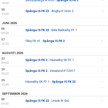
Sundbybergs IK Röd -
Spånga IS FK 2
-
18:00
30
Spånga IS FK 22
- Ängby IF Grön 2
-
10:00
JUNI 2026
06
Spånga IS FK 22
- Bele Barkarby FF 1
-
09:00
07
Täby FK 41 -
Spånga IS FK 2
-
10:30
AUGUSTI 2026
22
Spånga IS FK 2
- Hässelby SK FF 1
-
09:00
29
Spånga IS FK 2
- Vasalund IF F2017
-
09:00
29
Hässelby SK FF 1 -
Spånga IS FK 22
-
10:00
SEPTEMBER 2026
05
Spånga IS FK 22
- Ursvik IK Gul
-
09:00