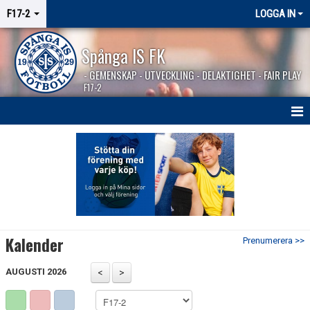
F17-2
LOGGA IN
Spånga IS FK
- GEMENSKAP - UTVECKLING - DELAKTIGHET - FAIR PLAY
F17-2
HEM
NYHETER
KALENDER
MATCHER
Kalender
Prenumerera >>
KONTAKT
AUGUSTI 2026