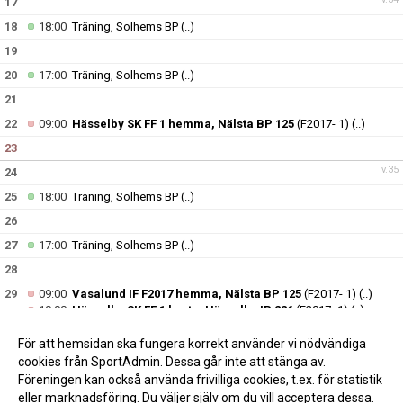
17
18
18:00
Träning, Solhems BP
(..)
19
20
17:00
Träning, Solhems BP
(..)
21
22
09:00
Hässelby SK FF 1 hemma, Nälsta BP 125
(F2017- 1)
(..)
23
v.35
24
25
18:00
Träning, Solhems BP
(..)
26
27
17:00
Träning, Solhems BP
(..)
28
29
09:00
Vasalund IF F2017 hemma, Nälsta BP 125
(F2017- 1)
(..)
10:00
Hässelby SK FF 1 borta, Hässelby IP 226
(F2017- 1)
(..)
30
För att hemsidan ska fungera korrekt använder vi nödvändiga
v.36
31
cookies från SportAdmin. Dessa går inte att stänga av.
Föreningen kan också använda frivilliga cookies, t.ex. för statistik
eller marknadsföring. Du väljer själv om du vill acceptera dessa.