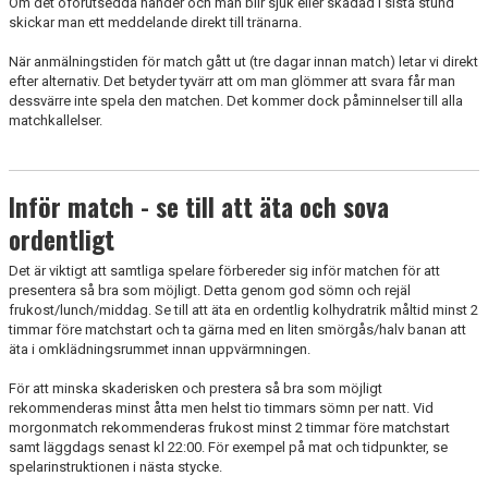
Om det oförutsedda händer och man blir sjuk eller skadad i sista stund
skickar man ett meddelande direkt till tränarna.
När anmälningstiden för match gått ut (tre dagar innan match) letar vi direkt
efter alternativ. Det betyder tyvärr att om man glömmer att svara får man
dessvärre inte spela den matchen. Det kommer dock påminnelser till alla
matchkallelser.
Inför match - se till att äta och sova
ordentligt
Det är viktigt att samtliga spelare förbereder sig inför matchen för att
presentera så bra som möjligt. Detta genom god sömn och rejäl
frukost/lunch/middag. Se till att äta en ordentlig kolhydratrik måltid minst 2
timmar före matchstart och ta gärna med en liten smörgås/halv banan att
äta i omklädningsrummet innan uppvärmningen.
För att minska skaderisken och prestera så bra som möjligt
rekommenderas minst åtta men helst tio timmars sömn per natt. Vid
morgonmatch rekommenderas frukost minst 2 timmar före matchstart
samt läggdags senast kl 22:00. För exempel på mat och tidpunkter, se
spelarinstruktionen i nästa stycke.