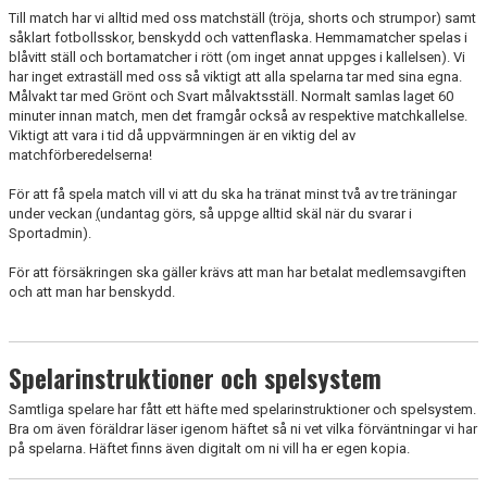
Till match har vi alltid med oss matchställ (tröja, shorts och strumpor) samt
såklart fotbollsskor, benskydd och vattenflaska. Hemmamatcher spelas i
blåvitt ställ och bortamatcher i rött (om inget annat uppges i kallelsen). Vi
har inget extraställ med oss så viktigt att alla spelarna tar med sina egna.
Målvakt tar med Grönt och Svart målvaktsställ. Normalt samlas laget 60
minuter innan match, men det framgår också av respektive matchkallelse.
Viktigt att vara i tid då uppvärmningen är en viktig del av
matchförberedelserna!
För att få spela match vill vi att du ska ha tränat minst två av tre träningar
under veckan
(
undantag görs, så uppge alltid skäl när du svarar i
Sportadmin).
För att försäkringen ska gäller krävs att man har betalat medlemsavgiften
och att man har benskydd.
Spelarinstruktioner och spelsystem
Samtliga spelare har fått ett häfte med spelarinstruktioner och spelsystem.
Bra om även föräldrar läser igenom häftet så ni vet vilka förväntningar vi har
på spelarna. Häftet finns även digitalt om ni vill ha er egen kopia.