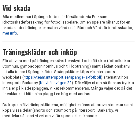
Vid skada
Alla medlemmar i Spånga fotboll är försäkrade via Folksam
idrottsskadeförsäkring för fotbollsspelare. Om en spelare råkar ut för en
skada under träning eller match vänd er till Råd och Vård för idrottsskador,
mer info
.
Träningskläder och inköp
För att vara med på träningen krävs benskydd och rätt skor (fotbollsskor
utomhus, gympadojor inomhus och till löpträning) samt såklart önskar vi
att alla tränar i Spångakläder. Spångakläder köps via Intersports
webbplats (
https://team.intersport.se/spanga-is-fotboll
) alternativt hos
Intersport i Barkarby (
Kalvhällavägen 22
). Där väljer ni om så önskas tryckta
initialer på klädesplaggen, vilket rekommenderas. Många väljer det då det
är enklare att hitta sina plagg i en hög med andras.
Du köper själv träningskläderna, möjligheten finns att prova storlekar samt
köpa vissa delar (shorts och strumpor) på Intersport i Barkarby. Vi
meddelar så snart vi vet om vi får spons eller liknande.