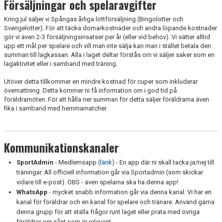
Försäljningar och spelaravgifter
Kring jul säljer vi Spångas årliga lottförsäljning (Bingolotter och
Sverigelotter). För att täcka domarkostnader och andra löpande kostnader
gör vi även 2-3 försäljningsinsatser per år (eller vid behov). Vi sätter alltid
upp ett mål per spelare och vill man inte sälja kan man i stället betala den
summan till lagkassan. Alla i laget deltar förstås om vi säljer saker som en
lagaktivitet eller i samband med träning.
Utöver detta tillkommer en mindre kostnad för cuper som inkluderar
övernattning. Detta kommer ni få information om i god tid på
föräldramöten. För att hålla ner summan för detta säljer föräldrarna även
fika i samband med hemmamatcher.
Kommunikationskanaler
SportAdmin
- Medlemsapp (
länk
) - En app där ni skall tacka ja/nej till
träningar. All officiell information går via Sportadmin (som skickar
vidare till e-post). OBS - även spelarna ska ha denna app!
WhatsApp
- mycket snabb information går via denna kanal. Vi har en
kanal för föräldrar och en kanal för spelare och tränare. Använd gärna
denna grupp för att ställa frågor runt laget eller prata med övriga
föräldrar om sånt som är relevant.