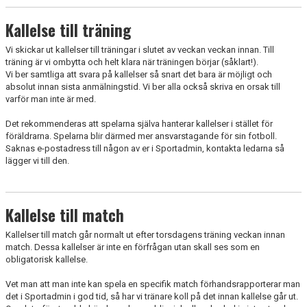
FÖRÄLDRAINFO
Kallelse till träning
LAGSPONSORER
Vi skickar ut kallelser till träningar i slutet av veckan veckan innan. Till
träning är vi ombytta och helt klara när träningen börjar (såklart!).
INSTAGRAM
Vi ber samtliga att svara på kallelser så snart det bara är möjligt och
absolut innan sista anmälningstid. Vi ber alla också skriva en orsak till
MIN FOTBOLL
varför man inte är med.
Det rekommenderas att spelarna själva hanterar kallelser i stället för
föräldrarna. Spelarna blir därmed mer ansvarstagande för sin fotboll.
Saknas e-postadress till någon av er i Sportadmin, kontakta ledarna så
lägger vi till den.
Kallelse till match
Kallelser till match går normalt ut efter torsdagens träning veckan innan
match. Dessa kallelser är inte en förfrågan utan skall ses som en
obligatorisk kallelse.
Vet man att man inte kan spela en specifik match förhandsrapporterar man
det i Sportadmin i god tid, så har vi tränare koll på det innan kallelse går ut.