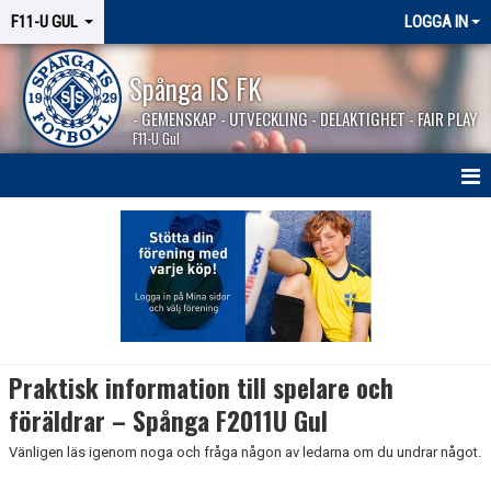
F11-U GUL
LOGGA IN
Spånga IS FK
- GEMENSKAP - UTVECKLING - DELAKTIGHET - FAIR PLAY
F11-U Gul
HEM
NYHETER
KALENDER
MATCHER
Praktisk information till spelare och
TRUPPEN
föräldrar – Spånga F2011U Gul
Vänligen läs igenom noga och fråga någon av ledarna om du undrar något.
KONTAKT