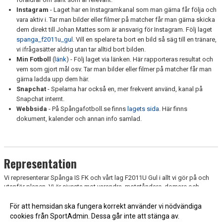
Instagram
- Laget har en Instagramkanal som man gärna får följa och
vara aktiv i. Tar man bilder eller filmer på matcher får man gärna skicka
dem direkt till Johan Mattes som är ansvarig för Instagram. Följ laget
spanga_f2011u_gul
. Vill en spelare ta bort en bild så säg till en tränare,
vi ifrågasätter aldrig utan tar alltid bort bilden.
Min Fotboll
(
länk
) - Följ laget via länken. Här rapporteras resultat och
vem som gjort mål osv. Tar man bilder eller filmer på matcher får man
gärna ladda upp dem här.
Snapchat
- Spelarna har också en, mer frekvent använd, kanal på
Snapchat internt.
Webbsida
- På Spångafotboll.se finns
lagets sida
. Här finns
dokument, kalender och annan info samlad.
Representation
Vi representerar Spånga IS FK och vårt lag F2011U Gul i allt vi gör på och
utanför planen. Vi är sjyssta mot varandra, motståndare, domare och
publik! Det gäller förstås både spelare och tränare men även föräldrar.
Har ni frågor? Tveka inte att kontakta någon av oss i ledarstaben.
För att hemsidan ska fungera korrekt använder vi nödvändiga
cookies från SportAdmin. Dessa går inte att stänga av.