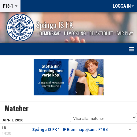
F18-1
LOGGA IN
Spånga IS FK
- GEMENSKAP - UTVECKLING - DELAKTIGHET - FAIR PLAY
HEM
NYHETER
KALENDER
MATCHER
Matcher
KONTAKT
APRIL 2026
BILDGALLERI
18
Spånga IS FK 1
- IF Brommapojkarna F18-6
-
14:00