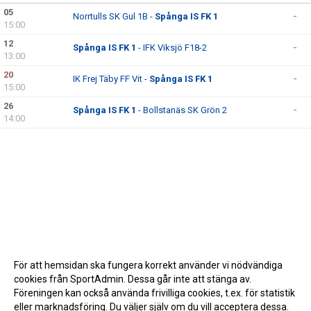
05
Norrtulls SK Gul 1B -
Spånga IS FK 1
-
15:00
12
Spånga IS FK 1
- IFK Viksjö F18-2
-
13:00
20
IK Frej Täby FF Vit -
Spånga IS FK 1
-
15:00
26
Spånga IS FK 1
- Bollstanäs SK Grön 2
-
14:00
För att hemsidan ska fungera korrekt använder vi nödvändiga
cookies från SportAdmin. Dessa går inte att stänga av.
Föreningen kan också använda frivilliga cookies, t.ex. för statistik
eller marknadsföring. Du väljer själv om du vill acceptera dessa.