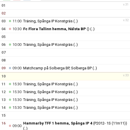
BILDGALLERI
v.31
01
02
DOKUMENT
v.32
03
11:00
Träning, Spånga IP Konstgräs
(..)
KONTAKT
04
10:30
Fc Flora Tallinn hemma, Nälsta BP
()
(..)
05
06
10:00
Träning, Spånga IP Konstgräs
(..)
07
08
09
09:00
Matchcamp på Solberga BP, Solberga BP
(..)
v.33
10
11
15:30
Träning, Spånga IP Konstgräs
(..)
12
15:30
Träning, Spånga IP Konstgräs
(..)
13
15:30
Träning, Spånga IP Konstgräs
(..)
14
15:30
Träning, Spånga IP Konstgräs
(..)
15
16
Hammarby TFF 1 hemma, Spånga IP 4
(P2012- 1S (11m11))
09:00
(..)