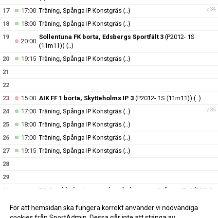
v.34
17
17:00
Träning, Spånga IP Konstgräs
(..)
18
18:00
Träning, Spånga IP Konstgräs
(..)
19
Sollentuna FK borta, Edsbergs Sportfält 3
(P2012- 1S
20:00
(11m11))
(..)
20
19:15
Träning, Spånga IP Konstgräs
(..)
21
22
23
15:00
AIK FF 1 borta, Skytteholms IP 3
(P2012- 1S (11m11))
(..)
v.35
24
17:00
Träning, Spånga IP Konstgräs
(..)
25
18:00
Träning, Spånga IP Konstgräs
(..)
26
17:00
Träning, Spånga IP Konstgräs
(..)
27
19:15
Träning, Spånga IP Konstgräs
(..)
28
29
30
FC Stockholm Internazionale hemma, Spånga IP 4
(P2012-
16:30
1S (11m11))
(..)
För att hemsidan ska fungera korrekt använder vi nödvändiga
v.36
31
17:00
Träning, Spånga IP Konstgräs
(..)
cookies från SportAdmin. Dessa går inte att stänga av.