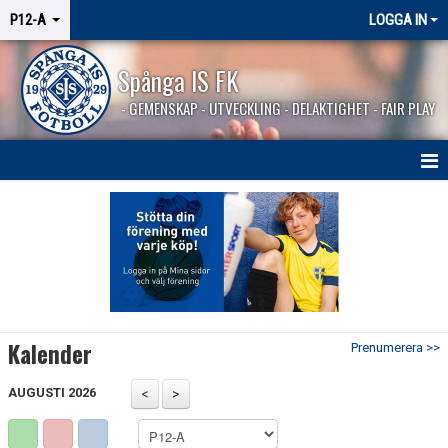
P12-A
LOGGA IN
Spånga IS FK
- GEMENSKAP - UTVECKLING - DELAKTIGHET - FAIR PLAY
HEM
NYHETER
KALENDER
MATCHER
Kalender
Prenumerera >>
TRUPPEN
AUGUSTI 2026
LAGSPONSORER