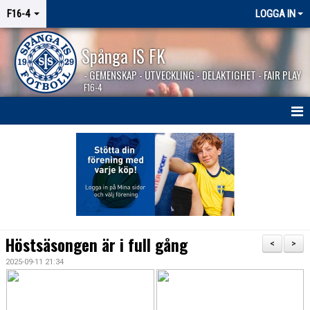
F16-4
LOGGA IN
Spånga IS FK
- GEMENSKAP - UTVECKLING - DELAKTIGHET - FAIR PLAY
F16-4
HEM
NYHETER
KALENDER
MATCHER
Höstsäsongen är i full gång
<
>
KONTAKT
2025-09-11 21:34
SPONSORER