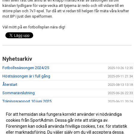
men även fast det ännu är en knapp månad kvar av säsongen så blir
känslan tydligare för varje vecka att tjejerna är redo och vill vidare till en
större plan och 7v7-spel. Tur då att vi redan till helgen får mäta våra krafter
mot BP i just den spelformen.
Väl mött på en fotbollsplan nära dig!
Nyhetsarkiv
Fotbollssäsongen 2024/25
2025-10-26 12:35
Höstsäsongen är i full gång
2025-09-11 21:34
Återstart
2025-08-13 13:18
Sommaravslutning
2025-06-26 22:33
Träningsrapport 10 juni 2025
2025-06-11 20:24
Vårsäsongen 2025
2025-06-08 19:51
För att hemsidan ska fungera korrekt använder vi nödvändiga
FCH Tjejcup 2025 - Lagets första 7-mannamatcher
2025-06-07
cookies från SportAdmin. Dessa går inte att stänga av.
Föreningen kan också använda frivilliga cookies, t.ex. för statistik
eller marknadsföring. Du väljer själv om du vill acceptera dessa.