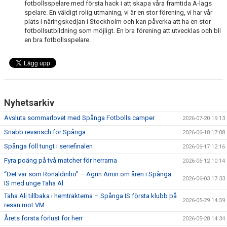
fotbollsspelare med första hack i att skapa våra framtida A-lags
spelare. En väldigt rolig utmaning, vi är en stor förening, vi har vår
plats i näringskedjan i Stockholm och kan påverka att ha en stor
fotbollsutbildning som möjligt. En bra förening att utvecklas och bli
en bra fotbollsspelare.
Nyhetsarkiv
Avsluta sommarlovet med Spånga Fotbolls camper
2026-07-20 19:13
Snabb revansch för Spånga
2026-06-18 17:08
Spånga föll tungt i seriefinalen
2026-06-17 12:16
Fyra poäng på två matcher för herrarna
2026-06-12 10:14
“Det var som Ronaldinho” – Agrin Amin om åren i Spånga
2026-06-03 17:33
IS med unge Taha Al
Taha Ali tillbaka i hemtrakterna – Spånga IS första klubb på
2026-05-29 14:59
resan mot VM
Årets första förlust för herr
2026-05-28 14:34