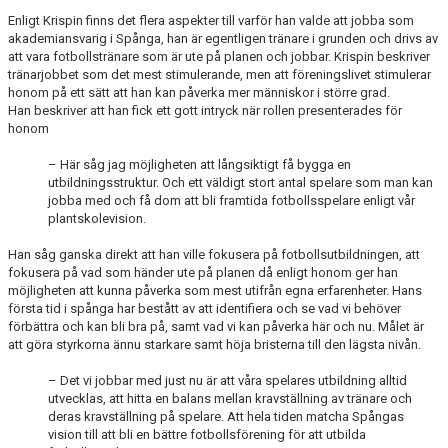
Enligt Krispin finns det flera aspekter till varför han valde att jobba som
akademiansvarig i Spånga, han är egentligen tränare i grunden och drivs av
att vara fotbollstränare som är ute på planen och jobbar. Krispin beskriver
tränarjobbet som det mest stimulerande, men att föreningslivet stimulerar
honom på ett sätt att han kan påverka mer människor i större grad.
Han beskriver att han fick ett gott intryck när rollen presenterades för
honom
– Här såg jag möjligheten att långsiktigt få bygga en
utbildningsstruktur. Och ett väldigt stort antal spelare som man kan
jobba med och få dom att bli framtida fotbollsspelare enligt vår
plantskolevision.
Han såg ganska direkt att han ville fokusera på fotbollsutbildningen, att
fokusera på vad som händer ute på planen då enligt honom ger han
möjligheten att kunna påverka som mest utifrån egna erfarenheter. Hans
första tid i spånga har bestått av att identifiera och se vad vi behöver
förbättra och kan bli bra på, samt vad vi kan påverka här och nu. Målet är
att göra styrkorna ännu starkare samt höja bristerna till den lägsta nivån.
– Det vi jobbar med just nu är att våra spelares utbildning alltid
utvecklas, att hitta en balans mellan kravställning av tränare och
deras kravställning på spelare. Att hela tiden matcha Spångas
vision till att bli en bättre fotbollsförening för att utbilda