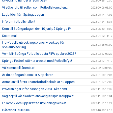
Utveckling när det är som bäst!
2023-09-26 10:30
Vi söker dig till rollen som Fotbollskonsulent!
2023-09-06 06:00
Lagbilder från Spångadagen
2023-08-14 14:02
Info om fotbollshallen!
2023-07-24 13:31
Kom till Spångadagen den 10 juni på Spånga IP!
2023-05-30 15:00
Scam-mail
2023-04-12 11:19
Individuella utvecklingsplaner – verktyg för
2023-03-28 07:00
spelarutveckling
Vem blir Spånga Fotbolls bästa FIFA spelare 2023?
2023-03-27 09:29
Spånga Fotboll stärker arbetet med Fotbollsfys!
2023-03-17 14:10
Välkomna till årsmötet!
2023-02-13 08:00
Är du Spångas bästa FIFA spelare?
2023-01-18 16:07
Anmälan till årets knattefotbollsskola är nu öppen!
2023-01-17 12:02
Provträningar inför säsongen 2023- Akademi
2022-11-25 16:32
Säg hej till vår akademiansvarig Krispin Kouppala!
2022-11-18 16:04
En lärorik och uppskattad utbildningsvecka!
2022-11-11 16:21
Gåfotboll i full rulle!
2022-10-20 14:15