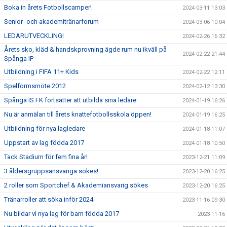
Boka in årets Fotbollscamper!
2024-03-11 13:03
Senior- och akademitränarforum
2024-03-06 10:04
LEDARUTVECKLING!
2024-02-26 16:32
Årets sko, kläd & handskprovning ägde rum nu ikväll på
2024-02-22 21:44
Spånga IP
Utbildning i FIFA 11+ Kids
2024-02-22 12:11
Spelformsmöte 2012
2024-02-12 13:30
Spånga IS FK fortsätter att utbilda sina ledare
2024-01-19 16:26
Nu är anmälan till årets knattefotbollsskola öppen!
2024-01-19 16:25
Utbildning för nya lagledare
2024-01-18 11:07
Uppstart av lag födda 2017
2024-01-18 10:50
Tack Stadium för fem fina år!
2023-12-21 11:09
3 åldersgruppsansvariga sökes!
2023-12-20 16:25
2 roller som Sportchef & Akademiansvarig sökes
2023-12-20 16:25
Tränarroller att söka inför 2024
2023-11-16 09:30
Nu bildar vi nya lag för barn födda 2017
2023-11-16