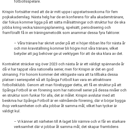
fotbollsspelare.
Krispin fortsätter med att de är mitt uppe i uppstartsveckorna för fem
pojkakademilag. Nästa helg har de en konferens för alla akademitränare,
där fokus kommer ligga på att sätta målsättningar och struktur hur de ska
jobba kring vecka/säsongsplanering, spelsätt, periodisering och
framförallt få in en träningsmetodik som anammar dessa fyra faktorer.
– Våra tränare har skrivit under på att vi höjer ribban lite för nästa år
och min kravställning kommer bli högre mot våra tränare, vilket
betyder att jag behöver ge ut verktygen för att de ska klara av det.
Kontraktet sträcker sig över 2023 och nästa år är ett väldigt spännande år
då vi har tappat våra nationella serier, men för Krispin är det en god
utmaning. För honom kommer det viktigaste vara att ta tillbaka dessa
platser i seriespelet så att Spånga Fotboll kan vara en attraktivare
fotbollsklubb. Genom att man förebygger detta, att få en struktur på att
Spånga Fotboll är en förening som har nationell serier på dessa nivåer och
en struktur som funkar för alla, det är målet. Krispin avslutar med att
beskriva hur Spånga Fotboll är en välmående förening, där vi börjar bygga
ihop verksamheten och alla jobbar åt samma mål, vilket han tycker är
väldigt kul.
– ­Vi känner att närheten till A-laget blir närmre och vi får en starkare
verksamhet där vi jobbar åt samma mål, det skapar framtidens