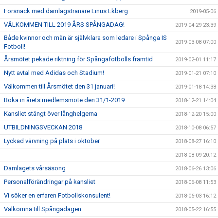
Försnack med damlagstränare Linus Ekberg
2019-05-06
VÄLKOMMEN TILL 2019 ÅRS SPÅNGADAG!
2019-04-29 23:39
Både kvinnor och män är självklara som ledare i Spånga IS
2019-03-08 07:00
Fotboll!
Årsmötet pekade riktning för Spångafotbolls framtid
2019-02-01 11:17
Nytt avtal med Adidas och Stadium!
2019-01-21 07:10
Välkommen till Årsmötet den 31 januari!
2019-01-18 14:38
Boka in årets medlemsmöte den 31/1-2019
2018-12-21 14:04
Kansliet stängt över långhelgerna
2018-12-20 15:00
UTBILDNINGSVECKAN 2018
2018-10-08 06:57
Lyckad värvning på plats i oktober
2018-08-27 16:10
2018-08-09 20:12
Damlagets vårsäsong
2018-06-26 13:06
Personalförändringar på kansliet
2018-06-08 11:53
Vi söker en erfaren Fotbollskonsulent!
2018-06-03 16:12
Välkomna till Spångadagen
2018-05-22 16:55