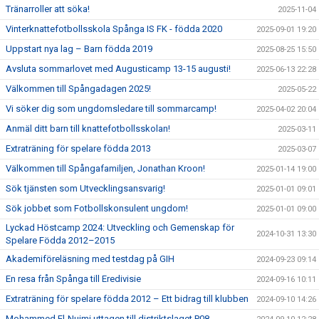
Tränarroller att söka!
2025-11-04
Vinterknattefotbollsskola Spånga IS FK - födda 2020
2025-09-01 19:20
Uppstart nya lag – Barn födda 2019
2025-08-25 15:50
Avsluta sommarlovet med Augusticamp 13-15 augusti!
2025-06-13 22:28
Välkommen till Spångadagen 2025!
2025-05-22
Vi söker dig som ungdomsledare till sommarcamp!
2025-04-02 20:04
Anmäl ditt barn till knattefotbollsskolan!
2025-03-11
Extraträning för spelare födda 2013
2025-03-07
Välkommen till Spångafamiljen, Jonathan Kroon!
2025-01-14 19:00
Sök tjänsten som Utvecklingsansvarig!
2025-01-01 09:01
Sök jobbet som Fotbollskonsulent ungdom!
2025-01-01 09:00
Lyckad Höstcamp 2024: Utveckling och Gemenskap för
2024-10-31 13:30
Spelare Födda 2012–2015
Akademiföreläsning med testdag på GIH
2024-09-23 09:14
En resa från Spånga till Eredivisie
2024-09-16 10:11
Extraträning för spelare födda 2012 – Ett bidrag till klubben
2024-09-10 14:26
Mohammed El-Nuimi uttagen till distriktslaget P08