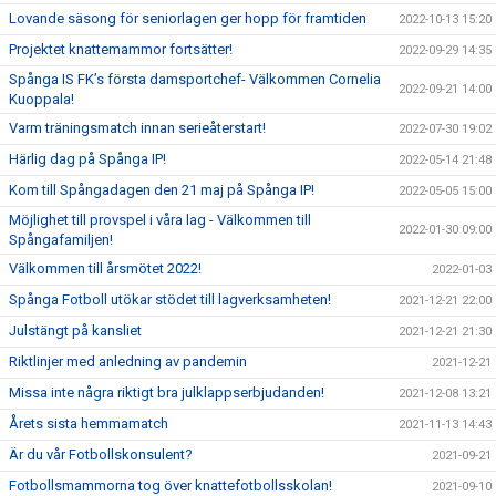
Lovande säsong för seniorlagen ger hopp för framtiden
2022-10-13 15:20
Projektet knattemammor fortsätter!
2022-09-29 14:35
Spånga IS FK’s första damsportchef- Välkommen Cornelia
2022-09-21 14:00
Kuoppala!
Varm träningsmatch innan serieåterstart!
2022-07-30 19:02
Härlig dag på Spånga IP!
2022-05-14 21:48
Kom till Spångadagen den 21 maj på Spånga IP!
2022-05-05 15:00
Möjlighet till provspel i våra lag - Välkommen till
2022-01-30 09:00
Spångafamiljen!
Välkommen till årsmötet 2022!
2022-01-03
Spånga Fotboll utökar stödet till lagverksamheten!
2021-12-21 22:00
Julstängt på kansliet
2021-12-21 21:30
Riktlinjer med anledning av pandemin
2021-12-21
Missa inte några riktigt bra julklappserbjudanden!
2021-12-08 13:21
Årets sista hemmamatch
2021-11-13 14:43
Är du vår Fotbollskonsulent?
2021-09-21
Fotbollsmammorna tog över knattefotbollsskolan!
2021-09-10