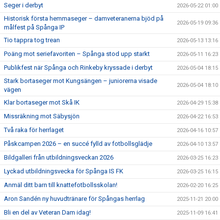
Seger i derbyt
2026-05-22 01:00
Historisk första hemmaseger – damveteranerna bjöd på
2026-05-19 09:36
målfest på Spånga IP
Tio tappra tog trean
2026-05-13 13:16
Poäng mot seriefavoriten – Spånga stod upp starkt
2026-05-11 16:23
Publikfest när Spånga och Rinkeby kryssade i derbyt
2026-05-04 18:15
Stark bortaseger mot Kungsängen – juniorerna visade
2026-05-04 18:10
vägen
Klar bortaseger mot Skå IK
2026-04-29 15:38
Missräkning mot Säbysjön
2026-04-22 16:53
Två raka för herrlaget
2026-04-16 10:57
Påskcampen 2026 – en succé fylld av fotbollsglädje
2026-04-10 13:57
Bildgalleri från utbildningsveckan 2026
2026-03-25 16:23
Lyckad utbildningsvecka för Spånga IS FK
2026-03-25 16:15
Anmäl ditt barn till knattefotbollsskolan!
2026-02-20 16:25
Aron Sandén ny huvudtränare för Spångas herrlag
2025-11-21 20:00
Bli en del av Veteran Dam idag!
2025-11-09 16:41