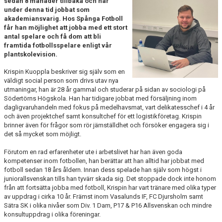
sedan 8 månader tillbaka och har
under denna tid jobbat som
akademiansvarig. Hos Spånga Fotboll
får han möjlighet att jobba med ett stort
antal spelare och få dom att bli
framtida fotbollsspelare enligt vår
plantskolevision.
Krispin Kuoppla beskriver sig själv som en
väldigt social person som drivs utav nya
utmaningar, han är 28 år gammal och studerar på sidan av sociologi på
Södertörns Högskola. Han har tidigare jobbat med försäljning inom
dagligvaruhandeln med fokus på medelhavsmat, vart delikatesschef i 4 år
och även projektchef samt konsultchef för ett logistikföretag. Krispin
brinner även för frågor som rör jämställdhet och försöker engagera sig i
det så mycket som möjligt.
Förutom en rad erfarenheter ute i arbetslivet har han även goda
kompetenser inom fotbollen, han berättar att han alltid har jobbat med
fotboll sedan 18 års åldern. Innan dess spelade han själv som högst i
juniorallsvenskan tills han tyvärr skada sig. Det stoppade dock inte honom
från att fortsätta jobba med fotboll, Krispin har vart tränare med olika typer
av uppdrag i cirka 10 år. Främst inom Vasalunds IF, FC Djursholm samt
Sätra SK i olika nivåer som Div. 1 Dam, P17 & P16 Allsvenskan och mindre
konsultuppdrag i olika föreningar.