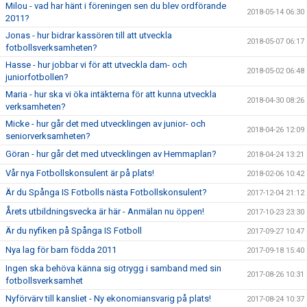
Milou - vad har hänt i föreningen sen du blev ordförande
2018-05-14 06:30
2011?
Jonas - hur bidrar kassören till att utveckla
2018-05-07 06:17
fotbollsverksamheten?
Hasse - hur jobbar vi för att utveckla dam- och
2018-05-02 06:48
juniorfotbollen?
Maria - hur ska vi öka intäkterna för att kunna utveckla
2018-04-30 08:26
verksamheten?
Micke - hur går det med utvecklingen av junior- och
2018-04-26 12:09
seniorverksamheten?
Göran - hur går det med utvecklingen av Hemmaplan?
2018-04-24 13:21
Vår nya Fotbollskonsulent är på plats!
2018-02-06 10:42
Är du Spånga IS Fotbolls nästa Fotbollskonsulent?
2017-12-04 21:12
Årets utbildningsvecka är här - Anmälan nu öppen!
2017-10-23 23:30
Är du nyfiken på Spånga IS Fotboll
2017-09-27 10:47
Nya lag för barn födda 2011
2017-09-18 15:40
Ingen ska behöva känna sig otrygg i samband med sin
2017-08-26 10:31
fotbollsverksamhet
Nyförvärv till kansliet - Ny ekonomiansvarig på plats!
2017-08-24 10:37