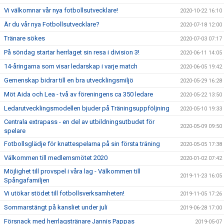
Vi välkomnar vår nya fotbollsutvecklare!
2020-10-22 16:10
Är du vår nya Fotbollsutvecklare?
2020-07-18 12:00
Tränare sökes
2020-07-03 07:17
På söndag startar herrlaget sin resa i division 3!
2020-06-11 14:05
14-åringarna som visar ledarskap i varje match
2020-06-05 19:42
Gemenskap bidrar till en bra utvecklingsmiljö
2020-05-29 16:28
Möt Aida och Lea - två av föreningens ca 350 ledare
2020-05-22 13:50
Ledarutvecklingsmodellen bjuder på Träningsuppföljning
2020-05-10 19:33
Centrala extrapass - en del av utbildningsutbudet för
2020-05-09 09:50
spelare
Fotbollsglädje för knattespelarna på sin första träning
2020-05-05 17:38
Välkommen till medlemsmötet 2020
2020-01-02 07:42
Möjlighet till provspel i våra lag - Välkommen till
2019-11-23 16:05
Spångafamiljen
Vi utökar stödet till fotbollsverksamheten!
2019-11-05 17:26
Sommarstängt på kansliet under juli
2019-06-28 17:00
Försnack med herrlagstränare Jannis Pappas
2019-05-07