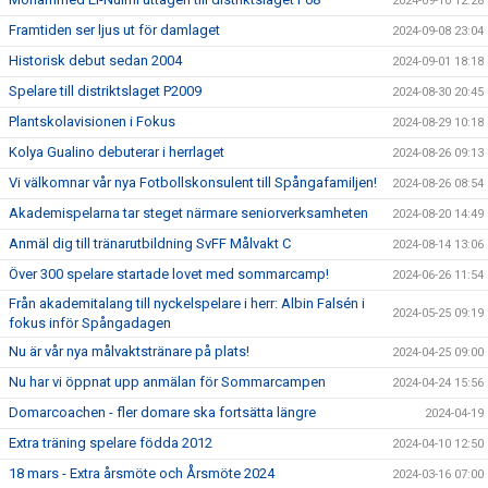
2024-09-10 12:28
Framtiden ser ljus ut för damlaget
2024-09-08 23:04
Historisk debut sedan 2004
2024-09-01 18:18
Spelare till distriktslaget P2009
2024-08-30 20:45
Plantskolavisionen i Fokus
2024-08-29 10:18
Kolya Gualino debuterar i herrlaget
2024-08-26 09:13
Vi välkomnar vår nya Fotbollskonsulent till Spångafamiljen!
2024-08-26 08:54
Akademispelarna tar steget närmare seniorverksamheten
2024-08-20 14:49
Anmäl dig till tränarutbildning SvFF Målvakt C
2024-08-14 13:06
Över 300 spelare startade lovet med sommarcamp!
2024-06-26 11:54
Från akademitalang till nyckelspelare i herr: Albin Falsén i
2024-05-25 09:19
fokus inför Spångadagen
Nu är vår nya målvaktstränare på plats!
2024-04-25 09:00
Nu har vi öppnat upp anmälan för Sommarcampen
2024-04-24 15:56
Domarcoachen - fler domare ska fortsätta längre
2024-04-19
Extra träning spelare födda 2012
2024-04-10 12:50
18 mars - Extra årsmöte och Årsmöte 2024
2024-03-16 07:00