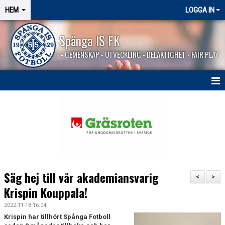
HEM
LOGGA IN
Spånga IS FK
- GEMENSKAP - UTVECKLING - DELAKTIGHET - FAIR PLAY
HEM
SPÅNGASHOP
Säg hej till vår akademiansvarig
<
>
Krispin Kouppala!
2022-11-18 16:04
Krispin har tillhört Spånga Fotboll