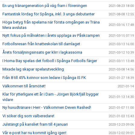
En ung tränargeneration på väg fram i föreningen
2021-08-23 18:00
Fantastisk lördag för Spånga, inkl. 3 unga debutanter
2021-08-08 12:55
Höga betyg från spelarna när första omgången av Träna
2021-03-16 17:48
Mera avslutas
Nytt fokus på målvakten i årets upplaga av Påskcampen
2021-03-15 07:19
Fotbollsresan från knatteskolan till damlaget
2021-03-13 16:00
Årets försäljningsinsats ger klirr i lagkassorna
2021-03-12 10:39
I Homa Bay spelas det fotboll i Spånga Fotbolls färger
2021-03-11 13:48
Mixade lag skapar spelarutveckling
2021-03-08 14:56
Från 8 till 45% kvinnor som ledare i Spånga IS FK
2021-01-27 18:39
Välkommen till årsmötet!
2021-01-14
Klar för ytterligare ett år i Dam - Jörgen Björkfjäll bygger
2021-01-13 14:30
vidare
Ny huvudtränare i Herr - Välkommen Deven Rashed!
2021-01-07 11:00
Vi söker dig som valberedare!
2021-01-03 15:43
Julstängt på kansliet fram till 4 januari
2020-12-23 09:06
Vår e-post har nu kommit igång igen!
2020-12-02 09:01