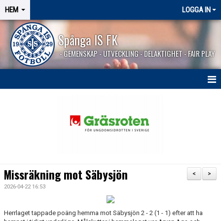
HEM
LOGGA IN
Spånga IS FK
- GEMENSKAP - UTVECKLING - DELAKTIGHET - FAIR PLAY
HEM
SPÅNGASHOP
Missräkning mot Säbysjön
<
>
2026-04-22 16:53
Herrlaget tappade poäng hemma mot Säbysjön 2 - 2 (1 - 1) efter att ha