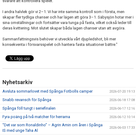
svårare att kontrollera spelet.
I andra halvlek gör vi 2–1. Vi har inte samma kontroll som i första, men
skapar fler tydliga chanser och har lägen att göra 3–1. Säbysjön hotar mer i
sina omställningar och fortsätter vara tunga på fasta, vilket också leder till
deras kvittering. Mot slutet skapar båda lagen chanser utan att avgöra.
Sammanfattningsvis behöver vi utveckla vårt djupledshot, bli mer
konsekventa i försvarsspelet och hantera fasta situationer bättre."
Nyhetsarkiv
Avsluta sommarlovet med Spånga Fotbolls camper
2026-07-20 19:13
Snabb revansch för Spånga
2026-06-18 17:08
Spånga föll tungt i seriefinalen
2026-06-17 12:16
Fyra poäng på två matcher för herrarna
2026-06-12 10:14
“Det var som Ronaldinho” – Agrin Amin om åren i Spånga
2026-06-03 17:33
IS med unge Taha Al