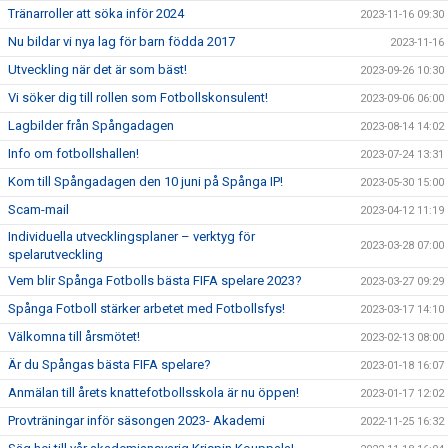
Tränarroller att söka inför 2024
2023-11-16 09:30
Nu bildar vi nya lag för barn födda 2017
2023-11-16
Utveckling när det är som bäst!
2023-09-26 10:30
Vi söker dig till rollen som Fotbollskonsulent!
2023-09-06 06:00
Lagbilder från Spångadagen
2023-08-14 14:02
Info om fotbollshallen!
2023-07-24 13:31
Kom till Spångadagen den 10 juni på Spånga IP!
2023-05-30 15:00
Scam-mail
2023-04-12 11:19
Individuella utvecklingsplaner – verktyg för
2023-03-28 07:00
spelarutveckling
Vem blir Spånga Fotbolls bästa FIFA spelare 2023?
2023-03-27 09:29
Spånga Fotboll stärker arbetet med Fotbollsfys!
2023-03-17 14:10
Välkomna till årsmötet!
2023-02-13 08:00
Är du Spångas bästa FIFA spelare?
2023-01-18 16:07
Anmälan till årets knattefotbollsskola är nu öppen!
2023-01-17 12:02
Provträningar inför säsongen 2023- Akademi
2022-11-25 16:32