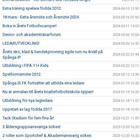
Extra träning spelare födda 2012
2024-04-10 12:50
18 mars - Extra årsmöte och Årsmöte 2024
2024-03-16 07:00
Boka in årets Fotbollscamper!
2024-03-11 13:03
Senior- och akademitränarforum
2024-03-06 10:04
LEDARUTVECKLING!
2024-02-26 16:32
Årets sko, kläd & handskprovning ägde rum nu ikväll på
2024-02-22 21:44
Spånga IP
Utbildning i FIFA 11+ Kids
2024-02-22 12:11
Spelformsmöte 2012
2024-02-12 13:30
Spånga IS FK fortsätter att utbilda sina ledare
2024-01-19 16:26
Nu är anmälan till årets knattefotbollsskola öppen!
2024-01-19 16:25
Utbildning för nya lagledare
2024-01-18 11:07
Uppstart av lag födda 2017
2024-01-18 10:50
Tack Stadium för fem fina år!
2023-12-21 11:09
3 åldersgruppsansvariga sökes!
2023-12-20 16:25
2 roller som Sportchef & Akademiansvarig sökes
2023-12-20 16:25