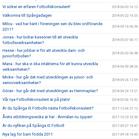
Vi söker en erfaren Fotbollskonsulent!
2018-06-03 16:12
Välkomna till Spångadagen
2018-05-22 16:55
Milou - vad har hänt i föreningen sen du blev ordförande
2018-05-14 06:30
2011?
Jonas - hur bidrar kassören till att utveckla
2018-05-07 06:17
fotbollsverksamheten?
Hasse - hur jobbar vi för att utveckla dam- och
2018-05-02 06:48
juniorfotbollen?
Maria - hur ska vi öka intäkterna för att kunna utveckla
2018-04-30 08:26
verksamheten?
Micke - hur går det med utvecklingen av junior- och
2018-04-26 12:09
seniorverksamheten?
Göran - hur går det med utvecklingen av Hemmaplan?
2018-04-24 13:21
Vår nya Fotbollskonsulent är på plats!
2018-02-06 10:42
Är du Spånga IS Fotbolls nästa Fotbollskonsulent?
2017-12-04 21:12
Årets utbildningsvecka är här - Anmälan nu öppen!
2017-10-23 23:30
Är du nyfiken på Spånga IS Fotboll
2017-09-27 10:47
Nya lag för barn födda 2011
2017-09-18 15:40