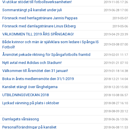
Vi utökar stödet till fotbollsverksamheten!
2019-11-05 17:26
Sommarstängt på kansliet under juli
2019-06-28 17:00
Försnack med herrlagstränare Jannis Pappas
2019-05-07
Försnack med damlagstränare Linus Ekberg
2019-05-06
VÄLKOMMEN TILL 2019 ÅRS SPÅNGADAG!
2019-04-29 23:39
Både kvinnor och män är självklara som ledare i Spånga IS
2019-03-08 07:00
Fotboll!
Årsmötet pekade riktning för Spångafotbolls framtid
2019-02-01 11:17
Nytt avtal med Adidas och Stadium!
2019-01-21 07:10
Välkommen till Årsmötet den 31 januari!
2019-01-18 14:38
Boka in årets medlemsmöte den 31/1-2019
2018-12-21 14:04
Kansliet stängt över långhelgerna
2018-12-20 15:00
UTBILDNINGSVECKAN 2018
2018-10-08 06:57
Lyckad värvning på plats i oktober
2018-08-27 16:10
2018-08-09 20:12
Damlagets vårsäsong
2018-06-26 13:06
Personalförändringar på kansliet
2018-06-08 11:53