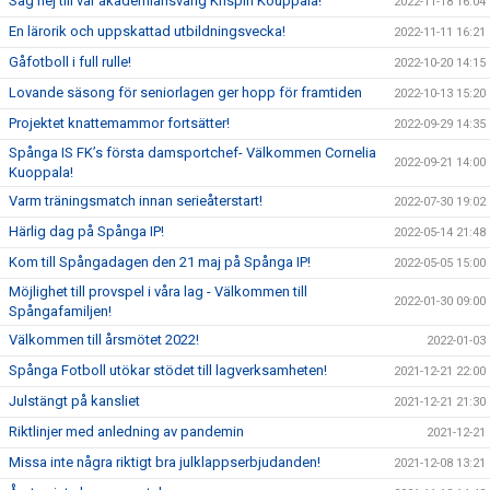
Säg hej till vår akademiansvarig Krispin Kouppala!
2022-11-18 16:04
En lärorik och uppskattad utbildningsvecka!
2022-11-11 16:21
Gåfotboll i full rulle!
2022-10-20 14:15
Lovande säsong för seniorlagen ger hopp för framtiden
2022-10-13 15:20
Projektet knattemammor fortsätter!
2022-09-29 14:35
Spånga IS FK’s första damsportchef- Välkommen Cornelia
2022-09-21 14:00
Kuoppala!
Varm träningsmatch innan serieåterstart!
2022-07-30 19:02
Härlig dag på Spånga IP!
2022-05-14 21:48
Kom till Spångadagen den 21 maj på Spånga IP!
2022-05-05 15:00
Möjlighet till provspel i våra lag - Välkommen till
2022-01-30 09:00
Spångafamiljen!
Välkommen till årsmötet 2022!
2022-01-03
Spånga Fotboll utökar stödet till lagverksamheten!
2021-12-21 22:00
Julstängt på kansliet
2021-12-21 21:30
Riktlinjer med anledning av pandemin
2021-12-21
Missa inte några riktigt bra julklappserbjudanden!
2021-12-08 13:21