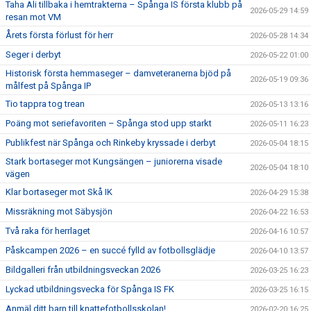
Taha Ali tillbaka i hemtrakterna – Spånga IS första klubb på
2026-05-29 14:59
resan mot VM
Årets första förlust för herr
2026-05-28 14:34
Seger i derbyt
2026-05-22 01:00
Historisk första hemmaseger – damveteranerna bjöd på
2026-05-19 09:36
målfest på Spånga IP
Tio tappra tog trean
2026-05-13 13:16
Poäng mot seriefavoriten – Spånga stod upp starkt
2026-05-11 16:23
Publikfest när Spånga och Rinkeby kryssade i derbyt
2026-05-04 18:15
Stark bortaseger mot Kungsängen – juniorerna visade
2026-05-04 18:10
vägen
Klar bortaseger mot Skå IK
2026-04-29 15:38
Missräkning mot Säbysjön
2026-04-22 16:53
Två raka för herrlaget
2026-04-16 10:57
Påskcampen 2026 – en succé fylld av fotbollsglädje
2026-04-10 13:57
Bildgalleri från utbildningsveckan 2026
2026-03-25 16:23
Lyckad utbildningsvecka för Spånga IS FK
2026-03-25 16:15
Anmäl ditt barn till knattefotbollsskolan!
2026-02-20 16:25