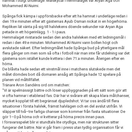
hamnat i tidigt underläge. Målskyttar i hemmalaget var Aryan Aga och
Mohammed Al-Nuimi.
Spånga fick kämpa i uppförsbacke efter att ha hamnat i underläge redan i
den 19:e minuten efter att gästernas Ayub Osman nickat in en högerhörna.
Repliken lät vänta på sig till halvlekens döende sekunder när Aryan Aga
petade in ett högerinlägg. 1 - 1 i paus.
Hemmalaget rivstarade sedan den andra halvleken med ett ledningsmål i
redan i den 49:e minuten. Mohammed Al-Nuimi vann bollen högt och
avslutade säkert. Efter ledningmålet hade Spånga bud på ytterligare mål
flera gånger om men som så ofta i fotboll när man inte får utdelning var det
gästerna som istället kunde kvittera i den 71:a minuten. Återigen efter en
hörna.
De blåvita hade sedan ett vinstmål inne i matchens slutskede men det
målet dömdes bort då domaren ansåg att Spånga hade 12 spelare på
planen vid måltillfället.
Tränare Aron Sandéns ord om matchen:
"Vi är spelmässigt bättre och löser uppbyggnaden på ett sätt som gör att
vi ofta hamnar i etablerad fas. Där har vi svårare att skapa klara målchanser,
mycket kopplat till ett begränsat djupledshot. Vi tar oss ändå till flera
situationer i första halvlek, främst halvlägen och en del avslut utifrån. Vi
släpper till två–tre farliga chanser som kommer från fasta situationer. De
gör 1–0 på hörna och vi kvitterar på hörna precis innan paus.
I försvarsspelet blir vi stundtals lite otydliga, men när strukturen sitter
fungerar det bättre. När vi går fram i press utan tydlig organisation får vi