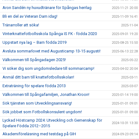
Aron Sandén ny huvudtränare för Spångas herrlag
2025-11-21 20:00
Bli en del av Veteran Dam idag!
2025-11-09 16:41
Tränarroller att söka!
2025-11-04
Vinterknattefotbollsskola Spånga IS FK - födda 2020
2025-09-01 19:20
Uppstart nya lag – Barn födda 2019
2025-08-25 15:50
Avsluta sommarlovet med Augusticamp 13-15 augusti!
2025-06-13 22:28
Välkommen till Spångadagen 2025!
2025-05-22
Vi söker dig som ungdomsledare till sommarcamp!
2025-04-02 20:04
Anmäl ditt barn till knattefotbollsskolan!
2025-03-11
Extraträning för spelare födda 2013
2025-03-07
Välkommen till Spångafamiljen, Jonathan Kroon!
2025-01-14 19:00
Sök tjänsten som Utvecklingsansvarig!
2025-01-01 09:01
Sök jobbet som Fotbollskonsulent ungdom!
2025-01-01 09:00
Lyckad Höstcamp 2024: Utveckling och Gemenskap för
2024-10-31 13:30
Spelare Födda 2012–2015
Akademiföreläsning med testdag på GIH
2024-09-23 09:14