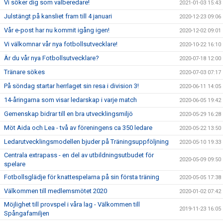
Vi söker dig som valberedare!
2021-01-03 15:43
Julstängt på kansliet fram till 4 januari
2020-12-23 09:06
Vår e-post har nu kommit igång igen!
2020-12-02 09:01
Vi välkomnar vår nya fotbollsutvecklare!
2020-10-22 16:10
Är du vår nya Fotbollsutvecklare?
2020-07-18 12:00
Tränare sökes
2020-07-03 07:17
På söndag startar herrlaget sin resa i division 3!
2020-06-11 14:05
14-åringarna som visar ledarskap i varje match
2020-06-05 19:42
Gemenskap bidrar till en bra utvecklingsmiljö
2020-05-29 16:28
Möt Aida och Lea - två av föreningens ca 350 ledare
2020-05-22 13:50
Ledarutvecklingsmodellen bjuder på Träningsuppföljning
2020-05-10 19:33
Centrala extrapass - en del av utbildningsutbudet för
2020-05-09 09:50
spelare
Fotbollsglädje för knattespelarna på sin första träning
2020-05-05 17:38
Välkommen till medlemsmötet 2020
2020-01-02 07:42
Möjlighet till provspel i våra lag - Välkommen till
2019-11-23 16:05
Spångafamiljen