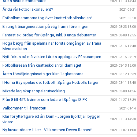
Årets sista hemmamatch
2021-11-13 14:43
Är du vår Fotbollskonsulent?
2021-09-21
Fotbollsmammorna tog över knattefotbollsskolan!
2021-09-10
En ung tränargeneration på väg fram i föreningen
2021-08-23 18:00
Fantastisk lördag för Spånga, inkl. 3 unga debutanter
2021-08-08 12:55
Höga betyg från spelarna när första omgången av Träna
2021-03-16 17:48
Mera avslutas
Nytt fokus på målvakten i årets upplaga av Påskcampen
2021-03-15 07:19
Fotbollsresan från knatteskolan till damlaget
2021-03-13 16:00
Årets försäljningsinsats ger klirr i lagkassorna
2021-03-12 10:39
I Homa Bay spelas det fotboll i Spånga Fotbolls färger
2021-03-11 13:48
Mixade lag skapar spelarutveckling
2021-03-08 14:56
Från 8 till 45% kvinnor som ledare i Spånga IS FK
2021-01-27 18:39
Välkommen till årsmötet!
2021-01-14
Klar för ytterligare ett år i Dam - Jörgen Björkfjäll bygger
2021-01-13 14:30
vidare
Ny huvudtränare i Herr - Välkommen Deven Rashed!
2021-01-07 11:00