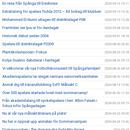
En resa från Spånga till Eredivisie
2024-09-16 10:11
Extraträning för spelare födda 2012 – Ett bidrag till klubben
2024-09-10 14:26
Mohammed El-Nuimi uttagen till distriktslaget P08
2024-09-10 12:28
Framtiden ser ljus ut för damlaget
2024-09-08 23:04
Historisk debut sedan 2004
2024-09-01 18:18
Spelare till distriktslaget P2009
2024-08-30 20:45
Plantskolavisionen i Fokus
2024-08-29 10:18
Kolya Gualino debuterar i herrlaget
2024-08-26 09:13
Vi välkomnar vår nya Fotbollskonsulent till Spångafamiljen!
2024-08-26 08:54
Akademispelarna tar steget närmare seniorverksamheten
2024-08-20 14:49
Anmäl dig till tränarutbildning SvFF Målvakt C
2024-08-14 13:06
Över 300 spelare startade lovet med sommarcamp!
2024-06-26 11:54
Från akademitalang till nyckelspelare i herr: Albin Falsén i
2024-05-25 09:19
fokus inför Spångadagen
Nu är vår nya målvaktstränare på plats!
2024-04-25 09:00
Nu har vi öppnat upp anmälan för Sommarcampen
2024-04-24 15:56
Domarcoachen - fler domare ska fortsätta längre
2024-04-19