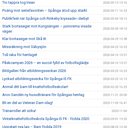
Tio tappra tog trean
2026-05-13 13:16
Poäng mot seriefavoriten – Spånga stod upp starkt
2026-05-11 16:23
Publikfest när Spånga och Rinkeby kryssade i derbyt
2026-05-04 18:15
Stark bortaseger mot Kungsängen – juniorerna visade
2026-05-04 18:10
vägen
Klar bortaseger mot Skå IK
2026-04-29 15:38
Missräkning mot Säbysjön
2026-04-22 16:53
Två raka för herrlaget
2026-04-16 10:57
Påskcampen 2026 – en succé fylld av fotbollsglädje
2026-04-10 13:57
Bildgalleri från utbildningsveckan 2026
2026-03-25 16:23
Lyckad utbildningsvecka för Spånga IS FK
2026-03-25 16:15
Anmäl ditt barn till knattefotbollsskolan!
2026-02-20 16:25
Aron Sandén ny huvudtränare för Spångas herrlag
2025-11-21 20:00
Bli en del av Veteran Dam idag!
2025-11-09 16:41
Tränarroller att söka!
2025-11-04
Vinterknattefotbollsskola Spånga IS FK - födda 2020
2025-09-01 19:20
Uppstart nya lag – Barn födda 2019
2025-08-25 15:50