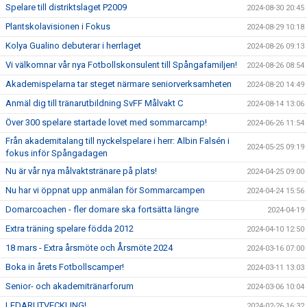
Spelare till distriktslaget P2009
2024-08-30 20:45
Plantskolavisionen i Fokus
2024-08-29 10:18
Kolya Gualino debuterar i herrlaget
2024-08-26 09:13
Vi välkomnar vår nya Fotbollskonsulent till Spångafamiljen!
2024-08-26 08:54
Akademispelarna tar steget närmare seniorverksamheten
2024-08-20 14:49
Anmäl dig till tränarutbildning SvFF Målvakt C
2024-08-14 13:06
Över 300 spelare startade lovet med sommarcamp!
2024-06-26 11:54
Från akademitalang till nyckelspelare i herr: Albin Falsén i
2024-05-25 09:19
fokus inför Spångadagen
Nu är vår nya målvaktstränare på plats!
2024-04-25 09:00
Nu har vi öppnat upp anmälan för Sommarcampen
2024-04-24 15:56
Domarcoachen - fler domare ska fortsätta längre
2024-04-19
Extra träning spelare födda 2012
2024-04-10 12:50
18 mars - Extra årsmöte och Årsmöte 2024
2024-03-16 07:00
Boka in årets Fotbollscamper!
2024-03-11 13:03
Senior- och akademitränarforum
2024-03-06 10:04
LEDARUTVECKLING!
2024-02-26 16:32