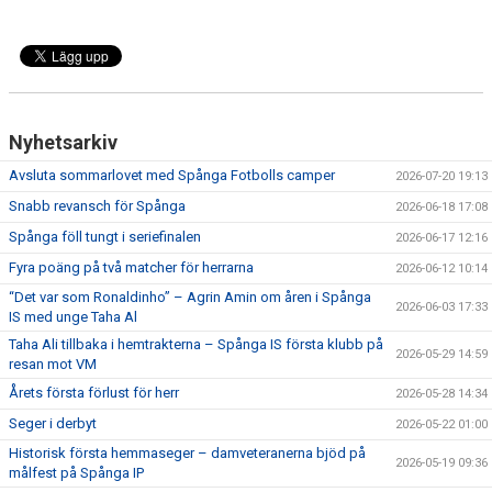
Nyhetsarkiv
Avsluta sommarlovet med Spånga Fotbolls camper
2026-07-20 19:13
Snabb revansch för Spånga
2026-06-18 17:08
Spånga föll tungt i seriefinalen
2026-06-17 12:16
Fyra poäng på två matcher för herrarna
2026-06-12 10:14
“Det var som Ronaldinho” – Agrin Amin om åren i Spånga
2026-06-03 17:33
IS med unge Taha Al
Taha Ali tillbaka i hemtrakterna – Spånga IS första klubb på
2026-05-29 14:59
resan mot VM
Årets första förlust för herr
2026-05-28 14:34
Seger i derbyt
2026-05-22 01:00
Historisk första hemmaseger – damveteranerna bjöd på
2026-05-19 09:36
målfest på Spånga IP