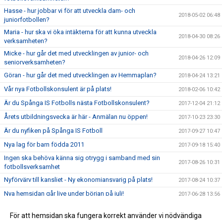
Hasse - hur jobbar vi för att utveckla dam- och
2018-05-02 06:48
juniorfotbollen?
Maria - hur ska vi öka intäkterna för att kunna utveckla
2018-04-30 08:26
verksamheten?
Micke - hur går det med utvecklingen av junior- och
2018-04-26 12:09
seniorverksamheten?
Göran - hur går det med utvecklingen av Hemmaplan?
2018-04-24 13:21
Vår nya Fotbollskonsulent är på plats!
2018-02-06 10:42
Är du Spånga IS Fotbolls nästa Fotbollskonsulent?
2017-12-04 21:12
Årets utbildningsvecka är här - Anmälan nu öppen!
2017-10-23 23:30
Är du nyfiken på Spånga IS Fotboll
2017-09-27 10:47
Nya lag för barn födda 2011
2017-09-18 15:40
Ingen ska behöva känna sig otrygg i samband med sin
2017-08-26 10:31
fotbollsverksamhet
Nyförvärv till kansliet - Ny ekonomiansvarig på plats!
2017-08-24 10:37
Nya hemsidan går live under början på juli!
2017-06-28 13:56
Sommarstängt på kansliet
2017-06-26 12:15
För att hemsidan ska fungera korrekt använder vi nödvändiga
Spånga Fotboll erbjuder öppen fotbollsverksamhet för