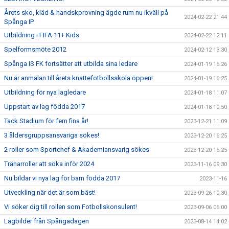
Årets sko, kläd & handskprovning ägde rum nu ikväll på
2024-02-22 21:44
Spånga IP
Utbildning i FIFA 11+ Kids
2024-02-22 12:11
Spelformsmöte 2012
2024-02-12 13:30
Spånga IS FK fortsätter att utbilda sina ledare
2024-01-19 16:26
Nu är anmälan till årets knattefotbollsskola öppen!
2024-01-19 16:25
Utbildning för nya lagledare
2024-01-18 11:07
Uppstart av lag födda 2017
2024-01-18 10:50
Tack Stadium för fem fina år!
2023-12-21 11:09
3 åldersgruppsansvariga sökes!
2023-12-20 16:25
2 roller som Sportchef & Akademiansvarig sökes
2023-12-20 16:25
Tränarroller att söka inför 2024
2023-11-16 09:30
Nu bildar vi nya lag för barn födda 2017
2023-11-16
Utveckling när det är som bäst!
2023-09-26 10:30
Vi söker dig till rollen som Fotbollskonsulent!
2023-09-06 06:00
Lagbilder från Spångadagen
2023-08-14 14:02