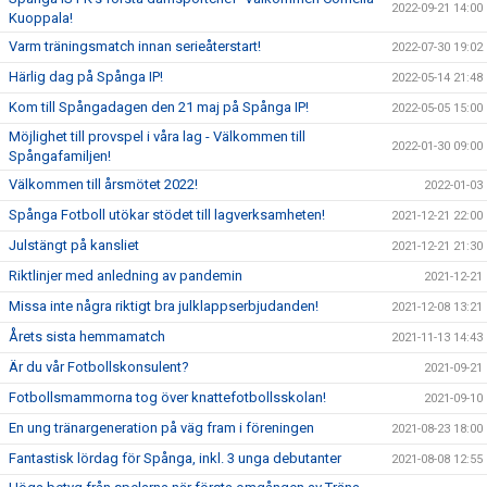
2022-09-21 14:00
Kuoppala!
Varm träningsmatch innan serieåterstart!
2022-07-30 19:02
Härlig dag på Spånga IP!
2022-05-14 21:48
Kom till Spångadagen den 21 maj på Spånga IP!
2022-05-05 15:00
Möjlighet till provspel i våra lag - Välkommen till
2022-01-30 09:00
Spångafamiljen!
Välkommen till årsmötet 2022!
2022-01-03
Spånga Fotboll utökar stödet till lagverksamheten!
2021-12-21 22:00
Julstängt på kansliet
2021-12-21 21:30
Riktlinjer med anledning av pandemin
2021-12-21
Missa inte några riktigt bra julklappserbjudanden!
2021-12-08 13:21
Årets sista hemmamatch
2021-11-13 14:43
Är du vår Fotbollskonsulent?
2021-09-21
Fotbollsmammorna tog över knattefotbollsskolan!
2021-09-10
En ung tränargeneration på väg fram i föreningen
2021-08-23 18:00
Fantastisk lördag för Spånga, inkl. 3 unga debutanter
2021-08-08 12:55