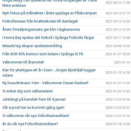
Höga betyg från spelarna när första omgången av Träna
2021-03-16 17:48
Mera avslutas
Nytt fokus på målvakten i årets upplaga av Påskcampen
2021-03-15 07:19
Fotbollsresan från knatteskolan till damlaget
2021-03-13 16:00
Årets försäljningsinsats ger klirr i lagkassorna
2021-03-12 10:39
I Homa Bay spelas det fotboll i Spånga Fotbolls färger
2021-03-11 13:48
Mixade lag skapar spelarutveckling
2021-03-08 14:56
Från 8 till 45% kvinnor som ledare i Spånga IS FK
2021-01-27 18:39
Välkommen till årsmötet!
2021-01-14
Klar för ytterligare ett år i Dam - Jörgen Björkfjäll bygger
2021-01-13 14:30
vidare
Ny huvudtränare i Herr - Välkommen Deven Rashed!
2021-01-07 11:00
Vi söker dig som valberedare!
2021-01-03 15:43
Julstängt på kansliet fram till 4 januari
2020-12-23 09:06
Vår e-post har nu kommit igång igen!
2020-12-02 09:01
Vi välkomnar vår nya fotbollsutvecklare!
2020-10-22 16:10
Är du vår nya Fotbollsutvecklare?
2020-07-18 12:00