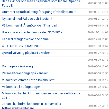
Både kvinnor och män är självklara som ledare i Spånga IS
2019-03-08 07:00
Fotboll!
Årsmötet pekade riktning för Spångafotbolls framtid
2019-02-01 11:17
Nytt avtal med Adidas och Stadium!
2019-01-21 07:10
Välkommen till Årsmötet den 31 januari!
2019-01-18 14:38
Boka in årets medlemsmöte den 31/1-2019
2018-12-21 14:04
Kansliet stängt över långhelgerna
2018-12-20 15:00
UTBILDNINGSVECKAN 2018
2018-10-08 06:57
Lyckad värvning på plats i oktober
2018-08-27 16:10
2018-08-09 20:12
Damlagets vårsäsong
2018-06-26 13:06
Personalförändringar på kansliet
2018-06-08 11:53
Vi söker en erfaren Fotbollskonsulent!
2018-06-03 16:12
Välkomna till Spångadagen
2018-05-22 16:55
Milou - vad har hänt i föreningen sen du blev ordförande
2018-05-14 06:30
2011?
Jonas - hur bidrar kassören till att utveckla
2018-05-07 06:17
fotbollsverksamheten?