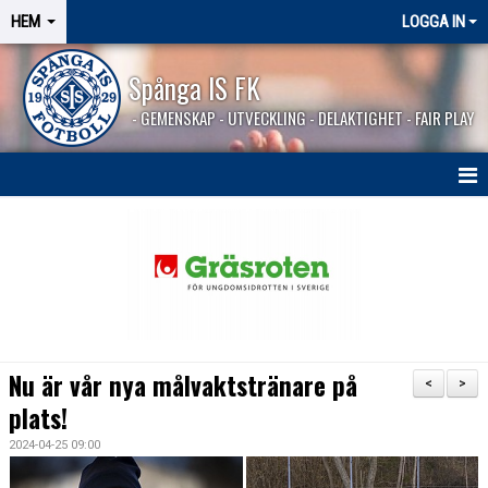
HEM
LOGGA IN
Spånga IS FK
- GEMENSKAP - UTVECKLING - DELAKTIGHET - FAIR PLAY
HEM
SPÅNGASHOP
Nu är vår nya målvaktstränare på
<
>
plats!
2024-04-25 09:00