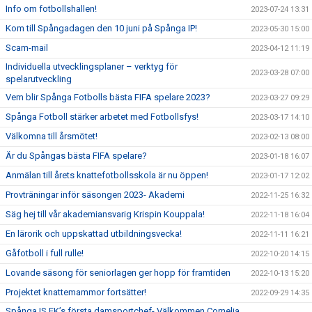
Info om fotbollshallen!
2023-07-24 13:31
Kom till Spångadagen den 10 juni på Spånga IP!
2023-05-30 15:00
Scam-mail
2023-04-12 11:19
Individuella utvecklingsplaner – verktyg för
2023-03-28 07:00
spelarutveckling
Vem blir Spånga Fotbolls bästa FIFA spelare 2023?
2023-03-27 09:29
Spånga Fotboll stärker arbetet med Fotbollsfys!
2023-03-17 14:10
Välkomna till årsmötet!
2023-02-13 08:00
Är du Spångas bästa FIFA spelare?
2023-01-18 16:07
Anmälan till årets knattefotbollsskola är nu öppen!
2023-01-17 12:02
Provträningar inför säsongen 2023- Akademi
2022-11-25 16:32
Säg hej till vår akademiansvarig Krispin Kouppala!
2022-11-18 16:04
En lärorik och uppskattad utbildningsvecka!
2022-11-11 16:21
Gåfotboll i full rulle!
2022-10-20 14:15
Lovande säsong för seniorlagen ger hopp för framtiden
2022-10-13 15:20
Projektet knattemammor fortsätter!
2022-09-29 14:35
Spånga IS FK’s första damsportchef- Välkommen Cornelia