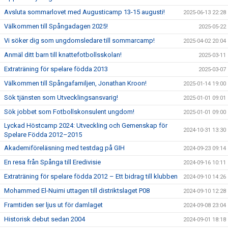
Avsluta sommarlovet med Augusticamp 13-15 augusti!
2025-06-13 22:28
Välkommen till Spångadagen 2025!
2025-05-22
Vi söker dig som ungdomsledare till sommarcamp!
2025-04-02 20:04
Anmäl ditt barn till knattefotbollsskolan!
2025-03-11
Extraträning för spelare födda 2013
2025-03-07
Välkommen till Spångafamiljen, Jonathan Kroon!
2025-01-14 19:00
Sök tjänsten som Utvecklingsansvarig!
2025-01-01 09:01
Sök jobbet som Fotbollskonsulent ungdom!
2025-01-01 09:00
Lyckad Höstcamp 2024: Utveckling och Gemenskap för
2024-10-31 13:30
Spelare Födda 2012–2015
Akademiföreläsning med testdag på GIH
2024-09-23 09:14
En resa från Spånga till Eredivisie
2024-09-16 10:11
Extraträning för spelare födda 2012 – Ett bidrag till klubben
2024-09-10 14:26
Mohammed El-Nuimi uttagen till distriktslaget P08
2024-09-10 12:28
Framtiden ser ljus ut för damlaget
2024-09-08 23:04
Historisk debut sedan 2004
2024-09-01 18:18