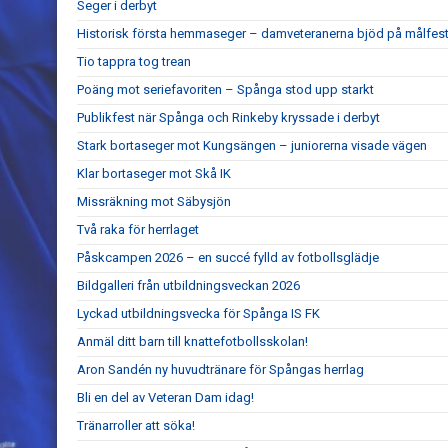
Seger i derbyt
Historisk första hemmaseger – damveteranerna bjöd på målfest
Tio tappra tog trean
Poäng mot seriefavoriten – Spånga stod upp starkt
Publikfest när Spånga och Rinkeby kryssade i derbyt
Stark bortaseger mot Kungsängen – juniorerna visade vägen
Klar bortaseger mot Skå IK
Missräkning mot Säbysjön
Två raka för herrlaget
Påskcampen 2026 – en succé fylld av fotbollsglädje
Bildgalleri från utbildningsveckan 2026
Lyckad utbildningsvecka för Spånga IS FK
Anmäl ditt barn till knattefotbollsskolan!
Aron Sandén ny huvudtränare för Spångas herrlag
Bli en del av Veteran Dam idag!
Tränarroller att söka!