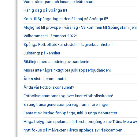
Varm träningsmatch innan serieåterstart!
Härlig dag på Spånga IP!
Kom till Spångadagen den 21 maj på Spånga IP!
Möjlighet till provspel i våra lag - Välkommen till Spångafamiljen!
Välkommen till årsmötet 2022!
Spånga Fotboll utökar stödet till lagverksamheten!
Julstängt på kansliet
Riktlinjer med anledning av pandemin
Missa inte några riktigt bra julklappserbjudanden!
Årets sista hemmamatch
Är du vår Fotbollskonsulent?
Fotbollsmammorna tog över knattefotbollsskolan!
En ung tränargeneration på väg fram i föreningen
Fantastisk lördag för Spånga, inkl. 3 unga debutanter
Höga betyg från spelarna när första omgången av Träna Mera av
Nytt fokus på målvakten i årets upplaga av Påskcampen