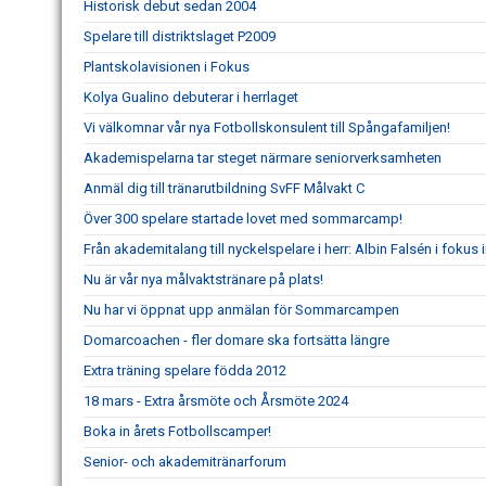
Historisk debut sedan 2004
Spelare till distriktslaget P2009
Plantskolavisionen i Fokus
Kolya Gualino debuterar i herrlaget
Vi välkomnar vår nya Fotbollskonsulent till Spångafamiljen!
Akademispelarna tar steget närmare seniorverksamheten
Anmäl dig till tränarutbildning SvFF Målvakt C
Över 300 spelare startade lovet med sommarcamp!
Från akademitalang till nyckelspelare i herr: Albin Falsén i foku
Nu är vår nya målvaktstränare på plats!
Nu har vi öppnat upp anmälan för Sommarcampen
Domarcoachen - fler domare ska fortsätta längre
Extra träning spelare födda 2012
18 mars - Extra årsmöte och Årsmöte 2024
Boka in årets Fotbollscamper!
Senior- och akademitränarforum