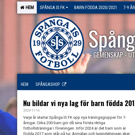
HEM
SPÅNGA IS FK
BARN FÖDDA 2020/2021
7-9 ÅR
Spång
- GEMENSKAP - UT
HEM
SPÅNGASHOP
Nu bildar vi nya lag för barn födda 20
2023-11-16
Varje år startar Spånga IS FK upp nya träningsgrupper för 7-
åringar. Cirka 200 barn gör då sina första riktiga
fotbollsträningar i föreningen. Inför 2024 är det barn som är
födda 2017 som står på tur. Anmälan och lagindelningen sker