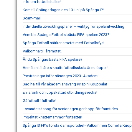
Info om fotbollshallen!
Kom till Spångadagen den 10 juni på Spånga IP!
Scam-mail
Individuella utvecklingsplaner – verktyg för spelarutveckling
Vem blir Spånga Fotbolls bästa FIFA spelare 2023?
Spånga Fotboll stärker arbetet med Fotbollsfys!
Välkomna till årsmötet!
Är du Spångas bästa FIFA spelare?
Anmälan till årets knattefotbollsskola är nu öppen!
Provträningar inför säsongen 2023- Akademi
Säg hej till vår akademiansvarig Krispin Kouppala!
En lärorik och uppskattad utbildningsvecka!
Gåfotboll i full rulle!
Lovande säsong för seniorlagen ger hopp för framtiden
Projektet knattemammor fortsätter!
Spånga IS FK’s första damsportchef- Välkommen Cornelia Kuop