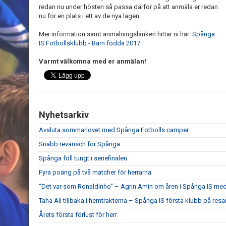
redan nu under hösten så passa därför på att anmäla er redan
nu för en plats i ett av de nya lagen.
Mer information samt anmälningslänken hittar ni här:
Spånga
IS Fotbollsklubb - Barn födda 2017
Varmt välkomna med er anmälan!
Nyhetsarkiv
Avsluta sommarlovet med Spånga Fotbolls camper
Snabb revansch för Spånga
Spånga föll tungt i seriefinalen
Fyra poäng på två matcher för herrarna
“Det var som Ronaldinho” – Agrin Amin om åren i Spånga IS med
Taha Ali tillbaka i hemtrakterna – Spånga IS första klubb på re
Årets första förlust för herr