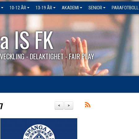
10-12 ÅR
13-19 ÅR
AKADEMI
SENIOR
PARAFOTBOLL
a IS FK
VECKLING - DELAKTIGHET - FAIR PLAY
17
<
>