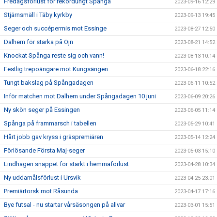
Fredagsförlust för rekordungt Spånga
2023-09-16 12:29
Stjärnsmäll i Täby kyrkby
2023-09-13 19:45
Seger och succépermis mot Essinge
2023-08-27 12:50
Dalhem för starka på Öjn
2023-08-21 14:52
Knockat Spånga reste sig och vann!
2023-08-13 10:14
Festlig trepoängare mot Kungsängen
2023-06-18 22:16
Tungt bakslag på Spångadagen
2023-06-11 10:52
Inför matchen mot Dalhem under Spångadagen 10 juni
2023-06-09 20:26
Ny skön seger på Essingen
2023-06-05 11:14
Spånga på frammarsch i tabellen
2023-05-29 10:41
Hårt jobb gav kryss i gräspremiären
2023-05-14 12:24
Förlösande Första Maj-seger
2023-05-03 15:10
Lindhagen snäppet för starkt i hemmaförlust
2023-04-28 10:34
Ny uddamålsförlust i Ursvik
2023-04-25 23:01
Premiärtorsk mot Råsunda
2023-04-17 17:16
Bye futsal - nu startar vårsäsongen på allvar
2023-03-01 15:51