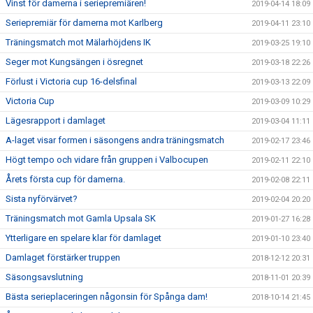
Vinst för damerna i seriepremiären!
2019-04-14 18:09
Seriepremiär för damerna mot Karlberg
2019-04-11 23:10
Träningsmatch mot Mälarhöjdens IK
2019-03-25 19:10
Seger mot Kungsängen i ösregnet
2019-03-18 22:26
Förlust i Victoria cup 16-delsfinal
2019-03-13 22:09
Victoria Cup
2019-03-09 10:29
Lägesrapport i damlaget
2019-03-04 11:11
A-laget visar formen i säsongens andra träningsmatch
2019-02-17 23:46
Högt tempo och vidare från gruppen i Valbocupen
2019-02-11 22:10
Årets första cup för damerna.
2019-02-08 22:11
Sista nyförvärvet?
2019-02-04 20:20
Träningsmatch mot Gamla Upsala SK
2019-01-27 16:28
Ytterligare en spelare klar för damlaget
2019-01-10 23:40
Damlaget förstärker truppen
2018-12-12 20:31
Säsongsavslutning
2018-11-01 20:39
Bästa serieplaceringen någonsin för Spånga dam!
2018-10-14 21:45