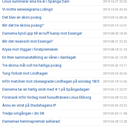
Linus summerar sina tre år i Spånga Dam
2019-10-27 22:02
Vi mötte seriesegrarna Lidingö
2019-10-04 20:34
Det blev en skön poäng
2019-09-16 08:26
Blir det tre sköna poäng?
2019-09-14 16:01
Damerna bjöd upp till en tuff kamp mot Essinge!
2019-08-30 18:35
Blir det revansch mot Essinge?
2019-08-27 22:32
Kryss mot Viggan i höstpremiären
2019-08-18 21:24
En liten sammanställning av våren i damlaget.
2019-06-26 13:30
Tre sköna mål och tre härliga poäng
2019-05-26 10:11
Tung förlust mot Lindhagen
2019-05-24 20:26
Inför matchen mot obesegrade Lindhagen på söndag 18/5
2019-05-18 16:56
Damerna tar en härlig vinst med 4-1 på Spångadagen
2019-05-12 22:07
Försnack inför lördag med huvudtränare Linus Ekborg
2019-05-08 10:52
Ännu en vinst på Stadshagens IP
2019-05-05 23:52
Tredje omgången i div 3A
2019-05-05 11:48
Damernas hemmapremiär avklarad
2019-04-28 12:28