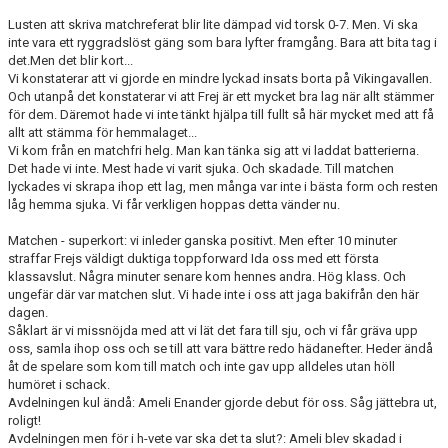
KONTAKT
Lusten att skriva matchreferat blir lite dämpad vid torsk 0-7. Men. Vi ska
inte vara ett ryggradslöst gäng som bara lyfter framgång. Bara att bita tag i
DOKUMENT
det.Men det blir kort...
Vi konstaterar att vi gjorde en mindre lyckad insats borta på Vikingavallen.
Och utanpå det konstaterar vi att Frej är ett mycket bra lag när allt stämmer
TIDIGARE SÄSONGER
för dem. Däremot hade vi inte tänkt hjälpa till fullt så här mycket med att få
allt att stämma för hemmalaget...
Vi kom från en matchfri helg. Man kan tänka sig att vi laddat batterierna.
Det hade vi inte. Mest hade vi varit sjuka. Och skadade. Till matchen
lyckades vi skrapa ihop ett lag, men många var inte i bästa form och resten
låg hemma sjuka. Vi får verkligen hoppas detta vänder nu.
Matchen - superkort: vi inleder ganska positivt. Men efter 10 minuter
straffar Frejs väldigt duktiga toppforward Ida oss med ett första
klassavslut. Några minuter senare kom hennes andra. Hög klass. Och
ungefär där var matchen slut. Vi hade inte i oss att jaga bakifrån den här
dagen.
Såklart är vi missnöjda med att vi lät det fara till sju, och vi får gräva upp
oss, samla ihop oss och se till att vara bättre redo hädanefter. Heder ändå
åt de spelare som kom till match och inte gav upp alldeles utan höll
humöret i schack.
Avdelningen kul ändå: Ameli Enander gjorde debut för oss. Såg jättebra ut,
roligt!
Avdelningen men för i h-vete var ska det ta slut?: Ameli blev skadad i