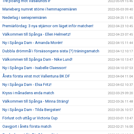
Tre poäng mot Vasalunds IF
2022-05-09 15:46
Marieberg numret större i hemmapremiären
2022-05-03 09:40
Nederlag i seriepremiären
2022-04-25 11:45
Premiärlördag: 3 nya stjärnor om läget inför matchen!
2022-04-23 10:45
Välkommen till Spånga - Ellen Helmertz!
2022-04-23 07:45
Ny i Spånga Dam - Amanda Morén!
2022-04-15 11:44
Dubbla drömmål i försäsongens sista (?) träningsmatch
2022-04-12 10:17
Välkommen till Spånga Dam - Nike Lund!
2022-04-10 13:47
Ny i Spånga Dam - Isabelle Claesson!
2022-04-10 07:53
Årets första vinst mot Vallentuna BK DF
2022-04-04 11:04
Ny i Spånga Dam - Elsa Fritz!
2022-04-02 10:37
Kryss i månadens enda match
2022-03-29 09:20
Välkommen till Spånga - Minna Sträng!
2022-03-26 11:48
Ny i Spånga Dam - Tilda Bergsten!
2022-03-26 10:57
Förlust och uttåg ur Victoria Cup
2022-03-01 13:47
Oavgjort i årets första match
2022-02-21 16:00