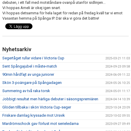
debuten, i ett fall med motståndare ovanpå utanför sidlinjen...
Vi hoppas Ameli är okej igen snart.
Vi hoppas detsamma för hela laget för redan på fredag kväll tar vi emot
Vasastan hemma på Spånga IP. Där ska vi göra det bättre!
Nyhetsarkiv
Segertåget rullar vidare i Victoria Cup
2025-03-21 11:03
Sent Spångajubel i måste-match
2024-09-23 09:58
90min hårdfajt av unga juniorer
2024-06-09 11:22
Skön 3-poängare på Spångadagen
2024-05-26 10:25
Summering av två raka torsk
2024-05-01 11:17
Jobbigt resultat men härliga debuter i säsongspremiären
2024-04-14 10:39
Glöden tillbaka i skön Victoria Cup-seger
2023-10-24 23:09
Friskare damlag kryssade mot Ursvik
2023-10-02 09:55
Mardrömschock gav förlust mot serieledarna
2023-09-27 09:49