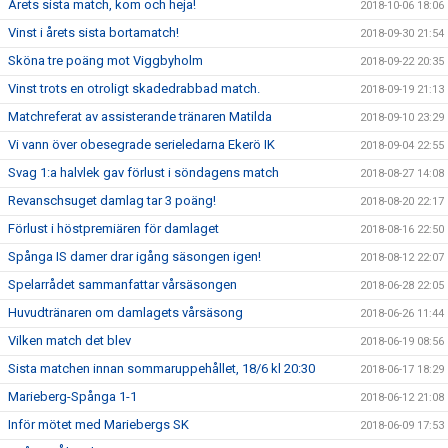
Årets sista match, kom och heja!
2018-10-06 18:06
Vinst i årets sista bortamatch!
2018-09-30 21:54
Sköna tre poäng mot Viggbyholm
2018-09-22 20:35
Vinst trots en otroligt skadedrabbad match.
2018-09-19 21:13
Matchreferat av assisterande tränaren Matilda
2018-09-10 23:29
Vi vann över obesegrade serieledarna Ekerö IK
2018-09-04 22:55
Svag 1:a halvlek gav förlust i söndagens match
2018-08-27 14:08
Revanschsuget damlag tar 3 poäng!
2018-08-20 22:17
Förlust i höstpremiären för damlaget
2018-08-16 22:50
Spånga IS damer drar igång säsongen igen!
2018-08-12 22:07
Spelarrådet sammanfattar vårsäsongen
2018-06-28 22:05
Huvudtränaren om damlagets vårsäsong
2018-06-26 11:44
Vilken match det blev
2018-06-19 08:56
Sista matchen innan sommaruppehållet, 18/6 kl 20:30
2018-06-17 18:29
Marieberg-Spånga 1-1
2018-06-12 21:08
Inför mötet med Mariebergs SK
2018-06-09 17:53