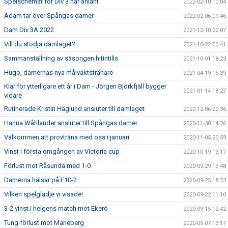
Spelschemat för Div 3 har anlänt
2022-02-10 10:04
Adam tar över Spångas damer
2022-02-06 09:46
Dam Div 3A 2022
2021-12-10 22:07
Vill du stödja damlaget?
2021-10-22 00:41
Sammanställning av säsongen hitintills
2021-10-01 18:23
Hugo, damernas nya målvaktstränare
2021-04-19 15:39
Klar för ytterligare ett år i Dam - Jörgen Björkfjäll bygger
2021-01-14 18:27
vidare
Rutinerade Kristin Häglund ansluter till damlaget
2020-12-06 20:36
Hanna Wåhlander ansluter till Spångas damer
2020-11-30 14:26
Välkommen att provträna med oss i januari
2020-11-05 20:59
Vinst i första omgången av Victoria cup
2020-10-19 13:17
Förlust mot Råsunda med 1-0
2020-09-29 13:48
Damerna hälsar på F10-2
2020-09-25 18:23
Vilken spelglädje vi visade!
2020-09-22 11:10
3-2 vinst i helgens match mot Ekerö
2020-09-15 12:42
Tung förlust mot Marieberg
2020-09-07 13:17