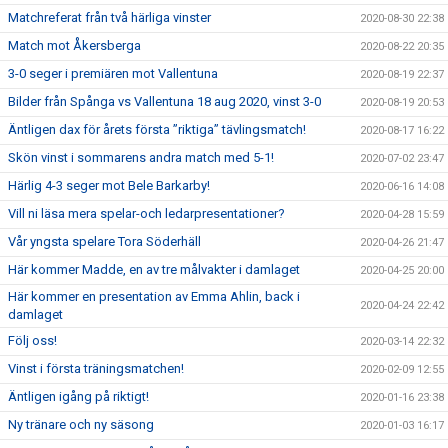
Matchreferat från två härliga vinster
2020-08-30 22:38
Match mot Åkersberga
2020-08-22 20:35
3-0 seger i premiären mot Vallentuna
2020-08-19 22:37
Bilder från Spånga vs Vallentuna 18 aug 2020, vinst 3-0
2020-08-19 20:53
Äntligen dax för årets första ”riktiga” tävlingsmatch!
2020-08-17 16:22
Skön vinst i sommarens andra match med 5-1!
2020-07-02 23:47
Härlig 4-3 seger mot Bele Barkarby!
2020-06-16 14:08
Vill ni läsa mera spelar-och ledarpresentationer?
2020-04-28 15:59
Vår yngsta spelare Tora Söderhäll
2020-04-26 21:47
Här kommer Madde, en av tre målvakter i damlaget
2020-04-25 20:00
Här kommer en presentation av Emma Ahlin, back i
2020-04-24 22:42
damlaget
Följ oss!
2020-03-14 22:32
Vinst i första träningsmatchen!
2020-02-09 12:55
Äntligen igång på riktigt!
2020-01-16 23:38
Ny tränare och ny säsong
2020-01-03 16:17