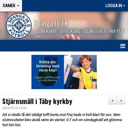
DAMER
LOGGA IN
Spånga IS FK
- GEMENSKAP - UTVECKLING - DELAKTIGHET - FAIR PLAY
Dam
HEM
NYHETER
TRUPPEN
KALENDER
Stjärnsmäll i Täby kyrkby
<
>
MATCHER
2023-09-13 19:45
Att vi skulle få det väldigt tufft borta mot Frej hade vi helt klart för oss. Men
BILDGALLERI
slutresultatet blev ändå värre än väntat. 0-7 och en söndagkväll att glömma
fort fort fort.