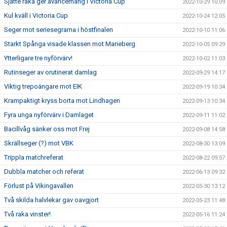
Sjätte raka ger avancemang i Victoria Cup
2022-10-29 10:09
Kul kväll i Victoria Cup
2022-10-24 12:05
Seger mot seriesegrarna i höstfinalen
2022-10-10 11:06
Starkt Spånga visade klassen mot Marieberg
2022-10-05 09:29
Ytterligare tre nyförvärv!
2022-10-02 11:03
Rutinseger av orutinerat damlag
2022-09-29 14:17
Viktig trepoängare mot EIK
2022-09-19 10:34
Krampaktigt kryss borta mot Lindhagen
2022-09-13 10:34
Fyra unga nyförvärv i Damlaget
2022-09-11 11:02
Bacillvåg sänker oss mot Frej
2022-09-08 14:58
Skrällseger (?) mot VBK
2022-08-30 13:09
Trippla matchreferat
2022-08-22 09:57
Dubbla matcher och referat
2022-06-13 09:32
Förlust på Vikingavallen
2022-05-30 13:12
Två skilda halvlekar gav oavgjort
2022-05-23 11:48
Två raka vinster!
2022-05-16 11:24