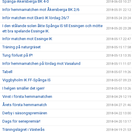
Spånga-Åkersberga BK 4-0
2018-06-03 10:27
Inför hemmamatchen mot Åkersberga BK 2/6
2018-05-31 22:12
Inför matchen mot Ekerö IK lördag 26/7
2018-05-24 23:24
I den stålande solen åkte Spånga IS till Essingen och mötte
2018-05-20 23:28
ett bra spelande Essinge IK.
Inför matchen mot Essinge IK
2018-05-17 22:47
Träning på naturgräset
2018-05-15 17:58
Tung förlust på IP!
2018-05-13 13:35
Inför hemmamatchen på lördag mot Vasalund
2018-05-11 11:07
Tabell
2018-05-07 19:26
Viggbyholm IK FF-Spånga IS
2018-05-07 09:23
I helgen smäller det igen!
2018-05-03 13:26
Vinst i första hemmamatchen
2018-04-29 12:19
Årets första hemmamatch
2018-04-27 21:46
Derby i säsongspremiären
2018-04-22 13:00
Dags för seriepremiär!
2018-04-20 13:17
Träningslägret i Västerås
2018-04-19 21:53