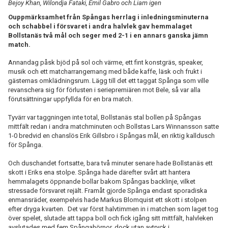
Bejoy Khan, Wilondja Fataki, Emil Gabro och Liam igen
Ouppmärksamhet från Spångas herrlag i inledningsminuterna
och schabbel i försvaret i andra halvlek gav hemmalaget
Bollstanäs två mål och seger med 2-1 i en annars ganska jämn
match.
Annandag påsk bjöd på sol och värme, ett fint konstgräs, speaker,
musik och ett matcharrangemang med både kaffe, läsk och frukt i
gästernas omklädningsrum. Lägg till det ett taggat Spånga som ville
revanschera sig för förlusten i seriepremiären mot Bele, så var alla
förutsättningar uppfyllda för en bra match.
Tyvärr var taggningen inte total, Bollstanäs stal bollen på Spångas
mittfält redan i andra matchminuten och Bollstas Lars Winnansson satte
1-0 bredvid en chanslös Erik Gillsbro i Spångas mål, en riktig kalldusch
för Spånga.
Och duschandet fortsatte, bara två minuter senare hade Bollstanäs ett
skott i Eriks ena stolpe. Spånga hade därefter svårt att hantera
hemmalagets öppnande bollar bakom Spångas backlinje, vilket
stressade försvaret rejält. Framåt gjorde Spånga endast sporadiska
enmansräder, exempelvis hade Markus Blomquist ett skott i stolpen
efter dryga kvarten. Det var först halvtimmen in i matchen som laget tog
över spelet, slutade att tappa boll och fick igång sitt mittfält, halvleken
avslutades med fem Spångahörnor, dock utan avtryck i