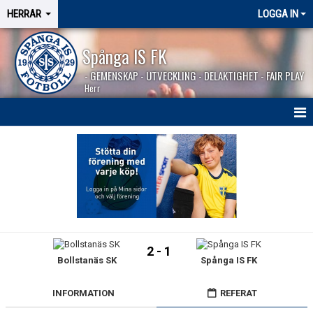
HERRAR
LOGGA IN
Spånga IS FK
- GEMENSKAP - UTVECKLING - DELAKTIGHET - FAIR PLAY
Herr
HEM
NYHETER
SÄSONGEN 2026
KALENDER
2 - 1
Bollstanäs SK
Spånga IS FK
MATCHER
BILDGALLERI
INFORMATION
REFERAT