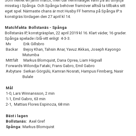
Som helhet en jämn match, men där hemmalaget vann på att utnyttja
misstag i Spånga. Och Spånga behöver framöver alltså ta tillbaks sitt
eget spel. Närmaste chans är mot Husby FF hemma på Spånga IP:s
konstgräs lördagen den 27 april kl 14.
Matchfakta Bollstanäs - Spånga
Bollstanäs IP, konstgräsplan, 22 april 2019 kl 16. Klart väder, 16 grader.
Spånga spelade i blå-vitt enligt 4-3-3.
Mv
Erik Gillsbro
Backar
Bejoy Khan, Tahsin Anar, Yavuz Akkas, Joseph Kayongo
Mutumba
Mittfält
Markus Blomquist, Dana Oprea, Liam Hägvall
Forwards
Wilondja Fataki, Frans Gabro, Emil Gabro
Avbytare
Serkan Görgülü, Kamran Nosrati, Hampus Finnberg, Nasir
Bulale
Mål
1-0, Lars Winnansson, 2 min
1-1, Emil Gabro, 63 min
2-1, Mattias Flores Espinoza, 68 min
Bäst i lagen
Bollstanäs:
Axel Gref
Spånga:
Markus Blomquist