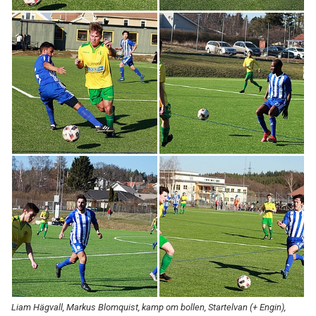
Liam Hägvall, Markus Blomquist, kamp om bollen, Startelvan (+ Engin),