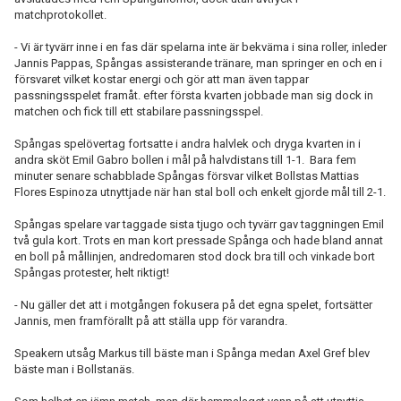
matchprotokollet.
- Vi är tyvärr inne i en fas där spelarna inte är bekväma i sina roller, inleder
Jannis Pappas, Spångas assisterande tränare, man springer en och en i
försvaret vilket kostar energi och gör att man även tappar
passningsspelet framåt. efter första kvarten jobbade man sig dock in
matchen och fick till ett stabilare passningsspel.
Spångas spelövertag fortsatte i andra halvlek och dryga kvarten in i
andra sköt Emil Gabro bollen i mål på halvdistans till 1-1. Bara fem
minuter senare schabblade Spångas försvar vilket Bollstas Mattias
Flores Espinoza utnyttjade när han stal boll och enkelt gjorde mål till 2-1.
Spångas spelare var taggade sista tjugo och tyvärr gav taggningen Emil
två gula kort. Trots en man kort pressade Spånga och hade bland annat
en boll på mållinjen, andredomaren stod dock bra till och vinkade bort
Spångas protester, helt riktigt!
- Nu gäller det att i motgången fokusera på det egna spelet, fortsätter
Jannis, men framförallt på att ställa upp för varandra.
Speakern utsåg Markus till bäste man i Spånga medan Axel Gref blev
bäste man i Bollstanäs.