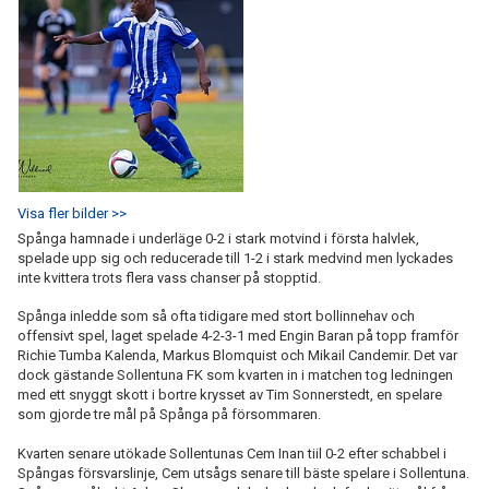
Visa fler bilder >>
Spånga hamnade i underläge 0-2 i stark motvind i första halvlek,
spelade upp sig och reducerade till 1-2 i stark medvind men lyckades
inte kvittera trots flera vass chanser på stopptid.
Spånga inledde som så ofta tidigare med stort bollinnehav och
offensivt spel, laget spelade 4-2-3-1 med Engin Baran på topp framför
Richie Tumba Kalenda, Markus Blomquist och Mikail Candemir. Det var
dock gästande Sollentuna FK som kvarten in i matchen tog ledningen
med ett snyggt skott i bortre krysset av Tim Sonnerstedt, en spelare
som gjorde tre mål på Spånga på försommaren.
Kvarten senare utökade Sollentunas Cem Inan tiil 0-2 efter schabbel i
Spångas försvarslinje, Cem utsågs senare till bäste spelare i Sollentuna.