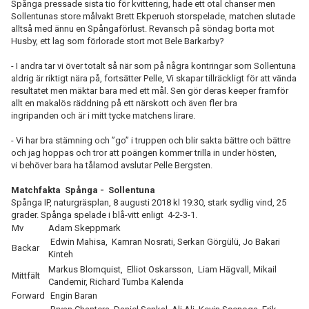
Spånga pressade sista tio för kvittering, hade ett otal chanser men
Sollentunas store målvakt Brett Ekperuoh storspelade, matchen slutade
alltså med ännu en Spångaförlust. Revansch på söndag borta mot
Husby, ett lag som förlorade stort mot Bele Barkarby?
- I andra tar vi över totalt så när som på några kontringar som Sollentuna
aldrig är riktigt nära på, fortsätter Pelle, Vi skapar tillräckligt för att vända
resultatet men mäktar bara med ett mål. Sen gör deras keeper framför
allt en makalös räddning på ett närskott och även fler bra
ingripanden och är i mitt tycke matchens lirare.
- Vi har bra stämning och ”go” i truppen och blir sakta bättre och bättre
och jag hoppas och tror att poängen kommer trilla in under hösten,
vi behöver bara ha tålamod avslutar Pelle Bergsten.
Matchfakta Spånga - Sollentuna
Spånga IP, naturgräsplan, 8 augusti 2018 kl 19:30, stark sydlig vind, 25
grader. Spånga spelade i blå-vitt enligt 4-2-3-1.
Mv
Adam Skeppmark
Edwin Mahisa, Kamran Nosrati, Serkan Görgülü, Jo Bakari
Backar
Kinteh
Markus Blomquist, Elliot Oskarsson, Liam Hägvall, Mikail
Mittfält
Candemir, Richard Tumba Kalenda
Forward
Engin Baran