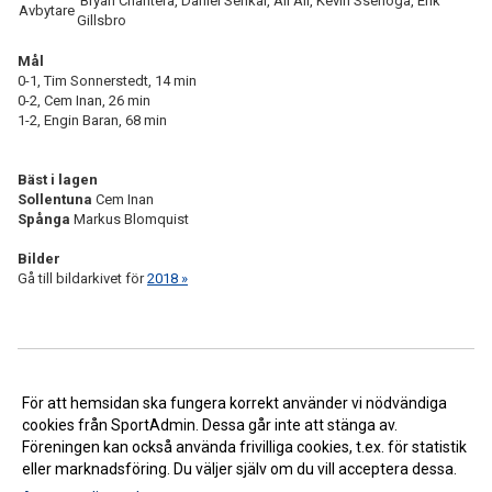
Bryan Chantera, Daniel Senkal, Ali Ali, Kevin Ssenoga, Erik
Avbytare
Gillsbro
Mål
0-1, Tim Sonnerstedt, 14 min
0-2, Cem Inan, 26 min
1-2, Engin Baran, 68 min
Bäst i lagen
Sollentuna
Cem Inan
Spånga
Markus Blomquist
Bilder
Gå till bildarkivet för
2018 »
<< Tillbaka
För att hemsidan ska fungera korrekt använder vi nödvändiga
cookies från SportAdmin. Dessa går inte att stänga av.
Föreningen kan också använda frivilliga cookies, t.ex. för statistik
eller marknadsföring. Du väljer själv om du vill acceptera dessa.