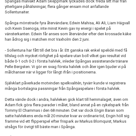
Spångas målvakt Adam Skeppmark lyckades dock freda sitt mål från
ytterligare påhälsningar, flera gånger ensam mot anfallande
Sollentunaiter.
Spånga mönstrade fyra återvändare; Edwin Mahisa, Ali Ali, Liam Hägvall
och Kevin Ssenoga, inte minst Kevin gav ny energi i spelet på
vänsterkanten. Edwin får anses som återvänder efter den krossade käke
han ådrog sig i matchen mot Vaxholm den 2 juni.
- Sollentuna har fått till det bra i år. Ett ganska rak enkel spelidé med få
tillslag och mycket rörlighet på spelare utan boll vilket gav resultat vid
både 0-1 och 0-2 i första halvlek, inleder Spångas assisterande tränare
Pelle Bergsten. Vi gör en svag första halvlek och åter igen bjuder vi på
målchanser när vi ligger för långt ifrån i positionerna.
Självklart påverkade motvinden spelkvalitén, tyvärr kunde vi registrera
många bortslagna passningar från Spångaspelare i första halvlek.
Detta vände dock i andra, halvleken gick klart till hemmalaget, även om
Adam fick göra flera parader i målet, bland annat på en cykelspark från
Tommy El Chammas i den 68 minuten. Det var dock Engin Baran som
satte halvlekens enda mål 20 minuter kvar av ordinarie tid, Engin höll sig
framme vid ett flipperspel efter frispark av Markus Blomquist, Markus
utsågs för övrigt till bäste man i Spånga.