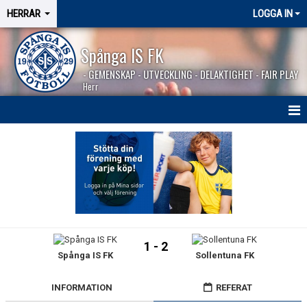
HERRAR
LOGGA IN
Spånga IS FK
- GEMENSKAP - UTVECKLING - DELAKTIGHET - FAIR PLAY
Herr
HEM
NYHETER
SÄSONGEN 2026
KALENDER
1 - 2
Spånga IS FK
Sollentuna FK
MATCHER
BILDGALLERI
INFORMATION
REFERAT