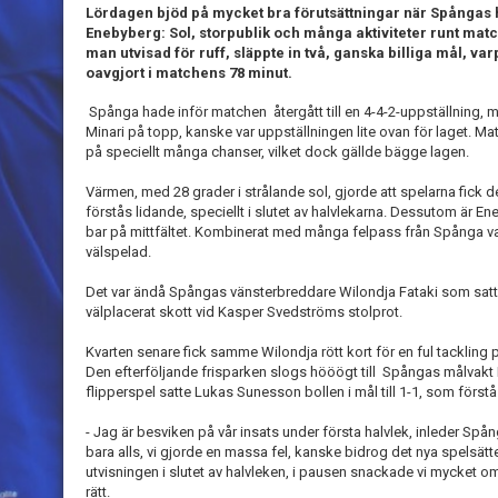
Lördagen bjöd på mycket bra förutsättningar när Spångas 
Enebyberg: Sol, storpublik och många aktiviteter runt mat
man utvisad för ruff, släppte in två, ganska billiga mål, va
oavgjort i matchens 78 minut.
Spånga hade inför matchen återgått till en 4-4-2-uppställning
Minari på topp, kanske var uppställningen lite ovan för laget. M
på speciellt många chanser, vilket dock gällde bägge lagen.
Värmen, med 28 grader i strålande sol, gjorde att spelarna fick d
förstås lidande, speciellt i slutet av halvlekarna. Dessutom är E
bar på mittfältet. Kombinerat med många felpass från Spånga var
välspelad.
Det var ändå Spångas vänsterbreddare Wilondja Fataki som satte
välplacerat skott vid Kasper Svedströms stolprot.
Kvarten senare fick samme Wilondja rött kort för en ful tacklin
Den efterföljande frisparken slogs hööögt till Spångas målvakt Eri
flipperspel satte Lukas Sunesson bollen i mål till 1-1, som förstå
- Jag är besviken på vår insats under första halvlek, inleder Spå
bara alls, vi gjorde en massa fel, kanske bidrog det nya spelsätt
utvisningen i slutet av halvleken, i pausen snackade vi mycket om
rätt.