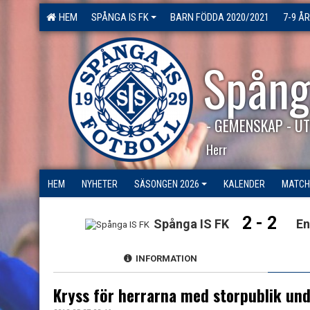
HEM
SPÅNGA IS FK
BARN FÖDDA 2020/2021
7-9 ÅR
Spång
- GEMENSKAP - UT
Herr
HEM
NYHETER
SÄSONGEN 2026
KALENDER
MATCH
2 - 2
Spånga IS FK
En
INFORMATION
Kryss för herrarna med storpublik u