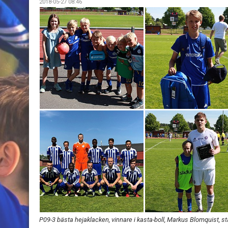
2018-05-27 08:46
P09-3 bästa hejaklacken, vinnare i kasta-boll, Markus Blomquist, st