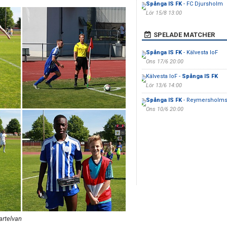
Spånga IS FK
- FC Djursholm
Lör 15/8 13:00
SPELADE MATCHER
Spånga IS FK
- Kälvesta IoF
Ons 17/6 20:00
Kälvesta IoF -
Spånga IS FK
Lör 13/6 14:00
Spånga IS FK
- Reymersholms
Ons 10/6 20:00
artelvan