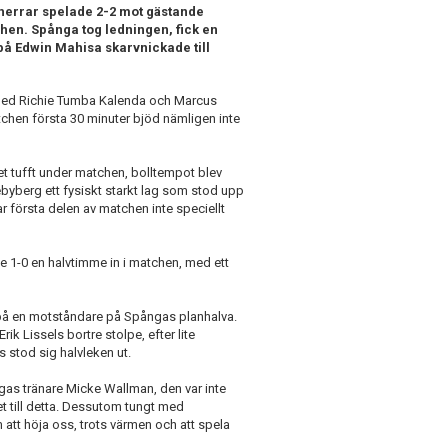
herrar spelade 2-2 mot gästande
chen. Spånga tog ledningen, fick en
rpå Edwin Mahisa skarvnickade till
, med Richie Tumba Kalenda och Marcus
atchen första 30 minuter bjöd nämligen inte
et tufft under matchen, bolltempot blev
nebyberg ett fysiskt starkt lag som stod upp
 första delen av matchen inte speciellt
 1-0 en halvtimme in i matchen, med ett
g på en motståndare på Spångas planhalva.
k Lissels bortre stolpe, efter lite
s stod sig halvleken ut.
ngas tränare Micke Wallman, den var inte
et till detta. Dessutom tungt med
 att höja oss, trots värmen och att spela