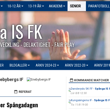
10-12 ÅR
13-19 ÅR
AKADEMI
SENIOR
PARAFOTBOLL
a IS FK
VECKLING - DELAKTIGHET - FAIR PLAY
ER
BILDGALLERI
ARKIV 2024-23
ARKIV 2022-20
ARKIV 2019
ebybergs IF
KOMMANDE MATCHER
Danderyds SK FF -
Spånga IS 
REFERAT
Lör 8/8 12:30
Kungsängens IF -
Spånga IS F
nder Spångadagen
Tis 11/8 19:00