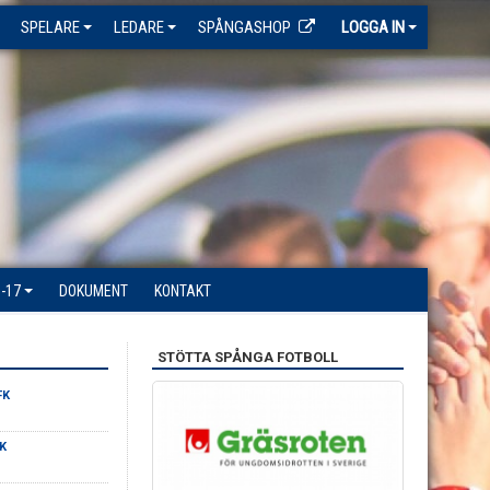
SPELARE
LEDARE
SPÅNGASHOP
LOGGA IN
-17
DOKUMENT
KONTAKT
STÖTTA SPÅNGA FOTBOLL
FK
K