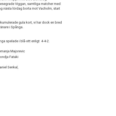
 besegrade Viggan, samtliga matcher med
ing nästa lördag borta mot Vacholm, start
ackumulerade gula kort, vi har dock en bred
ränare i Spånga.
ga spelade i blå-vitt enligt 4-4-2.
emanja Majorevic
ondja Fataki
niel Senkal,