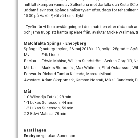
mittfältskampen vanns av Sollentuna mot Järfälla och Kista SC
uddamålsvinster. Spånga halkar tyvärr efter, dags för rehabiliter
15:30 på Vaxö IP, väl värt en utflykt!
- Tyvärr får vi flera avstängningar i den matchen efter röda och 
och jämn trupp att hämta spelare från, avslutar Micke Wallman, t
Matchfakta Spånga - Enebyberg
Spånga IP, naturgräsplan, 26 maj 2018 kl 13, soligt 28grader. Spån
Mv
Erik Lissel
Backar
Edwin Mahisa, William Sundström, Serkan Görgülü, N
Mittfält
Markus Blomquist, Max Whitman, Elliot Oskarsson, Wil
Forwards
Richard Tumba Kalenda, Marcus Minari
Avbytare
Adam Skeppmark, Kamran Nosrati, Mikail Candemir, Da
Mål
1-0 Wilondja Fataki, 28 min
1-1 Lukas Sunesson, 44 min
1-2 Lukas Sunesson, 56 min
2-2 Edwi Mahisa, 78 min
Bäst i lagen
Enebyberg
Lukas Sunesson