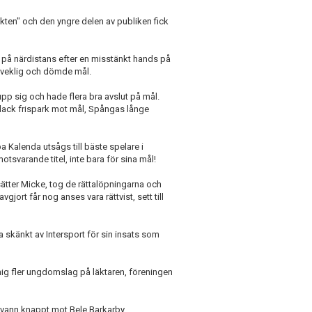
unkten" och den yngre delen av publiken fick
 på närdistans efter en misstänkt hands på
veklig och dömde mål.
upp sig och hade flera bra avslut på mål.
 flack frispark mot mål, Spångas långe
ba Kalenda utsågs till bäste spelare i
varande titel, inte bara för sina mål!
tsätter Micke, tog de rättalöpningarna och
ort får nog anses vara rättvist, sett till
a skänkt av Intersport för sin insats som
mig fler ungdomslag på läktaren, föreningen
r vann knappt mot Bele Barkarby,