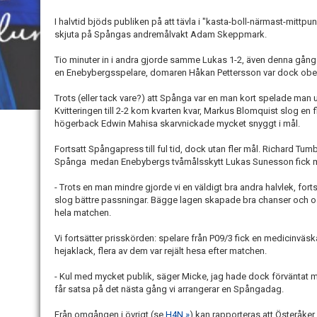
I halvtid bjöds publiken på att tävla i "kasta-boll-närmast-mittp
skjuta på Spångas andremålvakt Adam Skeppmark.
Tio minuter in i andra gjorde samme Lukas 1-2, även denna gång
en Enebybergsspelare, domaren Håkan Pettersson var dock obe
Trots (eller tack vare?) att Spånga var en man kort spelade man 
Kvitteringen till 2-2 kom kvarten kvar, Markus Blomquist slog en
högerback Edwin Mahisa skarvnickade mycket snyggt i mål.
Fortsatt Spångapress till ful tid, dock utan fler mål. Richard Tum
Spånga medan Enebybergs tvåmålsskytt Lukas Sunesson fick mots
- Trots en man mindre gjorde vi en väldigt bra andra halvlek, for
slog bättre passningar. Bägge lagen skapade bra chanser och oavgj
hela matchen.
Vi fortsätter prisskörden: spelare från P09/3 fick en medicinväsk
hejaklack, flera av dem var rejält hesa efter matchen.
- Kul med mycket publik, säger Micke, jag hade dock förväntat 
får satsa på det nästa gång vi arrangerar en Spångadag.
Från omgången i övrigt (se
H4N »
) kan rapporteras att Österåke