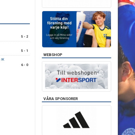
5 - 2
5 - 1
WEBSHOP
 IK
6 - 0
VÅRA SPONSORER