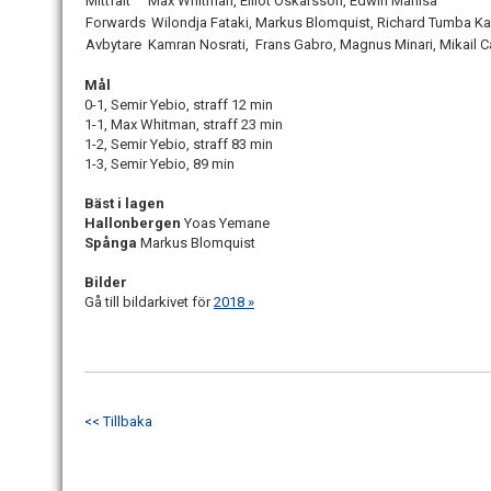
Mittfält
Max Whitman, Elliot Oskarsson, Edwin Mahisa
Forwards
Wilondja Fataki, Markus Blomquist, Richard Tumba K
Avbytare
Kamran Nosrati, Frans Gabro, Magnus Minari, Mikail 
Mål
0-1, Semir Yebio, straff 12 min
1-1, Max Whitman, straff 23 min
1-2, Semir Yebio, straff 83 min
1-3, Semir Yebio, 89 min
Bäst i lagen
Hallonbergen
Yoas Yemane
Spånga
Markus Blomquist
Bilder
Gå till bildarkivet för
2018 »
<< Tillbaka