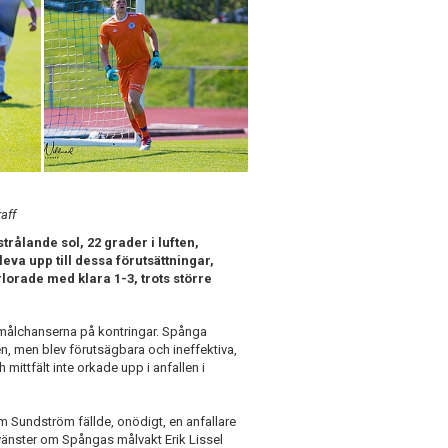
aff
trålande sol, 22 grader i luften,
eva upp till dessa förutsättningar,
lorade med klara 1-3, trots större
 målchanserna på kontringar. Spånga
n, men blev förutsägbara och ineffektiva,
 mittfält inte orkade upp i anfallen i
m Sundström fällde, onödigt, en anfallare
l vänster om Spångas målvakt Erik Lissel