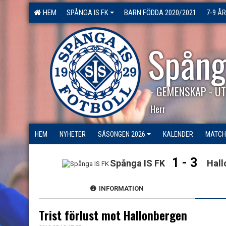
HEM
SPÅNGA IS FK
BARN FÖDDA 2020/2021
7-9 ÅR
Spång
- GEMENSKAP - UT
Herr
HEM
NYHETER
SÄSONGEN 2026
KALENDER
MATCH
1 - 3
Spånga IS FK
Hall
INFORMATION
Trist förlust mot Hallonbergen