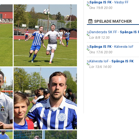
Spånga IS FK
- Väsby FF
Ons 19/8 20:00
SPELADE MATCHER
Danderyds SK FF -
Spånga IS 
Lör 8/8 12:30
Spånga IS FK
- Kälvesta IoF
Ons 17/6 20:00
Kälvesta IoF -
Spånga IS FK
Lör 13/6 14:00