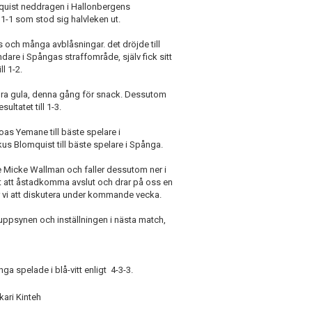
quist neddragen i Hallonbergens
1-1 som stod sig halvleken ut.
s och många avblåsningar. det dröjde till
are i Spångas straffområde, själv fick sitt
l 1-2.
ndra gula, denna gång för snack. Dessutom
ltatet till 1-3.
oas Yemane till bäste spelare i
us Blomquist till bäste spelare i Spånga.
e Micke Wallman och faller dessutom ner i
rt att åstadkomma avslut och drar på oss en
 vi att diskutera under kommande vecka.
ppsynen och inställningen i nästa match,
ga spelade i blå-vitt enligt 4-3-3.
ari Kinteh