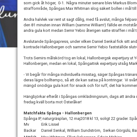
som gick åt höger, 0-1. Några minuter senare blev Markus Blom
straffområde, Spångas Max Whitman slog säkert bollen i mål till 
Andra halvlek var rent ut sagt dålig, med få avslut, många felpas
den 81 minuten innan William (samme William!) fällde en motstånd
andra gula kort medan Semir Yebio återigen satte straffen i mål til
Avslutande Spångapress, under vilken Daniel Senkal fick sitt a
kontrade Hallonbergen och samme Semir Yebio fastställde slutresu
Trots Semirs målskörd tog en lokal, Hallonbergsk expertjury ut Y
Hallonbergen, medan en lokal, Spångaitisk expertjury utsåg Mark
- Vi begår för många individuella misstag, säger Spångas tränar
deras lägre bolltempo, så att de kan satsa på kontringar. Vi svå
mängd onödiga gula kort för snack och för ruff, det här kommer
Hängbjörkar efteråt i Spångas omklädningsrum, dags att ändra u
fredag kväll borta mot Österåker!
Matchfakta Spånga - Hallonbergen
Spånga IP, naturgräsplan, 12 maj2018 kl 13, soligt 22 grader. Spån
Mv
Erik Lissel
Backar
Daniel Senkal, William Sundström, Serkan Görgülü, Bak