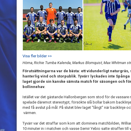
Visa fler bilder >>
Hörna, Richie Tumba Kalenda, Markus Blomquist, Max Whitman str
Förutsättningarna var de bästa: ett vidunderligt naturgräs, s
hanterlig vind och storpublik. Tyvärr lyckades inte Spånga l
laget gjorde sin kanske sämsta match för säsongen och för
bollinnehav.
Istället var det gästande Hallonbergen som stod för de vassare
spelade däremot stereotypt, försökte slå bollar bakom backlinje
med få avslut på mål. På slutet blev laget "långt" när backlinje och
värmen.
Tyvärr var det straffar som kom att dominera matchbilden, Willia
10 minuter in i matchen och vasse Semir Yebio satte straffen til