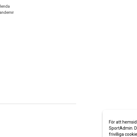
alenda
Candemir
För att hemsid
SportAdmin. De
frivilliga cooki