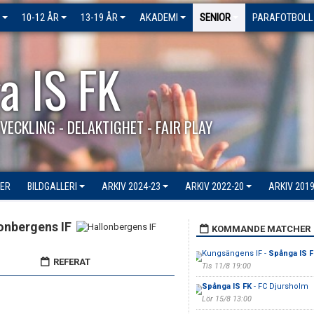
10-12 ÅR
13-19 ÅR
AKADEMI
SENIOR
PARAFOTBOLL
a IS FK
VECKLING - DELAKTIGHET - FAIR PLAY
ER
BILDGALLERI
ARKIV 2024-23
ARKIV 2022-20
ARKIV 2019
onbergens IF
KOMMANDE MATCHER
Kungsängens IF -
Spånga IS F
REFERAT
Tis 11/8 19:00
Spånga IS FK
- FC Djursholm
Lör 15/8 13:00