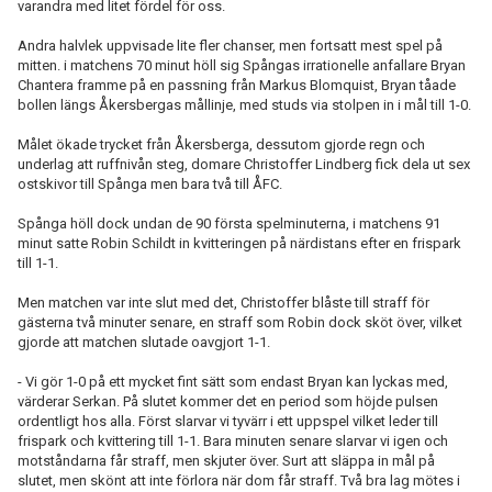
varandra med litet fördel för oss.
Andra halvlek uppvisade lite fler chanser, men fortsatt mest spel på
mitten. i matchens 70 minut höll sig Spångas irrationelle anfallare Bryan
Chantera framme på en passning från Markus Blomquist, Bryan tåade
bollen längs Åkersbergas mållinje, med studs via stolpen in i mål till 1-0.
Målet ökade trycket från Åkersberga, dessutom gjorde regn och
underlag att ruffnivån steg, domare Christoffer Lindberg fick dela ut sex
ostskivor till Spånga men bara två till ÅFC.
Spånga höll dock undan de 90 första spelminuterna, i matchens 91
minut satte Robin Schildt in kvitteringen på närdistans efter en frispark
till 1-1.
Men matchen var inte slut med det, Christoffer blåste till straff för
gästerna två minuter senare, en straff som Robin dock sköt över, vilket
gjorde att matchen slutade oavgjort 1-1.
- Vi gör 1-0 på ett mycket fint sätt som endast Bryan kan lyckas med,
värderar Serkan. På slutet kommer det en period som höjde pulsen
ordentligt hos alla. Först slarvar vi tyvärr i ett uppspel vilket leder till
frispark och kvittering till 1-1. Bara minuten senare slarvar vi igen och
motståndarna får straff, men skjuter över. Surt att släppa in mål på
slutet, men skönt att inte förlora när dom får straff. Två bra lag mötes i