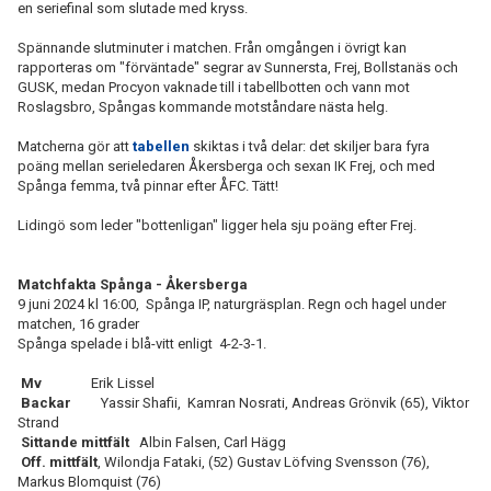
en seriefinal som slutade med kryss.
Spännande slutminuter i matchen. Från omgången i övrigt kan
rapporteras om "förväntade" segrar av Sunnersta, Frej, Bollstanäs och
GUSK, medan Procyon vaknade till i tabellbotten och vann mot
Roslagsbro, Spångas kommande motståndare nästa helg.
Matcherna gör att
tabellen
skiktas i två delar: det skiljer bara fyra
poäng mellan serieledaren Åkersberga och sexan IK Frej, och med
Spånga femma, två pinnar efter ÅFC. Tätt!
Lidingö som leder "bottenligan" ligger hela sju poäng efter Frej.
Matchfakta Spånga - Åkersberga
9 juni 2024 kl 16:00, Spånga IP, naturgräsplan. Regn och hagel under
matchen, 16 grader
Spånga spelade i blå-vitt enligt 4-2-3-1.
Mv
Erik Lissel
Backar
Yassir Shafii, Kamran Nosrati, Andreas Grönvik (65), Viktor
Strand
Sittande mittfält
Albin Falsen, Carl Hägg
Off. mittfält
, Wilondja Fataki, (52) Gustav Löfving Svensson (76),
Markus Blomquist (76)