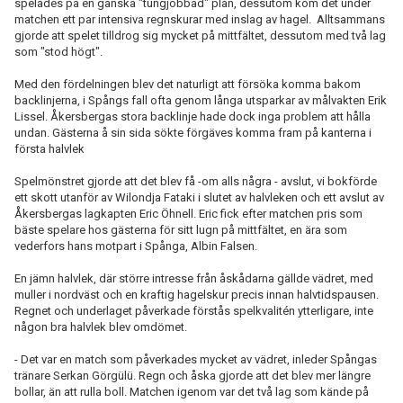
spelades på en ganska "tungjobbad" plan, dessutom kom det under
matchen ett par intensiva regnskurar med inslag av hagel. Alltsammans
gjorde att spelet tilldrog sig mycket på mittfältet, dessutom med två lag
som "stod högt".
Med den fördelningen blev det naturligt att försöka komma bakom
backlinjerna, i Spångs fall ofta genom långa utsparkar av målvakten Erik
Lissel. Åkersbergas stora backlinje hade dock inga problem att hålla
undan. Gästerna å sin sida sökte förgäves komma fram på kanterna i
första halvlek
Spelmönstret gjorde att det blev få -om alls några - avslut, vi bokförde
ett skott utanför av Wilondja Fataki i slutet av halvleken och ett avslut av
Åkersbergas lagkapten Eric Öhnell. Eric fick efter matchen pris som
bäste spelare hos gästerna för sitt lugn på mittfältet, en ära som
vederfors hans motpart i Spånga, Albin Falsen.
En jämn halvlek, där större intresse från åskådarna gällde vädret, med
muller i nordväst och en kraftig hagelskur precis innan halvtidspausen.
Regnet och underlaget påverkade förstås spelkvalitén ytterligare, inte
någon bra halvlek blev omdömet.
- Det var en match som påverkades mycket av vädret, inleder Spångas
tränare Serkan Görgülü. Regn och åska gjorde att det blev mer längre
bollar, än att rulla boll. Matchen igenom var det två lag som kände på