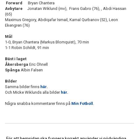
Forward
Bryan Chantera
Avbytare
Jonatan Wiklund (mv), Frans Gabro (76), , Abdi Hassan
(65)
Maximus Gregory, Abdiqafar Ismail, Kamal Qurbanov (52), Leon
Ekengren (76)
Mål
1-0, Bryan Chantera (Markus Blomquist), 70 min
1-1 Robin Schildt, 91 min
Bäst i laget
Åkersberga
Eric Öhnell
Spånga
Albin Falsen
Bilder
Samma bilder finns
här
.
Och Micke Wiklunds alla bilder
här
.
Några snabba kommentarer finns på
Min Fotboll
.
<< Tillbaka
För att hemsidan ska fungera korrekt använder vi nödvändiga