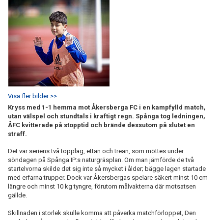
Visa fler bilder >>
Kryss med 1-1 hemma mot Åkersberga FC i en kampfylld match,
utan välspel och stundtals i kraftigt regn. Spånga tog ledningen,
ÅFC kvitterade på stopptid och brände dessutom på slutet en
straff.
Det var seriens två topplag, ettan och trean, som möttes under
söndagen på Spånga IP:s naturgräsplan. Om man jämförde de två
startelvorna skilde det sig inte så mycket i ålder; bägge lagen startade
med erfarna trupper. Dock var Åkersbergas spelare säkert minst 10 cm
längre och minst 10 kg tyngre, förutom målvakterna där motsatsen
gällde.
Skillnaden i storlek skulle komma att påverka matchförloppet, Den