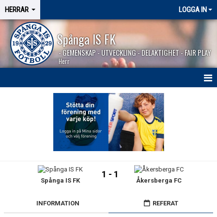
HERRAR
LOGGA IN
Spånga IS FK
- GEMENSKAP - UTVECKLING - DELAKTIGHET - FAIR PLAY
Herr
HEM
NYHETER
SÄSONGEN 2026
KALENDER
1 - 1
Spånga IS FK
Åkersberga FC
MATCHER
BILDGALLERI
INFORMATION
REFERAT