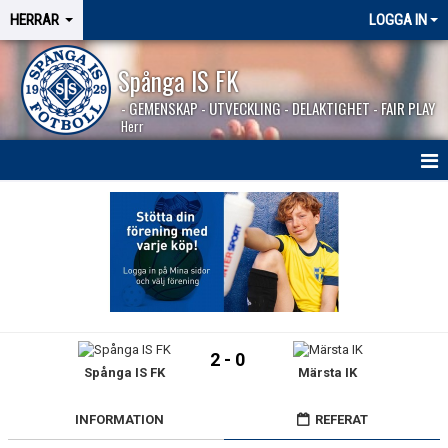
HERRAR
LOGGA IN
Spånga IS FK
- GEMENSKAP - UTVECKLING - DELAKTIGHET - FAIR PLAY
Herr
HEM
NYHETER
SÄSONGEN 2026
KALENDER
2 - 0
Spånga IS FK
Märsta IK
MATCHER
BILDGALLERI
INFORMATION
REFERAT