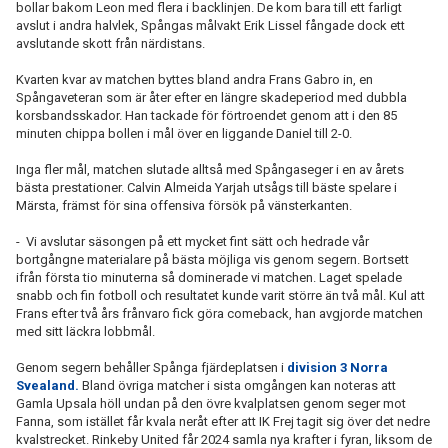
bollar bakom Leon med flera i backlinjen. De kom bara till ett farligt
avslut i andra halvlek, Spångas målvakt Erik Lissel fångade dock ett
avslutande skott från närdistans.
Kvarten kvar av matchen byttes bland andra Frans Gabro in, en
Spångaveteran som är åter efter en längre skadeperiod med dubbla
korsbandsskador. Han tackade för förtroendet genom att i den 85
minuten chippa bollen i mål över en liggande Daniel till 2-0.
Inga fler mål, matchen slutade alltså med Spångaseger i en av årets
bästa prestationer. Calvin Almeida Yarjah utsågs till bäste spelare i
Märsta, främst för sina offensiva försök på vänsterkanten.
- Vi avslutar säsongen på ett mycket fint sätt och hedrade vår
bortgångne materialare på bästa möjliga vis genom segern. Bortsett
ifrån första tio minuterna så dominerade vi matchen. Laget spelade
snabb och fin fotboll och resultatet kunde varit större än två mål. Kul att
Frans efter två års frånvaro fick göra comeback, han avgjorde matchen
med sitt läckra lobbmål.
Genom segern behåller Spånga fjärdeplatsen i
division 3 Norra
Svealand.
Bland övriga matcher i sista omgången kan noteras att
Gamla Upsala höll undan på den övre kvalplatsen genom seger mot
Fanna, som istället får kvala neråt efter att IK Frej tagit sig över det nedre
kvalstrecket. Rinkeby United får 2024 samla nya krafter i fyran, liksom de