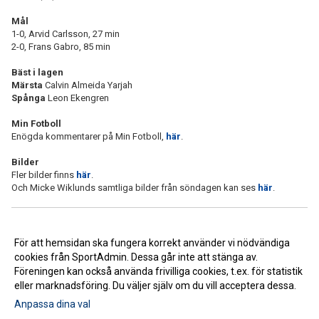
Mål
1-0, Arvid Carlsson, 27 min
2-0, Frans Gabro, 85 min
Bäst i lagen
Märsta
Calvin Almeida Yarjah
Spånga
Leon Ekengren
Min Fotboll
Enögda kommentarer på Min Fotboll,
här
.
Bilder
Fler bilder finns
här
.
Och Micke Wiklunds samtliga bilder från söndagen kan ses
här
.
<< Tillbaka
För att hemsidan ska fungera korrekt använder vi nödvändiga
cookies från SportAdmin. Dessa går inte att stänga av.
Föreningen kan också använda frivilliga cookies, t.ex. för statistik
eller marknadsföring. Du väljer själv om du vill acceptera dessa.
Anpassa dina val