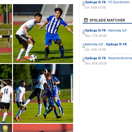
Spånga IS FK
- FC Djursholm
Lör 15/8 13:00
SPELADE MATCHER
Spånga IS FK
- Kälvesta IoF
Ons 17/6 20:00
Kälvesta IoF -
Spånga IS FK
Lör 13/6 14:00
Spånga IS FK
- Reymersholms
Ons 10/6 20:00