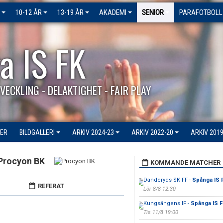
10-12 ÅR
13-19 ÅR
AKADEMI
SENIOR
PARAFOTBOLL
a IS FK
VECKLING - DELAKTIGHET - FAIR PLAY
ER
BILDGALLERI
ARKIV 2024-23
ARKIV 2022-20
ARKIV 2019
Procyon BK
KOMMANDE MATCHER
Danderyds SK FF -
Spånga IS 
REFERAT
Lör 8/8 12:30
Kungsängens IF -
Spånga IS F
Tis 11/8 19:00