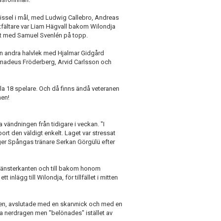
issel i mål, med Ludwig Callebro, Andreas
ttfältare var Liam Hägvall bakom Wilondja
mt med Samuel Svenlén på topp.
ig in andra halvlek med Hjalmar Gidgård
madeus Fröderberg, Arvid Carlsson och
la 18 spelare. Och då finns ändå veteranen
hen!
a vändningen från tidigare i veckan. "I
bort den väldigt enkelt. Laget var stressat
ger Spångas tränare Serkan Görgülü efter
 vänsterkanten och till bakom honom
nlägg till Wilondja, för tillfället i mitten
chen, avslutade med en skarvnick och med en
ta nerdragen men "belönades" istället av