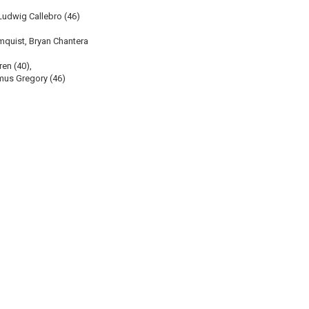
udwig Callebro (46)
mquist, Bryan Chantera
en (40),
imus Gregory (46)