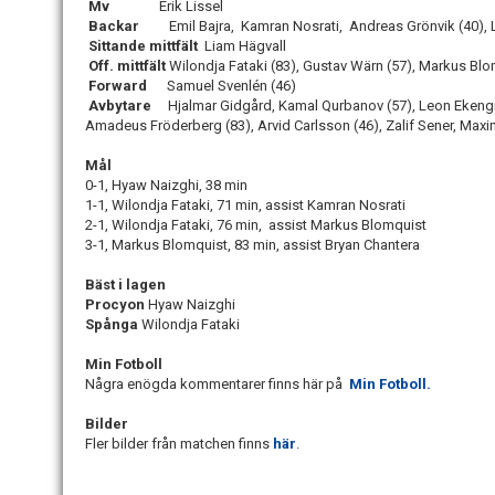
Mv
Erik Lissel
Backar
Emil Bajra, Kamran Nosrati, Andreas Grönvik (40), L
Sittande mittfält
Liam Hägvall
Off. mittfält
Wilondja Fataki (83), Gustav Wärn (57), Markus Blo
Forward
Samuel Svenlén (46)
Avbytare
Hjalmar Gidgård, Kamal Qurbanov (57), Leon Ekengr
Amadeus Fröderberg (83), Arvid Carlsson (46), Zalif Sener, Max
Mål
0-1, Hyaw Naizghi, 38 min
1-1, Wilondja Fataki, 71 min, assist Kamran Nosrati
2-1, Wilondja Fataki, 76 min, assist Markus Blomquist
3-1, Markus Blomquist, 83 min, assist Bryan Chantera
Bäst i lagen
Procyon
Hyaw Naizghi
Spånga
Wilondja Fataki
Min Fotboll
Några enögda kommentarer finns här på
Min Fotboll.
Bilder
Fler bilder från matchen finns
här
.