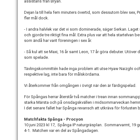
assistans från Bryan.
Dejan la till hela fem minuters övertid, som dessutom blev sex, 
fler mål dock.
- I andra halvlek var det vi som dominerade, säger Serkan. Laget s
och gjorde tre riktigt fina mål. Extra plus var att hela startelvan
som ändå har varit föreningen i sex år.
- Så kul att se Maxi, 16 år samt Leon, 17 år göra debuter. Utöver
som spelade.
Tävlingskommittén hade inga problem att utse Hyaw Naizghi och W
respektive lag, inte bara för målskördarna.
Vi återkommer från omgången i övrigt när den är färdigspelad.
För Spångas herrar återstår två matcher i trean innan sommaru
starka Märsta och på onsdagskvällen i midsommarveckan hemm
I det senare fallet har Spånga revansch att utkräva för förlusten b
Matchfakta Spånga - Procyon
10 juni 2023 kl 17, Spånga IP naturgräsplan. Sommarvarmt, 19 gra
4-1. Matchen var en del av Spångadagen.