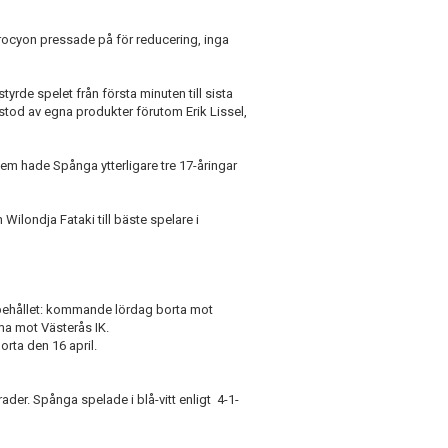
Procyon pressade på för reducering, inga
tyrde spelet från första minuten till sista
 bestod av egna produkter förutom Erik Lissel,
 dem hade Spånga ytterligare tre 17-åringar
ilondja Fataki till bäste spelare i
ppehållet: kommande lördag borta mot
a mot Västerås IK.
orta den 16 april.
der. Spånga spelade i blå-vitt enligt 4-1-