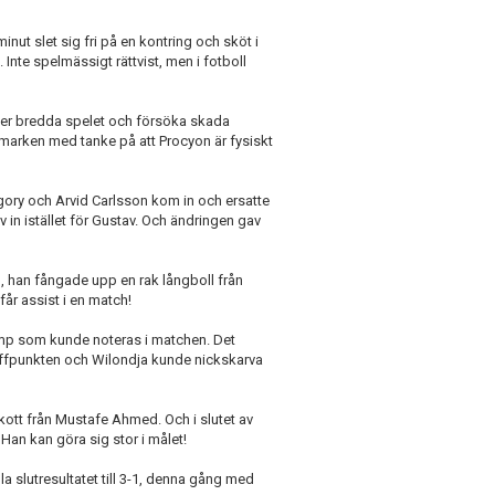
nut slet sig fri på en kontring och sköt i
. Inte spelmässigt rättvist, men i fotboll
 mer bredda spelet och försöka skada
marken med tanke på att Procyon är fysiskt
ory och Arvid Carlsson kom in och ersatte
in istället för Gustav. Och ändringen gav
d, han fångade upp en rak långboll från
år assist i en match!
mp som kunde noteras i matchen. Det
raffpunkten och Wilondja kunde nickskarva
skott från Mustafe Ahmed. Och i slutet av
Han kan göra sig stor i målet!
a slutresultatet till 3-1, denna gång med