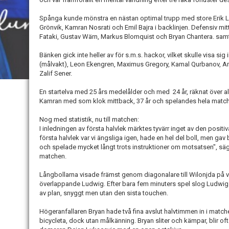
Spånga kunde mönstra en nästan optimal trupp med store Erik L
Grönvik, Kamran Nosrati och Emil Bajra i backlinjen. Defensiv mi
Fataki, Gustav Wärn, Markus Blomquist och Bryan Chantera. sa
Bänken gick inte heller av för s.m.s. hackor, vilket skulle visa s
(målvakt), Leon Ekengren, Maximus Gregory, Kamal Qurbanov, A
Zalif Sener.
En startelva med 25 års medelålder och med 24 år, räknat över al
Kamran med som klok mittback, 37 år och spelandes hela matc
Nog med statistik, nu till matchen:
I inledningen av första halvlek märktes tyvärr inget av den positiv
första halvlek var vi ängsliga igen, hade en hel del boll, men gav 
och spelade mycket långt trots instruktioner om motsatsen", sä
matchen.
Långbollarna visade främst genom diagonalare till Wilonjda på
överlappande Ludwig. Efter bara fem minuters spel slog Ludwig ett i
av plan, snyggt men utan den sista touchen.
Högeranfallaren Bryan hade två fina avslut halvtimmen in i mat
bicycleta, dock utan målkänning. Bryan sliter och kämpar, blir of