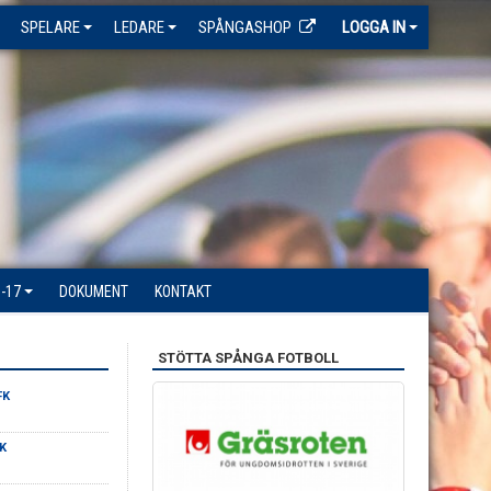
SPELARE
LEDARE
SPÅNGASHOP
LOGGA IN
-17
DOKUMENT
KONTAKT
STÖTTA SPÅNGA FOTBOLL
FK
K