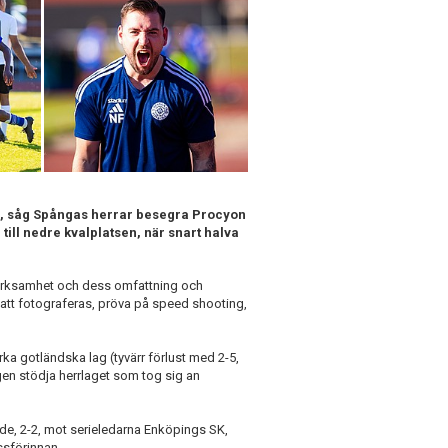
n, såg Spångas herrar besegra Procyon
till nedre kvalplatsen, när snart halva
erksamhet och dess omfattning och
 att fotograferas, pröva på speed shooting,
a gotländska lag (tyvärr förlust med 2-5,
en stödja herrlaget som tog sig an
e, 2-2, mot serieledarna Enköpings SK,
ssförinnan.