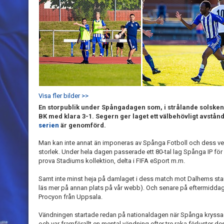
Visa fler bilder >>
En storpublik under Spångadagen som, i strålande solske
BK med klara 3-1. Segern ger laget ett välbehövligt avstånd 
serien
är genomförd.
Man kan inte annat än imponeras av Spånga Fotboll och dess v
storlek. Under hela dagen passerade ett 80-tal lag Spånga IP för
prova Stadiums kollektion, delta i FIFA eSport m.m.
Samt inte minst heja på damlaget i dess match mot Dalhems stark
läs mer på annan plats på vår webb). Och senare på eftermiddag
Procyon från Uppsala.
Vändningen startade redan på nationaldagen när Spånga kryssad
och var framförallt en mental vändning efter tre raka förluster de