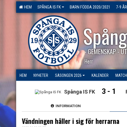
HEM
SPÅNGA IS FK
BARN FÖDDA 2020/2021
7-9 ÅR
Spång
- GEMENSKAP - UT
Herr
HEM
NYHETER
SÄSONGEN 2026
KALENDER
MATCH
3 - 1
Spånga IS FK
INFORMATION
Vändningen håller i sig för herrarna