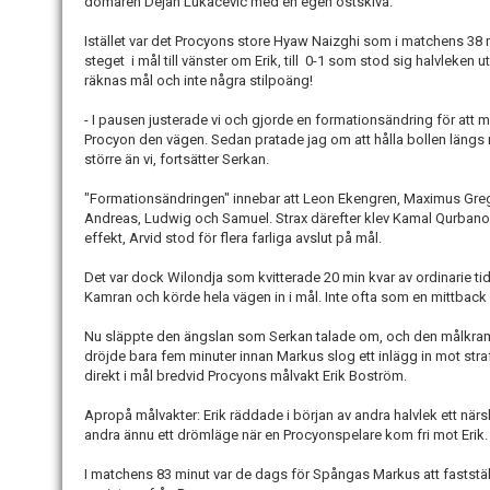
domaren Dejan Lukacevic med en egen ostskiva.
Istället var det Procyons store Hyaw Naizghi som i matchens 38 mi
steget i mål till vänster om Erik, till 0-1 som stod sig halvleken ut
räknas mål och inte några stilpoäng!
- I pausen justerade vi och gjorde en formationsändring för att
Procyon den vägen. Sedan pratade jag om att hålla bollen längs 
större än vi, fortsätter Serkan.
"Formationsändringen" innebar att Leon Ekengren, Maximus Greg
Andreas, Ludwig och Samuel. Strax därefter klev Kamal Qurbanov 
effekt, Arvid stod för flera farliga avslut på mål.
Det var dock Wilondja som kvitterade 20 min kvar av ordinarie ti
Kamran och körde hela vägen in i mål. Inte ofta som en mittback f
Nu släppte den ängslan som Serkan talade om, och den målkra
dröjde bara fem minuter innan Markus slog ett inlägg in mot st
direkt i mål bredvid Procyons målvakt Erik Boström.
Apropå målvakter: Erik räddade i början av andra halvlek ett när
andra ännu ett drömläge när en Procyonspelare kom fri mot Erik. 
I matchens 83 minut var de dags för Spångas Markus att fastställ