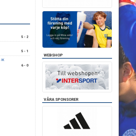
5 - 2
5 - 1
WEBSHOP
 IK
6 - 0
VÅRA SPONSORER