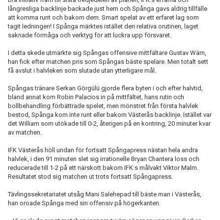
långresliga backlinje backade just hem och Spånga gavs aldrig tillfälle
att komma runt och bakom dem. Smart spelat av ett erfaret lag som
tagit ledningen! I Spånga märktes istället den relativa orutinen, laget
saknade förmåga och verktyg för att luckra upp försvaret.
I detta skede utmärkte sig Spångas offensive mittfältare Gustav Wärn,
han fick efter matchen pris som Spångas bäste spelare. Men totalt sett
få avslut i halvleken som slutade utan ytterligare mål.
Spångas tränare Serkan Görgülü gjorde flera byten i och efter halvtid,
bland annat kom Robin Palacios in på mittfältet, hans rutin och
bollbehandling förbättrade spelet, men mönstret från första halvlek
bestod, Spånga kom inte runt eller bakom Västerås backlinje. Istället var
det William som utökade till 0-2, återigen på en kontring, 20 minuter kvar
av matchen.
IFK Västerås höll undan för fortsatt Spångapress nästan hela andra
halvlek, i den 91 minuten slet sig irrationelle Bryan Chantera loss och
reducerade till 1-2 på ett närskott bakom IFK:s målvakt Viktor Malm.
Resultatet stod sig matchen ut trots fortsatt Spångapress.
Tävlingssekretariatet utsåg Mani Salehepad till bäste man i Västerås,
han oroade Spånga med sin offensiv på högerkanten.