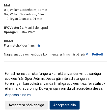
Mål
0-1, Willam Söderholm, 14 min
0-2, Willam Söderholm, 68min
1-2. Bryan Chantera, 91 min
IFK Västerås
: Mani Salehepad
Spånga
: Gustav Wärn
Bilder
Fler matchbilder finns
här
.
Några snabba och enögda kommentarer finns här på på
Min Fotboll
<< Tillbaka
För att hemsidan ska fungera korrekt använder vi nödvändiga
cookies från SportAdmin. Dessa går inte att stänga av.
Föreningen kan också använda frivilliga cookies, t.ex. för statistik
eller marknadsföring. Du väljer själv om du vill acceptera dessa.
Anpassa dina val
Cookie-inställningar
Gå till Webbversion
Acceptera nödvändiga
Acceptera alla