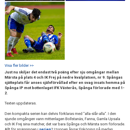
Visa fler bilder >>
Just nu skiljer det endast två poäng efter sju omgångar mellan
Märsta på plats 4 och IK Frej på nedre kvalplatsen, nr 9. Spångas
sjätteplats får anses självförvållad efter en svag insats hemma på
Spånga IP mot bottenlaget IFK Västerås, Spånga förlorade med 1-
2.
Texten uppdateras.
Den kompakta serien kan delvis förklaras med "alla-slår-alla". I den
sjunde omgången vann mittenlagen Bollstanäs, Fanna, Gamla Upsala
och IK Frej sina matcher, det var bara Spånga och Märsta som förlorade.
Allt för spänningen i
serien
? I toppen ångar Enköping på medan