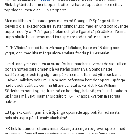
Rinkeby United alltmer tappar i botten, vi hade tippat dem som ett av
topplagen, men vi är ju usla tippare!
Men nu tillbaks till söndagens match på Spånga IP. Spånga ställde,
delvis p.g.a. skador och tre avstängningar upp med en ung och lovande
trupp, med fyra 17-åringar på plan och ytterligare två på bänken. Denna
trupp skulle balanseras med fyra spelare födda på 1900-talet.
IFL`K Västerås, med bara två man på bänken, hade en 19-åring som
yngst, och med lika många äldre spelare födda på 1900-talet.
Head- and year-counten är viktig för hur matchen utvecklade sig. Till en
början nöttes bara gräset på Västerås planhalva, Spånga hade
spelövertaget och tog sig fram på kanterna, ofta med ytterbackarna
Ludwig Callebro och Emil Bajra som offensiva korridorlöpare. Spånga
hade dock svårt att komma till avslut. Istället var det IFK:s William
Söderholm som tog sig fram på en kontring, hela vägen in i mål bakom
Spångas målvakt Hjalmar Gidgård till 0-1, knappa kvarten in i första
halvlek.
Ett typiskt kontringsmål då Spånga öppnade upp bakåt med nästan
hela sin trupp på offensiv planhalva!
IFK fick luft under fötterna innan Spånga återigen tog över spelet, med
bra initiativ fram till sista tredjedelen av planen, IFK:s erfarna och