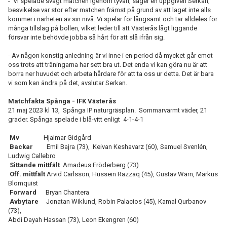
- Vi spelade svagt matchen igenom tyvärr, säger en uppgiven Serkan,
besvikelse var stor efter matchen främst på grund av att laget inte alls
kommer i närheten av sin nivå. Vi spelar för långsamt och tar alldeles för
många tillslag på bollen, vilket leder till att Västerås lågt liggande
försvar inte behövde jobba så hårt för att slå ifrån sig.
- Av någon konstig anledning är vi inne i en period då mycket går emot
oss trots att träningarna har sett bra ut. Det enda vi kan göra nu är att
borra ner huvudet och arbeta hårdare för att ta oss ur detta. Det är bara
vi som kan ändra på det, avslutar Serkan.
Matchfakta Spånga - IFK Västerås
21 maj 2023 kl 13, Spånga IP naturgräsplan. Sommarvarmt väder, 21
grader. Spånga spelade i blå-vitt enligt 4-1-4-1
Mv
Hjalmar Gidgård
Backar
Emil Bajra (73), Keivan Keshavarz (60), Samuel Svenlén,
Ludwig Callebro
Sittande mittfält
Amadeus Fröderberg (73)
Off. mittfält
Arvid Carlsson, Hussein Razzaq (45), Gustav Wärn, Markus
Blomquist
Forward
Bryan Chantera
Avbytare
Jonatan Wiklund, Robin Palacios (45), Kamal Qurbanov
(73),
Abdi Dayah Hassan (73), Leon Ekengren (60)