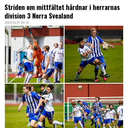
ARKIV 2024-23
Striden om mittfältet hårdnar i herrarnas
division 3 Norra Svealand
ARKIV 2022-20
2023-05-21 09:16
ARKIV 2019-17
DOKUMENT
KONTAKT