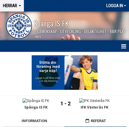
HERRAR
LOGGA IN
Spånga IS FK
- GEMENSKAP - UTVECKLING - DELAKTIGHET - FAIR PLAY
Herr
HEM
NYHETER
SÄSONGEN 2026
KALENDER
1 - 2
Spånga IS FK
IFK Västerås FK
MATCHER
BILDGALLERI
INFORMATION
REFERAT