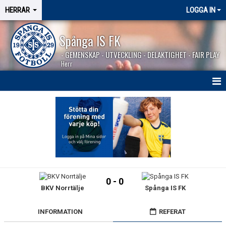
HERRAR
LOGGA IN
Spånga IS FK
- GEMENSKAP - UTVECKLING - DELAKTIGHET - FAIR PLAY
Herr
HEM
NYHETER
SÄSONGEN 2026
KALENDER
0 - 0
BKV Norrtälje
Spånga IS FK
MATCHER
BILDGALLERI
INFORMATION
REFERAT