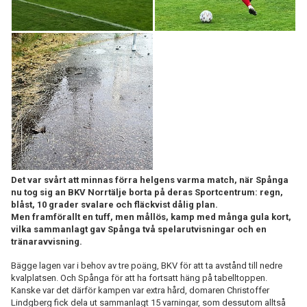
Det var svårt att minnas förra helgens varma match, när Spånga
nu tog sig an BKV Norrtälje borta på deras Sportcentrum: regn,
blåst, 10 grader svalare och fläckvist dålig plan.
Men framförallt en tuff, men mållös, kamp med många gula kort,
vilka sammanlagt gav Spånga två spelarutvisningar och en
tränaravvisning.
Bägge lagen var i behov av tre poäng, BKV för att ta avstånd till nedre
kvalplatsen. Och Spånga för att ha fortsatt häng på tabelltoppen.
Kanske var det därför kampen var extra hård, domaren Christoffer
Lindgberg fick dela ut sammanlagt 15 varningar, som dessutom alltså