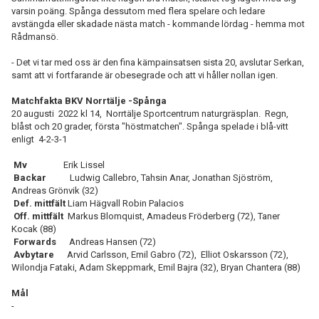
varsin poäng. Spånga dessutom med flera spelare och ledare
avstängda eller skadade nästa match - kommande lördag - hemma mot
Rådmansö.
- Det vi tar med oss är den fina kämpainsatsen sista 20, avslutar Serkan,
samt att vi fortfarande är obesegrade och att vi håller nollan igen.
Matchfakta BKV Norrtälje -Spånga
20 augusti 2022 kl 14, Norrtälje Sportcentrum naturgräsplan. Regn,
blåst och 20 grader, första "höstmatchen". Spånga spelade i blå-vitt
enligt 4-2-3-1
Mv
Erik Lissel
Backar
Ludwig Callebro, Tahsin Anar, Jonathan Sjöström,
Andreas Grönvik (32)
Def. mittfält
Liam Hägvall Robin Palacios
Off. mittfält
Markus Blomquist, Amadeus Fröderberg (72), Taner
Kocak (88)
Forwards
Andreas Hansen (72)
Avbytare
Arvid Carlsson, Emil Gabro (72), Elliot Oskarsson (72),
Wilondja Fataki, Adam Skeppmark, Emil Bajra (32), Bryan Chantera (88)
Mål
-