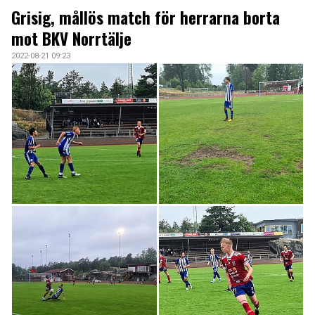
ARKIV 2024-23
Grisig, mållös match för herrarna borta
mot BKV Norrtälje
ARKIV 2022-20
2022-08-21 09:23
ARKIV 2019-17
DOKUMENT
KONTAKT