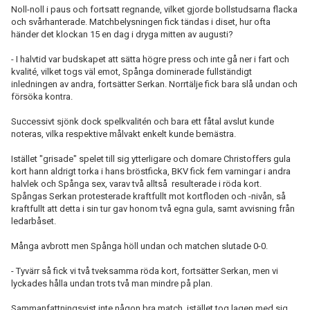
Noll-noll i paus och fortsatt regnande, vilket gjorde bollstudsarna flacka
och svårhanterade. Matchbelysningen fick tändas i diset, hur ofta
händer det klockan 15 en dag i dryga mitten av augusti?
- I halvtid var budskapet att sätta högre press och inte gå ner i fart och
kvalité, vilket togs väl emot, Spånga dominerade fullständigt
inledningen av andra, fortsätter Serkan. Norrtälje fick bara slå undan och
försöka kontra.
Successivt sjönk dock spelkvalitén och bara ett fåtal avslut kunde
noteras, vilka respektive målvakt enkelt kunde bemästra.
Istället "grisade" spelet till sig ytterligare och domare Christoffers gula
kort hann aldrigt torka i hans bröstficka, BKV fick fem varningar i andra
halvlek och Spånga sex, varav två alltså resulterade i röda kort.
Spångas Serkan protesterade kraftfullt mot kortfloden och -nivån, så
kraftfullt att detta i sin tur gav honom två egna gula, samt avvisning från
ledarbåset.
Många avbrott men Spånga höll undan och matchen slutade 0-0.
- Tyvärr så fick vi två tveksamma röda kort, fortsätter Serkan, men vi
lyckades hålla undan trots två man mindre på plan.
Sammanfattningsvist inte någon bra match, istället tog lagen med sig