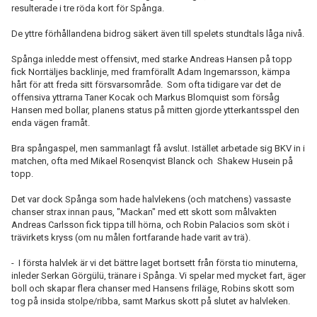
resulterade i tre röda kort för Spånga.
De yttre förhållandena bidrog säkert även till spelets stundtals låga nivå.
Spånga inledde mest offensivt, med starke Andreas Hansen på topp
fick Norrtäljes backlinje, med framförallt Adam Ingemarsson, kämpa
hårt för att freda sitt försvarsområde. Som ofta tidigare var det de
offensiva yttrarna Taner Kocak och Markus Blomquist som försåg
Hansen med bollar, planens status på mitten gjorde ytterkantsspel den
enda vägen framåt.
Bra spångaspel, men sammanlagt få avslut. Istället arbetade sig BKV in i
matchen, ofta med
Mikael Rosenqvist Blanck och Shakew Husein på
topp.
Det var dock Spånga som hade halvlekens (och matchens) vassaste
chanser strax innan paus, "Mackan" med ett skott som målvakten
Andreas Carlsson fick tippa till hörna, och Robin Palacios som sköt i
trävirkets kryss (om nu målen fortfarande hade varit av trä).
- I första halvlek är vi det bättre laget bortsett från första tio minuterna,
inleder Serkan Görgülü, tränare i Spånga. Vi spelar med mycket fart, äger
boll och skapar flera chanser med Hansens friläge, Robins skott som
tog på insida stolpe/ribba, samt Markus skott på slutet av halvleken.